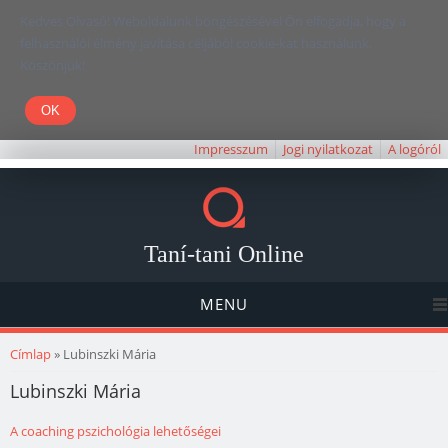
Kedves Olvasó! Weboldalunk böngészésével Ön elfogadja, hogy a
felhasználói élmény javítása céljából cookie-kat használunk.
Köszönjük!
Impresszum
Jogi nyilatkozat
A logóról
Taní-tani Online
MENU
Jelenlegi hely
Címlap
» Lubinszki Mária
Lubinszki Mária
A coaching pszichológia lehetőségei