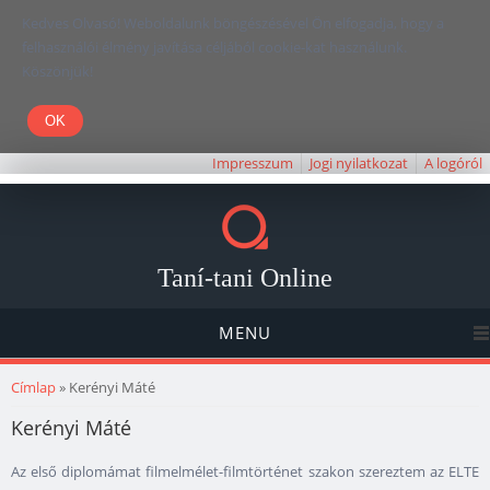
Kedves Olvasó! Weboldalunk böngészésével Ön elfogadja, hogy a
felhasználói élmény javítása céljából cookie-kat használunk.
Köszönjük!
Impresszum
Jogi nyilatkozat
A logóról
Taní-tani Online
MENU
Jelenlegi hely
Címlap
» Kerényi Máté
Kerényi Máté
Az első diplomámat filmelmélet-filmtörténet szakon szereztem az ELTE