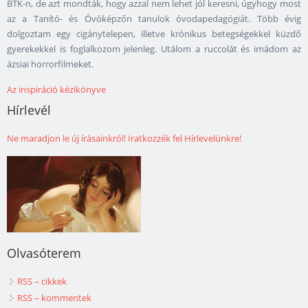
BTK-n, de azt mondták, hogy azzal nem lehet jól keresni, úgyhogy most
az a Tanító- és Óvóképzőn tanulok óvodapedagógiát. Több évig
dolgoztam egy cigánytelepen, illetve krónikus betegségekkel küzdő
gyerekekkel is foglalkozom jelenleg. Utálom a ruccolát és imádom az
ázsiai horrorfilmeket.
Az inspiráció kézikönyve
Hírlevél
Ne maradjon le új írásainkról! Iratkozzék fel Hírlevelünkre!
Olvasóterem
RSS – cikkek
RSS – kommentek