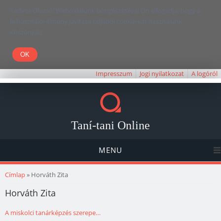
Kedves Olvasó! Weboldalunk böngészésével Ön elfogadja, hogy a
felhasználói élmény javítása céljából cookie-kat használunk.
Köszönjük!
Impresszum
Jogi nyilatkozat
A logóról
Taní-tani Online
MENU
Jelenlegi hely
Címlap
» Horváth Zita
Horváth Zita
A miskolci tanárképzés szerepe…