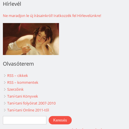
Hírlevél
Ne maradjon le új írásainkról! Iratkozzék fel Hírlevelünkre!
Olvasóterem
RSS – cikkek
RSS – kommentek
Szerzőink
Taní-tani Könyvek
Taní-tani folyóirat 2007-2010
Taní-tani Online 2011-től
Keresés űrlap
Keresés