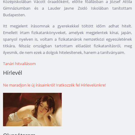
Középiskolában Vácott óraadóként, előtte főállásban a József Attila
Gimnáziumban és a Lauder Javne Zsidó Iskolá­ban tanítottam
Budapesten.
Itt megjelent írásomnak a gyerekekkel töltött időm adhat hitelt.
Emellett írtam fizikatankönyveket, amelyek megjelentek kínai, japán,
spanyol nyelven is, voltam a fizikatanárok nemzetközi egyesületének
titkára, félszáz országban tartottam előadást fizikatanításról, meg
ilyesmik, de nem ezek a dolgok hitelesítenek, hanem a tanítványaim.
Tanári hitvallásom
Hírlevél
Ne maradjon le új írásainkról! Iratkozzék fel Hírlevelünkre!