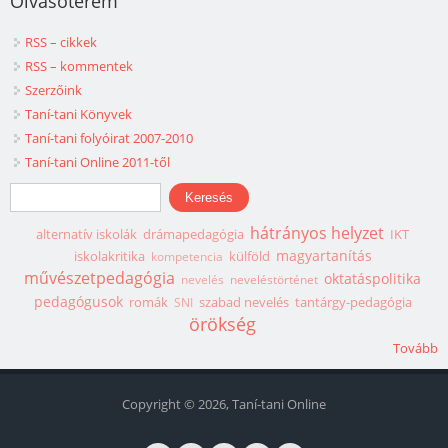
Olvasóterem
RSS – cikkek
RSS – kommentek
Szerzőink
Taní-tani Könyvek
Taní-tani folyóirat 2007-2010
Taní-tani Online 2011-től
Keresés űrlap
Keresés
hátrányos helyzet
alternatív iskolák
drámapedagógia
IKT
magyartanítás
iskolakritika
külföld
kompetencia
művészetpedagógia
oktatáspolitika
nevelés
neveléstörténet
pedagógusok
romák
szabad nevelés
tantárgy-pedagógia
SNI
örökség
Tovább
Copyright © 2026, Taní-tani Online