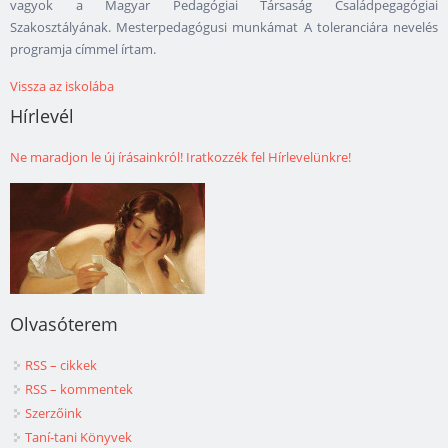
vagyok a Magyar Pedagógiai Társaság Családpegagógiai
Szakosztályának. Mesterpedagógusi munkámat A toleranciára nevelés
programja címmel írtam.
Vissza az iskolába
Hírlevél
Ne maradjon le új írásainkról! Iratkozzék fel Hírlevelünkre!
Olvasóterem
RSS – cikkek
RSS – kommentek
Szerzőink
Taní-tani Könyvek