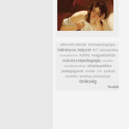
alternatív iskolák
drámapedagógia
hátrányos helyzet
IKT
iskolakritika
külföld
magyartanítás
kompetencia
művészetpedagógia
nevelés
oktatáspolitika
neveléstörténet
pedagógusok
romák
szabad
SNI
nevelés
tantárgy-pedagógia
örökség
Tovább