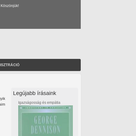
 Köszönjük!
ISZTRÁCIÓ
Legújabb írásaink
yik
Igazságosság és empátia
saim