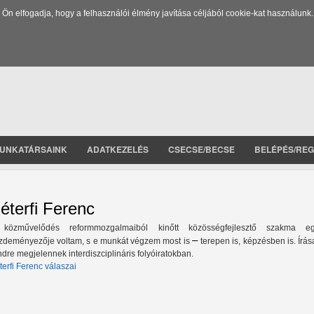
 elfogadja, hogy a felhasználói élmény javítása céljából cookie-kat használunk.
UNKATÁRSAINK
ADATKEZELÉS
CSECSE/BECSE
BELÉPÉS/REG
éterfi Ferenc
közművelődés reformmozgalmaiból kinőtt közösségfejlesztő szakma eg
–
zdeményezője voltam, s e munkát végzem most is
terepen is, képzésben is. Írá
ndre megjelennek interdiszciplináris folyóiratokban.
terfi Ferenc válaszai