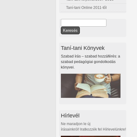
Taní-tani Online 2011-től
Keresés
Keresés űrlap
Taní-tani Könyvek
Szabad írás – szabad hozzáférés: a
szabad pedagógiai gondolkodás
könyvei.
Hírlevél
Ne maradjon le új
írásainkról! Iratkozzék fel Hírlevelünkre!