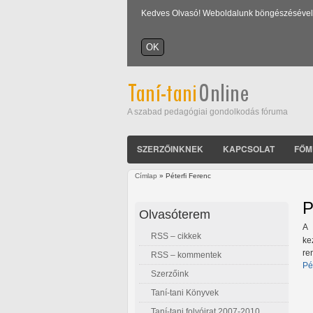
Kedves Olvasó! Weboldalunk böngészésével Ön
A szabad pedagógiai gondolkodás fóruma
SZERZŐINKNEK
KAPCSOLAT
FŐM
Címlap
» Péterfi Ferenc
Jelenlegi hely
P
Olvasóterem
A 
RSS – cikkek
ke
re
RSS – kommentek
Pé
Szerzőink
Taní-tani Könyvek
Taní-tani folyóirat 2007-2010