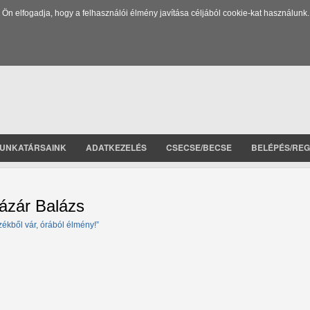
 elfogadja, hogy a felhasználói élmény javítása céljából cookie-kat használunk.
UNKATÁRSAINK
ADATKEZELÉS
CSECSE/BECSE
BELÉPÉS/REG
ázár Balázs
zékből vár, órából élmény!”