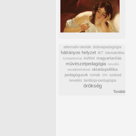
alternatív iskolák
drámapedagógia
hátrányos helyzet
IKT
iskolakritika
külföld
magyartanítás
kompetencia
művészetpedagógia
nevelés
oktatáspolitika
neveléstörténet
pedagógusok
romák
szabad
SNI
nevelés
tantárgy-pedagógia
örökség
Tovább