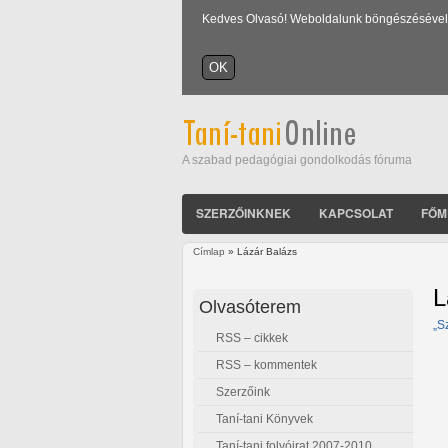
Kedves Olvasó! Weboldalunk böngészésével Ön
A szabad pedagógiai gondolkodás fóruma
SZERZŐINKNEK
KAPCSOLAT
FŐM
Címlap
» Lázár Balázs
Jelenlegi hely
L
Olvasóterem
„S
RSS – cikkek
RSS – kommentek
Szerzőink
Taní-tani Könyvek
Taní-tani folyóirat 2007-2010