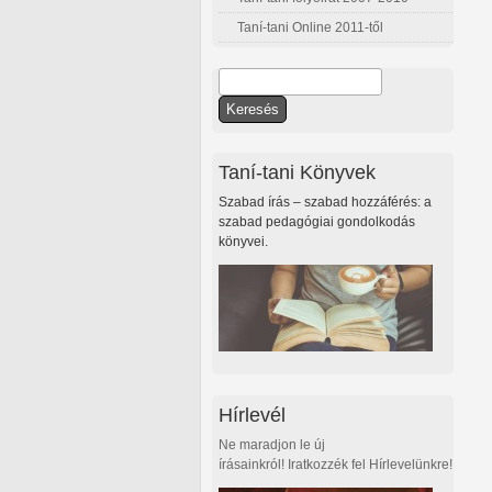
Taní-tani Online 2011-től
Keresés
Keresés űrlap
Taní-tani Könyvek
Szabad írás – szabad hozzáférés: a
szabad pedagógiai gondolkodás
könyvei.
Hírlevél
Ne maradjon le új
írásainkról! Iratkozzék fel Hírlevelünkre!