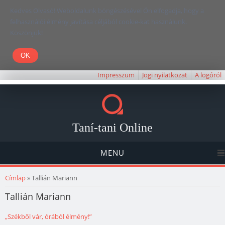
Kedves Olvasó! Weboldalunk böngészésével Ön elfogadja, hogy a
felhasználói élmény javítása céljából cookie-kat használunk.
Köszönjük!
Impresszum
Jogi nyilatkozat
A logóról
Taní-tani Online
MENU
Jelenlegi hely
Címlap
» Tallián Mariann
Tallián Mariann
„Székből vár, órából élmény!”