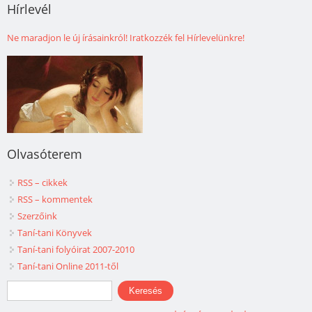
Hírlevél
Ne maradjon le új írásainkról! Iratkozzék fel Hírlevelünkre!
Olvasóterem
RSS – cikkek
RSS – kommentek
Szerzőink
Taní-tani Könyvek
Taní-tani folyóirat 2007-2010
Taní-tani Online 2011-től
Keresés űrlap
Keresés