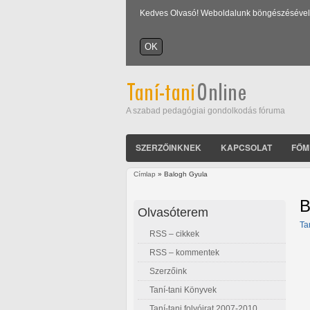
Kedves Olvasó! Weboldalunk böngészésével Ön
A szabad pedagógiai gondolkodás fóruma
SZERZŐINKNEK
KAPCSOLAT
FŐM
Címlap
» Balogh Gyula
Jelenlegi hely
B
Olvasóterem
Ta
RSS – cikkek
RSS – kommentek
Szerzőink
Taní-tani Könyvek
Taní-tani folyóirat 2007-2010