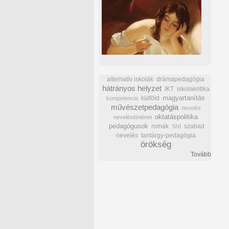
alternatív iskolák
drámapedagógia
hátrányos helyzet
IKT
iskolakritika
külföld
magyartanítás
kompetencia
művészetpedagógia
nevelés
oktatáspolitika
neveléstörténet
pedagógusok
romák
szabad
SNI
nevelés
tantárgy-pedagógia
örökség
Tovább