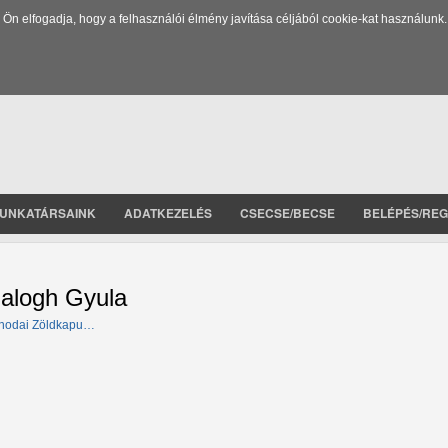
 elfogadja, hogy a felhasználói élmény javítása céljából cookie-kat használunk.
UNKATÁRSAINK
ADATKEZELÉS
CSECSE/BECSE
BELÉPÉS/REG
alogh Gyula
nodai Zöldkapu…