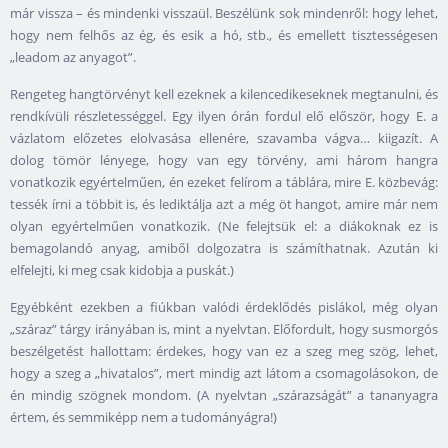
már vissza – és mindenki visszaül. Beszélünk sok mindenről: hogy lehet,
hogy nem felhős az ég, és esik a hó, stb., és emellett tisztességesen
„leadom az anyagot”.
Rengeteg hangtörvényt kell ezeknek a kilencedikeseknek megtanulni, és
rendkívüli részletességgel. Egy ilyen órán fordul elő először, hogy E. a
vázlatom előzetes elolvasása ellenére, szavamba vágva… kiigazít. A
dolog tömör lényege, hogy van egy törvény, ami három hangra
vonatkozik egyértelműen, én ezeket felírom a táblára, mire E. közbevág:
tessék írni a többit is, és lediktálja azt a még öt hangot, amire már nem
olyan egyértelműen vonatkozik. (Ne felejtsük el: a diákoknak ez is
bemagolandó anyag, amiből dolgozatra is számíthatnak. Azután ki
elfelejti, ki meg csak kidobja a puskát.)
Egyébként ezekben a fiúkban valódi érdeklődés pislákol, még olyan
„száraz” tárgy irányában is, mint a nyelvtan. Előfordult, hogy susmorgós
beszélgetést hallottam: érdekes, hogy van ez a szeg meg szög, lehet,
hogy a szeg a „hivatalos”, mert mindig azt látom a csomagolásokon, de
én mindig szögnek mondom. (A nyelvtan „szárazságát” a tananyagra
értem, és semmiképp nem a tudományágra!)