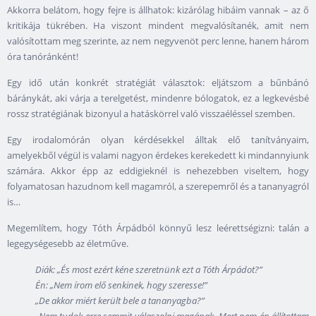
Akkorra belátom, hogy fejre is állhatok: kizárólag hibáim vannak – az ő
kritikája tükrében. Ha viszont mindent megvalósítanék, amit nem
valósítottam meg szerinte, az nem negyvenöt perc lenne, hanem három
óra tanóránként!
Egy idő után konkrét stratégiát választok: eljátszom a bűnbánó
báránykát, aki várja a terelgetést, mindenre bólogatok, ez a legkevésbé
rossz stratégiának bizonyul a hatáskörrel való visszaéléssel szemben.
Egy irodalomórán olyan kérdésekkel álltak elő tanítványaim,
amelyekből végül is valami nagyon érdekes kerekedett ki mindannyiunk
számára. Akkor épp az eddigieknél is nehezebben viseltem, hogy
folyamatosan hazudnom kell magamról, a szerepemről és a tananyagról
is…
Megemlítem, hogy Tóth Árpádból könnyű lesz leérettségizni: talán a
legegységesebb az életműve.
Diák: „És most ezért kéne szeretnünk ezt a Tóth Árpádot?”
Én: „Nem írom elő senkinek, hogy szeresse!”
„De akkor miért került bele a tananyagba?”