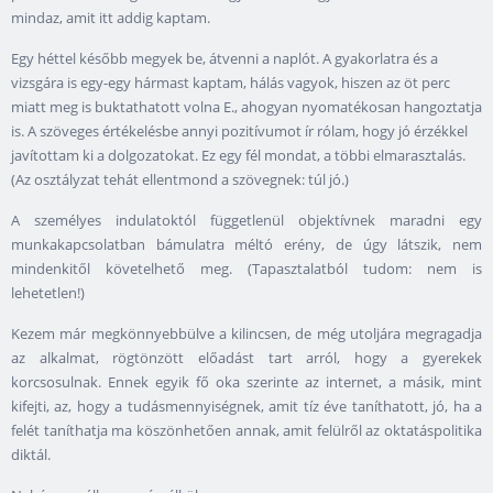
mindaz, amit itt addig kaptam.
Egy héttel később megyek be, átvenni a naplót. A gyakorlatra és a
vizsgára is egy-egy hármast kaptam, hálás vagyok, hiszen az öt perc
miatt meg is buktathatott volna E., ahogyan nyomatékosan hangoztatja
is. A szöveges értékelésbe annyi pozitívumot ír rólam, hogy jó érzékkel
javítottam ki a dolgozatokat. Ez egy fél mondat, a többi elmarasztalás.
(Az osztályzat tehát ellentmond a szövegnek: túl jó.)
A személyes indulatoktól függetlenül objektívnek maradni egy
munkakapcsolatban bámulatra méltó erény, de úgy látszik, nem
mindenkitől követelhető meg. (Tapasztalatból tudom: nem is
lehetetlen!)
Kezem már megkönnyebbülve a kilincsen, de még utoljára megragadja
az alkalmat, rögtönzött előadást tart arról, hogy a gyerekek
korcsosulnak. Ennek egyik fő oka szerinte az internet, a másik, mint
kifejti, az, hogy a tudásmennyiségnek, amit tíz éve taníthatott, jó, ha a
felét taníthatja ma köszönhetően annak, amit felülről az oktatáspolitika
diktál.