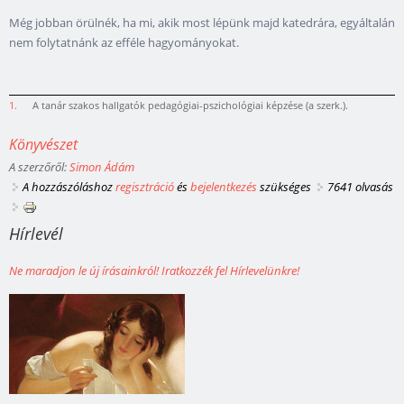
Még jobban örülnék, ha mi, akik most lépünk majd katedrára, egyáltalán
nem folytatnánk az efféle hagyományokat.
1.
A tanár szakos hallgatók pedagógiai-pszichológiai képzése (a szerk.).
Könyvészet
A szerzőről:
Simon Ádám
A hozzászóláshoz
regisztráció
és
bejelentkezés
szükséges
7641 olvasás
Hírlevél
Ne maradjon le új írásainkról! Iratkozzék fel Hírlevelünkre!