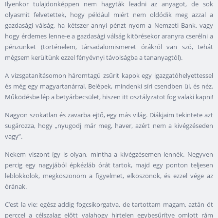
Ilyenkor tulajdonképpen nem hagyták leadni az anyagot, de sok
olyasmit felvetettek, hogy például miért nem oldódik meg azzal a
gazdasági válság, ha kétszer annyi pénzt nyom a Nemzeti Bank, vagy
hogy érdemes lenne-e a gazdasági válság kitörésekor aranyra cserélni a
pénzünket (történelem, társadalomismeret órákról van szó, tehát
mégsem kerültünk ezzel fényévnyi távolságba a tananyagtól).
A vizsgatanításomon háromtagú zsűrit kapok egy igazgatóhelyettessel
és még egy magyartanárral. Belépek, mindenki síri csendben ül, és néz.
Működésbe lép a betyárbecsület, hiszen itt osztályzatot fog valaki kapni!
Nagyon szokatlan és zavarba ejtő, egy más világ. Diákjaim tekintete azt
sugározza, hogy „nyugodj már meg, haver, azért nem a kivégzéseden
vagy”.
Nekem viszont így is olyan, mintha a kivégzésemen lennék. Negyven
percig egy nagyjából épkézláb órát tartok, majd egy ponton teljesen
leblokkolok, megköszönöm a figyelmet, elköszönök, és ezzel vége az
órának.
C’est la vie: egész addig fogcsikorgatva, de tartottam magam, aztán öt
perccel a célszalag előtt valahogy hirtelen egybesűrítve omlott rám