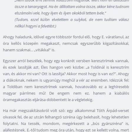
„Nem tudok erre semmit válaszolni magának. Mert nem én állítottam
össze a tananyagot. Ha én állítottam volna össze, akkor kéne tudnom
elszámolni vele, hogy ilyen és ilyen okokból tettem bele.”
(Tudom, ezzel külön elvetettem a sulykot, de nem tudtam válasz
nélkül hagyni a felvetést.)
Ahogy haladunk, idővel egyre többször fordul elő, hogy E. váratlanul, az
óra kellős közepén megakaszt, nemcsak egyszerűbb kiigazításokkal,
hanem szakmai… „vitákkal” is.
Egyszer arról beszélek, hogy egy konkrét versben keresztrímek vannak,
és ezek lassítják azt. Éles hangon veti közbe: „a Toldinál is keresztrím
van, és akkor mi van? Ott is lassítja? Akkor most hogy is van ez?”. Ahogy
a diákoknak, nekem is ugyanúgy meghűl a vér az ereimben. Idézzük fel:
a Toldiban nem keresztrímek vannak, hovatovább ez a leghíresebb
magyar párrímes mű! De engem nem ez, hanem a kiabálós
óramegakasztás eljárása döbbentett le a végletekig.
Ha már megszakításokról volt szó: egy alkalommal Tóth Árpád-verset
olvasok fel, de az utcán felhangzó sziréna úgy belehasít, hogy lehetetlen
folytatni. Na tessék, mondom, megérkezett a „bús gyársziréna” is,
aláfestésnek. E.-től tudom meg óra után, hogy ezt se kellett volna, mert