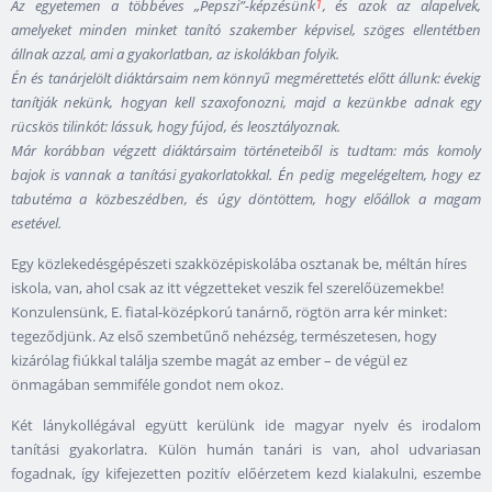
1
Az egyetemen a többéves „Pepszi”-képzésünk
, és azok az alapelvek,
amelyeket minden minket tanító szakember képvisel, szöges ellentétben
állnak azzal, ami a gyakorlatban, az iskolákban folyik.
Én és tanárjelölt diáktársaim nem könnyű megmérettetés előtt állunk: évekig
tanítják nekünk, hogyan kell szaxofonozni, majd a kezünkbe adnak egy
rücskös tilinkót: lássuk, hogy fújod, és leosztályoznak.
Már korábban végzett diáktársaim történeteiből is tudtam: más komoly
bajok is vannak a tanítási gyakorlatokkal. Én pedig megelégeltem, hogy ez
tabutéma a közbeszédben, és úgy döntöttem, hogy előállok a magam
esetével.
Egy közlekedésgépészeti szakközépiskolába osztanak be, méltán híres
iskola, van, ahol csak az itt végzetteket veszik fel szerelőüzemekbe!
Konzulensünk, E. fiatal-középkorú tanárnő, rögtön arra kér minket:
tegeződjünk. Az első szembetűnő nehézség, természetesen, hogy
kizárólag fiúkkal találja szembe magát az ember – de végül ez
önmagában semmiféle gondot nem okoz.
Két lánykollégával együtt kerülünk ide magyar nyelv és irodalom
tanítási gyakorlatra. Külön humán tanári is van, ahol udvariasan
fogadnak, így kifejezetten pozitív előérzetem kezd kialakulni, eszembe