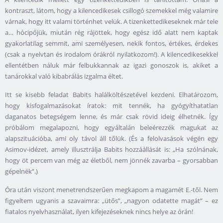
kontraszt, látom, hogy a kilencedikesek csillogó szemekkel még valamire
várnak, hogy itt valami történhet velük. A tizenkettedikeseknek már tele
a… hócipőjük, miután rég rájöttek, hogy egész idő alatt nem kaptak
gyakorlatilag semmit, ami személyesen, nekik fontos, értékes, érdekes
(csak a nyelvtan és irodalom órákról nyilatkozom!). A kilencedikesekkel
ellentétben náluk már felbukkannak az igazi gonoszok is, akiket a
tanárokkal való kibabrálás izgalma éltet.
Itt se kisebb feladat Babits halálköltészetével kezdeni. Elhatározom,
hogy kisfogalmazásokat íratok: mit tennék, ha gyógyíthatatlan
daganatos betegségem lenne, és már csak rövid ideig élhetnék. Így
próbálom megalapozni, hogy egyáltalán beleérezzék magukat az
alapszituációba, ami oly távol áll tőlük. (És a felolvasások végén egy
Asimov-idézet, amely illusztrálja Babits hozzáállását is: „Ha szólnának,
hogy öt percem van még az életből, nem jönnék zavarba – gyorsabban
gépelnék”.)
Óra után viszont menetrendszerűen megkapom a magamét E.-től. Nem
figyeltem ugyanis a szavaimra: „ütős”, „nagyon odatette magát” – ez
fiatalos nyelvhasználat, ilyen kifejezéseknek nincs helye az órán!