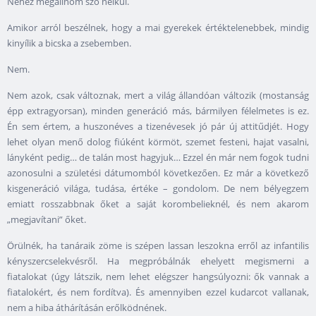
Nehéz megállnom szó nélkül.
Amikor arról beszélnek, hogy a mai gyerekek értéktelenebbek, mindig
kinyílik a bicska a zsebemben.
Nem.
Nem azok, csak változnak, mert a világ állandóan változik (mostanság
épp extragyorsan), minden generáció más, bármilyen félelmetes is ez.
Én sem értem, a huszonéves a tizenévesek jó pár új attitűdjét. Hogy
lehet olyan menő dolog fiúként körmöt, szemet festeni, hajat vasalni,
lányként pedig… de talán most hagyjuk… Ezzel én már nem fogok tudni
azonosulni a születési dátumomból következően. Ez már a következő
kisgeneráció világa, tudása, értéke – gondolom. De nem bélyegzem
emiatt rosszabbnak őket a saját korombelieknél, és nem akarom
„megjavítani” őket.
Örülnék, ha tanáraik zöme is szépen lassan leszokna erről az infantilis
kényszercselekvésről. Ha megpróbálnák ehelyett megismerni a
fiatalokat (úgy látszik, nem lehet elégszer hangsúlyozni: ők vannak a
fiatalokért, és nem fordítva). És amennyiben ezzel kudarcot vallanak,
nem a hiba áthárításán erőlködnének.