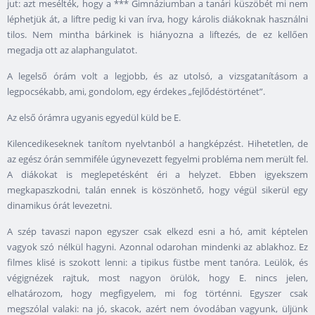
jut: azt mesélték, hogy a *** Gimnáziumban a tanári küszöbét mi nem
léphetjük át, a liftre pedig ki van írva, hogy károlis diákoknak használni
tilos. Nem mintha bárkinek is hiányozna a liftezés, de ez kellően
megadja ott az alaphangulatot.
A legelső órám volt a legjobb, és az utolsó, a vizsgatanításom a
legpocsékabb, ami, gondolom, egy érdekes „fejlődéstörténet”.
Az első órámra ugyanis egyedül küld be E.
Kilencedikeseknek tanítom nyelvtanból a hangképzést. Hihetetlen, de
az egész órán semmiféle úgynevezett fegyelmi probléma nem merült fel.
A diákokat is meglepetésként éri a helyzet. Ebben igyekszem
megkapaszkodni, talán ennek is köszönhető, hogy végül sikerül egy
dinamikus órát levezetni.
A szép tavaszi napon egyszer csak elkezd esni a hó, amit képtelen
vagyok szó nélkül hagyni. Azonnal odarohan mindenki az ablakhoz. Ez
filmes klisé is szokott lenni: a tipikus füstbe ment tanóra. Leülök, és
végignézek rajtuk, most nagyon örülök, hogy E. nincs jelen,
elhatározom, hogy megfigyelem, mi fog történni. Egyszer csak
megszólal valaki: na jó, skacok, azért nem óvodában vagyunk, üljünk