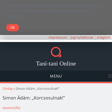
Kedves Olvasó! Weboldalunk böngészésével Ön elfogadja, hogy a
felhasználói élmény javítása céljából cookie-kat használunk.
Köszönjük!
Impresszum
Jogi nyilatkozat
A logóról
Taní-tani Online
MENU
Jelenlegi hely
Címlap
» Simon Ádám: „Korcsosulnak!”
Simon Ádám: „Korcsosulnak!”
Szomorúfűz