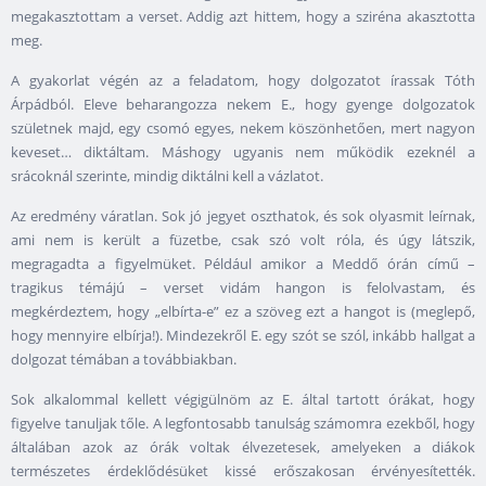
megakasztottam a verset. Addig azt hittem, hogy a sziréna akasztotta
meg.
A gyakorlat végén az a feladatom, hogy dolgozatot írassak Tóth
Árpádból. Eleve beharangozza nekem E., hogy gyenge dolgozatok
születnek majd, egy csomó egyes, nekem köszönhetően, mert nagyon
keveset… diktáltam. Máshogy ugyanis nem működik ezeknél a
srácoknál szerinte, mindig diktálni kell a vázlatot.
Az eredmény váratlan. Sok jó jegyet oszthatok, és sok olyasmit leírnak,
ami nem is került a füzetbe, csak szó volt róla, és úgy látszik,
megragadta a figyelmüket. Például amikor a Meddő órán című –
tragikus témájú – verset vidám hangon is felolvastam, és
megkérdeztem, hogy „elbírta-e” ez a szöveg ezt a hangot is (meglepő,
hogy mennyire elbírja!). Mindezekről E. egy szót se szól, inkább hallgat a
dolgozat témában a továbbiakban.
Sok alkalommal kellett végigülnöm az E. által tartott órákat, hogy
figyelve tanuljak tőle. A legfontosabb tanulság számomra ezekből, hogy
általában azok az órák voltak élvezetesek, amelyeken a diákok
természetes érdeklődésüket kissé erőszakosan érvényesítették.