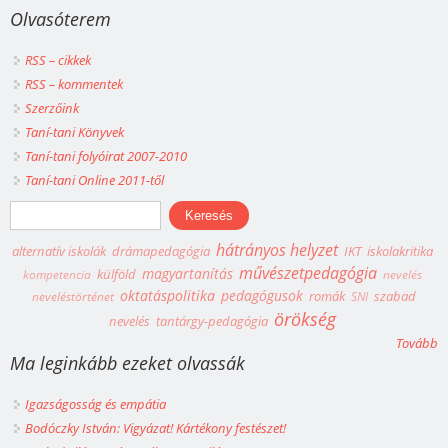
Olvasóterem
RSS – cikkek
RSS – kommentek
Szerzőink
Taní-tani Könyvek
Taní-tani folyóirat 2007-2010
Taní-tani Online 2011-től
Keresés űrlap
Keresés
hátrányos helyzet
alternatív iskolák
drámapedagógia
IKT
iskolakritika
művészetpedagógia
magyartanítás
külföld
kompetencia
nevelés
oktatáspolitika
pedagógusok
romák
szabad
neveléstörténet
SNI
örökség
nevelés
tantárgy-pedagógia
Tovább
Ma leginkább ezeket olvassák
Igazságosság és empátia
Bodóczky István: Vigyázat! Kártékony festészet!