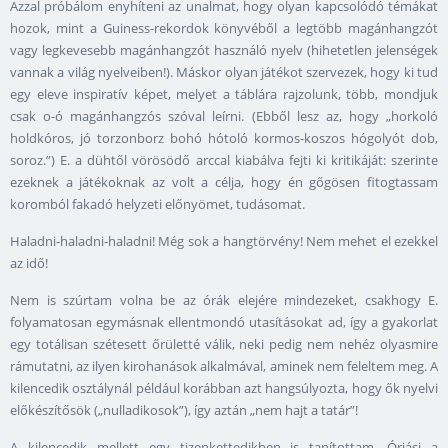
Azzal próbálom enyhíteni az unalmat, hogy olyan kapcsolódó témákat
hozok, mint a Guiness-rekordok könyvéből a legtöbb magánhangzót
vagy legkevesebb magánhangzót használó nyelv (hihetetlen jelenségek
vannak a világ nyelveiben!). Máskor olyan játékot szervezek, hogy ki tud
egy eleve inspiratív képet, melyet a táblára rajzolunk, több, mondjuk
csak o-ó magánhangzós szóval leírni. (Ebből lesz az, hogy „horkoló
holdkóros, jó torzonborz bohó hótoló kormos-koszos hógolyót dob,
soroz.”) E. a dühtől vörösödő arccal kiabálva fejti ki kritikáját: szerinte
ezeknek a játékoknak az volt a célja, hogy én gőgösen fitogtassam
koromból fakadó helyzeti előnyömet, tudásomat.
Haladni-haladni-haladni! Még sok a hangtörvény! Nem mehet el ezekkel
az idő!
Nem is szúrtam volna be az órák elejére mindezeket, csakhogy E.
folyamatosan egymásnak ellentmondó utasításokat ad, így a gyakorlat
egy totálisan szétesett őrületté válik, neki pedig nem nehéz olyasmire
rámutatni, az ilyen kirohanások alkalmával, aminek nem feleltem meg. A
kilencedik osztálynál például korábban azt hangsúlyozta, hogy ők nyelvi
előkészítősök („nulladikosok”), így aztán „nem hajt a tatár”!
A kilencedik mellett egy tizenkettedikben is tanítottam. Óriási a