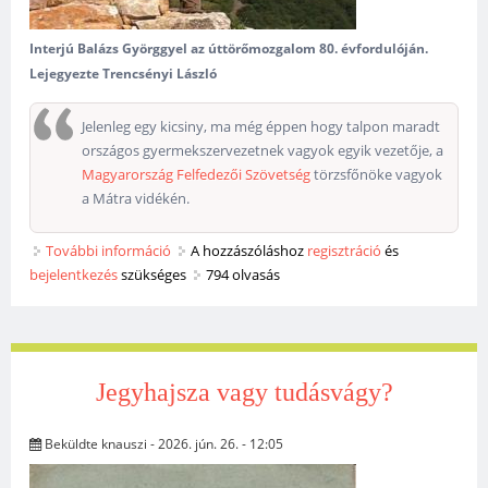
Interjú Balázs Györggyel az úttörőmozgalom 80. évfordulóján.
Lejegyezte Trencsényi László
Jelenleg egy kicsiny, ma még éppen hogy talpon maradt
országos gyermekszervezetnek vagyok egyik vezetője, a
Magyarország Felfedezői Szövetség
törzsfőnöke vagyok
a Mátra vidékén.
További információ
Gyurka pajtás tartalommal kapcsolatosan
A hozzászóláshoz
regisztráció
és
bejelentkezés
szükséges
794 olvasás
Jegyhajsza vagy tudásvágy?
Beküldte
knauszi
- 2026. jún. 26. - 12:05