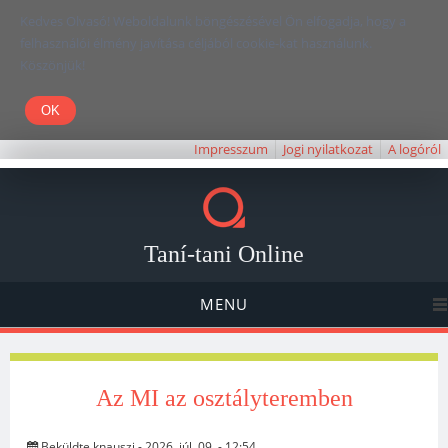
Kedves Olvasó! Weboldalunk böngészésével Ön elfogadja, hogy a
felhasználói élmény javítása céljából cookie-kat használunk.
Köszönjük!
Impresszum
Jogi nyilatkozat
A logóról
Taní-tani Online
MENU
Az MI az osztályteremben
Beküldte
knauszi
- 2026. júl. 09. - 12:54