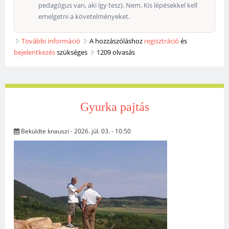
pedagógus van, aki így tesz). Nem. Kis lépésekkel kell
emelgetni a követelményeket.
További információ
Isten szereti őket tartalommal kapcsolatosan
A hozzászóláshoz
regisztráció
és
bejelentkezés
szükséges
1209 olvasás
Gyurka pajtás
Beküldte
knauszi
- 2026. júl. 03. - 10:50