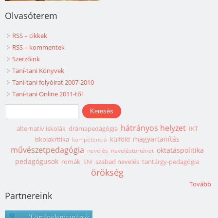
Olvasóterem
RSS – cikkek
RSS – kommentek
Szerzőink
Taní-tani Könyvek
Taní-tani folyóirat 2007-2010
Taní-tani Online 2011-től
Keresés űrlap
Keresés
hátrányos helyzet
alternatív iskolák
drámapedagógia
IKT
magyartanítás
iskolakritika
külföld
kompetencia
művészetpedagógia
oktatáspolitika
nevelés
neveléstörténet
pedagógusok
romák
szabad nevelés
tantárgy-pedagógia
SNI
örökség
Tovább
Partnereink