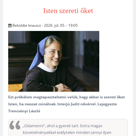
Isten szereti őket
Beküldte
knauszi
- 2026. júl. 05. - 19:05
Ezt próbálom megtapasztaltatni velük, hogy akkor is szereti őket
Isten, ha rosszat csinálnak. Interjú Judit nővérrel. Lejegyezte
Trencsényi László
„Odamenni”, ahol a gyerek tart. Extra magas
követelményekkel esélytelen minden (annyi ilyen