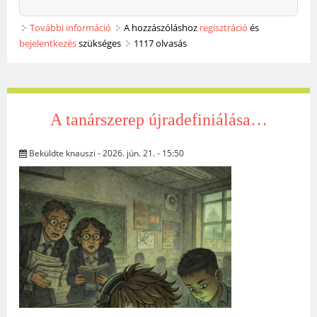
További információ
Kárpáti Andreára emlékezünk tartalommal
A hozzászóláshoz
regisztráció
és
bejelentkezés
szükséges
kapcsolatosan
1117 olvasás
A tanárszerep újradefiniálása…
Beküldte
knauszi
- 2026. jún. 21. - 15:50