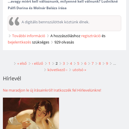
…avagy miért kell változnunk, milyenné kell válnunk? Ludnikné
Pálfi Dorina és Molnár Balázs írása
A digitális bennszülöttek köztünk élnek.
További információ
A tanárszerep újradefiniálása… tartalommal
A hozzászóláshoz
regisztráció
és
bejelentkezés
szükséges
kapcsolatosan
929 olvasás
Oldalak
« első
‹ előző
1
2
3
4
5
6
7
8
9
…
következő ›
utolsó »
Hírlevél
Ne maradjon le új írásainkról! Iratkozzék fel Hírlevelünkre!