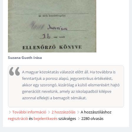
Suzana Guoth írása
A magyar közoktatás válaszút előtt áll. Ha továbbra is
fenntartjuk a porosz alapú, jegycentrikus értékelést,
akkor egy szorongó, kizárólag a külső elismerésért hajtó
generációt nevelünk, amely az iskolapadból kilépve
azonnal elfelejti a bemagolt sémákat.
További információ
Jegyhajsza vagy tudásvágy? tartalommal
2 hozzászólás
A hozzászóláshoz
regisztráció
és
bejelentkezés
kapcsolatosan
szükséges
2280 olvasás