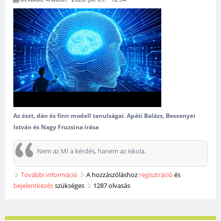
Az észt, dán és finn modell tanulságai. Apáti Balázs, Bessenyei
István és Nagy Fruzsina írása
Nem az MI a kérdés, hanem az iskola.
További információ
Az MI az osztályteremben tartalommal
A hozzászóláshoz
regisztráció
és
bejelentkezés
szükséges
kapcsolatosan
1287 olvasás