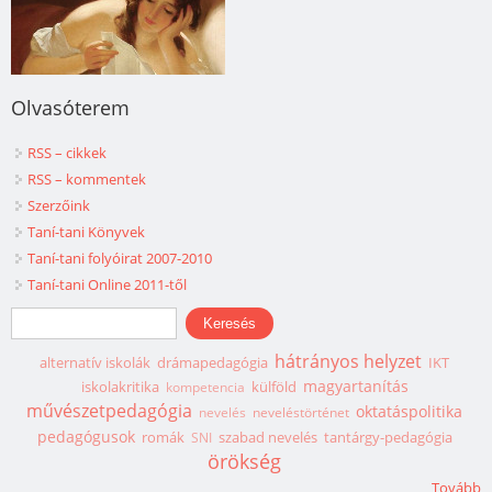
Olvasóterem
RSS – cikkek
RSS – kommentek
Szerzőink
Taní-tani Könyvek
Taní-tani folyóirat 2007-2010
Taní-tani Online 2011-től
Keresés űrlap
Keresés
hátrányos helyzet
alternatív iskolák
drámapedagógia
IKT
magyartanítás
iskolakritika
külföld
kompetencia
művészetpedagógia
oktatáspolitika
nevelés
neveléstörténet
pedagógusok
romák
szabad nevelés
tantárgy-pedagógia
SNI
örökség
Tovább