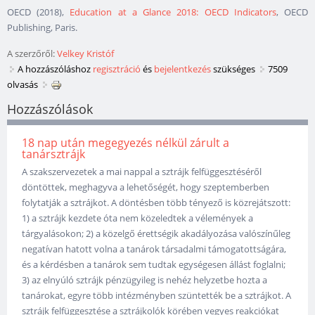
OECD (2018),
Education at a Glance 2018: OECD Indicators
, OECD
Publishing, Paris.
A szerzőről:
Velkey Kristóf
A hozzászóláshoz
regisztráció
és
bejelentkezés
szükséges
7509
olvasás
Hozzászólások
18 nap után megegyezés nélkül zárult a
tanársztrájk
A szakszervezetek a mai nappal a sztrájk felfüggesztéséről
döntöttek, meghagyva a lehetőségét, hogy szeptemberben
folytatják a sztrájkot. A döntésben több tényező is közrejátszott:
1) a sztrájk kezdete óta nem közeledtek a vélemények a
tárgyalásokon; 2) a közelgő érettségik akadályozása valószínűleg
negatívan hatott volna a tanárok társadalmi támogatottságára,
és a kérdésben a tanárok sem tudtak egységesen állást foglalni;
3) az elnyúló sztrájk pénzügyileg is nehéz helyzetbe hozta a
tanárokat, egyre több intézményben szüntették be a sztrájkot. A
sztrájk felfüggesztése a sztrájkolók körében vegyes reakciókat