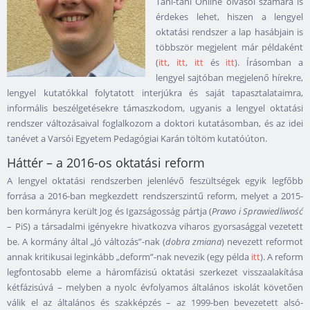
Taní-tani Online olvasói számára is
érdekes lehet, hiszen a lengyel
oktatási rendszer a lap hasábjain is
többször megjelent már példaként
(
itt
,
itt
,
itt
és
itt
). Írásomban a
lengyel sajtóban megjelenő hírekre,
lengyel kutatókkal folytatott interjúkra és saját tapasztalataimra,
informális beszélgetésekre támaszkodom, ugyanis a lengyel oktatási
rendszer változásaival foglalkozom a doktori kutatásomban, és az idei
tanévet a Varsói Egyetem Pedagógiai Karán töltöm kutatóúton.
Háttér – a 2016-os oktatási reform
A lengyel oktatási rendszerben jelenlévő feszültségek egyik legfőbb
forrása a 2016-ban megkezdett rendszerszintű reform, melyet a 2015-
ben kormányra került Jog és Igazságosság pártja (
Prawo i Sprawiedliwość
– PiS) a társadalmi igényekre hivatkozva viharos gyorsasággal vezetett
be. A kormány által „Jó változás”-nak (
dobra zmiana
) nevezett reformot
annak kritikusai leginkább „deform”-nak nevezik (egy példa
itt
). A reform
legfontosabb eleme a háromfázisú oktatási szerkezet visszaalakítása
kétfázisúvá – melyben a nyolc évfolyamos általános iskolát követően
válik el az általános és szakképzés – az 1999-ben bevezetett alsó-