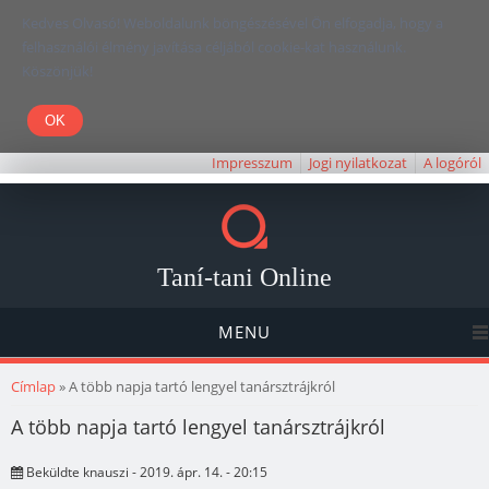
Kedves Olvasó! Weboldalunk böngészésével Ön elfogadja, hogy a
felhasználói élmény javítása céljából cookie-kat használunk.
Köszönjük!
Impresszum
Jogi nyilatkozat
A logóról
Taní-tani Online
MENU
Jelenlegi hely
Címlap
» A több napja tartó lengyel tanársztrájkról
A több napja tartó lengyel tanársztrájkról
Beküldte
knauszi
- 2019. ápr. 14. - 20:15