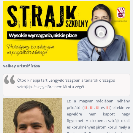
Velkey Kristóf írása
Ötödik napja tart Lengyelországban a tanárok országos
sztrájkja, és egyelőre nem látni a végét.
Ez a magyar médiában néhány
példától (
itt
,
itt
,
itt
és
itt
) eltekintve
egyelőre nem kapott nagy
figyelmet. A cikkben a sztrájk okait
és körülményeit járom körül, mely a