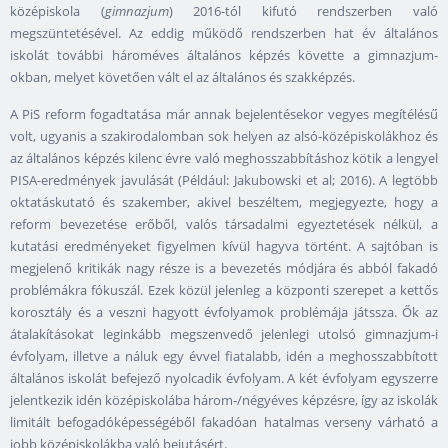
középiskola (
gimnazjum
) 2016-tól kifutó rendszerben való
megszüntetésével. Az eddig működő rendszerben hat év általános
iskolát további hároméves általános képzés követte a gimnazjum-
okban, melyet követően vált el az általános és szakképzés.
A PiS reform fogadtatása már annak bejelentésekor vegyes megítélésű
volt, ugyanis a szakirodalomban sok helyen az alsó-középiskolákhoz és
az általános képzés kilenc évre való meghosszabbításhoz kötik a lengyel
PISA-eredmények javulását (Például: Jakubowski et al; 2016). A legtöbb
oktatáskutató és szakember, akivel beszéltem, megjegyezte, hogy a
reform bevezetése erőből, valós társadalmi egyeztetések nélkül, a
kutatási eredményeket figyelmen kívül hagyva történt. A sajtóban is
megjelenő kritikák nagy része is a bevezetés módjára és abból fakadó
problémákra fókuszál. Ezek közül jelenleg a központi szerepet a kettős
korosztály és a veszni hagyott évfolyamok problémája játssza. Ők az
átalakításokat leginkább megszenvedő jelenlegi utolsó gimnazjum-i
évfolyam, illetve a náluk egy évvel fiatalabb, idén a meghosszabbított
általános iskolát befejező nyolcadik évfolyam. A két évfolyam egyszerre
jelentkezik idén középiskolába három-/négyéves képzésre, így az iskolák
limitált befogadóképességéből fakadóan hatalmas verseny várható a
jobb középiskolákba való bejutásért.