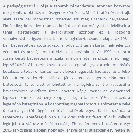
A pedagógussztrájk célja a tanárok bérrendezése, azonban közvetve
megjelenik az oktatás minőségének kérdése is. Mielőtt rátérnék a sztrájk
alakulására, pár mondatban ismerkedjünk meg a tanárok helyzetével.
Elméletileg közvetlen munkaadóként az önkormányzatok felelősek a
tanári fizetésekért, a gyakorlatban azonban ez a központi
szabályozáshoz igazodik: a tanárok foglalkoztatásának alapja az 1981-
ben bevezetett és azóta sokszor módosított tanári karta, mely jelentős
védelmet és privilégiumokat biztosít a tanároknak. Az 1999-es reform
során került bevezetésre a szakmai előmeneteli rendszer, mely négy
lépcsőfokból áll. Ezek közül csak a legelső, gyakornoki minősítés
kötelező, a többi önkéntes, az előlépés magasabb fizetéssel és a felső
két szinten védettebb állással jár. A rendszer gyors előmenetelt
biztosított, 12 év alatt el lehetett érni a legfelső szintre, ráadásul a
bevezetéskor rövidített úton lehetett végig menni az előmenetel
lépcsőin. Ennek eredményeképp jelenleg a tanárok 51%-a tartozik a
legfelsőbb kategóriába. A központilag meghatározott alapfizetést a helyi
önkormányzattól függő mértékű pótlékok egészítik ki, továbbá a
tanároknak lehetőségük van a 18 órás státusz felett túlórát vállalni
legfeljebb a státusz másfélszereséig. Ehhez érdemes hozzátenni egy
2013-as vizsgálat alapján, hogy egy lengyel tanár átlagosan egy héten 46