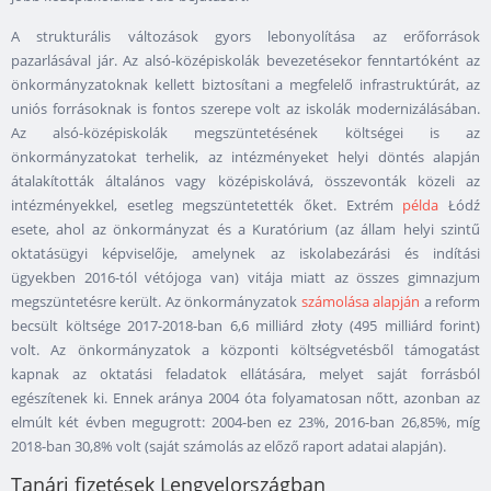
A strukturális változások gyors lebonyolítása az erőforrások
pazarlásával jár. Az alsó-középiskolák bevezetésekor fenntartóként az
önkormányzatoknak kellett biztosítani a megfelelő infrastruktúrát, az
uniós forrásoknak is fontos szerepe volt az iskolák modernizálásában.
Az alsó-középiskolák megszüntetésének költségei is az
önkormányzatokat terhelik, az intézményeket helyi döntés alapján
átalakították általános vagy középiskolává, összevonták közeli az
intézményekkel, esetleg megszüntetették őket. Extrém
példa
Łódź
esete, ahol az önkormányzat és a Kuratórium (az állam helyi szintű
oktatásügyi képviselője, amelynek az iskolabezárási és indítási
ügyekben 2016-tól vétójoga van) vitája miatt az összes gimnazjum
megszüntetésre került. Az önkormányzatok
számolása alapján
a reform
becsült költsége 2017-2018-ban 6,6 milliárd złoty (495 milliárd forint)
volt. Az önkormányzatok a központi költségvetésből támogatást
kapnak az oktatási feladatok ellátására, melyet saját forrásból
egészítenek ki. Ennek aránya 2004 óta folyamatosan nőtt, azonban az
elmúlt két évben megugrott: 2004-ben ez 23%, 2016-ban 26,85%, míg
2018-ban 30,8% volt (saját számolás az előző raport adatai alapján).
Tanári fizetések Lengyelországban