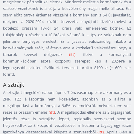
megjelennek pártpolitikai elemek. Mindezek mellett a kormánynak és a
szakszervezeteknek is a célja a közvélemény maga mellé állítása. Ezt
szem előtt tartva érdemes vizsgálni a kormány április 5-i új javaslatát,
melyben a 2020-2024 között tervezett, elnyújtott fizetésemelést a
kötelező óraszám 18-ról 24 órára való emeléséhez kötnék. Ez
tulajdonképp részben a túlórákat váltaná ki – így ez sokaknak nem
jelentene tényleges emelést. Ez a javaslat valószínűleg inkább a
közvéleménynek szólt, rájátszva arra a közkeletű vélekedésre, hogy a
tanárok keveset dolgoznak
(itt)
, illetve a kormányzati
kommunikációban azóta központi szerepet kap a 2024-re a
legmagasabb szinten lévőknek tervezett bruttó 8100 zł (~ 600 ezer
forint).
A sztrájk
A sztrájkot megelőző napon, április 7-én, vasárnap este a kormány és a
ZNP, FZZ álláspontja nem közeledett, azonban az S aláírta a
megállapodást a kormánnyal a 9,6%-os emelésről, melynek nem volt
része az óraszám emelés
(itt)
. A megállapodás ellenére az S tagságának
jelentős része is sztrájkba lépett, regionális szervezetei szembe
helyezkedtek az S központi vezetésével, miközben a tagság egy része
igazolványa visszaadásával kilépett a szervezetből
(itt)
. Április 8-án a