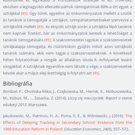
eközben a legnagyobb ellenzéki pártok támogatóinak 80%-a ért egyet a
sztrájkkal
(itt)
. Úgy tűnik, egyelőre az önkormányzatok mellett a szülők
és tanárok is támogatják a sztrájkot, szimpátiatüntetéseket szervezve a
sztrájkolók mellett
(itt)
. Az elnyúló sztrájk során a sztrájkba lépő tanárok
nem kapnak fizetést, bár az önkormányzatok keresik a lehetőséget a
tanárok támogatására
(itt)
. A szakszervezetei tagokat a szakszervezetek
sztrájkalapja támogatja, és csütörtökön gyűjtés indult azon sztrájkoló
tanárok számára, akik nem tagjai a szakszervezeteknek. A következő
héten folytatódnak a vizsgák az általános iskola 8. évfolyamát lezáró
vizsgákkal. A sztrájknak egyenlőre nem látszik a vége, a szakszervezetek
készek akár a május eleji érettségiig is folytatni azt
(itt)
.
Bibliográfia
Bordzoł, P., Choińska-Mika, J., Czajkowska, M., Hernik, K., Kłobuszewska,
M., Kobus, M., … Zasacka, Z. (2014).
Liczą się nauczyciele. Raport o stanie
edukacji 2013
. Warszawa.
Jakubowski, M., Patrinos, H. A., Porta, E. E., & Wiśniewski, J. (2016):
The
Effects of Delaying Tracking in Secondary School: Evidence from the
1999 Education Reform in Poland
.
Education Economics
,
24
(6), 557–572.