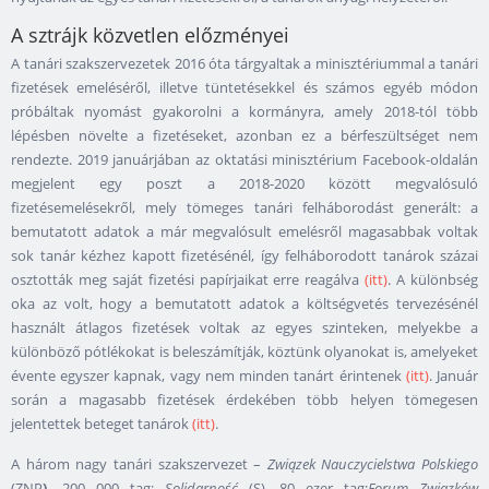
A sztrájk közvetlen előzményei
A tanári szakszervezetek 2016 óta tárgyaltak a minisztériummal a tanári
fizetések emeléséről, illetve tüntetésekkel és számos egyéb módon
próbáltak nyomást gyakorolni a kormányra, amely 2018-tól több
lépésben növelte a fizetéseket, azonban ez a bérfeszültséget nem
rendezte. 2019 januárjában az oktatási minisztérium Facebook-oldalán
megjelent egy poszt a 2018-2020 között megvalósuló
fizetésemelésekről, mely tömeges tanári felháborodást generált: a
bemutatott adatok a már megvalósult emelésről magasabbak voltak
sok tanár kézhez kapott fizetésénél, így felháborodott tanárok százai
osztották meg saját fizetési papírjaikat erre reagálva
(itt)
. A különbség
oka az volt, hogy a bemutatott adatok a költségvetés tervezésénél
használt átlagos fizetések voltak az egyes szinteken, melyekbe a
különböző pótlékokat is beleszámítják, köztünk olyanokat is, amelyeket
évente egyszer kapnak, vagy nem minden tanárt érintenek
(itt)
. Január
során a magasabb fizetések érdekében több helyen tömegesen
jelentettek beteget tanárok
(itt)
.
A három nagy tanári szakszervezet –
Związek Nauczycielstwa Polskiego
(ZNP
),
200 000 tag;
Solidarność
(S), 80 ezer tag;
Forum Związków