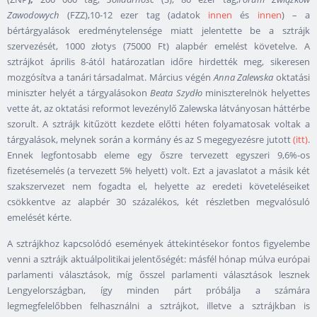
Zawodowych
(FZZ),10-12 ezer tag (adatok
innen
és
innen
) – a
bértárgyalások eredménytelensége miatt jelentette be a sztrájk
szervezését, 1000 złotys (75000 Ft) alapbér emelést követelve. A
sztrájkot április 8-ától határozatlan időre hirdették meg, sikeresen
mozgósítva a tanári társadalmat. Március végén
Anna Zalewska
oktatási
miniszter helyét a tárgyalásokon
Beata Szydło
miniszterelnök helyettes
vette át, az oktatási reformot levezénylő Zalewska látványosan háttérbe
szorult. A sztrájk kitűzött kezdete előtti héten folyamatosak voltak a
tárgyalások, melynek során a kormány és az S megegyezésre jutott
(itt)
.
Ennek legfontosabb eleme egy őszre tervezett egyszeri 9,6%-os
fizetésemelés (a tervezett 5% helyett) volt. Ezt a javaslatot a másik két
szakszervezet nem fogadta el, helyette az eredeti követeléseiket
csökkentve az alapbér 30 százalékos, két részletben megvalósuló
emelését kérte.
A sztrájkhoz kapcsolódó események áttekintésekor fontos figyelembe
venni a sztrájk aktuálpolitikai jelentőségét: másfél hónap múlva európai
parlamenti választások, míg ősszel parlamenti választások lesznek
Lengyelországban, így minden párt próbálja a számára
legmegfelelőbben felhasználni a sztrájkot, illetve a sztrájkban is