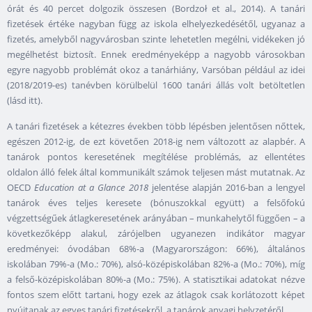
órát és 40 percet dolgozik összesen (Bordzoł et al., 2014). A tanári
fizetések értéke nagyban függ az iskola elhelyezkedésétől, ugyanaz a
fizetés, amelyből nagyvárosban szinte lehetetlen megélni, vidékeken jó
megélhetést biztosít. Ennek eredményeképp a nagyobb városokban
egyre nagyobb problémát okoz a tanárhiány, Varsóban például az idei
(2018/2019-es) tanévben körülbelül 1600 tanári állás volt betöltetlen
(lásd itt).
A tanári fizetések a kétezres években több lépésben jelentősen nőttek,
egészen 2012-ig, de ezt követően 2018-ig nem változott az alapbér. A
tanárok pontos keresetének megítélése problémás, az ellentétes
oldalon álló felek által kommunikált számok teljesen mást mutatnak. Az
OECD
Education at a Glance 2018
jelentése alapján 2016-ban a lengyel
tanárok éves teljes keresete (bónuszokkal együtt) a felsőfokú
végzettségűek átlagkeresetének arányában – munkahelytől függően – a
következőképp alakul, zárójelben ugyanezen indikátor magyar
eredményei: óvodában 68%-a (Magyarországon: 66%), általános
iskolában 79%-a (Mo.: 70%), alsó-középiskolában 82%-a (Mo.: 70%), míg
a felső-középiskolában 80%-a (Mo.: 75%). A statisztikai adatokat nézve
fontos szem előtt tartani, hogy ezek az átlagok csak korlátozott képet
nyújtanak az egyes tanári fizetésekről, a tanárok anyagi helyzetéről.