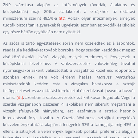
ZNP számítása alapján az intézmények (óvodák, általános és
középiskolák) majd 80%-a csatlakozott a sztrájkhoz, az oktatási
minisztérium szerint 48,5%-a
(itt)
. Voltak olyan intézmények, amelyek
tudták biztosítani a gyerekek felügyeletét, azonban az óvodák és iskolák
egy része hétfőn egyáltalán nem nyitott ki.
Az azóta is tartó egyeztetések során nem közeledtek az álláspontok,
ráadásul a kedélyeket tovább borzolta, hogy szerdán kezdődtek meg az
alsó-középiskolát lezáró vizsgák, melyek eredményei lényegesek a
középiskolai felvételihez. A szakszervezetek valószínűleg további
nyomásgyakorlásként választottak a vizsgákhoz közel eső időpontot,
azonban ennek nem volt érdemi hatása.
Mateusz Morawiecki
miniszterelnök kedden este a vizsgákra hivatkozva a sztrájk
felfüggesztését és az oktatási kerekasztal összehívását javasolta húsvét
utánra
(itt)
, azonban a szakszervezetek ezt kritikusan fogadták. Végül a
szerdai vizsganapon összesen 4 iskolában nem sikerült megtartani a
vizsgát (felügyelők hiányában), ezt leszámítva a sztrájk hasonló
intenzitással folyt tovább. A Gazeta Wyborcza sztrájkot megelőző
közvéleménykutatása alapján a lengyelek 53%-a támogatja, míg 43%-a
ellenzi a sztrájkot, a vélemények leginkább politikai preferencia alapján
különülnek el, leginkább a PiS-szavazók utasítják el azt (76%-uk),