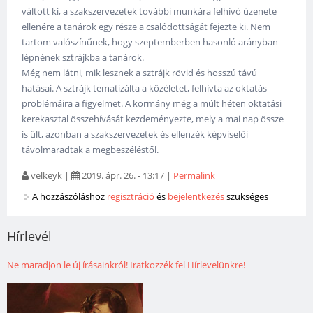
váltott ki, a szakszervezetek további munkára felhívó üzenete
ellenére a tanárok egy része a csalódottságát fejezte ki. Nem
tartom valószínűnek, hogy szeptemberben hasonló arányban
lépnének sztrájkba a tanárok.
Még nem látni, mik lesznek a sztrájk rövid és hosszú távú
hatásai. A sztrájk tematizálta a közéletet, felhívta az oktatás
problémáira a figyelmet. A kormány még a múlt héten oktatási
kerekasztal összehívását kezdeményezte, mely a mai nap össze
is ült, azonban a szakszervezetek és ellenzék képviselői
távolmaradtak a megbeszéléstől.
velkeyk
|
2019. ápr. 26. - 13:17
|
Permalink
A hozzászóláshoz
regisztráció
és
bejelentkezés
szükséges
Hírlevél
Ne maradjon le új írásainkról! Iratkozzék fel Hírlevelünkre!