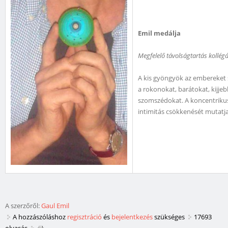
Emil medálja
Megfelelő távolságtartás kollégá
A kis gyöngyök az embereket sz
a rokonokat, barátokat, kijjeb
szomszédokat. A koncentrikus
intimitás csökkenését mutatja
A szerzőről:
Gaul Emil
A hozzászóláshoz
regisztráció
és
bejelentkezés
szükséges
17693