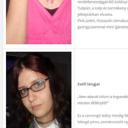
rendellenességgel élő kislányt
Tulipán: a szép és termékeny 
jelképtárban olvasta.
Pink prém, rózsaszín cérnabu
gyöngyszemmel mint ígérette
Zsófi lángjai
„Nem akarok irtózni a bogarakt
minden élőlénytől!”
Ez a szorongó leány mindig fe
lobogó piros, zománcozott nya