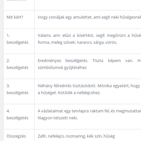
Mit kért?
Hogy csináljak egy amulettet, ami segít neki hűségesne
1.
Valami, ami elűzi a kísértést, segít megőrizni a hűs
beszélgetés
forma, meleg színek: narancs, sárga, vörös.
2.
Eredményes beszélgetés. Tiszta képem van. H
beszélgetés
szimbólumok gyűjtéséhez
3.
Néhány félreértés tisztázódott. Mónika egyetért, hogy a
beszélgetés
a hűséget. Kötődik a nefelejcshez.
4.
A vázlataimat egy tervlapra raktam fel, és megmutatt
beszélgetés
Nagyon tetszett neki.
Összegzés
Zafír, nefelejcs, rozmaring, kék szín, hűség