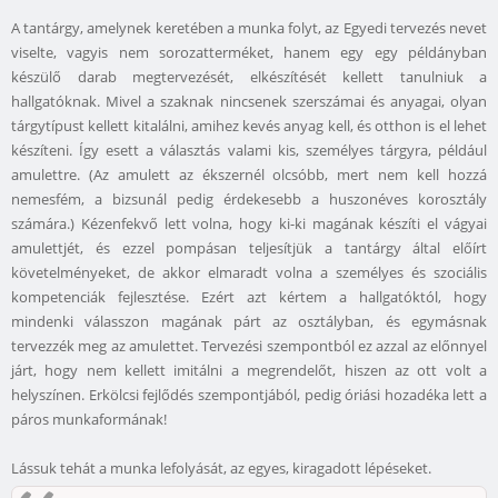
A tantárgy, amelynek keretében a munka folyt, az Egyedi tervezés nevet
viselte, vagyis nem sorozatterméket, hanem egy egy példányban
készülő darab megtervezését, elkészítését kellett tanulniuk a
hallgatóknak. Mivel a szaknak nincsenek szerszámai és anyagai, olyan
tárgytípust kellett kitalálni, amihez kevés anyag kell, és otthon is el lehet
készíteni. Így esett a választás valami kis, személyes tárgyra, például
amulettre. (Az amulett az ékszernél olcsóbb, mert nem kell hozzá
nemesfém, a bizsunál pedig érdekesebb a huszonéves korosztály
számára.) Kézenfekvő lett volna, hogy ki-ki magának készíti el vágyai
amulettjét, és ezzel pompásan teljesítjük a tantárgy által előírt
követelményeket, de akkor elmaradt volna a személyes és szociális
kompetenciák fejlesztése. Ezért azt kértem a hallgatóktól, hogy
mindenki válasszon magának párt az osztályban, és egymásnak
tervezzék meg az amulettet. Tervezési szempontból ez azzal az előnnyel
járt, hogy nem kellett imitálni a megrendelőt, hiszen az ott volt a
helyszínen. Erkölcsi fejlődés szempontjából, pedig óriási hozadéka lett a
páros munkaformának!
Lássuk tehát a munka lefolyását, az egyes, kiragadott lépéseket.