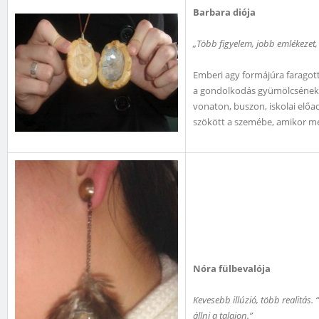
Barbara diója
„Több figyelem, jobb emlékezet
Emberi agy formájúra faragott
a gondolkodás gyümölcsének 
vonaton, buszon, iskolai elő
szökött a szemébe, amikor m
Nóra fülbevalója
Kevesebb illúzió, több realitá
állni a talajon.”