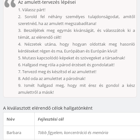
Az amulett-tervezés lépései
1.
Válassz párt!
2.
Sorold fel néhány személyes tulajdonságodat, amitől
szeretnéd, ha az amulett megszabadítana!
3.
Beszéljétek meg egymás kívánságát, és válasszátok ki a
témát, az elérendő célt!
4.
Nézzetek utána, hogy hogyan oldottak meg hasonló
kérdéseket régen és ma, Európában és Európán kívül!
5.
Mutass kapcsolódó képeket és szövegeket a társadnak!
6.
Hallgasd meg róla a párod érzéseit és gondolatait!
7.
Tervezd meg és készítsd el az amulettet!
8.
Add oda az amulettet a párodnak!
9.
Ismét hallgasd meg, hogy mit érez és gondol a kész
amulettről a másik!
A kiválasztott elérendő célok hallgatónként
Név
Fejlesztési cél
Barbara
Több figyelem, koncentráció és memória