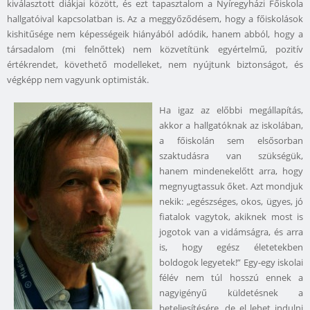
kiválasztott diákjai között, és ezt tapasztalom a Nyíregyházi Főiskola
hallgatóival kapcsolatban is. Az a meggyőződésem, hogy a főiskolások
kishitűsége nem képességeik hiányából adódik, hanem abból, hogy a
társadalom (mi felnőttek) nem közvetítünk egyértelmű, pozitív
értékrendet, követhető modelleket, nem nyújtunk biztonságot, és
végképp nem vagyunk optimisták.
Ha igaz az előbbi megállapítás,
akkor a hallgatóknak az iskolában,
a főiskolán sem elsősorban
szaktudásra van szükségük,
hanem mindenekelőtt arra, hogy
megnyugtassuk őket. Azt mondjuk
nekik: „egészséges, okos, ügyes, jó
fiatalok vagytok, akiknek most is
jogotok van a vidámságra, és arra
is, hogy egész életetekben
boldogok legyetek!” Egy-egy iskolai
félév nem túl hosszú ennek a
nagyigényű küldetésnek a
beteljesítésére, de el lehet indulni