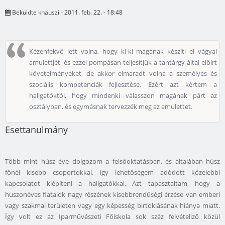
Beküldte
knauszi
- 2011. feb. 22. - 18:48
Kézenfekvő lett volna, hogy ki-ki magának készíti el vágyai
amulettjét, és ezzel pompásan teljesítjük a tantárgy által előírt
követelményeket, de akkor elmaradt volna a személyes és
szociális kompetenciák fejlesztése. Ezért azt kértem a
hallgatóktól, hogy mindenki válasszon magának párt az
osztályban, és egymásnak tervezzék meg az amulettet.
Esettanulmány
Több mint húsz éve dolgozom a felsőoktatásban, és általában húsz
főnél kisebb csoportokkal, így lehetőségem adódott közelebbi
kapcsolatot kiépíteni a hallgatókkal. Azt tapasztaltam, hogy a
huszonéves fiatalok nagy részének kisebbrendűségi érzése van emberi
vagy szakmai területen vagy egy képesség birtoklásának hiánya miatt.
Így volt ez az Iparművészeti Főiskola sok száz felvételiző közül