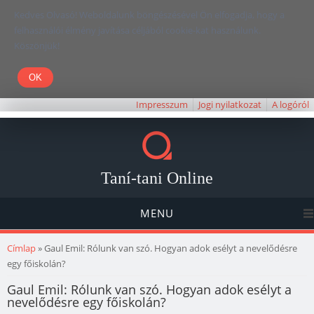
Kedves Olvasó! Weboldalunk böngészésével Ön elfogadja, hogy a
felhasználói élmény javítása céljából cookie-kat használunk.
Köszönjük!
Impresszum
Jogi nyilatkozat
A logóról
Taní-tani Online
MENU
Jelenlegi hely
Címlap
» Gaul Emil: Rólunk van szó. Hogyan adok esélyt a nevelődésre
egy főiskolán?
Gaul Emil: Rólunk van szó. Hogyan adok esélyt a
nevelődésre egy főiskolán?