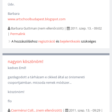
Üdv.
Barbara
www.artschoolbudapest.blogspot.com
Barbara Guttman (nem ellenőrzött)
|
2011. szep. 13. - 09:02
|
Permalink
A hozzászóláshoz
regisztráció
és
bejelentkezés
szükséges
nagyon köszönöm!
kedves Emil!
gazdagodott a tárházam e cikked által az önismereti
csoportjaimban. micsoda remek módszer...
köszönöm!
flo
Cserményi Csill... (nem ellenőrzött)
|
2011. szep. 13. - 09:29
|