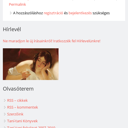
Permalink
A hozzászóláshoz
regisztráció
és
bejelentkezés
szükséges
Hírlevél
Ne maradjon le új írásainkról! Iratkozzék fel Hírlevelünkre!
Olvasóterem
RSS – cikkek
RSS – kommentek
Szerzőink
Taní-tani Könyvek
Taní-tani folyóirat 2007-2010