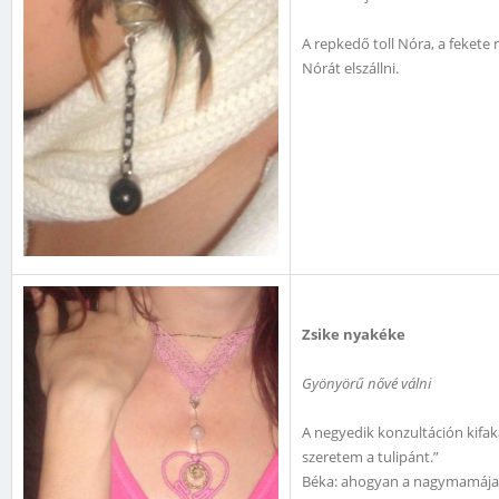
A repkedő toll Nóra, a fekete
Nórát elszállni.
Zsike nyakéke
Gyönyörű nővé válni
A negyedik konzultáción kifa
szeretem a tulipánt.”
Béka: ahogyan a nagymamája n