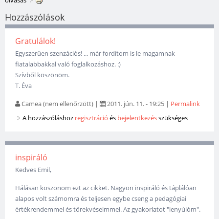
olvasás
Hozzászólások
Gratulálok!
Egyszerűen szenzációs! ... már fordítom is le magamnak
fiatalabbakkal való foglalkozáshoz. :)
Szívből köszönöm.
T. Éva
Camea (nem ellenőrzött)
|
2011. jún. 11. - 19:25
|
Permalink
A hozzászóláshoz
regisztráció
és
bejelentkezés
szükséges
inspiráló
Kedves Emil,
Hálásan köszönöm ezt az cikket. Nagyon inspiráló és táplálóan
alapos volt számomra és teljesen egybe cseng a pedagógiai
értékrendemmel és törekvéseimmel. Az gyakorlatot "lenyúlóm".