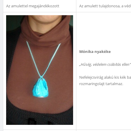
Az amulettel megajándékozott
Az amulett tulajdonosa, a véde
Mónika nyakéke
„Hűség, védelem csábítás ellen”
Nefelejcsvirág alakú kis kék b
rozmaringolajt tartalmaz.