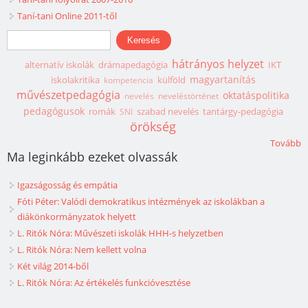
Taní-tani Online 2011-től
Keresés űrlap
Keresés
hátrányos helyzet
alternatív iskolák
drámapedagógia
IKT
magyartanítás
iskolakritika
külföld
kompetencia
művészetpedagógia
oktatáspolitika
nevelés
neveléstörténet
pedagógusok
romák
szabad nevelés
tantárgy-pedagógia
SNI
örökség
Tovább
Ma leginkább ezeket olvassák
Igazságosság és empátia
Fóti Péter: Valódi demokratikus intézmények az iskolákban a
diákönkormányzatok helyett
L. Ritók Nóra: Művészeti iskolák HHH-s helyzetben
L. Ritók Nóra: Nem kellett volna
Két világ 2014-ből
L. Ritók Nóra: Az értékelés funkcióvesztése