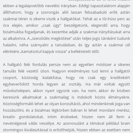
ebben a legalapvetőbb nevelési irányban. Eddigi tapasztalatom alapján
állíthatom, hogy a szorongás alól lassan felszabaduló erők aztán
szakmai téren is sikerre viszik a hallgatókat. Tehát az a tíz-húsz perc az
óra elején, amikor „csak úgy” beszélgetünk, elegendő arra, hogy
bizalmukba fogadjanak, és kezembe adják a szakmai irányításukat arra
az alkalomra. A „szerződés megkötése” után teljes jogú társként tudunk
haladni, néha szárnyalni a tanulásban, és így aztán a szakmai cél
elérésére „kamatostul kapjuk vissza” a befektetett időt.
A hallgató felé fordulás persze nem az egyetlen módszer a sikeres
tanulás felé vezető úton. Nagyon eredményes tud lenni a hallgatói
csoport, közösség kialakítása, hogy ne csak egy kreditekért
egybeverődött horda legyen az osztály. Ha már voltak együtt
művésztelepen, akkor nyert ügyünk van, ha nem, akkor év közben
keresünk alkalmakat a szakmailag is indokolt közös élményekre.
Közösségformáló lehet az olyan konzultáció, ahol mindenkinek joga van
hozzászólni, és a bizalmas légkörben bátran ki lehet mondani merész,
kreatív gondolatokat, intim érzéseket, hiszen nem áll fenn a
nevetségessé válás veszélye. Az azonosulást a témával például brain
stormingos kiválasztással is erősíthetjük, hiszen ebben az esetben nem