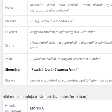
Kevesebb illúzió, több realitás, “nem akarok röp
Nóra
biztosabban állni a talajon”
Mónika
Hűség, védelem a csábítás ellen
Nikolett
Nagyobb türelem és nyitottság a szüleim iránt
„Nem akarok irtózni a bogaraktól, a piszoktól és mindentő
Zsófia
van!”
Zsike
„Gyűlölöm a békát, és nagyon szeretem a tulipánt”
Eleonóra
“Felnőtt, érett nő akarok lenni!”
Bianka
Leválás a családról, kisebb fontosságot tulajdonítani a szü
Niki munkanaplója (rövidített, kivonatos formában)
Kinek
MÓNIKA
csinálom?