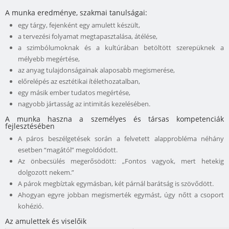
A munka eredménye, szakmai tanulságai:
egy tárgy, fejenként egy amulett készült,
a tervezési folyamat megtapasztalása, átélése,
a szimbólumoknak és a kultúrában betöltött szerepüknek a
mélyebb megértése,
az anyag tulajdonságainak alaposabb megismerése,
előrelépés az esztétikai ítélethozatalban,
egy másik ember tudatos megértése,
nagyobb jártasság az intimitás kezelésében.
A munka haszna a személyes és társas kompetenciák
fejlesztésében
A páros beszélgetések során a felvetett alapprobléma néhány
esetben “magától” megoldódott.
Az önbecsülés megerősödött: „Fontos vagyok, mert hetekig
dolgozott nekem.”
A párok megbíztak egymásban, két párnál barátság is szövődött.
Ahogyan egyre jobban megismerték egymást, úgy nőtt a csoport
kohézió.
Az amulettek és viselőik