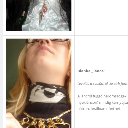
Bianka „lánca”
Leválás a családról, kisebb fon
A láncról függő háromszögek a 
nyakláncon) mindig karnyújtás
bátran, önállóan dönthet.