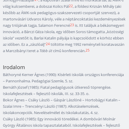
Somogyi-házaspár
, a kaposvári Szalai Imre és munkatársai, az ÁMK-s
22
világ kulcsemberei, a dobszai Kolics Pál
, a földesi Krizsán Mihály (aki
később az ÁMK-sok pedagógus-szakszervezeti csoportját szervezi), a
martonvásári Udvaros Károly, véle a néptáncoktatási kezdeményezések
23
nagy triójának tagja, Salamon Ferencné
is. Itt találjuk a békásmegyeri
innováció, a Bárczi Géza Iskola, egy időben Soros támogatta „közösségi
iskola” vezetőit is, Barlai Katalin pályája is kapcsolódott e körhöz ebben
24
az időben. Ez a „zászlóalj”
töltötte meg 1992 reményteli koratavaszán
25
a Marczibányi teret a
Több út
című konferencián.
Irodalom
Báthoryné Kerner Ágnes (1990): Kísérleti iskolák országos konferenciája
– Pannonhalma. Pedagógiai Szemle, 5. sz.
Bernáth József (1985): Fiatal pedagógusok útkereső töprengése.
Iskolafejlesztések – fejlesztő iskolák, III. sz. 33-35. o.
Bokor Ágnes – Csáky László – Gáspár Lászlóné – Hortobágyi Katalin –
Szalai Imre – Trencsényi László (1987): Alkotáselemzések,
iskolakoncepciók. Neveléselmélet és Iskolakutatás, 4. sz.
Csáky László (1985): Egy innováció töredékei. A dombóvári Molnár
György Általános iskola tapasztalataiból. Iskolafejlesztések – fejlesztő