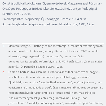
Oktatáspolitikai kollokvium (Gyermekérdekek Magyarországi Fóruma –
Országos Pedagógiai Intézet Iskolafejlesztési Központja) Pedagógiai
Szemle, 1990, 7-8. sz.
Iskolafejlesztési Alapítvány. Új Pedagógiai Szemle, 1994, 9. sz.
Az Iskolafejlesztési Alapítvány partnerei. Iskolakultúra, 1994, 19. sz.
1.
Maratoni seregnek – Báthory Zoltán metaforája, a „maratoni reform” nyomán
– nevezem a közoktatásnak (Báthory által kezdetét illetően 1972-ra datált
elhúzódó, meg-megszakított) modernizációt, humanizációt és
demokratizálást szolgáló reformfolyamatát. Vö. Perjés István: „Csak az a szép
zöld fű…” Új Pedagógiai Szemle, 2009. 12. sz.
2.
Loránd a Kertész utca sikereiből kívánt általánosítani, s azt érte el, hogy e –
később kísérletté minősített –műnek tapasztalatait egy, az erősödő
újbaloldali, neomarxista frazeológiával jellemezhető, egyúttal (vállaltan, nem
vállaltan) a reformpedagógiai tradíciókat is megjelenítő modellt dolgozzon ki.
Közben személyétől függetlenül, de a korszellemtől nem, más erőteljes
iskolakezdeményezések jelentek meg, Rozsnyainé, Székely Tibor
„konszolidációs” modelljei után, egy immár új valóságképre építő Szentlőrinc,