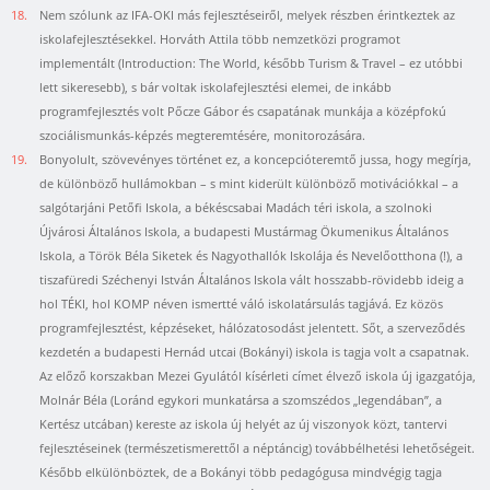
18.
Nem szólunk az IFA-OKI más fejlesztéseiről, melyek részben érintkeztek az
iskolafejlesztésekkel. Horváth Attila több nemzetközi programot
implementált (Introduction: The World, később Turism & Travel – ez utóbbi
lett sikeresebb), s bár voltak iskolafejlesztési elemei, de inkább
programfejlesztés volt Pőcze Gábor és csapatának munkája a középfokú
szociálismunkás-képzés megteremtésére, monitorozására.
19.
Bonyolult, szövevényes történet ez, a koncepcióteremtő jussa, hogy megírja,
de különböző hullámokban – s mint kiderült különböző motivációkkal – a
salgótarjáni Petőfi Iskola, a békéscsabai Madách téri iskola, a szolnoki
Újvárosi Általános Iskola, a budapesti Mustármag Ökumenikus Általános
Iskola, a Török Béla Siketek és Nagyothallók Iskolája és Nevelőotthona (!), a
tiszafüredi Széchenyi István Általános Iskola vált hosszabb-rövidebb ideig a
hol TÉKI, hol KOMP néven ismertté váló iskolatársulás tagjává. Ez közös
programfejlesztést, képzéseket, hálózatosodást jelentett. Sőt, a szerveződés
kezdetén a budapesti Hernád utcai (Bokányi) iskola is tagja volt a csapatnak.
Az előző korszakban Mezei Gyulától kísérleti címet élvező iskola új igazgatója,
Molnár Béla (Loránd egykori munkatársa a szomszédos „legendában”, a
Kertész utcában) kereste az iskola új helyét az új viszonyok közt, tantervi
fejlesztéseinek (természetismerettől a néptáncig) továbbélhetési lehetőségeit.
Később elkülönböztek, de a Bokányi több pedagógusa mindvégig tagja