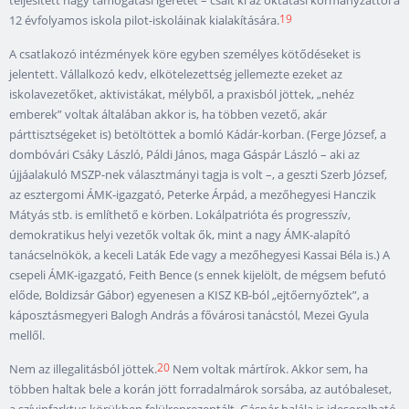
teljesített nagy támogatási ígéretet – csalt ki az oktatási kormányzattól a
19
12 évfolyamos iskola pilot-iskoláinak kialakítására.
A csatlakozó intézmények köre egyben személyes kötődéseket is
jelentett. Vállalkozó kedv, elkötelezettség jellemezte ezeket az
iskolavezetőket, aktivistákat, mélyből, a praxisból jöttek, „nehéz
emberek” voltak általában akkor is, ha többen vezető, akár
párttisztségeket is) betöltöttek a bomló Kádár-korban. (Ferge József, a
dombóvári Csáky László, Páldi János, maga Gáspár László – aki az
újjáalakuló MSZP-nek választmányi tagja is volt –, a geszti Szerb József,
az esztergomi ÁMK-igazgató, Peterke Árpád, a mezőhegyesi Hanczik
Mátyás stb. is említhető e körben. Lokálpatrióta és progresszív,
demokratikus helyi vezetők voltak ők, mint a nagy ÁMK-alapító
tanácselnökök, a keceli Laták Ede vagy a mezőhegyesi Kassai Béla is.) A
csepeli ÁMK-igazgató, Feith Bence (s ennek kijelölt, de mégsem befutó
előde, Boldizsár Gábor) egyenesen a KISZ KB-ból „ejtőernyőztek”, a
káposztásmegyeri Balogh András a fővárosi tanácstól, Mezei Gyula
mellől.
20
Nem az illegalitásból jöttek.
Nem voltak mártírok. Akkor sem, ha
többen haltak bele a korán jött forradalmárok sorsába, az autóbaleset,