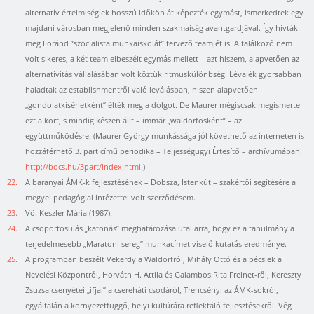
alternatív értelmiségiek hosszú időkön át képezték egymást, ismerkedtek egy
majdani városban megjelenő minden szakmaiság avantgardjával. Így hívták
meg Loránd ”szocialista munkaiskolát” tervező teamjét is. A találkozó nem
volt sikeres, a két team elbeszélt egymás mellett – azt hiszem, alapvetően az
alternativitás vállalásában volt köztük ritmuskülönbség. Lévaiék gyorsabban
haladtak az establishmentről való leválásban, hiszen alapvetően
„gondolatkísérletként” élték meg a dolgot. De Maurer mégiscsak megismerte
ezt a kört, s mindig készen állt – immár „waldorfosként” – az
együttműködésre. (Maurer György munkássága jól követhető az interneten is
hozzáférhető 3. part című periodika – Teljességügyi Értesítő – archívumában.
http://bocs.hu/3part/index.html
.)
22.
A baranyai ÁMK-k fejlesztésének – Dobsza, Istenkút – szakértői segítésére a
megyei pedagógiai intézettel volt szerződésem.
23.
Vö. Keszler Mária (1987).
24.
A csoportosulás „katonás” meghatározása utal arra, hogy ez a tanulmány a
terjedelmesebb „Maratoni sereg” munkacímet viselő kutatás eredménye.
25.
A programban beszélt Vekerdy a Waldorfról, Mihály Ottó és a pécsiek a
Nevelési Központról, Horváth H. Attila és Galambos Rita Freinet-ről, Kereszty
Zsuzsa csenyétei „ifjai” a csereháti csodáról, Trencsényi az ÁMK-sokról,
egyáltalán a környezetfüggő, helyi kultúrára reflektáló fejlesztésekről. Vég