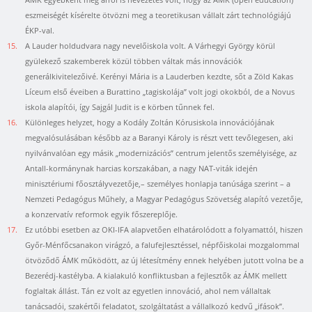
ÁMK egyébként még arról is nevezetes volt, hogy az ÁMK (open education)
eszmeiségét kísérelte ötvözni meg a teoretikusan vállalt zárt technológiájú
ÉKP-val.
15.
A Lauder holdudvara nagy nevelőiskola volt. A Várhegyi György körül
gyülekező szakemberek közül többen váltak más innovációk
generálkivitelezőivé. Kerényi Mária is a Lauderben kezdte, sőt a Zöld Kakas
Líceum első éveiben a Burattino „tagiskolája” volt jogi okokból, de a Novus
iskola alapítói, így Sajgál Judit is e körben tűnnek fel.
16.
Különleges helyzet, hogy a Kodály Zoltán Kórusiskola innovációjának
megvalósulásában később az a Baranyi Károly is részt vett tevőlegesen, aki
nyilvánvalóan egy másik „modernizációs” centrum jelentős személyisége, az
Antall-kormánynak harcias korszakában, a nagy NAT-viták idején
minisztériumi főosztályvezetője,– személyes honlapja tanúsága szerint – a
Nemzeti Pedagógus Műhely, a Magyar Pedagógus Szövetség alapító vezetője,
a konzervatív reformok egyik főszereplője.
17.
Ez utóbbi esetben az OKI-IFA alapvetően elhatárolódott a folyamattól, hiszen
Győr-Ménfőcsanakon virágzó, a falufejlesztéssel, népfőiskolai mozgalommal
ötvöződő ÁMK működött, az új létesítmény ennek helyében jutott volna be a
Bezerédj-kastélyba. A kialakuló konfliktusban a fejlesztők az ÁMK mellett
foglaltak állást. Tán ez volt az egyetlen innováció, ahol nem vállaltak
tanácsadói, szakértői feladatot, szolgáltatást a vállalkozó kedvű „ifások”.