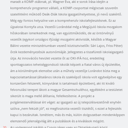
maradt a KOMP-stábnak, pl. Wagner Éva, aki e sorok írása idején a
komprehenzív programot vállaló, a KOMP-csoporttal mégiscsak szuverén
szatellitként működő Deák-Diák Iskola igazgatóhelyettese, jó nevű szakértő.
Még egy fontos helyszíne van a komprehenzív iskolafejlesztésnek. Ez az
újpalotai Kontyfa utca. Vezetői Loránddal még a Megújuló Iskola mozgalom
hőskorában ismerkednek meg, van együttműködés, de az öntörvényű
vezetők (egykori országos ifjúsági mozgalmi aktivisták, később a Magyar
Bálint vezette minisztériumban vezető köztisztviselők: Sári Lajos, Friss Péter)
őrzik kezdeményezésük autonómiáját. Jellegzetes a tiszafüredi iskolaigazgató
útja. Az innovációs hevület vezette őt az OKI-IFÁ-hoz, eredetileg
sporttagozatos tehetséggondozó iskolát képzelt a fiatal város új épületébe,
ám a körülmények elemzése után a műhely vezetője Lorándot bízta meg a
kapcsolattartással (általános iskola és szakképző iskola volt egybeépítve egy
korszerűen felszerelt, könyvtárat is tartalmazó épületben), aki itt kiváló
felvonulási terepet látott a magyar Gesamtschuléhoz, egyébként a testületet
sikerült is maga mellé állítania, fellelkesítenie. A projekt a
polgámesterváltással ért véget: az igazgató az új településvezetőnél enyhén
szólva „nem feküdt jól”, ez megfosztotta vezetői tisztétől, s ezzel a fejlesztés
kapui is bezárultak. Ismétlem, más és más, külön dolgozatban mindenképpen
elemzendő jelenségvilág állt a pulzálások és a kiválások mögött.
20.
Az undergrond inkább a Corvin téren vagy az Oktatáskutató körül