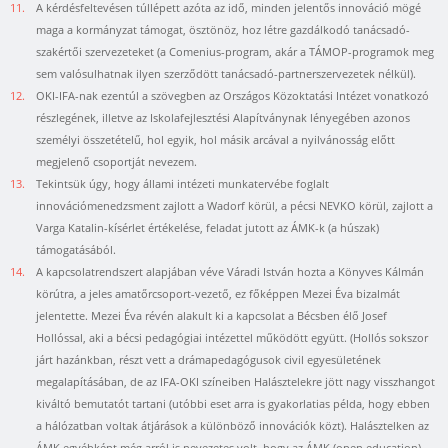
11.
A kérdésfeltevésen túllépett azóta az idő, minden jelentős innováció mögé
maga a kormányzat támogat, ösztönöz, hoz létre gazdálkodó tanácsadó-
szakértői szervezeteket (a Comenius-program, akár a TÁMOP-programok meg
sem valósulhatnak ilyen szerződött tanácsadó-partnerszervezetek nélkül).
12.
OKI-IFA-nak ezentúl a szövegben az Országos Közoktatási Intézet vonatkozó
részlegének, illetve az Iskolafejlesztési Alapítványnak lényegében azonos
személyi összetételű, hol egyik, hol másik arcával a nyilvánosság előtt
megjelenő csoportját nevezem.
13.
Tekintsük úgy, hogy állami intézeti munkatervébe foglalt
innovációmenedzsment zajlott a Wadorf körül, a pécsi NEVKO körül, zajlott a
Varga Katalin-kísérlet értékelése, feladat jutott az ÁMK-k (a húszak)
támogatásából.
14.
A kapcsolatrendszert alapjában véve Váradi István hozta a Könyves Kálmán
körútra, a jeles amatőrcsoport-vezető, ez főképpen Mezei Éva bizalmát
jelentette. Mezei Éva révén alakult ki a kapcsolat a Bécsben élő Josef
Hollóssal, aki a bécsi pedagógiai intézettel működött együtt. (Hollós sokszor
járt hazánkban, részt vett a drámapedagógusok civil egyesületének
megalapításában, de az IFA-OKI színeiben Halásztelekre jött nagy visszhangot
kiváltó bemutatót tartani (utóbbi eset arra is gyakorlatias példa, hogy ebben
a hálózatban voltak átjárások a különböző innovációk közt). Halásztelken az