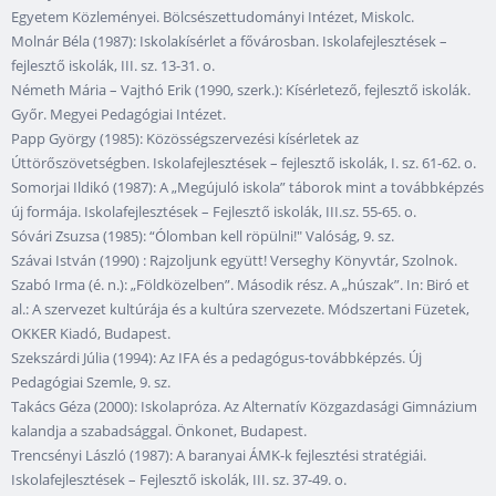
Egyetem Közleményei. Bölcsészettudományi Intézet, Miskolc.
Molnár Béla (1987): Iskolakísérlet a fővárosban. Iskolafejlesztések –
fejlesztő iskolák, III. sz. 13-31. o.
Németh Mária – Vajthó Erik (1990, szerk.): Kísérletező, fejlesztő iskolák.
Győr. Megyei Pedagógiai Intézet.
Papp György (1985): Közösségszervezési kísérletek az
Úttörőszövetségben. Iskolafejlesztések – fejlesztő iskolák, I. sz. 61-62. o.
Somorjai Ildikó (1987): A „Megújuló iskola” táborok mint a továbbképzés
új formája. Iskolafejlesztések – Fejlesztő iskolák, III.sz. 55-65. o.
Sóvári Zsuzsa (1985): “Ólomban kell röpülni!" Valóság, 9. sz.
Szávai István (1990) : Rajzoljunk együtt! Verseghy Könyvtár, Szolnok.
Szabó Irma (é. n.): „Földközelben”. Második rész. A „húszak”. In: Biró et
al.: A szervezet kultúrája és a kultúra szervezete. Módszertani Füzetek,
OKKER Kiadó, Budapest.
Szekszárdi Júlia (1994): Az IFA és a pedagógus-továbbképzés. Új
Pedagógiai Szemle, 9. sz.
Takács Géza (2000): Iskolapróza. Az Alternatív Közgazdasági Gimnázium
kalandja a szabadsággal. Önkonet, Budapest.
Trencsényi László (1987): A baranyai ÁMK-k fejlesztési stratégiái.
Iskolafejlesztések – Fejlesztő iskolák, III. sz. 37-49. o.