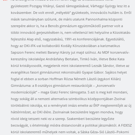
gyülekezett Pozsgay Vitányi, Gazsó támogatásával, Várhegyi György lesz itt a
kovászember. De volt ennél „mélyebb” gyülekezés, innovációs hullám is. Erről
másik tanulmányban szólunk, de máris utalunk Pannonhalma központi
szerepére akkor is, ha a Bencés gimnázium együttműködő partner volt a
többi innováció gerjesztésében is, nem véletlenül lett helyszíne a Közoktatás-
fejlesztési Alap első, nagyszabású, 1991-es konferenciájának. Egyedülálló,
hogy az OKI-IFK-val kollaboráló Kodály Kórusiskolában a karizmatikus
Sapszon Ferenc mellett Baranyi Károly jut majd szóhoz. Az MDF konzervatív-
keresztény iskolaképe Andrásfalvy Bertalan, Timkó Iván, illetve Beke Kata
körül kristályosodik, megjelenik mint iskolateremtő Lezsák Sándor, illetve az
evangélikus fasori gimnáziumot rekonstruáló Gyapai Gábor. Sajátos helyet
foglal el ebben a sorban Hoffman Rózsa Németh László (egykori Kilián)
Gimnáziuma: a 8 osztályos gimnázium restaurációját – „konzervatív
modernizációját” – maga Glatz Ferenc támogatta. S azt is meg kell mondani,
hogy sokáig áll a nemzeti alternatíva szimbolikus középpontjában Zsolnai
törökbálinti iskolája, ez a reményteli imázs emelte az ÉKP megteremtőjét az új
háttérintézet, az OKI élére. Zsolnainak becsületére legyen mondva, hogy
rövid ideig tetszett neki ez a szerep. Szakemberi becsülete legyőzte
becsvágyát, s értelmiségi módra distancionált a politikai játszmáktól. A FIDESZ
körül iskolateremtő műhelyek nem voltak, a Sáska Géza–Sió László–Pokorni