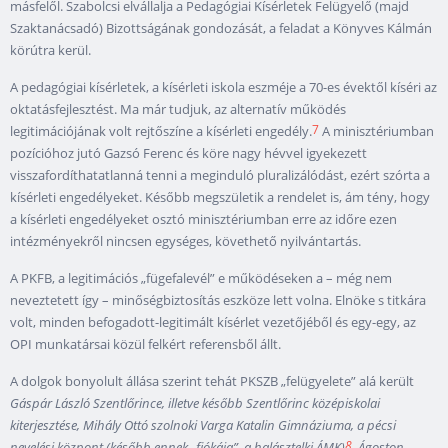
másfelől. Szabolcsi elvállalja a Pedagógiai Kísérletek Felügyelő (majd
Szaktanácsadó) Bizottságának gondozását, a feladat a Könyves Kálmán
körútra kerül.
A pedagógiai kísérletek, a kísérleti iskola eszméje a 70-es évektől kíséri az
oktatásfejlesztést. Ma már tudjuk, az alternatív működés
7
legitimációjának volt rejtőszíne a kísérleti engedély.
A minisztériumban
pozícióhoz jutó Gazsó Ferenc és köre nagy hévvel igyekezett
visszafordíthatatlanná tenni a meginduló pluralizálódást, ezért szórta a
kísérleti engedélyeket. Később megszületik a rendelet is, ám tény, hogy
a kísérleti engedélyeket osztó minisztériumban erre az időre ezen
intézményekről nincsen egységes, követhető nyilvántartás.
A PKFB, a legitimációs „fügefalevél” e működéseken a – még nem
neveztetett így – minőségbiztosítás eszköze lett volna. Elnöke s titkára
volt, minden befogadott-legitimált kísérlet vezetőjéből és egy-egy, az
OPI munkatársai közül felkért referensből állt.
A dolgok bonyolult állása szerint tehát PKSZB „felügyelete” alá került
Gáspár László Szentlőrince, illetve később Szentlőrinc középiskolai
kiterjesztése, Mihály Ottó szolnoki Varga Katalin Gimnáziuma, a pécsi
8
nevelési központ (később ennek „fiókája”, a halásztelki ÁMK)
, Ágoston