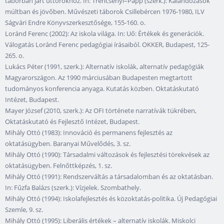
táborban járt úttörőkhöz. In: Trencsényi–Papp (szerk.): Kalandozások
múltban és jövőben. Művészeti táborok Csillebércen 1976-1980, ILV
Ságvári Endre Könyvszerkesztősége, 155-160. o.
Loránd Ferenc (2002): Az iskola világa. In: Uő: Értékek és generációk.
Válogatás Loránd Ferenc pedagógiai írásaiból. OKKER, Budapest, 125-
265. o.
Lukács Péter (1991, szerk.): Alternatív iskolák, alternatív pedagógiák
Magyarországon. Az 1990 márciusában Budapesten megtartott
tudományos konferencia anyaga. Kutatás közben. Oktatáskutató
Intézet, Budapest.
Mayer József (2010, szerk.): Az OFI története narratívák tükrében,
Oktatáskutató és Fejlesztő Intézet, Budapest.
Mihály Ottó (1983): Innováció és permanens fejlesztés az
oktatásügyben. Baranyai Művelődés, 3. sz.
Mihály Ottó (1990): Társadalmi változások és fejlesztési törekvések az
oktatásügyben. Felnőttképzés, 1. sz.
Mihály Ottó (1991): Rendszerváltás a társadalomban és az oktatásban.
In: Fűzfa Balázs (szerk.): Vízjelek. Szombathely.
Mihály Ottó (1994): Iskolafejlesztés és közoktatás-politika. Új Pedagógiai
Szemle, 9. sz.
Mihály Ottó (1995): Liberális értékek – alternatív iskolák. Miskolci