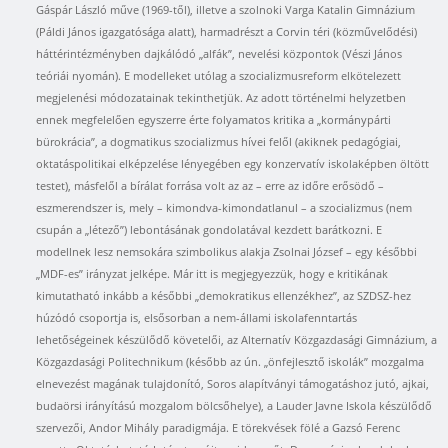
Gáspár László műve (1969-től), illetve a szolnoki Varga Katalin Gimnázium
(Páldi János igazgatósága alatt), harmadrészt a Corvin téri (közművelődési)
háttérintézményben dajkálódó „alfák”, nevelési központok (Vészi János
teóriái nyomán). E modelleket utólag a szocializmusreform elkötelezett
megjelenési módozatainak tekinthetjük. Az adott történelmi helyzetben
ennek megfelelően egyszerre érte folyamatos kritika a „kormánypárti
bürokrácia”, a dogmatikus szocializmus hívei felől (akiknek pedagógiai,
oktatáspolitikai elképzelése lényegében egy konzervatív iskolaképben öltött
testet), másfelől a bírálat forrása volt az az – erre az időre erősödő –
eszmerendszer is, mely – kimondva-kimondatlanul – a szocializmus (nem
csupán a „létező”) lebontásának gondolatával kezdett barátkozni. E
modellnek lesz nemsokára szimbolikus alakja Zsolnai József – egy későbbi
„MDF-es” irányzat jelképe. Már itt is megjegyezzük, hogy e kritikának
kimutatható inkább a későbbi „demokratikus ellenzékhez”, az SZDSZ-hez
húzódó csoportja is, elsősorban a nem-állami iskolafenntartás
lehetőségeinek készülődő követelői, az Alternatív Közgazdasági Gimnázium, a
Közgazdasági Politechnikum (később az ún. „önfejlesztő iskolák” mozgalma
elnevezést magának tulajdonító, Soros alapítványi támogatáshoz jutó, ajkai,
budaörsi irányítású mozgalom bölcsőhelye), a Lauder Javne Iskola készülődő
szervezői, Andor Mihály paradigmája. E törekvések fölé a Gazsó Ferenc