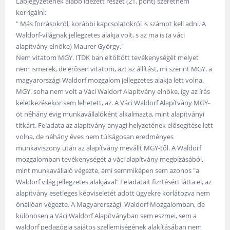
Lábjegyzetének alább idézett részét (21. pont) szeretném
korrigálni:
" Más forrásokról, korábbi kapcsolatokról is számot kell adni. A
Waldorf-világnak jellegzetes alakja volt, s az ma is (a váci
alapítvány elnöke) Maurer György."
Nem vitatom MGY. ITDK ban eltöltött tevékenységét melyet
nem ismerek, de erősen vitatom, azt az állítást, mi szerint MGY. a
magyarországi Waldorf mozgalom jellegzetes alakja lett volna.
MGY. soha nem volt a Váci Waldorf Alapítvány elnöke, így az írás
keletkezésekor sem lehetett, az. A Váci Waldorf Alapítvány MGY-
öt néhány évig munkavállalóként alkalmazta, mint alapítványi
titkárt. Feladata az alapítvány anyagi helyzetének elősegítése lett
volna, de néhány éves nem túlságosan eredményes
munkaviszony után az alapítvány mevállt MGY-től. A Waldorf
mozgalomban tevékenységét a váci alapítvány megbízásából,
mint munkavállaló végezte, ami semmiképen sem azonos "a
Waldorf világ jellegzetes alakjával" Feladatait fizrtésért látta el, az
alapítvány esetleges képviseletét adott ügyekre korlátozva nem
önállóan végezte. A Magyarországi Waldorf Mozgalomban, de
különösen a Váci Waldorf Alapítványban sem eszmei, sem a
waldorf pedagógia sajátos szellemiségének alakításában nem