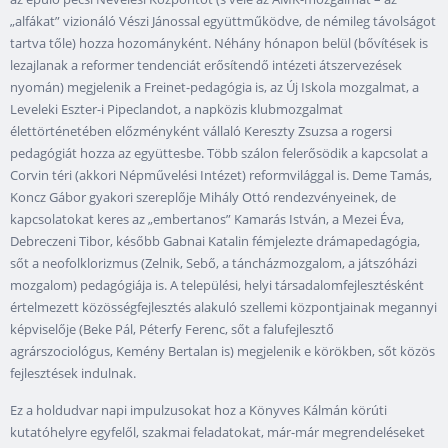
„alfákat” vizionáló Vészi Jánossal együttműködve, de némileg távolságot
tartva tőle) hozza hozományként. Néhány hónapon belül (bővítések is
lezajlanak a reformer tendenciát erősítendő intézeti átszervezések
nyomán) megjelenik a Freinet-pedagógia is, az Új Iskola mozgalmat, a
Leveleki Eszter-i Pipeclandot, a napközis klubmozgalmat
élettörténetében előzményként vállaló Kereszty Zsuzsa a rogersi
pedagógiát hozza az együttesbe. Több szálon felerősödik a kapcsolat a
Corvin téri (akkori Népművelési Intézet) reformvilággal is. Deme Tamás,
Koncz Gábor gyakori szereplője Mihály Ottó rendezvényeinek, de
kapcsolatokat keres az „embertanos” Kamarás István, a Mezei Éva,
Debreczeni Tibor, később Gabnai Katalin fémjelezte drámapedagógia,
sőt a neofolklorizmus (Zelnik, Sebő, a táncházmozgalom, a játszóházi
mozgalom) pedagógiája is. A települési, helyi társadalomfejlesztésként
értelmezett közösségfejlesztés alakuló szellemi központjainak megannyi
képviselője (Beke Pál, Péterfy Ferenc, sőt a falufejlesztő
agrárszociológus, Kemény Bertalan is) megjelenik e körökben, sőt közös
fejlesztések indulnak.
Ez a holdudvar napi impulzusokat hoz a Könyves Kálmán körúti
kutatóhelyre egyfelől, szakmai feladatokat, már-már megrendeléseket