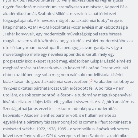
nyomok. Az 1985-ös oktatási törvény előkészítése és végrehajtása
ügyén fáradozó minisztérium, személyesen a miniszter, Köpeczi Béla
akadémikustársát, Szabolcsi Miklóst nevezte ki a háttérintézet
főigazgatójának. A kinevezés mögött az „akadémiai lobby” ereje is
kitapintható. Az MTA-OM közoktatási-köznevelési munkabizottság a
„Fehér könyvvel”, egy modernizált műveltségképpel tette híressé
magát, az sem volt közömbös, hogy a tudós testület modernistáihoz az
utolsó kanyarban hozzátapadt a pedagógia avantgardja is, s így a
műveltségkép mellé egy nevelési appendix is került, mely egy
progresszív iskolaképet rajzolt meg, elsősorban Gáspár László elméleti
meghatározásaira támaszkodva. (A közvetítő Loránd Ferenc volt, aki
ebben az időben egy soha meg nem valósuló modelliskola-kísérlet
2
kialakításán dolgozott akadémiai szervezetben.)
Az akadémiai lobby az
1972-es oktatási párthatározat után erősödött fel. A politika – nem
utoljára, de sok szempontból először – a tudomány mágusköpenyével
kívánta eltakarni fájós izületeit, gyulladt visszereit. A világhírű anatómus,
Szentágothai János vezette – ekkor mindenképp a modernitást
képviselő – Akadémia ehhez partner volt, s e hullám emelte az
egyébként a pártirányítás szempontjából is comme il faut történészt a
miniszteri székbe. 1972, 1978, 1985 – e szimbolikus lépéseknek szoros
következménye volt az OPI új szerepe, s ebben Szabolcsi akadémikus