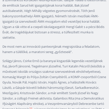
a szívinfarktus körükben felülreprezentált. Gáspár halála is idesorolható,
de említsük Sarud két igazgatójának korai halálát, Bak József
autóbalesetét, Végh Mihály végzetes gyomorvérzését, Tóth Jenő
bakonyszombathelyi ÁMK-igazgató, Németh István mezőlaki ÁMK-
igazgató (a szervezkedő ÁMK-mozgalom első vezetője) korai halálát.
Ugyan a rák vitte el a csepeli iskolaigazgatót Hengl Gabit s a pécsi Bódis
Évát, de tragédiájukat biztosan a stressz, a túlfeszített munka is
siettette.
De most nem az innováció panteonjának megrajzolása a feladatom,
hanem a túlélőké, a maratoni sereg „győzteseié”.
Szilágyi János, Csirke Ernő (a baranyai kisgazdák legendás vezetőjének
fia), Jávorfi Jánosné, Tiegelmann Józsefné, Turi Katalin Pécsről (később a
művészeti iskolák országos szakmai szervezetének elnökhelyettese),
Komaság Margit és Pólya Zoltán Csenyétéről, a KOMP-csoportból Czene
Gyula, Novák Pál, Hajdú István, Hajdú Ágnes, a halásztelki Kovács
László, a Gáspár-követő békési háromszög (Geszt, Sarkadkeresztúr,
Mezőgyán), Krisztován Sándor, a már említett Szerb József és Nagy
Sándor, a csillogó Freinet-aktivista, Galambos Rita (ma a Demokratikus
Ifjúságért Alapítvány elnöke), a Veszprémvarsányból Debrecenbe tartó
21