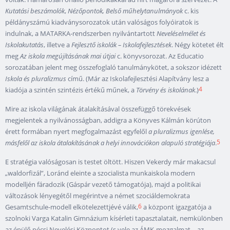
Kutatási beszámolók
,
Nézőpontok, Belső műhelytanulmányok
c. kis
példányszámú kiadványsorozatok után valóságos folyóiratok is
indulnak, a MATARKA-rendszerben nyilvántartott
Neveléselmélet és
Iskolakutatás
, illetve a
Fejlesztő iskolák – Iskolafejlesztések
. Négy kötetet élt
meg
Az iskola megújításának mai útjai
c. könyvsorozat. Az Educatio
sorozatában jelent meg összefoglaló tanulmánykötet, a sokszor idézett
Iskola és pluralizmus
című. (Már az Iskolafejlesztési Alapítvány lesz a
4
kiadója a szintén szintézis értékű műnek, a
Törvény és iskolának
.)
Mire az iskola világának átalakításával összefüggő törekvések
megjelentek a nyilvánosságban, addigra a Könyves Kálmán körúton
érett formában nyert megfogalmazást egyfelől
a pluralizmus igenlése,
5
másfelől az iskola átalakításának a helyi innovációkon alapuló stratégiája
.
E stratégia valóságosan is testet öltött. Hiszen Vekerdy már makacsul
„waldorfizál”, Loránd eleinte a szocialista munkaiskola modern
modelljén fáradozik (Gáspár vezető támogatója), majd a politikai
változások lényegétől megérintve a német szociáldemokrata
6
Gesamtschule-modell elkötelezettjévé válik,
a központ igazgatója a
szolnoki Varga Katalin Gimnázium kísérleti tapasztalatait, nemkülönben
az épülő pécsi Nevelési Központot (s vele az ÁMK-mozgalmat – az