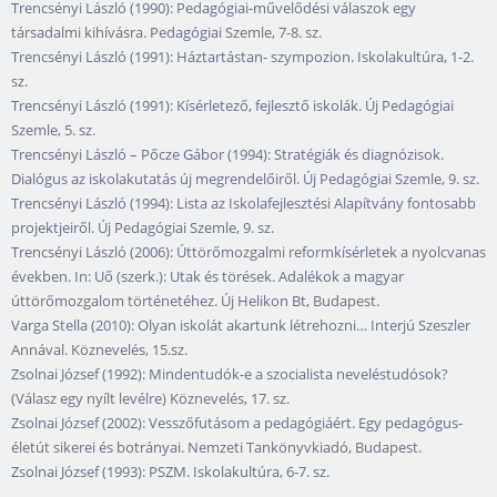
Trencsényi László (1990): Pedagógiai-művelődési válaszok egy
társadalmi kihívásra. Pedagógiai Szemle, 7-8. sz.
Trencsényi László (1991): Háztartástan- szympozion. Iskolakultúra, 1-2.
sz.
Trencsényi László (1991): Kísérletező, fejlesztő iskolák. Új Pedagógiai
Szemle, 5. sz.
Trencsényi László – Pőcze Gábor (1994): Stratégiák és diagnózisok.
Dialógus az iskolakutatás új megrendelőiről. Új Pedagógiai Szemle, 9. sz.
Trencsényi László (1994): Lista az Iskolafejlesztési Alapítvány fontosabb
projektjeiről. Új Pedagógiai Szemle, 9. sz.
Trencsényi László (2006): Úttörőmozgalmi reformkísérletek a nyolcvanas
években. In: Uő (szerk.): Utak és törések. Adalékok a magyar
úttörőmozgalom történetéhez. Új Helikon Bt, Budapest.
Varga Stella (2010): Olyan iskolát akartunk létrehozni… Interjú Szeszler
Annával. Köznevelés, 15.sz.
Zsolnai József (1992): Mindentudók-e a szocialista neveléstudósok?
(Válasz egy nyílt levélre) Köznevelés, 17. sz.
Zsolnai József (2002): Vesszőfutásom a pedagógiáért. Egy pedagógus-
életút sikerei és botrányai. Nemzeti Tankönyvkiadó, Budapest.
Zsolnai József (1993): PSZM. Iskolakultúra, 6-7. sz.