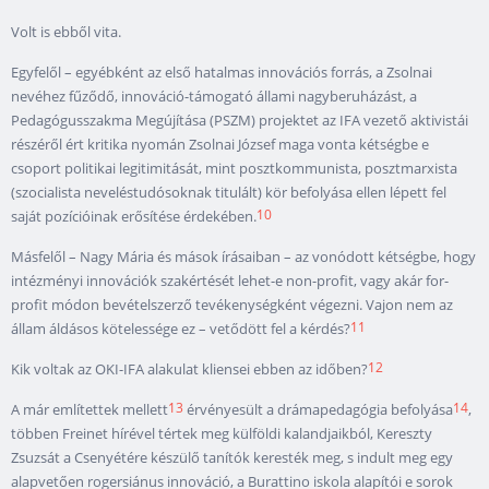
Volt is ebből vita.
Egyfelől – egyébként az első hatalmas innovációs forrás, a Zsolnai
nevéhez fűződő, innováció-támogató állami nagyberuházást, a
Pedagógusszakma Megújítása (PSZM) projektet az IFA vezető aktivistái
részéről ért kritika nyomán Zsolnai József maga vonta kétségbe e
csoport politikai legitimitását, mint posztkommunista, posztmarxista
(szocialista neveléstudósoknak titulált) kör befolyása ellen lépett fel
10
saját pozícióinak erősítése érdekében.
Másfelől – Nagy Mária és mások írásaiban – az vonódott kétségbe, hogy
intézményi innovációk szakértését lehet-e non-profit, vagy akár for-
profit módon bevételszerző tevékenységként végezni. Vajon nem az
11
állam áldásos kötelessége ez – vetődött fel a kérdés?
12
Kik voltak az OKI-IFA alakulat kliensei ebben az időben?
13
14
A már említettek mellett
érvényesült a drámapedagógia befolyása
,
többen Freinet hírével tértek meg külföldi kalandjaikból, Kereszty
Zsuzsát a Csenyétére készülő tanítók keresték meg, s indult meg egy
alapvetően rogersiánus innováció, a Burattino iskola alapítói e sorok