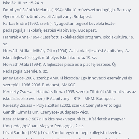
iskolák. III. sz. 15-24. o.
Dombyné Szántó Melánia (1994): Alkotó művészetpedagógia. Barcsay
Gyermek Képzőművészeti Alapítvány, Budapest.
Farkas Endre (1992, szerk.): Nyugodtan tegezz! Leveleki Eszter
pedagógiája. Iskolafejlesztési Alapítvány, Budapest.
Hamrák Anna (1994): Lassított iskolakezdési program. Iskolakultúra, 19.
sz.
Horváth Attila – Mihály Ottó (1994): Az Iskolafejlesztési Alapítvány. Az
iskolafejlesztés egyik műhelye. Iskolakultúra, 19. sz.
Horváth Attila (1994): A fejlesztés piaca és a piac fejlesztése. Új
Pedagógiai Szemle, 9. sz.
Jeney Lajos (2007, szerk.): ÁMK Ki kicsoda? Egy innováció eseményei és
szereplői. 1966-2006. Budapest, ÁMKOE.
Kereszty Zsuzsa – Hajabács Ilona (1995, szerk.): Több út (Alternativitás az
iskolázás első éveiben) IF Alapítvány – BTF – MKM, Budapest.
Kereszty Zsuzsa – Pólya Zoltán (2002, szerk.): Csenyéte Antológia.
Gandhi Gimnázium, Csenyéte–Budapest–Pécs.
Keszler Mária (1987): Ha kicsinyek vagyunk is… Kísérletek a magyar
táncpedagógiában. Magyar Pedagógia, 2. sz.
Lévai Sándor (1981): Lévai Sándor egykori népi kollégista levele a