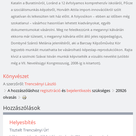
Katalin a Burattinóról, Loránd a 12 évfolyamos komprehenzív iskoláról, Pőcze
a szociálismunkás-képzésről, Horváth Attila import-innovációkról szólt
agitatívan és lelkesülten telt ház előtt. A folyosókon – ebben az időben még
szokatlanul – vásárhoz hasonlóan lehetett kiadványokat, egyéb
dokumentumokat vásárolni. Meg ne feledkezzünk a megannyi kálvárián
ekkorra már túlesett, s megannyi kálvária előtt álló jeles rajzpedagógus,
Dombyné Szántó Melánia jelenlétéről, aki a Barcsay Képzőművész Kör
legszebb munkáit mutathatta be vásárolható képeslap-reprodukciókon. Rajta
kívül a szolnoki Szávai István munkái képviselték a vizuális nevelést (utóbbi
még a VII. Nevelésügyi Kongresszusig, 2008-ig is kitartott).
Könyvészet
A szerzőről:
Trencsényi László
A hozzászóláshoz
regisztráció
és
bejelentkezés
szükséges
20926
olvasás
Hozzászólások
Helyesbítés
Tisztelt Trencsényi Úr!