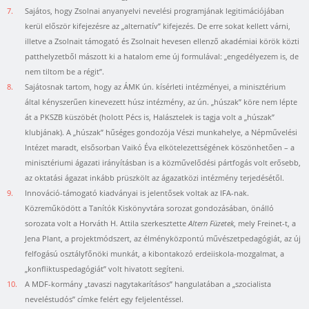
7.
Sajátos, hogy Zsolnai anyanyelvi nevelési programjának legitimációjában
kerül először kifejezésre az „alternatív” kifejezés. De erre sokat kellett várni,
illetve a Zsolnait támogató és Zsolnait hevesen ellenző akadémiai körök közti
patthelyzetből mászott ki a hatalom eme új formulával: „engedélyezem is, de
nem tiltom be a régit”.
8.
Sajátosnak tartom, hogy az ÁMK ún. kísérleti intézményei, a minisztérium
által kényszerűen kinevezett húsz intézmény, az ún. „húszak” köre nem lépte
át a PKSZB küszöbét (holott Pécs is, Halásztelek is tagja volt a „húszak”
klubjának). A „húszak” hűséges gondozója Vészi munkahelye, a Népművelési
Intézet maradt, elsősorban Vaikó Éva elkötelezettségének köszönhetően – a
minisztériumi ágazati irányításban is a közművelődési pártfogás volt erősebb,
az oktatási ágazat inkább prüszkölt az ágazatközi intézmény terjedésétől.
9.
Innováció-támogató kiadványai is jelentősek voltak az IFA-nak.
Közreműködött a Tanítók Kiskönyvtára sorozat gondozásában, önálló
sorozata volt a Horváth H. Attila szerkesztette
Altern Füzetek
, mely Freinet-t, a
Jena Plant, a projektmódszert, az élményközpontú művészetpedagógiát, az új
felfogású osztályfőnöki munkát, a kibontakozó erdeiiskola-mozgalmat, a
„konfliktuspedagógiát” volt hivatott segíteni.
10.
A MDF-kormány „tavaszi nagytakarításos” hangulatában a „szocialista
neveléstudós” címke felért egy feljelentéssel.