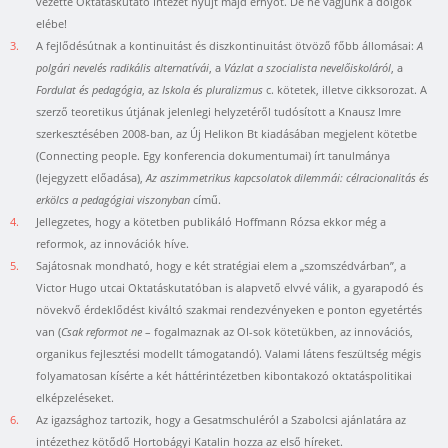
vezette Oktatáskutató Intézet nyújt majd ernyőt. De ne vágjunk a dolgok
elébe!
3.
A fejlődésútnak a kontinuitást és diszkontinuitást ötvöző főbb állomásai:
A
polgári nevelés radikális alternatívái
, a
Vázlat a szocialista nevelőiskoláról
, a
Fordulat és pedagógia
, az
Iskola és pluralizmus
c. kötetek, illetve cikksorozat. A
szerző teoretikus útjának jelenlegi helyzetéről tudósított a Knausz Imre
szerkesztésében 2008-ban, az Új Helikon Bt kiadásában megjelent kötetbe
(Connecting people. Egy konferencia dokumentumai) írt tanulmánya
(lejegyzett előadása),
Az aszimmetrikus kapcsolatok dilemmái: célracionalitás és
erkölcs a pedagógiai viszonyban
című.
4.
Jellegzetes, hogy a kötetben publikáló Hoffmann Rózsa ekkor még a
reformok, az innovációk híve.
5.
Sajátosnak mondható, hogy e két stratégiai elem a „szomszédvárban”, a
Victor Hugo utcai Oktatáskutatóban is alapvető elvvé válik, a gyarapodó és
növekvő érdeklődést kiváltó szakmai rendezvényeken e ponton egyetértés
van (
Csak reformot ne
– fogalmaznak az OI-sok kötetükben, az innovációs,
organikus fejlesztési modellt támogatandó). Valami látens feszültség mégis
folyamatosan kísérte a két háttérintézetben kibontakozó oktatáspolitikai
elképzeléseket.
6.
Az igazsághoz tartozik, hogy a Gesatmschuléról a Szabolcsi ajánlatára az
intézethez kötődő Hortobágyi Katalin hozza az első híreket.