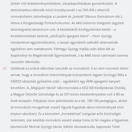
Zoltán trió érdekérvényesítésben, oktatáspolitikában gondolkodott. A
demokratikus ellenzék körül kristályosodó s az OKI-IFÁ-t elkerülő
innovációként tekinthetjük a Laudert és „bokrát” (Novus Gimnázium stb.),
illetve a Közgazdasági Politechnikumot. Az AKG különös integratív (egyben
dezintegratív) decentrum volt. A kezdetektől közfigyelembe került – a
köztelevíziókban kedvelt „edzőcipős igazgató bácsi” – Horn György
mindenkivel együttműködött, a lassan egymástól szétváló alternatívák
egyikéhez sem csatlakozott. Várhegyi György halála után élére állt az
Alapítványi és Magániskolák Egyesületének, s az AME körül szervezett-szervez
szuverén identitást.
21.
Utóbbiak a Loránd-táborban tanulták az innovációt. S ez nem mondott ellent
annak, hogy a cívisvárosi önkormányzat kulcsembere legyen Somogyi Béla a
FIDESZ választási győzelme után – egyébként egy ÁMK-igazgatói kanyart
követően. A „Megújuló Iskola” táborsorozata a KISZ KB Középiskolai Osztály,
a Magyar Úttörők Szövetsége és az OPI közös kezdeményezése volt a 80-as
évek közepén. Pályázati úton jelentkezett az a kb. 100-100 pedagógus, akiket
az innovációs mozgalmak vezető figurái fogadtak tábori körülmények közt
(olykor sátorban). Ez a közvetlen „forradalmas” hangulat erős közösséget
teremtett, sok későbbi innováció vezető alakja hívta itt fel magára a figyelmet
(dombóvári Molnár György Iskola, békési iskolatársulás, kaposvári Toldi