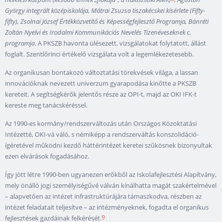
György integrált középiskolája, Mátrai Zsuzsa tiszakécskei kísérlete (Fifty-
fifty), Zsolnai József Értékközvetítő és Képességfejlesztő Programja, Bánréti
Zoltán Nyelvi és Irodalmi Kommunikációs Nevelés Tizenéveseknek c.
programja
. A PKSZB havonta ülésezett, vizsgálatokat folytatott, állást
foglalt. Szentlőrinci értékelő vizsgálata volt a legemlékezetesebb.
Az organikusan bontakozó változtatási törekvések világa, a lassan
innovációknak nevezett univerzum gyarapodása kinőtte a PKSZB
kereteit. A segítségkérők jelentős része az OPI-t, majd az OKI IFK-t
kereste meg tanácskéréssel.
Az 1990-es kormány/rendszerváltozás után Országos Közoktatási
Intézetté, OKI-vá váló, s némiképp a rendszerváltás konszolidáció-
ígéretével működni kezdő háttérintézet keretei szűkösnek bizonyultak
ezen elvárások fogadásához.
Így jött létre 1990-ben ugyanezen erőkből az Iskolafejlesztési Alapítvány,
mely önálló jogi személyiségűvé válván kínálhatta magát szakértelmével
– alapvetően az intézet infrastruktúrájára támaszkodva, részben az
intézet feladatait teljesítve – az intézményeknek, fogadta el organikus
9
fejlesztések gazdáinak felkérését.