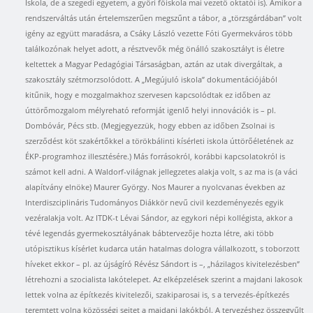
Iskola, de a szegedi egyetem, a győri főiskola mai vezető oktatói is). Amikor a
rendszerváltás után értelemszerűen megszűnt a tábor, a „törzsgárdában” volt
igény az együtt maradásra, a Csáky László vezette Fóti Gyermekváros több
találkozónak helyet adott, a résztvevők még önálló szakosztályt is életre
keltettek a Magyar Pedagógiai Társaságban, aztán az utak divergáltak, a
szakosztály szétmorzsolódott. A „Megújuló iskola” dokumentációjából
kitűnik, hogy e mozgalmakhoz szervesen kapcsolódtak ez időben az
úttörőmozgalom mélyreható reformját igenlő helyi innovációk is – pl.
Dombóvár, Pécs stb. (Megjegyezzük, hogy ebben az időben Zsolnai is
szerződést köt szakértőkkel a törökbálinti kísérleti iskola úttörőéletének az
ÉKP-programhoz illesztésére.) Más forrásokról, korábbi kapcsolatokról is
számot kell adni. A Waldorf-világnak jellegzetes alakja volt, s az ma is (a váci
alapítvány elnöke) Maurer György. Nos Maurer a nyolcvanas években az
Interdiszciplináris Tudományos Diákkör nevű civil kezdeményezés egyik
vezéralakja volt. Az ITDK-t Lévai Sándor, az egykori népi kollégista, akkor a
tévé legendás gyermekosztályának bábtervezője hozta létre, aki több
utópisztikus kísérlet kudarca után hatalmas dologra vállalkozott, s toborzott
híveket ekkor – pl. az újságíró Révész Sándort is –, „házilagos kivitelezésben”
létrehozni a szocialista lakótelepet. Az elképzelések szerint a majdani lakosok
lettek volna az építkezés kivitelezői, szakiparosai is, s a tervezés-építkezés
teremtett volna közösségi sejtet a majdani lakókból. A tervezéshez összegyűlt