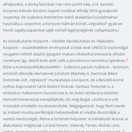
elhelyezése, a Gorkij fasorban már nem jutott hely, a IX. kerületi
Könyves Kálmán körúton kapott irodákat Mihály Ottó gyarapodó
csoportja. De Szabolcsi érezhetően belső átalakítási küzdelmeihez
használta a csoportot, a Könyves Kálmán körúti „végvárból” gyakran
hívott segélycsapatokat saját várbéli legénységének csillapítására.)
Az Iskolakutatási Központ – később Iskolakutatási és -fejlesztési
Központ – összetételében érvényesült a több évet UNESCO-ösztöndíjjal
nyugaton töltött alapító igazgató makacs vitakedve (nevezzük először
3
szerényen így, ebből évek alatt válik a pluralizmus teoretikus igenlése).
Ebbe a humánpolitikába belefért – Szabolcsi passzív tudtával – bizonyos
erősödő ellenzéki elemeknek juttatott álláshely is. Nemcsak Bilecz
Endrének volt „rejtekező” munkahelye a központ, de a Beszélő-körrel
nyíltan kapcsolatot tartó Matern Évának, Garbacz Teréznek is, a
titokzatos Habermann Gusztávnak is, és Dobsi Attilával (a későbbi
Nemzeti Kerekasztal szereplőjével), sőt még Bogár Lászlóval is volt
hosszabb-rövidebb munkaszerződés. Megjegyezzük, hogy fenti nevek
az intézeti munka perifériáján helyezkedtek el, inkább illusztrálják a
vezető merészségét, illetve a történeti helyzetet. A mértékadó ikonok az
alakuláskor mégiscsak Loránd Ferenc, Vekerdy Tamás, Mohás Lívia
voltak. Hamarosan önálló periodikákkal ad hírt magáról a szervezet. A