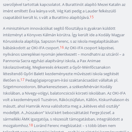
szerzőjével tartottak kapcsolatot. A Burattinót alapító Mezei Katalin az
imént említett Éva leánya volt, Vég Kati pedig a Lauder felkészülő
15
csapatából került ki, s vált a Burattino alapítójává.
A minisztérium innovációkat segítő főosztálya is gyakran küldött
intézményt a Könyves Kálmán körútra. Így került ide a Kodály Magyar
Kórusiskola alapítója, Sapszon Ferenc, s az iskola megalapításában
16
bábáskodott az OKI-IFA csoport.
Az OKI-IFA csoport képzései,
nyilvános szereplései nyomán jelentkezett – mondhatni az utcáról – a
Pannonia Sacra egyházi alapítványi iskola, a Pax Animae
Iskolaszövetség. Megkeresés érkezett a Győr-Ménfőcsanakon
létesítendő Győri Balett kezdeményezte művészeti iskola segítését
17
illetően is.
Pedagógiaiprogram-írási szaktanácsadást vállaltak pl.
Szigetmonostoron, Biharkeresztesen, a székesfehérvári Kodály
Iskolában, a Nivegy-völgyi, balatoncsicsói körzeti iskolában. Az OKI-IFA
volt a kezdeményező Tuzséron, Rákócziújfalun, Kállón, Kiskunhalason és
másutt, ahol Hamrák Anna valósította meg a „kétéves első osztály”
modelljét. A „húszakon” kívül kért bebocsáttatást Ferge József, a
sármelléki ÁMK igazgatója, s részesült támogatásban, integrálódott a
18
mozgalomhoz.
Loránd Ferenc megbízatást – s több ízben nem