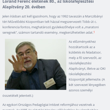
Loránd Ferenc életének 80., az Iskolafejlesztési
Alapítvány 20. évében
Jelen írásban azt kell igazolnom, hogy az 1992 tavaszán a Marczibányi
téri Művelődési Központban telt házzal megszervezett Több út c.
konferencia fontos, meghatározó gyülekezőhelye volt a „maratoni
1
seregnek”, számon tartandó esemény, megkerülhetetlen adat.
Az előzményekhez
hozzátartozik az a
küldetés és feladatsor,
mely a fő szervezőt, az
Iskolafejlesztési
Alapítványt, illetve az OKI
Iskolafejlesztési
Központját jellemezte. (A
két szervezet lényegében
azonos személyi
összetételt jelentett.)
Az egykori Országos Pedagógiai Intézet reformjához vezetnek a