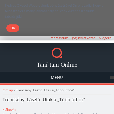
Kedves Olvasó! Weboldalunk böngészésével Ön elfogadja, hogy a
felhasználói élmény javítása céljából cookie-kat használunk.
Köszönjük!
Impresszum
Jogi nyilatkozat
A logóról
Taní-tani Online
MENU
Jelenlegi hely
Címlap
» Trencsényi László: Utak a „Több úthoz”
Trencsényi László: Utak a „Több úthoz”
Kiáltozás