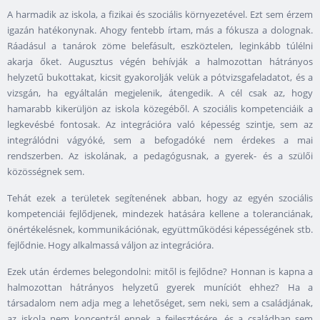
A harmadik az iskola, a fizikai és szociális környezetével. Ezt sem érzem
igazán hatékonynak. Ahogy fentebb írtam, más a fókusza a dolognak.
Ráadásul a tanárok zöme belefásult, eszköztelen, leginkább túlélni
akarja őket. Augusztus végén behívják a halmozottan hátrányos
helyzetű bukottakat, kicsit gyakorolják velük a pótvizsgafeladatot, és a
vizsgán, ha egyáltalán megjelenik, átengedik. A cél csak az, hogy
hamarabb kikerüljön az iskola közegéből. A szociális kompetenciáik a
legkevésbé fontosak. Az integrációra való képesség szintje, sem az
integrálódni vágyóké, sem a befogadóké nem érdekes a mai
rendszerben. Az iskolának, a pedagógusnak, a gyerek- és a szülői
közösségnek sem.
Tehát ezek a területek segítenének abban, hogy az egyén szociális
kompetenciái fejlődjenek, mindezek hatására kellene a toleranciának,
önértékelésnek, kommunikációnak, együttműködési képességének stb.
fejlődnie. Hogy alkalmassá váljon az integrációra.
Ezek után érdemes belegondolni: mitől is fejlődne? Honnan is kapna a
halmozottan hátrányos helyzetű gyerek muníciót ehhez? Ha a
társadalom nem adja meg a lehetőséget, sem neki, sem a családjának,
az iskola nem koncentrál ennek a fejlesztésére, és a családban sem