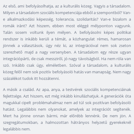
Az első, ami befolyásolhatja, az a kulturális közeg. Vagyis a társadalom.
Milyen a társadalom szociális kompetenciája ebből a szempontból? Van-
e alkalmazkodási képesség, tolerancia, szolidaritás? Van-e bizalom a
romák iránt? Azt hiszem, ebben most eléggé mélyponton vagyunk.
Talán sosem voltunk ilyen mélyen. A befolyásolni képes politikai
rendszer is inkább kerüli a témát, a közhangulat rémes, hamarosan
jönnek a választások, úgy néz ki, az integrációval nem sok zseton
szerezhető majd a nagy versenyben. A társadalom egy része ugyan
integrációpárti, de csak messziről, jó nagy távolságból. Ha nem róla van
szó. Inkább csak úgy, elméletben. Szóval a társadalom, a kulturális
közeg felől nem sok pozitív befolyásoló hatás van manapság. Nem nagy
százalékot tudok itt hozzátenni.
A másik a család. Az apa, anya, a testvérek szociális kompetenciáinak
fejlettsége. Azt hiszem, ezt még inkább kinullázhatjuk. A generációk óta
magukkal cipelt problémahalmaz nem ad túl sok pozitívan befolyásoló
hatást. Legalábbis nem olyanokat, amelyek az integrációt segítenék.
Mert ha jönne onnan bármi, már előrébb lennénk. De nem jön. A
szegregátumokban, a halmozottan hátrányos helyzetű gyerekeknél
legalábbis nem.