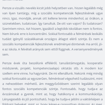
Persze a vizuális nevelés kicsit jobb helyzetben van, hiszen legalább még
van ilyen tantárgy, míg a szociális kompetenciák fejlesztésének ugye
nincs. Igaz, mondják, annak ott kellene lennie mindenhol, az órákon, a
szünetekben, tudatosan. Így tanultuk. De ott van vajon? És tudatosan?
Szerintem nincs. Azt hiszem, igazából a legtöbb iskolában nem is fontos.
Nem bírunk erre is koncentrálni. Sokkal fontosabb a felmérések lexikális
tudást igénylő százalékainak országos átlagot elérő szintje. És nem a
szociális kompetenciák fejlesztésnek eredményei döntenek ma arról, jó-
e az iskola. A felvételi arányok sem ettől függnek. A versenyeredmények
sem.
Persze évek óta beszélünk efféléről, tanulástámogatás, kooperatív
módszerek, projekt, kompetenciaalapú oktatás stb. A modern kor
szellem erre vinne, ha hagynánk. De mi ellenállunk. Nekünk még mindig
sokkal fontosabb az egyszerűen, felméréssel végezhető tudásszint, mint
a nehezebben mérhető, ám meggyőződésem szerint legalább olyan
fontos szociális kompetenciák szintje. Fontosabb, hogy tudja-e az
évszámokat a gyerek, mint az, hogy hatékony-e a kommunikációja.
Lényegesebb és jól pontozható, hogy be tudja-e jelölni a vaktérképen a
földrajzi helyeket, mint az, hogy képes-e csoportban dolgozni. Az meg,