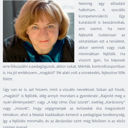
Nemrég egy előadást
hallottam. A szociális
kompetenciákról. Egy
kutatásról is beszámoltak,
ami szerint, ha nem
fejlesztik tudatosan az
oktatásban ezt a területet,
akkor semmit vagy csak
minimálisan fejlődik. Ha
viszont igen, ha képesek
erre fókuszálni a pedagógusok, akkor sokat. Mérték, kontrollcsoportban
is. Ha jól emlékszem, „magától” 5% alatt volt a növekedés, fejlesztve 50%
fölött.
Úgy van ez is, azt hiszem, mint a vizuális neveléssel. Sokan azt hiszik,
„magától” is fejlődik, elég annyit mondani a gyereknek: „Rajzold meg a
nyári élményedet!”, vagy „A kép címe: Őszi szüret”, esetleg „Karácsony”
vagy „Húsvét”, hogy végigmenjek az évtizedek óta megszokott
témákon, ahol a feladat kiadásában kimerül a pedagógiai tevékenység,
így a fejlődés minimális, és az ábrázolási szint még felsőben is az elsős
szinten marad.