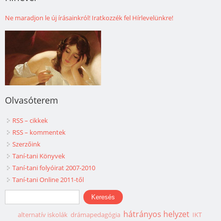
Ne maradjon le új írásainkról! Iratkozzék fel Hírlevelünkre!
Olvasóterem
RSS – cikkek
RSS – kommentek
Szerzőink
Taní-tani Könyvek
Taní-tani folyóirat 2007-2010
Taní-tani Online 2011-től
Keresés űrlap
Keresés
hátrányos helyzet
alternatív iskolák
drámapedagógia
IKT