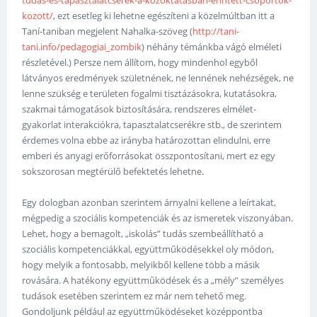
tudas-es-tapasztalatcserek-a-kozoktatasban-erintett-csoportok-
kozott/
, ezt esetleg ki lehetne egészíteni a közelmúltban itt a
Taní-taniban megjelent Nahalka-szöveg (
http://tani-
tani.info/pedagogiai_zombik
) néhány témánkba vágó elméleti
részletével.) Persze nem állítom, hogy mindenhol egyből
látványos eredmények születnének, ne lennének nehézségek, ne
lenne szükség e területen fogalmi tisztázásokra, kutatásokra,
szakmai támogatások biztosítására, rendszeres elmélet-
gyakorlat interakciókra, tapasztalatcserékre stb., de szerintem
érdemes volna ebbe az irányba határozottan elindulni, erre
emberi és anyagi erőforrásokat összpontosítani, mert ez egy
sokszorosan megtérülő befektetés lehetne.
Egy dologban azonban szerintem árnyalni kellene a leírtakat,
mégpedig a szociális kompetenciák és az ismeretek viszonyában.
Lehet, hogy a bemagolt, „iskolás” tudás szembeállítható a
szociális kompetenciákkal, együttműködésekkel oly módon,
hogy melyik a fontosabb, melyikből kellene több a másik
rovására. A hatékony együttműködések és a „mély” személyes
tudások esetében szerintem ez már nem tehető meg.
Gondoljunk például az együttműködéseket középpontba