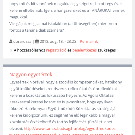
hogy mit és kit vinnének magukkal egy szigetre, ha ott egy évet
kellene eltölteniük. Igen, a hangszerüket és a TANÁRUKAT vinnék
magukkal.
Vizsgáljuk meg, a mai iskolákban (a többségében) miért nem
fontos a tanár a diák számára?
dorarozsa
|
2013. aug. 13. - 23:25
|
Permalink
A hozzászóláshoz
regisztráció
és
bejelentkezés
szükséges
Nagyon egyetértek...
Egyetértek Nórával, hogy a szociális kompetenciákat, hatékony
együttműködéseket, rendszeres reflexiókat és önreflexiókat
kellene a közoktatás fókuszába helyezni. Az Agóra Oktatási
Kerekasztal keretei között én is javasoltam, hogy egy ilyen
fókuszú Hatékonyan Együttműködő Közoktatás stratégiáját
kellene kidolgoznunk, ez segíthetné elő leginkább a magyar
közoktatás érzékelhető és tartós fejlődését. (Erről itt lehet
olvasni:
http://www.tanszabadsag.hu/blog/egyuttmukodes-