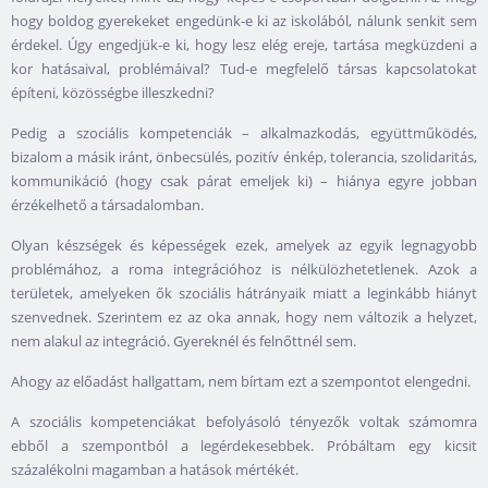
hogy boldog gyerekeket engedünk-e ki az iskolából, nálunk senkit sem
érdekel. Úgy engedjük-e ki, hogy lesz elég ereje, tartása megküzdeni a
kor hatásaival, problémáival? Tud-e megfelelő társas kapcsolatokat
építeni, közösségbe illeszkedni?
Pedig a szociális kompetenciák – alkalmazkodás, együttműködés,
bizalom a másik iránt, önbecsülés, pozitív énkép, tolerancia, szolidaritás,
kommunikáció (hogy csak párat emeljek ki) – hiánya egyre jobban
érzékelhető a társadalomban.
Olyan készségek és képességek ezek, amelyek az egyik legnagyobb
problémához, a roma integrációhoz is nélkülözhetetlenek. Azok a
területek, amelyeken ők szociális hátrányaik miatt a leginkább hiányt
szenvednek. Szerintem ez az oka annak, hogy nem változik a helyzet,
nem alakul az integráció. Gyereknél és felnőttnél sem.
Ahogy az előadást hallgattam, nem bírtam ezt a szempontot elengedni.
A szociális kompetenciákat befolyásoló tényezők voltak számomra
ebből a szempontból a legérdekesebbek. Próbáltam egy kicsit
százalékolni magamban a hatások mértékét.