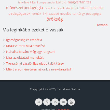
magyartanítás
iskolakritika
külföld
kompetencia
művészetpedagógia
oktatáspolitika
nevelés
neveléstörténet
pedagógusok
romák
szabad nevelés
tantárgy-pedagógia
SNI
örökség
Tovább
Ma leginkább ezeket olvassák
Igazságosság és empátia
Knausz Imre: Mi a nevelés?
Nahalka István: Még egy rangsor!
Liza, az oktatási menekült
Trencsényi László: Egy újabb talált tárgy
Miért eredménytelen nálunk a nyelvtanulás?
Copyright © 2026, Taní-tani Online
Design by
FreeBiezz