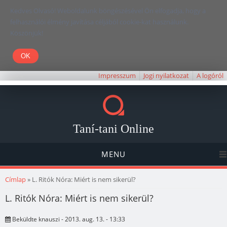
Kedves Olvasó! Weboldalunk böngészésével Ön elfogadja, hogy a
felhasználói élmény javítása céljából cookie-kat használunk.
Köszönjük!
Impresszum
Jogi nyilatkozat
A logóról
Taní-tani Online
MENU
Jelenlegi hely
Címlap
» L. Ritók Nóra: Miért is nem sikerül?
L. Ritók Nóra: Miért is nem sikerül?
Beküldte
knauszi
- 2013. aug. 13. - 13:33