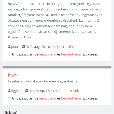
helyező Komplex Instrukciós Programra, amelynek célja éppen
az, hogy olyan gyerekek, tanulók is bekapcsolódjanak a közös
tanulási(!) folyamatokba, akiknek a fejlődését a „hagyományos”
oktatás nem volt képes érdemben elősegíteni. Szerintem a jó
színvonalú együttműködések nem nagyon tudnak nem
együttjárni sok tanulással, sok új ismerettel, tapasztalattal.
Pihelevics Attila
piatt
|
2013. aug. 15. - 01:01
|
Permalink
A hozzászóláshoz
regisztráció
és
bejelentkezés
szükséges
jogos
Egyetértek. Példaképek kellenek a gyerekeknek.
figyelő
|
2013. szep. 17. - 11:33
|
Permalink
A hozzászóláshoz
regisztráció
és
bejelentkezés
szükséges
Hírlevél