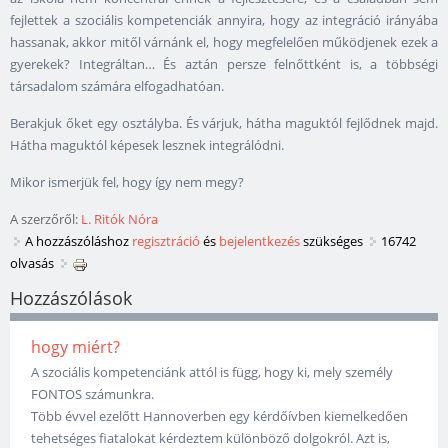
fejlettek a szociális kompetenciák annyira, hogy az integráció irányába
hassanak, akkor mitől várnánk el, hogy megfelelően működjenek ezek a
gyerekek? Integráltan… És aztán persze felnőttként is, a többségi
társadalom számára elfogadhatóan.
Berakjuk őket egy osztályba. És várjuk, hátha maguktól fejlődnek majd.
Hátha maguktól képesek lesznek integrálódni.
Mikor ismerjük fel, hogy így nem megy?
A szerzőről:
L. Ritók Nóra
A hozzászóláshoz
regisztráció
és
bejelentkezés
szükséges
16742
olvasás
Hozzászólások
hogy miért?
A szociális kompetenciánk attól is függ, hogy ki, mely személy
FONTOS számunkra.
Több évvel ezelőtt Hannoverben egy kérdőívben kiemelkedően
tehetséges fiatalokat kérdeztem különböző dolgokról. Azt is,