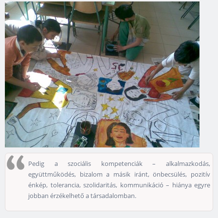
Pedig a szociális kompetenciák – alkalmazkodás,
együttműködés, bizalom a másik iránt, önbecsülés, pozitív
énkép, tolerancia, szolidaritás, kommunikáció – hiánya egyre
jobban érzékelhető a társadalomban.