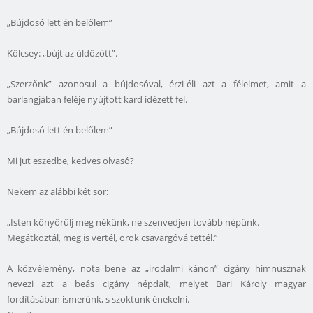
„Bújdosó lett én belőlem”
Kölcsey: „bújt az üldözött”.
„Szerzőnk” azonosul a bújdosóval, érzi-éli azt a félelmet, amit a
barlangjában feléje nyújtott kard idézett fel.
„Bújdosó lett én belőlem”
Mi jut eszedbe, kedves olvasó?
Nekem az alábbi két sor:
„Isten könyörülj meg nékünk, ne szenvedjen tovább népünk.
Megátkoztál, meg is vertél, örök csavargóvá tettél.”
A közvélemény, nota bene az „irodalmi kánon” cigány himnusznak
nevezi azt a beás cigány népdalt, melyet Bari Károly magyar
fordításában ismerünk, s szoktunk énekelni.