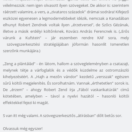
vélelmezzük: nem igen olvasott ilyen szövegeket. De akkor is: szerintem
ráérzett valamire, a vers, a „zivataros századok” drámai sodrára! Kifejező
eszközei egyenesen a legmodernebbeket idézik, nemcsak a Kanadában
elhunyt Robert Zendnek voltak ilyen „érzetversei”, de Szőcs Gézának,
illetve a másik erdélyi költőnknek, Kovács András Ferencnek is. („Erős
várunk a Kufstein” – jár eszemben rendre KAF sora, mely
szövegszerkesztési stratégiájában jóformán hasonlít Ismeretlen
szerzőnk munkájára.)
„Zeng a plántálád” - én látom, hallom a szövegleleményben a csatazajt,
melynek tétje a várfoglalók és a védők küzdelme az ostromzászló
kihelyezéséért. A „Hajh a mezőn vándor” kezdetű „versszak” egészen
sűrű költői megjelenítés. És sorolhatnám. Vannak „érthetetlen” sorok is.
De „érzem” – ahogy Robert Zend írja „Fából vaskarikatúrák” című
kötetében, amelyben – távol a nyelvi hazától – hasonló költői
effektekkel fejezi ki magát.
S van itt még valami. A szövegszerkesztős „átírásban” dőlt betűs sor.
Olvassuk még egyszer!