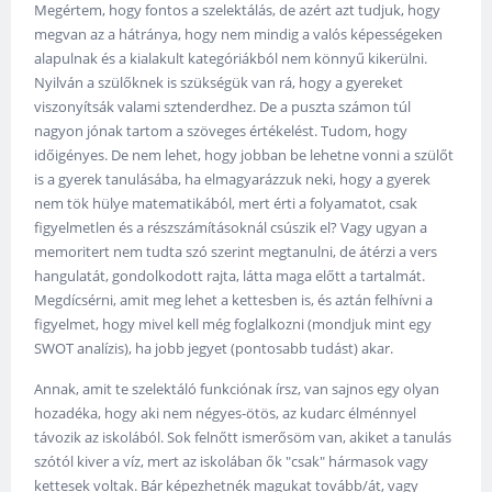
Megértem, hogy fontos a szelektálás, de azért azt tudjuk, hogy
megvan az a hátránya, hogy nem mindig a valós képességeken
alapulnak és a kialakult kategóriákból nem könnyű kikerülni.
Nyilván a szülőknek is szükségük van rá, hogy a gyereket
viszonyítsák valami sztenderdhez. De a puszta számon túl
nagyon jónak tartom a szöveges értékelést. Tudom, hogy
időigényes. De nem lehet, hogy jobban be lehetne vonni a szülőt
is a gyerek tanulásába, ha elmagyarázzuk neki, hogy a gyerek
nem tök hülye matematikából, mert érti a folyamatot, csak
figyelmetlen és a részszámításoknál csúszik el? Vagy ugyan a
memoritert nem tudta szó szerint megtanulni, de átérzi a vers
hangulatát, gondolkodott rajta, látta maga előtt a tartalmát.
Megdícsérni, amit meg lehet a kettesben is, és aztán felhívni a
figyelmet, hogy mivel kell még foglalkozni (mondjuk mint egy
SWOT analízis), ha jobb jegyet (pontosabb tudást) akar.
Annak, amit te szelektáló funkciónak írsz, van sajnos egy olyan
hozadéka, hogy aki nem négyes-ötös, az kudarc élménnyel
távozik az iskolából. Sok felnőtt ismerősöm van, akiket a tanulás
szótól kiver a víz, mert az iskolában ők "csak" hármasok vagy
kettesek voltak. Bár képezhetnék magukat tovább/át, vagy