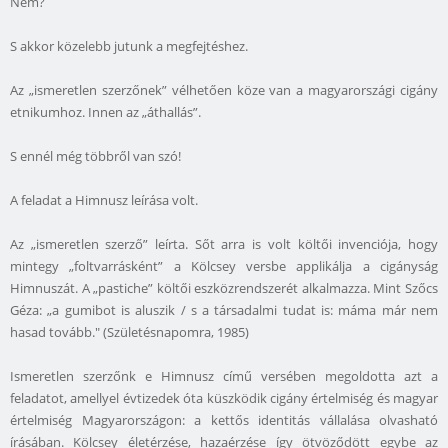
Nem?
S akkor közelebb jutunk a megfejtéshez.
Az „ismeretlen szerzőnek” vélhetően köze van a magyarországi cigány
etnikumhoz. Innen az „áthallás”.
S ennél még többről van szó!
A feladat a Himnusz leírása volt.
Az „ismeretlen szerző” leírta. Sőt arra is volt költői invenciója, hogy
mintegy „foltvarrásként” a Kölcsey versbe applikálja a cigányság
Himnuszát. A „pastiche” költői eszközrendszerét alkalmazza. Mint Szőcs
Géza: „a gumibot is aluszik / s a társadalmi tudat is: máma már nem
hasad tovább." (Születésnapomra, 1985)
Ismeretlen szerzőnk e Himnusz című versében megoldotta azt a
feladatot, amellyel évtizedek óta küszködik cigány értelmiség és magyar
értelmiség Magyarországon: a kettős identitás vállalása olvasható
írásában. Kölcsey életérzése, hazaérzése így ötvöződött egybe az