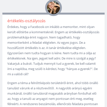
értékelés-osztályozás
Érdekes, hogy a Facebook-on inkább a memoriter, mint olyan
került előtérbe a kommenteknél. Engem az értékelés-osztályozás
problematikája érint nagyon. Nem tagadható, hogy
memoriterként a feladat elégtelen. Az egyes jogos. De a
hozzáfűzött értékelés is az. A tanár értékelése elégtelen.
Egyszerűen nem tudta hogyan is kéne. Nem tudta mi a célja az
értékelésnek. Na igen, jegyet kell adni. De mire is szolgál a jegy?
Vakarjuk a buksit. Tudjuk mennyit tud a gyerek, be kell valamit
írni a naplóba, meg szülő is kérdezi, hogy "hányas a gyerek?". De
mi a valódi cél?
Engem a téma a felnőttképzés területéről érint, ahol több önálló
tanulást várunk el a résztvevőtől. A nagyobb arányú egyéni
munkánál, önálló tanulásnál magasabb arányban fordulhat elő
az, hogy a tanuló az anyagot nem pontosan érti meg, esetleg
félreérti. A rendszeres beszámolás, ellenőrzés feladata pontosan