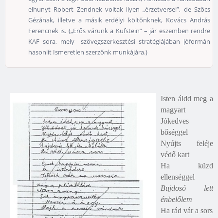
elhunyt Robert Zendnek voltak ilyen „érzetversei”, de Szőcs
Gézának, illetve a másik erdélyi költőnknek, Kovács András
Ferencnek is. („Erős várunk a Kufstein” – jár eszemben rendre
KAF sora, mely szövegszerkesztési stratégiájában jóformán
hasonlít Ismeretlen szerzőnk munkájára.)
Isten áldd meg a
magyart
Jókedves
bőséggel
Nyújts feléje
védő kart
Ha küzd
ellenséggel
Bujdosó lett
énbelőlem
Ha rád vár a sors