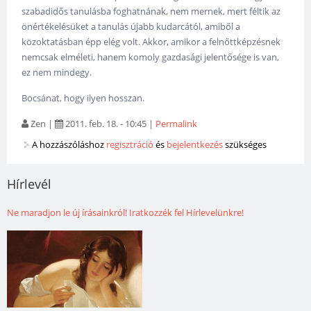
szabadidős tanulásba foghatnának, nem mernek, mert féltik az
önértékelésüket a tanulás újabb kudarcától, amiből a
közoktatásban épp elég volt. Akkor, amikor a felnőttképzésnek
nemcsak elméleti, hanem komoly gazdasági jelentősége is van,
ez nem mindegy.
Bocsánat, hogy ilyen hosszan.
Zen
|
2011. feb. 18. - 10:45
|
Permalink
A hozzászóláshoz
regisztráció
és
bejelentkezés
szükséges
Hírlevél
Ne maradjon le új írásainkról! Iratkozzék fel Hírlevelünkre!