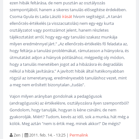
ezen hibák feltárása, de nem pusztán az osztályozás
szempontjából, hanem a sikeres tanulás elősegítése érdekében.
Csoma Gyula és Lada László
írását
hívom segítségül. „A tanári
ellenőrzés-értékelés (a visszacsatolás) nem egy-egy kurta
osztályzatot vagy pontszámot jelent, hanem részletes
tájékoztatást arról, hogy egy-egy tanulási szakasz munkája
milyen eredménnyel járt.” „Az ellenőrzés-értékelés fő feladata az,
hogy feltárja a tanulási problémákat, rámutasson a hiányokra, és
útmutatást adjon a hiányok pótlásához, mégpedig oly módon,
hogy a tanulás menetében jogot ad a hibázásra és degradálás
nélkül a hibák javítására.” A javított hibák által hatékonyabban
rögzül az ismeretanyag, eredményesebb tanuláshoz vezet, mint
a meg nem erősített bizonytalan „tudás”.
Vajon milyen arányban gondolnak a pedagógusok
(andragógusok) az értékelésre, osztályozásra ilyen szempontból?
Gondolom, hogy tanulják, hogyan is kéne csinálni, de nem
gyakorolják. Miért? Tudom, kevés az idő, sok a munka, hát még a
kölök. Meg aztán "nem is értik meg, minek akkor!" De mégis?
Zen
|
2011. feb. 14. - 13:25
|
Permalink