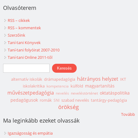
Olvasóterem
RSS – cikkek
RSS – kommentek
Szerzőink
Taní-tani Könyvek
Taní-tani folyóirat 2007-2010
Taní-tani Online 2011-től
Keresés űrlap
Keresés
hátrányos helyzet
alternatív iskolák
drámapedagógia
IKT
magyartanítás
iskolakritika
külföld
kompetencia
művészetpedagógia
oktatáspolitika
nevelés
neveléstörténet
pedagógusok
romák
szabad nevelés
tantárgy-pedagógia
SNI
örökség
Tovább
Ma leginkább ezeket olvassák
Igazságosság és empátia