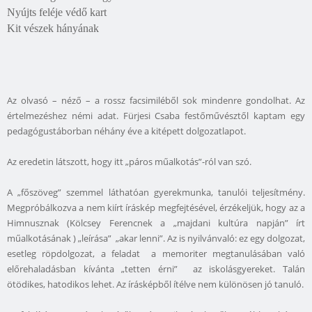
Nyújts feléje védő kart
Kit vészek hányának
Az olvasó – néző – a rossz facsimiléből sok mindenre gondolhat. Az
értelmezéshez némi adat. Fürjesi Csaba festőművésztől kaptam egy
pedagógustáborban néhány éve a kitépett dolgozatlapot.
Az eredetin látszott, hogy itt „páros műalkotás”-ról van szó.
A „főszöveg” szemmel láthatóan gyerekmunka, tanulói teljesítmény.
Megpróbálkozva a nem kiírt íráskép megfejtésével, érzékeljük, hogy az a
Himnusznak (Kölcsey Ferencnek a „majdani kultúra napján” írt
műalkotásának ) „leírása” „akar lenni”. Az is nyilvánvaló: ez egy dolgozat,
esetleg röpdolgozat, a feladat a memoriter megtanulásában való
előrehaladásban kívánta „tetten érni” az iskolásgyereket. Talán
ötödikes, hatodikos lehet. Az írásképből ítélve nem különösen jó tanuló.