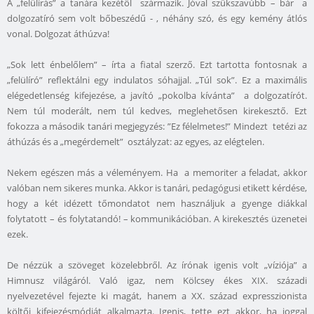
A „felülírás” a tanára kezétől származik. Jóval szűkszavúbb – bár a
dolgozatíró sem volt bőbeszédű - , néhány szó, és egy kemény átlós
vonal. Dolgozat áthúzva!
„Sok lett énbelőlem” – írta a fiatal szerző. Ezt tartotta fontosnak a
„felülíró” reflektálni egy indulatos sóhajjal. „Túl sok”. Ez a maximális
elégedetlenség kifejezése, a javító „pokolba kívánta” a dolgozatírót.
Nem túl moderált, nem túl kedves, meglehetősen kirekesztő. Ezt
fokozza a második tanári megjegyzés: ”Ez félelmetes!” Mindezt tetézi az
áthúzás és a „megérdemelt” osztályzat: az egyes, az elégtelen.
Nekem egészen más a véleményem. Ha a memoriter a feladat, akkor
valóban nem sikeres munka. Akkor is tanári, pedagógusi etikett kérdése,
hogy a két idézett tőmondatot nem használjuk a gyenge diákkal
folytatott – és folytatandó! – kommunikációban. A kirekesztés üzenetei
ezek.
De nézzük a szöveget közelebbről. Az írónak igenis volt „víziója” a
Himnusz világáról. Való igaz, nem Kölcsey ékes XIX. századi
nyelvezetével fejezte ki magát, hanem a XX. század expresszionista
költői kifejezésmódját alkalmazta. Igenis, tette ezt akkor, ha joggal