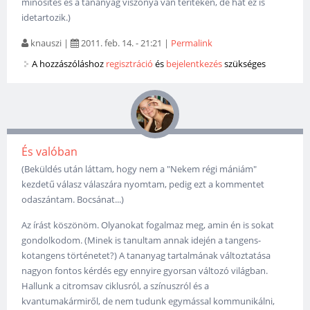
minősítés és a tananyag viszonya van terítéken, de hát ez is
idetartozik.)
knauszi
|
2011. feb. 14. - 21:21
|
Permalink
A hozzászóláshoz
regisztráció
és
bejelentkezés
szükséges
És valóban
(Beküldés után láttam, hogy nem a "Nekem régi mániám"
kezdetű válasz válaszára nyomtam, pedig ezt a kommentet
odaszántam. Bocsánat...)
Az írást köszönöm. Olyanokat fogalmaz meg, amin én is sokat
gondolkodom. (Minek is tanultam annak idején a tangens-
kotangens történetet?) A tananyag tartalmának változtatása
nagyon fontos kérdés egy ennyire gyorsan változó világban.
Hallunk a citromsav ciklusról, a színuszról és a
kvantumakármiről, de nem tudunk egymással kommunikálni,