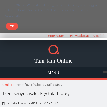
Kedves Olvasó! Weboldalunk böngészésével Ön elfogadja, hogy a
felhasználói élmény javítása céljából cookie-kat használunk.
Köszönjük!
Impresszum
Jogi nyilatkozat
A logóról
Taní-tani Online
MENU
Jelenlegi hely
Címlap
» Trencsényi László: Egy talált tárgy
Trencsényi László: Egy talált tárgy
Beküldte
knauszi
- 2011. feb. 07. - 15:24