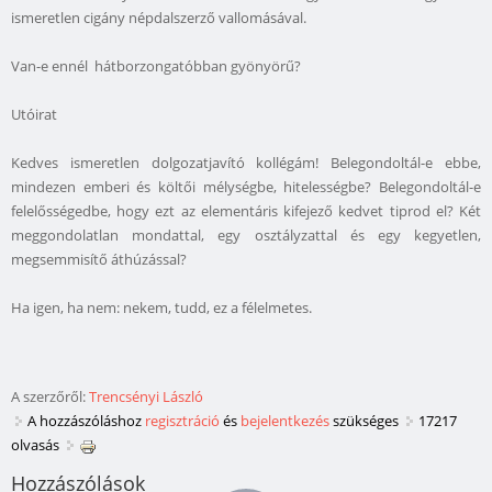
ismeretlen cigány népdalszerző vallomásával.
Van-e ennél hátborzongatóbban gyönyörű?
Utóirat
Kedves ismeretlen dolgozatjavító kollégám! Belegondoltál-e ebbe,
mindezen emberi és költői mélységbe, hitelességbe? Belegondoltál-e
felelősségedbe, hogy ezt az elementáris kifejező kedvet tiprod el? Két
meggondolatlan mondattal, egy osztályzattal és egy kegyetlen,
megsemmisítő áthúzással?
Ha igen, ha nem: nekem, tudd, ez a félelmetes.
A szerzőről:
Trencsényi László
A hozzászóláshoz
regisztráció
és
bejelentkezés
szükséges
17217
olvasás
Hozzászólások