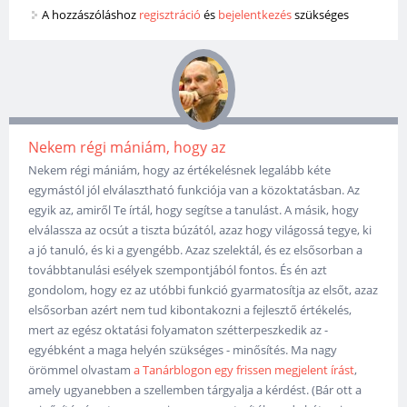
A hozzászóláshoz
regisztráció
és
bejelentkezés
szükséges
Nekem régi mániám, hogy az
Nekem régi mániám, hogy az értékelésnek legalább kéte
egymástól jól elválasztható funkciója van a közoktatásban. Az
egyik az, amiről Te írtál, hogy segítse a tanulást. A másik, hogy
elválassza az ocsút a tiszta búzától, azaz hogy világossá tegye, ki
a jó tanuló, és ki a gyengébb. Azaz szelektál, és ez elsősorban a
továbbtanulási esélyek szempontjából fontos. És én azt
gondolom, hogy ez az utóbbi funkció gyarmatosítja az elsőt, azaz
elsősorban azért nem tud kibontakozni a fejlesztő értékelés,
mert az egész oktatási folyamaton szétterpeszkedik az -
egyébként a maga helyén szükséges - minősítés. Ma nagy
örömmel olvastam
a Tanárblogon egy frissen megjelent írást
,
amely ugyanebben a szellemben tárgyalja a kérdést. (Bár ott a