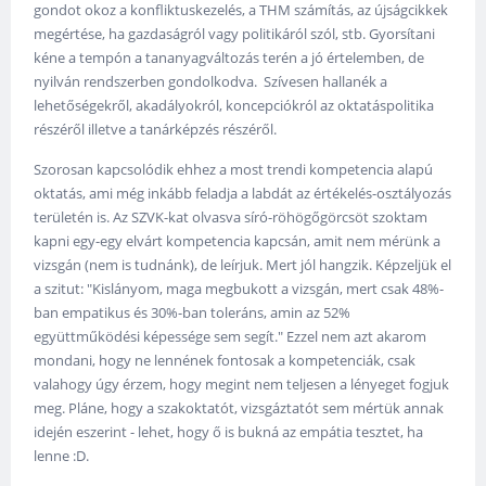
gondot okoz a konfliktuskezelés, a THM számítás, az újságcikkek
megértése, ha gazdaságról vagy politikáról szól, stb. Gyorsítani
kéne a tempón a tananyagváltozás terén a jó értelemben, de
nyilván rendszerben gondolkodva. Szívesen hallanék a
lehetőségekről, akadályokról, koncepciókról az oktatáspolitika
részéről illetve a tanárképzés részéről.
Szorosan kapcsolódik ehhez a most trendi kompetencia alapú
oktatás, ami még inkább feladja a labdát az értékelés-osztályozás
területén is. Az SZVK-kat olvasva síró-röhögőgörcsöt szoktam
kapni egy-egy elvárt kompetencia kapcsán, amit nem mérünk a
vizsgán (nem is tudnánk), de leírjuk. Mert jól hangzik. Képzeljük el
a szitut: "Kislányom, maga megbukott a vizsgán, mert csak 48%-
ban empatikus és 30%-ban toleráns, amin az 52%
együttműködési képessége sem segít." Ezzel nem azt akarom
mondani, hogy ne lennének fontosak a kompetenciák, csak
valahogy úgy érzem, hogy megint nem teljesen a lényeget fogjuk
meg. Pláne, hogy a szakoktatót, vizsgáztatót sem mértük annak
idején eszerint - lehet, hogy ő is bukná az empátia tesztet, ha
lenne :D.