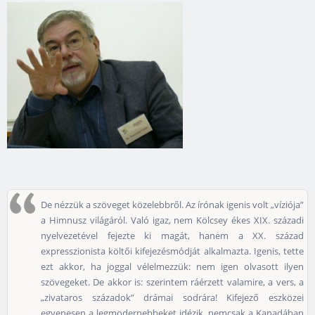
De nézzük a szöveget közelebbről. Az írónak igenis volt „víziója”
a Himnusz világáról. Való igaz, nem Kölcsey ékes XIX. századi
nyelvezetével fejezte ki magát, hanem a XX. század
expresszionista költői kifejezésmódját alkalmazta. Igenis, tette
ezt akkor, ha joggal vélelmezzük: nem igen olvasott ilyen
szövegeket. De akkor is: szerintem ráérzett valamire, a vers, a
„zivataros századok” drámai sodrára! Kifejező eszközei
egyenesen a legmodernebbeket idézik, nemcsak a Kanadában