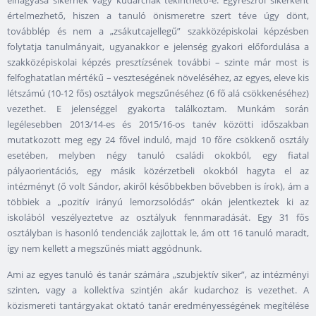
elhagyása sikernek vagy kudarcnak tekinthető-e. Egyrészről sikerként
értelmezhető, hiszen a tanuló önismeretre szert téve úgy dönt,
továbblép és nem a „zsákutcajellegű” szakközépiskolai képzésben
folytatja tanulmányait, ugyanakkor e jelenség gyakori előfordulása a
szakközépiskolai képzés presztízsének további – szinte már most is
felfoghatatlan mértékű – veszteségének növeléséhez, az egyes, eleve kis
létszámú (10-12 fős) osztályok megszűnéséhez (6 fő alá csökkenéséhez)
vezethet. E jelenséggel gyakorta találkoztam. Munkám során
legélesebben 2013/14-es és 2015/16-os tanév közötti időszakban
mutatkozott meg egy 24 fővel induló, majd 10 főre csökkenő osztály
esetében, melyben négy tanuló családi okokból, egy fiatal
pályaorientációs, egy másik közérzetbeli okokból hagyta el az
intézményt (ő volt Sándor, akiről későbbekben bővebben is írok), ám a
többiek a „pozitív irányú lemorzsolódás” okán jelentkeztek ki az
iskolából veszélyeztetve az osztályuk fennmaradását. Egy 31 fős
osztályban is hasonló tendenciák zajlottak le, ám ott 16 tanuló maradt,
így nem kellett a megszűnés miatt aggódnunk.
Ami az egyes tanuló és tanár számára „szubjektív siker”, az intézményi
szinten, vagy a kollektíva szintjén akár kudarchoz is vezethet. A
közismereti tantárgyakat oktató tanár eredményességének megítélése