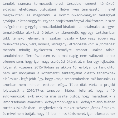
tanulók számára természetismereti, társadalomismereti témákból
előadási lehetőséget biztosítani, illetve ilyen természetű filmeket
megtekinteni és megvitatni. A kommunikáció-magyar tantárgyat
egyfajta „hídtantárggyá”, egyben projekttantárggyá alakítottam, hiszen
a végcél mindig egyfajta mozaikokból kirakott – a tartalmakat az egyes
témakörökké alakított értékeknek alárendelő, egy-egy tartalomban
több témakör elemeit is magában foglaló – kép vagy éppen egy
műalkotás (cikk, vers, novella, kisregény) létrehozása volt. A „főcsapás”
mentén mindig igyekeztem személyre szabott utakat találni
tanulóinknak. Természetesen ez a mai napig nem változott annak
ellenére sem, hogy igen nagy csalódást éltünk át, mikor egy fejlesztési
folyamat közepén, 2015/16-ban az akkori 10. évfolyamos tanulóktól
nem állt módjában a közismereti tantárgyakat oktató tanároknak
elbúcsúzni, legfeljebb úgy, hogy „majd szeptemberben találkozunk”. Ez
azonban nem minden esetben elég… Több diák várta a projekt
folytatását a 2016/17-es tanévben, hiába… Jellemző, hogy a 10.
évfolyamosok, akik ekkorra már szinte biztos, hogy maradnak – a
lemorzsolódás javarészt 9. évfolyamon vagy a 10. évfolyam első felében
történik iskolánkban – megkedvelnek minket, szívesen járnak óráinkra,
és mivel nem tudják, hogy 11.-ben nincs közismeret, igen elkeserednek