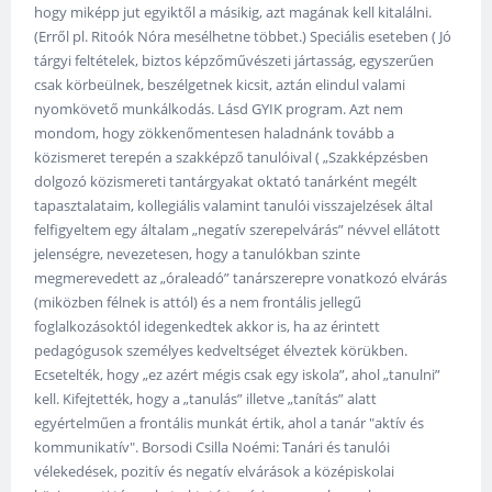
hogy miképp jut egyiktől a másikig, azt magának kell kitalálni.
(Erről pl. Ritoók Nóra mesélhetne többet.) Speciális eseteben ( Jó
tárgyi feltételek, biztos képzőművészeti jártasság, egyszerűen
csak körbeülnek, beszélgetnek kicsit, aztán elindul valami
nyomkövető munkálkodás. Lásd GYIK program. Azt nem
mondom, hogy zökkenőmentesen haladnánk tovább a
közismeret terepén a szakképző tanulóival ( „Szakképzésben
dolgozó közismereti tantárgyakat oktató tanárként megélt
tapasztalataim, kollegiális valamint tanulói visszajelzések által
felfigyeltem egy általam „negatív szerepelvárás” névvel ellátott
jelenségre, nevezetesen, hogy a tanulókban szinte
megmerevedett az „óraleadó” tanárszerepre vonatkozó elvárás
(miközben félnek is attól) és a nem frontális jellegű
foglalkozásoktól idegenkedtek akkor is, ha az érintett
pedagógusok személyes kedveltséget élveztek körükben.
Ecsetelték, hogy „ez azért mégis csak egy iskola”, ahol „tanulni”
kell. Kifejtették, hogy a „tanulás” illetve „tanítás” alatt
egyértelműen a frontális munkát értik, ahol a tanár "aktív és
kommunikatív". Borsodi Csilla Noémi: Tanári és tanulói
vélekedések, pozitív és negatív elvárások a középiskolai