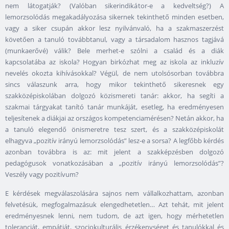
nem látogatják? (Valóban sikerindikátor-e a kedveltség?) A
lemorzsolódás megakadályozása sikernek tekinthető minden esetben,
vagy a siker csupán akkor lesz nyilvánvaló, ha a szakmaszerzést
követően a tanuló továbbtanul, vagy a társadalom hasznos tagjává
(munkaerővé) válik? Bele merhet-e szólni a család és a diák
kapcsolatába az iskola? Hogyan birkózhat meg az iskola az inkluzív
nevelés okozta kihívásokkal? Végül, de nem utolsósorban továbbra
sincs válaszunk arra, hogy mikor tekinthető sikeresnek egy
szakközépiskolában dolgozó közismereti tanár: akkor, ha segíti a
szakmai tárgyakat tanító tanár munkáját, esetleg, ha eredményesen
teljesítenek a diákjai az országos kompetenciamérésen? Netán akkor, ha
a tanuló elegendő önismeretre tesz szert, és a szakközépiskolát
elhagyva „pozitív irányú lemorzsolódás” lesz-e a sorsa? A legfőbb kérdés
azonban továbbra is az: mit jelent a szakképzésben dolgozó
pedagógusok vonatkozásában a „pozitív irányú lemorzsolódás”?
Veszély vagy pozitívum?
E kérdések megválaszolására sajnos nem vállalkozhattam, azonban
felvetésük, megfogalmazásuk elengedhetetlen… Azt tehát, mit jelent
eredményesnek lenni, nem tudom, de azt igen, hogy mérhetetlen
toleranciát, empátiát, szociokulturális érzékenységet és tanulókkal és