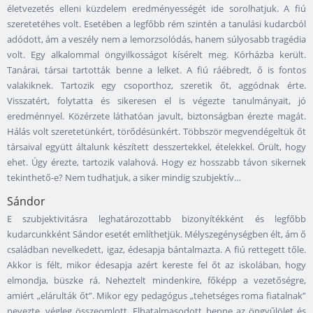
életvezetés elleni küzdelem eredményességét ide sorolhatjuk. A fiú
szeretetéhes volt. Esetében a legfőbb rém szintén a tanulási kudarcból
adódott, ám a veszély nem a lemorzsolódás, hanem súlyosabb tragédia
volt. Egy alkalommal öngyilkosságot kísérelt meg. Kórházba került.
Tanárai, társai tartották benne a lelket. A fiú ráébredt, ő is fontos
valakiknek. Tartozik egy csoporthoz, szeretik őt, aggódnak érte.
Visszatért, folytatta és sikeresen el is végezte tanulmányait, jó
eredménnyel. Közérzete láthatóan javult, biztonságban érezte magát.
Hálás volt szeretetünkért, törődésünkért. Többször megvendégeltük őt
társaival együtt általunk készített desszertekkel, ételekkel. Örült, hogy
ehet. Úgy érezte, tartozik valahová. Hogy ez hosszabb távon sikernek
tekinthető-e? Nem tudhatjuk, a siker mindig szubjektív…
Sándor
E szubjektivitásra leghatározottabb bizonyítékként és legfőbb
kudarcunkként Sándor esetét említhetjük. Mélyszegénységben élt, ám ő
családban nevelkedett, igaz, édesapja bántalmazta. A fiú rettegett tőle.
Akkor is félt, mikor édesapja azért kereste fel őt az iskolában, hogy
elmondja, büszke rá. Neheztelt mindenkire, főképp a vezetőségre,
amiért „elárulták őt”. Mikor egy pedagógus „tehetséges roma fiatalnak”
nevezte, végleg összeomlott. Elhatalmasodott benne az öngyűlölet és