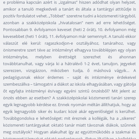
e probléma kapcsán azért is „izgalmas” hiszen adódhat olyan helyzet,
amikor a tanuló megkedveli a tanárt és általa a tantárgyi attitűdje is
pozitív fordulatot vehet. „Többet” szeretne tudni a közismereti tárgyból,
azonban a szakközépiskola „hivatalosan” nem ad erre lehetőséget.
Pontosabban 9. évfolyamon keveset (heti 2 órát), 10. évfolyamon még
kevesebbet (heti 1 órát), 11. évfolyamon már semennyit. A tanuló ekkor
válaszút elé kerül: ragaszkodjon-e osztályához, tanáraihoz, vagy
önismeretre szert téve az intézményt elhagyva továbblépjen egy olyan
intézménybe, melyben érettségit szerezhet és ahonnan
továbbtanulhat, vagy várja ki a hátralévő 1-2 évet, tanuljon, jegyeket
szerezzen, vizsgázzon, miközben tudja, ő máshová vágyik… A
pedagógusnak ekkor érdemes – saját és intézménye érdekeivel
szembeszállva – támogatni a diákot az iskola elhagyásában, vagy gátolja
őt egyfajta intézményi és/vagy egyéni szintű önzésből? Mit jelent az
önzés ebben az esetben? A szakközépiskolai közismereti tanári szerep
egyik legnagyobb kérdése ez. Ennek nyomán méltán állíthatjuk, hogy az
egyik legnagyobb siker és kudarc közé akár egyenlőségjel is kerülhet.
Továbbgondolva e lehetőséget: mit éreznek a kollégák, ha a „sikeres”
közismereti tantárgyakat oktató tanár miatt távoznak diákok, szűnnek
meg osztályok? Hogyan alakulhat így az együttműködés a szakmai és
közismereti tárgyakat oktató pedagógusok, illetve általában a kollektíva