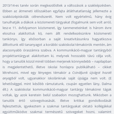
2013/14-es tanév során megkezdődtek a változások a szakképzésben.
Ebben az átmeneti időszakban egyfajta átláthatatlanság jellemezte a
szakközépiskolák célrendszerét. Nem volt egyértelmű, hány évig
tanulhatják a diákok a közismereti tárgyakat (fogalmunk sem volt arról,
lesz-e 11. évfolyamon közismeret, így tanmeneteinket is három évre
elosztva alakítottuk ki), nem állt rendelkezésünkre közismereti
tankönyv, így elsősorban a saját kreativitásunkra hagyatkozva
állítottunk elő tananyagot a korábbi szakiskolai témakörök mentén, ám
alacsonyabb óraszámra szabva. A kommunikáció-magyar tantárgyból
projekttantárgyat alakítottam ki, melynek hosszabb távú célja volt,
hogy a tanulók közül minél többen merjenek könnyedebb – napilapban
is megjelentethető, illetve iskolai honlapra publikálható – cikket
létrehozni, mivel egy lényeges témakör a
Csináljunk újságot hozott
anyagból
volt, ugyanakkor iskolánknak saját újságja nem volt. (E
lehetőséggel, mint később rámutatunk, csupán egyetlen lány, Dalma
élt.) A szakiskolai kommunikáció-magyar tantárgy témakörei tágak
voltak, így azok keretein belül szabadon mozoghattunk. Miközben a
tanulók értő szövegolvasását, illetve kritikai gondolkodását
fejlesztettük, igyekeztem a szakmai tantárgyakat oktató kollégákkal
együttműködve szakmai természetű szövegeket hozni, valamint