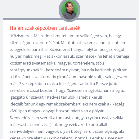
Ha én szakképzőben tanítanék
"Közismeret. Miszerint: ismeret, amire szükséged van, ha egy
közösségben szeretnél élni. Mi több: ott sikeres lenni, jelentsen
ez egyelőre bármit is. Közismeret hiánya: folyton beégsz, végül
hülyén halsz meg! Hát akkor lássuk, szerintetek mi lehet a témája
közismereti (Matematika, magyar, történelem, stb.)
tantárgyunknak?" - kezdeném nyilván, ha oda kerülnék. (Voltam
a közelében, az alternatív gimnázium hasonló volt, csak egészen
más. Szakképzőben csak a feleségem tanított.) Persze jobb
szeretném azzal kezdeni, hogy "Szívesen megtoldanám még az
igazgató úr szavait ( Kedves tanulók! Ismét sikerült
idecsábítanunk egy remek szakembert, aki nem csak a - kétség
kívül igen magas - anyagi haszon miatt van a pályán.
Szenvedélyesen szereti a tanítást, ahogy a cyclocrosst, a szikla
mászsást, a zenét, is....), pl. hogy ezek azért kontrollált
szenvedélyek, nem vagyok olyan beteg, sérült személyiség, aki
képes 24 óra alatt 700 km-t tekerni, normális ember ugye nem