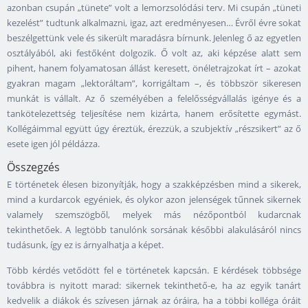
azonban csupán „tünete” volt a lemorzsolódási terv. Mi csupán „tüneti
kezelést” tudtunk alkalmazni, igaz, azt eredményesen… Évről évre sokat
beszélgettünk vele és sikerült maradásra bírnunk. Jelenleg ő az egyetlen
osztályából, aki festőként dolgozik. Ő volt az, aki képzése alatt sem
pihent, hanem folyamatosan állást keresett, önéletrajzokat írt – azokat
gyakran magam „lektoráltam”, korrigáltam –, és többször sikeresen
munkát is vállalt. Az ő személyében a felelősségvállalás igénye és a
tankötelezettség teljesítése nem kizárta, hanem erősítette egymást.
Kollégáimmal együtt úgy éreztük, érezzük, a szubjektív „részsikert” az ő
esete igen jól példázza.
Összegzés
E történetek élesen bizonyítják, hogy a szakképzésben mind a sikerek,
mind a kurdarcok egyéniek, és olykor azon jelenségek tűnnek sikernek
valamely szemszögből, melyek más nézőpontból kudarcnak
tekinthetőek. A legtöbb tanulónk sorsának későbbi alakulásáról nincs
tudásunk, így ez is árnyalhatja a képet.
Több kérdés vetődött fel e történetek kapcsán. E kérdések többsége
továbbra is nyitott marad: sikernek tekinthető-e, ha az egyik tanárt
kedvelik a diákok és szívesen járnak az óráira, ha a többi kolléga óráit