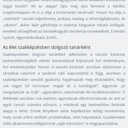
tagjai között? Mi az alapja? Újra meg újra felmerül a kérdés:
tulajdonképpen mi is a célja a közismereti tanárnak? Hiszen ha célja a
„mérhető” tanulói teljesítmény javítása, esetleg a tehetségfejlesztés, és
„sikeres”, akkor akár gátolhatja is szakmai tárgyakat oktató kollégáit,
emellett elősegítheti az iskolaelhagyási tendencia növekedését. E kérdés
nyitott, elgondolkodtató, költői…
Az élet szakképzésben dolgozó tanárként
Szakképzésben dolgozó tanárként jellemzően a tanulói közérzet
kedvezőtlenségéből adódó kimaradással folytatunk hol eredményes,
hol eredménytelen harcot. A tanulói közérzet azonban elsősorban a
társakkal valamint a tanárral való kapcsolattól is függ, azonban a
szakképzésben tanulók gyakorta fogalmazzák meg elvárásként, hogy
„ne vegye túl komolyan magát és a tantárgyát”, legyenek „jó
hangulatúak az órák”, ugyanakkor „készítsenek fel továbbtanulásra”. E
feltételek azonban sok esetben egymásnak ellentmondanak, és ami az
egyik tanuló számára előnyös, a másiknál egy kedvezőtlen fordulat
alapja is lehet. Ennek fényében adok bepillantást eddigi munkámba,
mely során a fent említett problémákat, vitás helyzeteket, küzdelmeket
több alkalommal kollégáimmal „saját bőrünkön” is megtapasztaltuk.