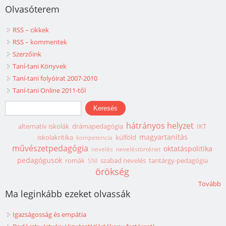
Olvasóterem
RSS – cikkek
RSS – kommentek
Szerzőink
Taní-tani Könyvek
Taní-tani folyóirat 2007-2010
Taní-tani Online 2011-től
Keresés űrlap
Keresés
hátrányos helyzet
alternatív iskolák
drámapedagógia
IKT
magyartanítás
iskolakritika
külföld
kompetencia
művészetpedagógia
oktatáspolitika
nevelés
neveléstörténet
pedagógusok
romák
szabad nevelés
tantárgy-pedagógia
SNI
örökség
Tovább
Ma leginkább ezeket olvassák
Igazságosság és empátia