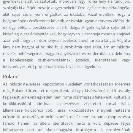
gyermekvállalást választották, mondván „egy roma lány ne tanuljon,
szolgálja ki a férjét, nevelje a gyermekeit.” Erre legélesebb példa Angéla,
akit saját szülei nem engedtek az iskolába. Azzal érveltek, hogy a
hagyományos értékrendet követik. Az iskolát ugyan a törvény előírja, de
ők úgy vélik, a pénzkeresés a férfi dolga, Angéla legfőbb célja tehát
kizárólag a családalapítás kell, hogy legyen. Édesanyja minden erejével
azon volt, hogy az intézményes neveléstől távol tartsa a lányát. Végül a
lány nem hagyta el az iskolát. E probléma igen ritka, ám az inkluzív
nevelés nehézségeire, a hagyománytisztelet és modernitás küzdelmére,
a kötelességek szubjektivitásának (családi, identitásbeli vagy
intézményesített) problematikájára hívja fel a figyelmet.
Roland
Az inkluzív neveléssel kapcsolatos küzdelem vonatkozásában érdemes
még Roland történetét megemlíteni, aki egy kislétszámú festő osztály
tagjaként, emellett egyetlen nem roma származású fiatalként, kulturális
konfliktusokból adódóan ellenérzéssel viseltetett társai iránt.
Ellenérzése kölcsönös volt. Társai kiközösítették, melynek hatására
erősödött az osztályon belüli konfliktus. Ez nem csupán a csoport és a
tanuló, hanem az eltérő identitások harca is volt. Képzése teljes
időtartama alatt az iskolaelhagyást fontolgatta. A problémának