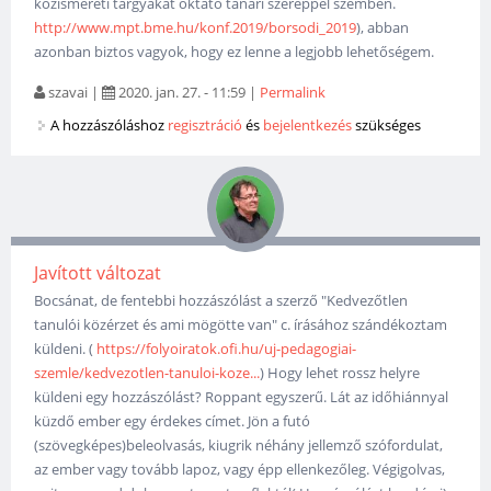
közismereti tárgyakat oktató tanári szereppel szemben.
http://www.mpt.bme.hu/konf.2019/borsodi_2019
), abban
azonban biztos vagyok, hogy ez lenne a legjobb lehetőségem.
szavai
|
2020. jan. 27. - 11:59
|
Permalink
A hozzászóláshoz
regisztráció
és
bejelentkezés
szükséges
Javított változat
Bocsánat, de fentebbi hozzászólást a szerző "Kedvezőtlen
tanulói közérzet és ami mögötte van" c. írásához szándékoztam
küldeni. (
https://folyoiratok.ofi.hu/uj-pedagogiai-
szemle/kedvezotlen-tanuloi-koze...
) Hogy lehet rossz helyre
küldeni egy hozzászólást? Roppant egyszerű. Lát az időhiánnyal
küzdő ember egy érdekes címet. Jön a futó
(szövegképes)beleolvasás, kiugrik néhány jellemző szófordulat,
az ember vagy tovább lapoz, vagy épp ellenkezőleg. Végigolvas,