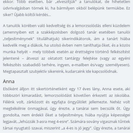
ekkor. Több esetben, bár „elveszítjük” a tanulókat, de hihetetlen
üdvrivalgásban törnek ki, ha bármilyen okból belépünk termükbe. Ez
siker? Újabb költői kérdés...
A tanulók körében való kedveltség és a lemorzsolódás elleni küzdelem
(amennyiben ezt a szakképzésben dolgozó tanár esetében tanulói
„teljesítménynek” titulálhatjuk) sikerindikátorok, ám a tanárt hiába
kedvelik meg a diákok, ha utolsó évben nem taníthatja őket, és a közös
munka helyét – mely többek esetén az érettségire történő felkészítést
jelentené – átveszi az oktatott tantárgy felejtése (vagy az egyéni
felkészítés szabadidő terhére, ingyen, e-mailben és/vagy személyesen).
Megtapasztalt szubjektív sikereink, kudarcaink ide kapcsolódnak.
Anna
Elsőként álljon itt sikertörténetként egy 17 éves lány, Anna esete, aki
többszöri kimaradást, lemorzsolódást követően érkezett az iskolába.
Félénk volt, zárkózott és egyfajta öngyűlölet jellemezte. Nehéz volt
megbékélnie önmagával, úgy érezte, a tanárai sem becsülik őt. Úgy
gondolta, nem érdekli őket a teljesítménye, hiába nyújtja képességei
legjavát, „lehúzzák 3-asra meg 4-esre”. Számára sovány vigasznak tűntek
társai nyugtató szavai, miszerint „a 4-es is jó jegy”. Úgy érezte, a tanárai