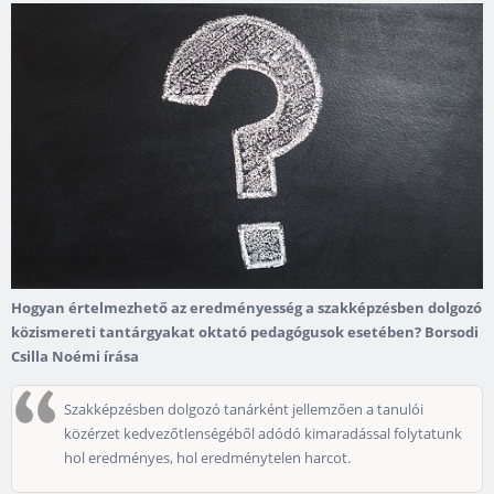
Hogyan értelmezhető az eredményesség a szakképzésben dolgozó
közismereti tantárgyakat oktató pedagógusok esetében? Borsodi
Csilla Noémi írása
Szakképzésben dolgozó tanárként jellemzően a tanulói
közérzet kedvezőtlenségéből adódó kimaradással folytatunk
hol eredményes, hol eredménytelen harcot.