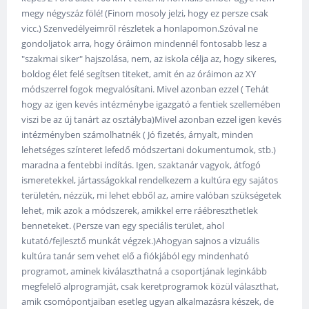
megy négyszáz fölé! (Finom mosoly jelzi, hogy ez persze csak
vicc.) Szenvedélyeimről részletek a honlapomon.Szóval ne
gondoljatok arra, hogy óráimon mindennél fontosabb lesz a
"szakmai siker" hajszolása, nem, az iskola célja az, hogy sikeres,
boldog élet felé segítsen titeket, amit én az óráimon az XY
módszerrel fogok megvalósítani. Mivel azonban ezzel ( Tehát
hogy az igen kevés intézménybe igazgató a fentiek szellemében
viszi be az új tanárt az osztályba)Mivel azonban ezzel igen kevés
intézményben számolhatnék ( Jó fizetés, árnyalt, minden
lehetséges színteret lefedő módszertani dokumentumok, stb.)
maradna a fentebbi indítás. Igen, szaktanár vagyok, átfogó
ismeretekkel, jártasságokkal rendelkezem a kultúra egy sajátos
területén, nézzük, mi lehet ebből az, amire valóban szükségetek
lehet, mik azok a módszerek, amikkel erre ráébreszthetlek
benneteket. (Persze van egy speciális terület, ahol
kutató/fejlesztő munkát végzek.)Ahogyan sajnos a vizuális
kultúra tanár sem vehet elő a fiókjából egy mindenható
programot, aminek kiválaszthatná a csoportjának leginkább
megfelelő alprogramját, csak keretprogramok közül választhat,
amik csomópontjaiban esetleg ugyan alkalmazásra készek, de