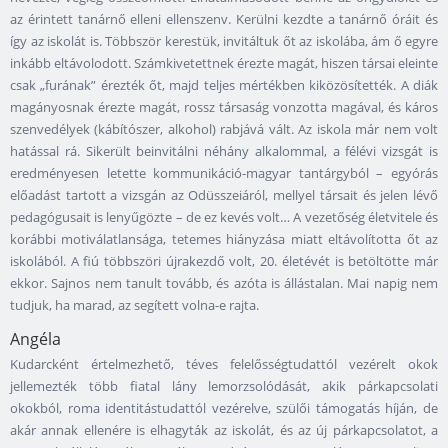
az érintett tanárnő elleni ellenszenv. Kerülni kezdte a tanárnő óráit és
így az iskolát is. Többször kerestük, invitáltuk őt az iskolába, ám ő egyre
inkább eltávolodott. Számkivetettnek érezte magát, hiszen társai eleinte
csak „furának” érezték őt, majd teljes mértékben kiközösítették. A diák
magányosnak érezte magát, rossz társaság vonzotta magával, és káros
szenvedélyek (kábítószer, alkohol) rabjává vált. Az iskola már nem volt
hatással rá. Sikerült beinvitálni néhány alkalommal, a félévi vizsgát is
eredményesen letette kommunikáció-magyar tantárgyból – egyórás
előadást tartott a vizsgán az Odüsszeiáról, mellyel társait és jelen lévő
pedagógusait is lenyűgözte – de ez kevés volt… A vezetőség életvitele és
korábbi motiválatlansága, tetemes hiányzása miatt eltávolította őt az
iskolából. A fiú többszöri újrakezdő volt, 20. életévét is betöltötte már
ekkor. Sajnos nem tanult tovább, és azóta is állástalan. Mai napig nem
tudjuk, ha marad, az segített volna-e rajta.
Angéla
Kudarcként értelmezhető, téves felelősségtudattól vezérelt okok
jellemezték több fiatal lány lemorzsolódását, akik párkapcsolati
okokból, roma identitástudattól vezérelve, szülői támogatás híján, de
akár annak ellenére is elhagyták az iskolát, és az új párkapcsolatot, a