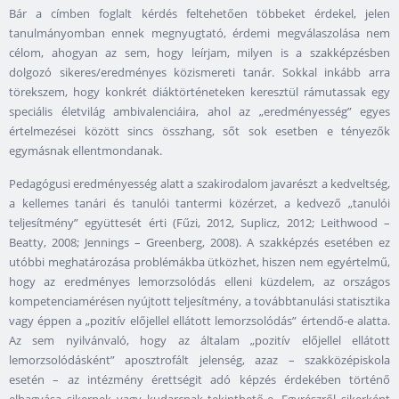
Bár a címben foglalt kérdés feltehetően többeket érdekel, jelen
tanulmányomban ennek megnyugtató, érdemi megválaszolása nem
célom, ahogyan az sem, hogy leírjam, milyen is a szakképzésben
dolgozó sikeres/eredményes közismereti tanár. Sokkal inkább arra
törekszem, hogy konkrét diáktörténeteken keresztül rámutassak egy
speciális életvilág ambivalenciáira, ahol az „eredményesség” egyes
értelmezései között sincs összhang, sőt sok esetben e tényezők
egymásnak ellentmondanak.
Pedagógusi eredményesség alatt a szakirodalom javarészt a kedveltség,
a kellemes tanári és tanulói tantermi közérzet, a kedvező „tanulói
teljesítmény” együttesét érti (Fűzi, 2012, Suplicz, 2012; Leithwood –
Beatty, 2008; Jennings – Greenberg, 2008). A szakképzés esetében ez
utóbbi meghatározása problémákba ütközhet, hiszen nem egyértelmű,
hogy az eredményes lemorzsolódás elleni küzdelem, az országos
kompetenciamérésen nyújtott teljesítmény, a továbbtanulási statisztika
vagy éppen a „pozitív előjellel ellátott lemorzsolódás” értendő-e alatta.
Az sem nyilvánvaló, hogy az általam „pozitív előjellel ellátott
lemorzsolódásként” aposztrofált jelenség, azaz – szakközépiskola
esetén – az intézmény érettségit adó képzés érdekében történő