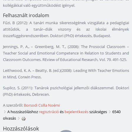
kollégákkal való együttműködést igényel.
Felhasznált irodalom
Fűzi, B (2012): A tanári munka sikerességének vizsgálata a pedagógiai
attitűdök, a tanár–diák viszony és az iskolai élmények
összefüggésrendszerében. Doktori (PhD) értekezés, Budapest.
Jennings, P. A., – Greenberg, M. T., (2008): The Prosocial Classroom –
Teacher Social and Emotional Competence in Relation to Students and
Classroom Outcomes. REview of Educational Research, Vol. 79. 491-525.
Leithwood, K. A. – Beatty, B. (ed.)(2008): Leading With Teacher Emotions
in Mind, Corwin Press.
Suplicz, S. (2011): Tanárok pszichológiai jellemzői diákszemmel. Doktori
(PhD) értekezés, Debrecen.
A szerzőről:
Borsodi Csilla Noémi
A hozzászóláshoz
regisztráció
és
bejelentkezés
szükséges
6540
olvasás
Hozzászólások