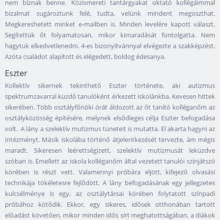
nem bíznak benne. Közismereti tantárgyakat oktató kollégáimmal
bizalmat sugároztunk felé, tudta, velünk mindent megoszthat.
Megkereshetett minket e-mailben is. Minden levelére kapott választ.
Segítettük őt folyamatosan, mikor kimaradását fontolgatta. Nem
hagytuk elkedvetlenedni. 4-es bizonyítvánnyal elvégezte a szakképzést.
Azóta családot alapított és elégedett, boldog édesanya.
Eszter
Kollektív sikernek tekinthető Eszter története, aki autizmus
spektrumzavarral küzdő tanulóként érkezett iskolánkba. Kevesen hittek
sikerében. Több osztályfőnöki órát áldozott az őt tanító kolléganőm az
osztályközösség építésére, melynek elsődleges célja Eszter befogadása
volt. A lány a szelektív mutizmus tüneteit is mutatta. El akarta hagyni az
intézményt. Másik iskolába történő átjelentkezését tervezte, ám mégis
maradt. Sikeresen leérettségizett, szelektív mutizmusát leküzdve
szóban is. Emellett az iskola kolléganőm által vezetett tanulói színjátszó
körében is részt vett. Valamennyi próbára eljött, kifejező olvasási
technikája tökéletesre fejlődött. A lány befogadásának egy jellegzetes
kulcsélménye is egy, az osztálytársai körében folytatott színpadi
próbához kötődik. Ekkor, egy sikeres, idősek otthonában tartott
előadást követően, mikor minden idős sírt meghatottságában, a diákok