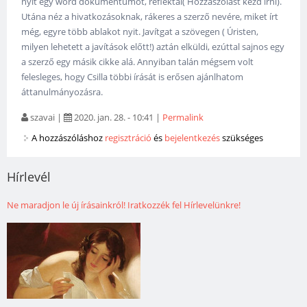
nyit egy word dokumentumot, reflektál( Hozzászólást kezd írni).
Utána néz a hivatkozásoknak, rákeres a szerző nevére, miket írt
még, egyre több ablakot nyit. Javítgat a szövegen ( Úristen,
milyen lehetett a javítások előtt!) aztán elküldi, ezúttal sajnos egy
a szerző egy másik cikke alá. Annyiban talán mégsem volt
felesleges, hogy Csilla többi írását is erősen ajánlhatom
áttanulmányozásra.
szavai
|
2020. jan. 28. - 10:41
|
Permalink
A hozzászóláshoz
regisztráció
és
bejelentkezés
szükséges
Hírlevél
Ne maradjon le új írásainkról! Iratkozzék fel Hírlevelünkre!