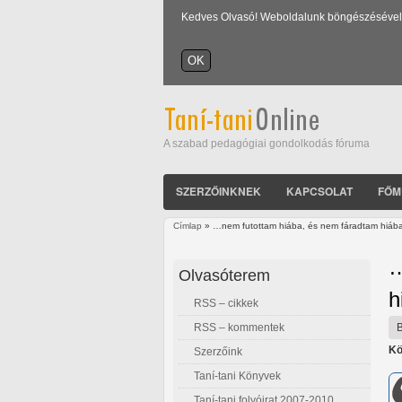
Kedves Olvasó! Weboldalunk böngészésével Ön
A szabad pedagógiai gondolkodás fóruma
SZERZŐINKNEK
KAPCSOLAT
FŐM
Címlap
» …nem futottam hiába, és nem fáradtam hiába…
Jelenlegi hely
…
Olvasóterem
h
RSS – cikkek
RSS – kommentek
Kö
Szerzőink
Taní-tani Könyvek
Taní-tani folyóirat 2007-2010