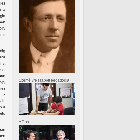
lés
a a
gia
ban
hogy
mit
dig
aka
ényt
ést
ban
Személyre szabott pedagógia
ogy
jes
ész
it,
an a
ető
A Don
ban
ben