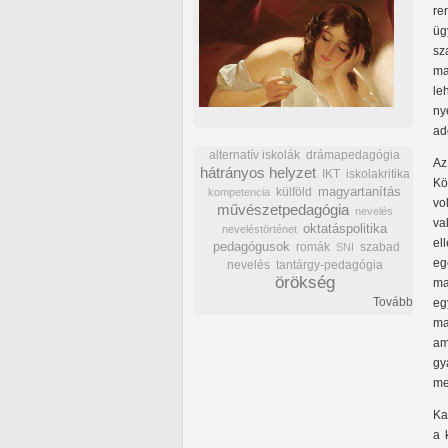
re
üg
sz
ma
le
ny
ad
alternatív iskolák
drámapedagógia
Az
hátrányos helyzet
IKT
iskolakritika
Kö
külföld
magyartanítás
kompetencia
vo
művészetpedagógia
nevelés
va
oktatáspolitika
neveléstörténet
el
pedagógusok
romák
szabad
SNI
eg
nevelés
tantárgy-pedagógia
örökség
ma
Tovább
eg
ma
am
gy
me
Ka
a 