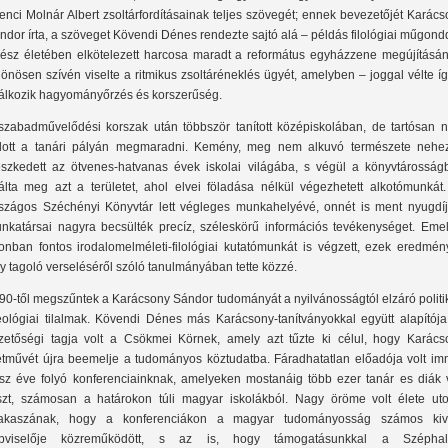
enci Molnár Albert zsoltárfordításainak teljes szövegét; ennek bevezetőjét Karác
ndor írta, a szöveget Kövendi Dénes rendezte sajtó alá – példás filológiai műgond
ész életében elkötelezett harcosa maradt a református egyházzene megújításán
lönösen szívén viselte a ritmikus zsoltáréneklés ügyét, amelyben – joggal vélte í
lálkozik hagyományőrzés és korszerűség.
szabadművelődési korszak után többször tanított középiskolában, de tartósan 
dott a tanári pályán megmaradni. Kemény, meg nem alkuvó természete nehe
leszkedett az ötvenes-hatvanas évek iskolai világába, s végül a könyvtárosság
lálta meg azt a területet, ahol elvei föladása nélkül végezhetett alkotómunkát.
szágos Széchényi Könyvtár lett végleges munkahelyévé, onnét is ment nyugdíj
nkatársai nagyra becsülték precíz, széleskörű információs tevékenységet. Emell
onban fontos irodalomelméleti-filológiai kutatómunkát is végzett, ezek eredmény
y tagoló verseléséről szóló tanulmányában tette közzé.
90-től megszűntek a Karácsony Sándor tudományát a nyilvánosságtól elzáró politi
eológiai tilalmak. Kövendi Dénes más Karácsony-tanítványokkal együtt alapítója
zetőségi tagja volt a Csökmei Körnek, amely azt tűzte ki célul, hogy Karács
etművét újra beemelje a tudományos köztudatba. Fáradhatatlan előadója volt im
sz éve folyó konferenciainknak, amelyeken mostanáig több ezer tanár es diák v
szt, számosan a határokon túli magyar iskolákból. Nagy öröme volt élete uto
akaszának, hogy a konferenciákon a magyar tudományosság számos kiv
pviselője közreműködött, s az is, hogy támogatásunkkal a Szépha