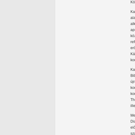
Kö
Ka
al
al
ap
kö
re
er
Ká
ko
Ka
Bi
új
ko
ko
Th
il
Me
Di
el
sz