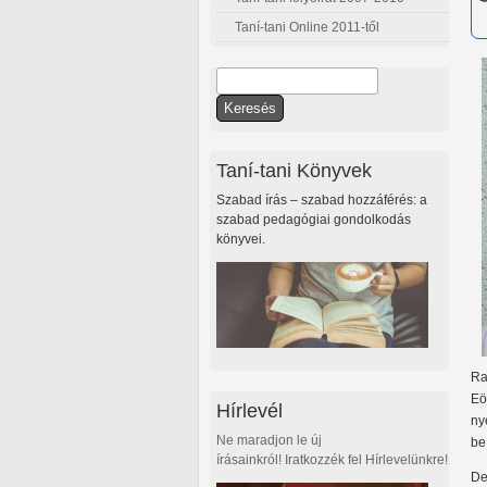
Taní-tani Online 2011-től
Keresés
Keresés űrlap
Taní-tani Könyvek
Szabad írás – szabad hozzáférés: a
szabad pedagógiai gondolkodás
könyvei.
Ra
Eö
Hírlevél
ny
Ne maradjon le új
be
írásainkról! Iratkozzék fel Hírlevelünkre!
De