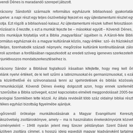
vendi Dénes is maradandó szerepet játszott.
rácsony Sándortól származik református egyházunk bibliaolvasó gyakorlatá
apelve: a napi részt egy teljes ószövetségi fejezet es egy újtestamentumi részlet eg
kotja. Ezt rögzíti a bibliaolvasó kalauz. Az újtestamentumi részek lutheri felosztáson 
rózásat is ő kezdte, s ezt a munkát fejezte be – másokkal együtt – Kövendi Dénes,
zös munkájuk folytatója volt a Biblia „magyarítása” ügyében is. A Károli-fele Bibl
formátus egyháznak és a magyar kultúrának közös, nagy értéke: szó- és fráziskész
őteljes, tizenhatodik századi népnyelv, megőrzése kultúránk kontinuitásának zál
roli azonban a fordításában ragaszkodott az eredeti szöveg igeneves szerkezetei
njunktivuszos mondatszerkesztéseihez is.
rácsony Sándor a Bibliával foglalkozó írásaiban kifejtette, hogy meg kell őri
bliánk nyelvi értékeit, de ki kell szűrni a latinizmusokat és germanizmusokat, s ezá
ra közérthetővé és színvonalassá tenni az igehirdetések és bibliás közössé
mmunikációját. Kövendi Dénes évekig dolgozott azon, hogy ennek szellemé
rszerűsítse a Biblia szövegeit, ezzel kapcsolatos elméleti meggondolásait 2005-b
eologiai Szemlében tette közzé. Az általa revideált több száz oldalnyi bibliai rész
letékes egyházi bizottság figyelmébe ajánljuk.
gőrzendő öröksége munkálkodásának a Magyar Evangéliumi Kereszt
ákszövetség zsoltároskönyve, amely – ma is használatos énekeskönyvünk közvet
őzményeként – 1948 nyarán jelent meg tízezer példányban Szent Dávid kir
ázötven zsoltára címmel, s hosszú ideig egyedüli magyar kiadványként tartalma