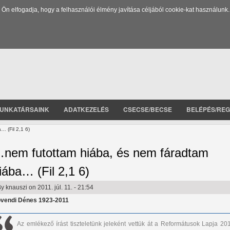
 elfogadja, hogy a felhasználói élmény javítása céljából cookie-kat használunk.
UNKATÁRSAINK
ADATKEZELÉS
CSECSE/BECSE
BELÉPÉS/REG
 (Fil 2,1 6)
nem futottam hiába, és nem fáradtam
iába… (Fil 2,1 6)
By
knauszi
on 2011. júl. 11. - 21:54
vendi Dénes 1923-2011
Az emlékező írást tiszteletünk jeleként vettük át a Reformátusok Lapja 201