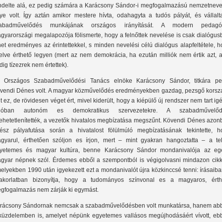
ndelte alá, ez pedig számára a Karácsony Sándor-i megfogalmazású nemzetneve
ye volt. Így aztán amikor mestere hívta, odahagyta a tudós pályát, és vállalt
abadművelődés munkájának országos irányítását. A modern pedagó
gyarországi megalapozója fölismerte, hogy a felnőttek nevelése is csak dialógus
het eredményes az érintettekkel, s minden nevelési célú dialógus alapfeltétele, 
elve érthető legyen (mert az nem demokrácia, ha ezután milliók nem értik azt, a
dig tízezrek nem értettek).
 Országos Szabadművelődési Tanács elnöke Karácsony Sándor, titkára pe
vendi Dénes volt. A magyar közművelődés eredményekben gazdag, pezsgő korsz
lt ez, de rövidesen véget ért, mivel kiderült, hogy a kiépülő új rendszer nem tart ig
lóban autonóm es demokratikus szervezetekre. A szabadművelőd
lehetetlenítették, a vezetők hivatalos megbízatása megszűnt. Kövendi Dénes azon
ész pályafutása során a hivatalost fölülmúló megbízatásának tekintette, h
gyarul, érthetően szóljon es írjon, mert – mint gyakran hangoztatta – a tel
yetemes és magyar kultúra, benne Karácsony Sándor mondanivalója az eg
gyar népnek szól. Érdemes ebből a szempontból is végigolvasni mindazon cikke
elyekben 1990 után igyekezett ezt a mondanivalót újra közkinccsé tenni: írásaib
akorlatban bizonyítja, hogy a tudományos színvonal es a magyaros, érth
gfogalmazás nem zárják ki egymást.
rácsony Sándornak nemcsak a szabadművelődésben volt munkatársa, hanem ab
küzdelemben is, amelyet népünk egyetemes vallásos megújhodásáért vívott, eb