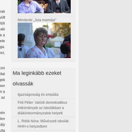
nak
yütt
Mindenki „Jula mamája”
túli
 aki
ia a
lete
oga.
hez,
zni
Ma leginkább ezeket
ltal
gek
olvassák
ben
en a
Igazságosság és empátia
t az
Fóti Péter: Valódi demokratikus
intézmények az iskolákban a
yén
diákönkormányzatok helyett
len
L. Ritók Nóra: Művészeti iskolák
ály
HHH-s helyzetben
zta