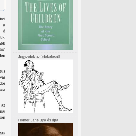
hol
e a
s ő
tük,
ább
dis”
téri
Jegyzetek az értékelésről
zus
yar
dor
ára
 az
pai
sson
Homer Lane újra és újra
nak