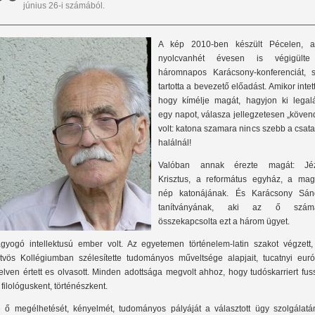
június 26-i számából.
A kép 2010-ben készült Pécelen, a
nyolcvanhét évesen is végigült
háromnapos Karácsony-konferenciát, 
tartotta a bevezető előadást. Amikor intet
hogy kímélje magát, hagyjon ki legal
egy napot, válasza jellegzetesen „köven
volt: katona szamara nincs szebb a csata
halálnál!
Valóban annak érezte magát: Jé
Krisztus, a református egyház, a mag
nép katonájának. És Karácsony Sán
tanítványának, aki az ő szám
összekapcsolta ezt a három ügyet.
gyogó intellektusú ember volt. Az egyetemen történelem-latin szakot végzett,
tvös Kollégiumban szélesítette tudományos műveltsége alapjait, tucatnyi euró
elven értett es olvasott. Minden adottsága megvolt ahhoz, hogy tudóskarriert fu
 filológuskent, történészkent.
 ő megélhetését, kényelmét, tudományos pályáját a választott ügy szolgálatá