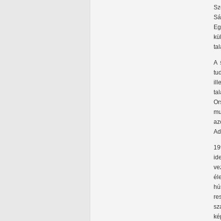
Sz
Sá
Eg
kü
ta
A 
tu
il
ta
Or
mu
az
Ad
19
id
ve
él
hú
re
sz
ké