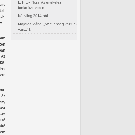
L. Ritók Nóra: Az értékelés
sony
funkcióvesztése
dal.
Két világ 2014-ből
ak,
gy –
Majoros Mária: „Az ellenség köztünk
van...” I.
nem
zen
ban
 Az
ba;
ett
eit
kai-
 és
ony
már
ett
lsó
áló
lom