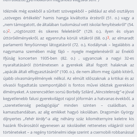
Idéznék még ezekből a sűrített szövegekből – például az első osztályos
„szöveges értékelés” hamis hangja kiváltotta érzésről (51. o.) vagy a
„nem támogatott, de általában tudomásul vett iskolai fenyítésekről” (54.
2
o.)
, „rögtönzött és sikeres feleletéről” (129. o.), ilyen és olyan
3
úttörőélményekről, az egyenruha körüli vitákról (68. o.)
, az elmaradt
parlamenti fenyőünnepi látogatásról (72. o.), Kodálynak – legalábbis a
nagymama szemében máig fájó – nyegle megjelenéséről az Éneklő
Ifjúság koncerten 1935-ben (82. o.) , ugyancsak a nagyi 32-es
nyaraltatásáról (történetesen a gyerekek által fogott halaknak az
„apácák általi elfogyasztásáról” (100. o.), de nem állom meg újabb kitérő,
újabb olvasmányélmények nélkül. Az elmúlt időszaknak a kritikai és az
olvasói fogadtatás szempontjából is fontos művei idéztek gyerekkori
élményeket. A szerencsétlen sorsú Borbély Szilárd „
Nincstelenség”
-e jóval
kegyetlenebb falusi gyerekvilágot rajzol jóformán a hatvanas évekből, a
„szeretetlenség pedagógiája” minden szinten – családban, a
kamaszbandában, az alig emléket hagyó iskolában. Dragomán György
díjnyertes
„Fehér király”
-a alig néhány száz kilométernyire keletre kis
hazánk fővárosától egyenesen az iskolásélet rettenetes világáról sorol
történeteket – a regény történelmi ideje szerint a csernobili robbanással