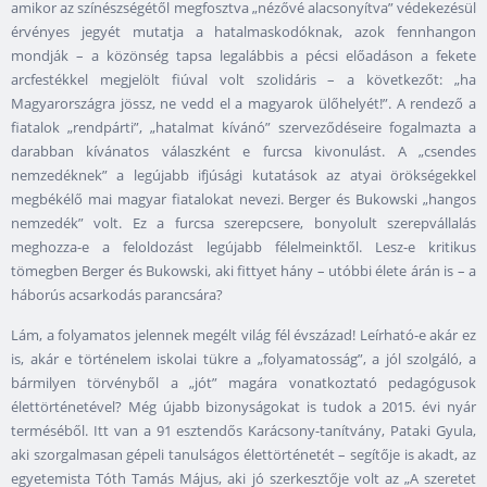
amikor az színészségétől megfosztva „nézővé alacsonyítva” védekezésül
érvényes jegyét mutatja a hatalmaskodóknak, azok fennhangon
mondják – a közönség tapsa legalábbis a pécsi előadáson a fekete
arcfestékkel megjelölt fiúval volt szolidáris – a következőt: „ha
Magyarországra jössz, ne vedd el a magyarok ülőhelyét!”. A rendező a
fiatalok „rendpárti”, „hatalmat kívánó” szerveződéseire fogalmazta a
darabban kívánatos válaszként e furcsa kivonulást. A „csendes
nemzedéknek” a legújabb ifjúsági kutatások az atyai örökségekkel
megbékélő mai magyar fiatalokat nevezi. Berger és Bukowski „hangos
nemzedék” volt. Ez a furcsa szerepcsere, bonyolult szerepvállalás
meghozza-e a feloldozást legújabb félelmeinktől. Lesz-e kritikus
tömegben Berger és Bukowski, aki fittyet hány – utóbbi élete árán is – a
háborús acsarkodás parancsára?
Lám, a folyamatos jelennek megélt világ fél évszázad! Leírható-e akár ez
is, akár e történelem iskolai tükre a „folyamatosság”, a jól szolgáló, a
bármilyen törvényből a „jót” magára vonatkoztató pedagógusok
élettörténetével? Még újabb bizonyságokat is tudok a 2015. évi nyár
terméséből. Itt van a 91 esztendős Karácsony-tanítvány, Pataki Gyula,
aki szorgalmasan gépeli tanulságos élettörténetét – segítője is akadt, az
egyetemista Tóth Tamás Május, aki jó szerkesztője volt az „A szeretet