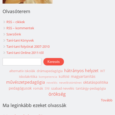
Olvasóterem
RSS – cikkek
RSS – kommentek
Szerzőink
Taní-tani Könyvek
Taní-tani folyóirat 2007-2010
Taní-tani Online 2011-től
Keresés űrlap
Keresés
hátrányos helyzet
alternatív iskolák
drámapedagógia
IKT
magyartanítás
iskolakritika
külföld
kompetencia
művészetpedagógia
oktatáspolitika
nevelés
neveléstörténet
pedagógusok
romák
szabad nevelés
tantárgy-pedagógia
SNI
örökség
Tovább
Ma leginkább ezeket olvassák