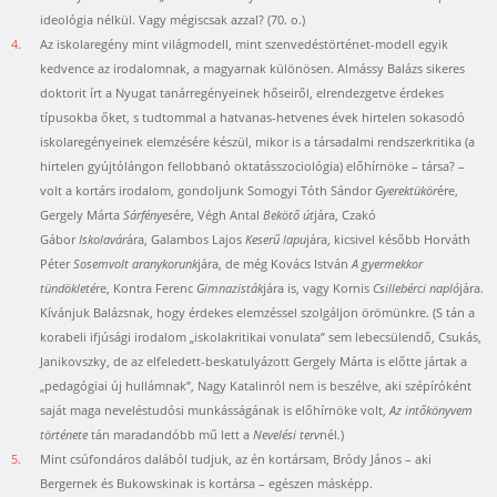
ideológia nélkül. Vagy mégiscsak azzal? (70. o.)
4.
Az iskolaregény mint világmodell, mint szenvedéstörténet-modell egyik
kedvence az irodalomnak, a magyarnak különösen. Almássy Balázs sikeres
doktorit írt a Nyugat tanárregényeinek hőseiről, elrendezgetve érdekes
típusokba őket, s tudtommal a hatvanas-hetvenes évek hirtelen sokasodó
iskolaregényeinek elemzésére készül, mikor is a társadalmi rendszerkritika (a
hirtelen gyújtólángon fellobbanó oktatásszociológia) előhírnöke – társa? –
volt a kortárs irodalom, gondoljunk Somogyi Tóth Sándor
Gyerektükör
ére,
Gergely Márta
Sárfényes
ére, Végh Antal
Bekötő út
jára, Czakó
Gábor
Iskolavár
ára, Galambos Lajos
Keserű lapu
jára, kicsivel később Horváth
Péter
Sosemvolt aranykorunk
jára, de még Kovács István
A gyermekkor
tündökleté
re, Kontra Ferenc
Gimnazisták
jára is, vagy Kornis
Csillebérci napló
jára.
Kívánjuk Balázsnak, hogy érdekes elemzéssel szolgáljon örömünkre. (S tán a
korabeli ifjúsági irodalom „iskolakritikai vonulata” sem lebecsülendő, Csukás,
Janikovszky, de az elfeledett-beskatulyázott Gergely Márta is előtte jártak a
„pedagógiai új hullámnak”, Nagy Katalinról nem is beszélve, aki szépíróként
saját maga neveléstudósi munkásságának is előhírnöke volt,
Az intőkönyvem
története
tán maradandóbb mű lett a
Nevelési terv
nél
.
)
5.
Mint csúfondáros dalából tudjuk, az én kortársam, Bródy János – aki
Bergernek és Bukowskinak is kortársa – egészen másképp.