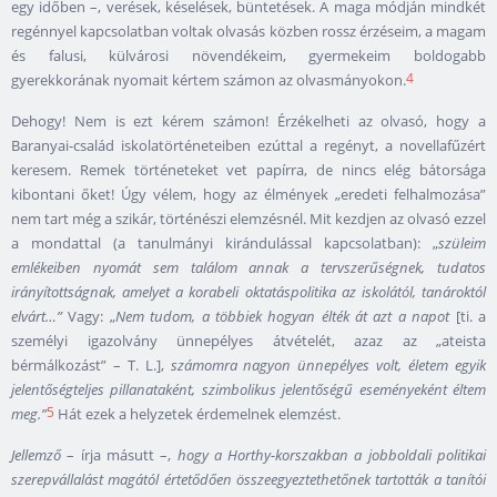
egy időben –, verések, késelések, büntetések. A maga módján mindkét
regénnyel kapcsolatban voltak olvasás közben rossz érzéseim, a magam
és falusi, külvárosi növendékeim, gyermekeim boldogabb
4
gyerekkorának nyomait kértem számon az olvasmányokon.
Dehogy! Nem is ezt kérem számon! Érzékelheti az olvasó, hogy a
Baranyai-család iskolatörténeteiben ezúttal a regényt, a novellafűzért
keresem. Remek történeteket vet papírra, de nincs elég bátorsága
kibontani őket! Úgy vélem, hogy az élmények „eredeti felhalmozása”
nem tart még a szikár, történészi elemzésnél. Mit kezdjen az olvasó ezzel
a mondattal (a tanulmányi kirándulással kapcsolatban): „
szüleim
emlékeiben nyomát sem találom annak a tervszerűségnek, tudatos
irányítottságnak, amelyet a korabeli oktatáspolitika az iskolától, tanároktól
elvárt…”
Vagy: „
Nem tudom, a többiek hogyan élték át azt a napot
[ti. a
személyi igazolvány ünnepélyes átvételét, azaz az „ateista
bérmálkozást” – T. L.],
számomra nagyon ünnepélyes volt, életem egyik
jelentőségteljes pillanataként, szimbolikus jelentőségű eseményeként éltem
5
meg.”
Hát ezek a helyzetek érdemelnek elemzést.
Jellemző
– írja másutt –,
hogy a Horthy-korszakban a jobboldali politikai
szerepvállalást magától értetődően összeegyeztethetőnek tartották a tanítói