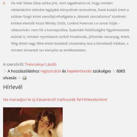
6.
Ha már Sáska Géza szóba jött, nem tagadhatom el, hogy minden
reklamációm ellenére legújabb könyvének recenzense, fiatal kutató (nem a
szóban forgó kötet szerzője) elhallgatta a „létezett szocializmus” történeti-
kritikai elemzői közül Mihály Ottót, Loránd Ferencet s e sorok íróját –
válaszolván: nem fér a koncepcióba. Szakmám felelősségére figyelmeztetek
ezúttal is, minden nyomtatott sorból hivatkozás, jóformán tananyag, értett,
félig-értett vagy félre-értett kötelező olvasmány lesz a következő írásban, s
minden kimaradt sor elenyész az emlékezetben.
A szerzőről:
Trencsényi László
A hozzászóláshoz
regisztráció
és
bejelentkezés
szükséges
6065
olvasás
Hírlevél
Ne maradjon le új írásainkról! Iratkozzék fel Hírlevelünkre!