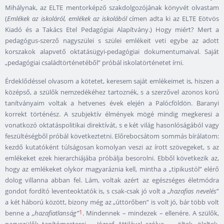
Mihálynak, az ELTE mentorképző szakdolgozójának könyvét olvastam
(
Emlékek az iskoláról, emlékek az iskolából
címen adta ki az ELTE Eötvös
Kiadó és a Takács Etel Pedagógiai Alapítvány.) Hogy miért? Mert a
pedagógus-szerző nagyszülei s szülei emlékeit veti egybe az adott
korszakok alapvető oktatásügyi-pedagógiai dokumentumaival. Saját
„pedagógiai családtörténetéből” próbál iskolatörténetet írni.
Érdeklődéssel olvasom a kötetet, keresem saját emlékeimet is, hiszen a
középső, a szülők nemzedékéhez tartoznék, s a szerzővel azonos korú
tanítványaim voltak a hetvenes évek elején a Palócföldön. Baranyi
korrekt történész. A szubjektív élmények mögé mindig megkeresi a
vonatkozó oktatáspolitikai direktívát, s e két világ hasonlóságából vagy
feszültéségből próbál következtetni. Előrebocsátom sommás bírálatom:
kezdő kutatóként túlságosan komolyan veszi az írott szövegeket, s az
emlékeket ezek hierarchiájába próbálja besorolni. Ebből következik az,
hogy az emlékeket olykor magyaráznia kell, mintha a „tipikustól” elérő
dolog villanna abban fel. Lám, voltak azért az egészséges életmódra
gondot fordító leventeoktatók is, s csak-csak jó volt a „
hazafias nevelés
”
a két háború között, bizony még az „úttörőben” is volt jó, bár több volt
1
benne a
„hazafiatlanság”
. Mindennek – mindezek – ellenére. A szülők,