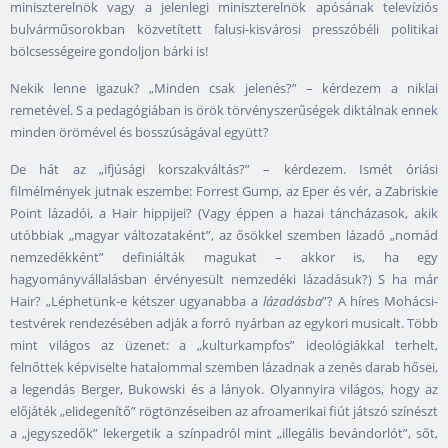
miniszterelnök vagy a jelenlegi miniszterelnök apósának televíziós
bulvárműsorokban közvetített falusi-kisvárosi presszóbéli politikai
bölcsességeire gondoljon bárki is!
Nekik lenne igazuk? „Minden csak jelenés?” – kérdezem a niklai
remetével. S a pedagógiában is örök törvényszerűségek diktálnak ennek
minden örömével és bosszúságával együtt?
De hát az „ifjúsági korszakváltás?” – kérdezem. Ismét óriási
filmélmények jutnak eszembe: Forrest Gump, az Eper és vér, a Zabriskie
Point lázadói, a Hair hippijei? (Vagy éppen a hazai táncházasok, akik
utóbbiak „magyar változataként”, az ősökkel szemben lázadó „nomád
nemzedékként” definiálták magukat – akkor is, ha egy
hagyományvállalásban érvényesült nemzedéki lázadásuk?) S ha már
Hair? „Léphetünk-e kétszer ugyanabba a
lázadásba
”? A híres Mohácsi-
testvérek rendezésében adják a forró nyárban az egykori musicalt. Több
mint világos az üzenet: a „kulturkampfos” ideológiákkal terhelt,
felnőttek képviselte hatalommal szemben lázadnak a zenés darab hősei,
a legendás Berger, Bukowski és a lányok. Olyannyira világos, hogy az
előjáték „elidegenítő” rögtönzéseiben az afroamerikai fiút játszó színészt
a „jegyszedők” lekergetik a színpadról mint „illegális bevándorlót”, sőt,