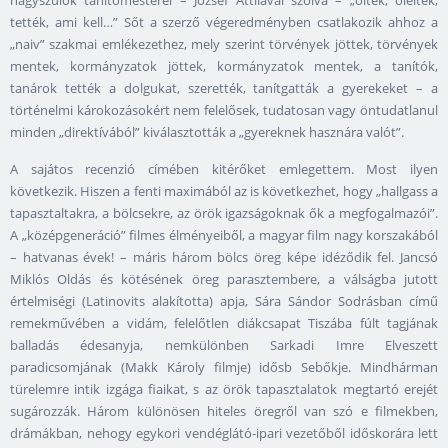
nagyszülők tanítómesterei – József Attilával szólva – „öltek, öleltek,
tették, ami kell…” Sőt a szerző végeredményben csatlakozik ahhoz a
„naiv” szakmai emlékezethez, mely szerint törvények jöttek, törvények
mentek, kormányzatok jöttek, kormányzatok mentek, a tanítók,
tanárok tették a dolgukat, szerették, tanítgatták a gyerekeket – a
történelmi károkozásokért nem felelősek, tudatosan vagy öntudatlanul
minden „direktívából” kiválasztották a „gyereknek hasznára valót”.
A sajátos recenzió címében kitérőket emlegettem. Most ilyen
következik. Hiszen a fenti maximából az is következhet, hogy „hallgass a
tapasztaltakra, a bölcsekre, az örök igazságoknak ők a megfogalmazói”.
A „középgeneráció” filmes élményeiből, a magyar film nagy korszakából
– hatvanas évek! – máris három bölcs öreg képe idéződik fel. Jancsó
Miklós Oldás és kötésének öreg parasztembere, a válságba jutott
értelmiségi (Latinovits alakította) apja, Sára Sándor Sodrásban című
remekművében a vidám, felelőtlen diákcsapat Tiszába fúlt tagjának
balladás édesanyja, nemkülönben Sarkadi Imre Elveszett
paradicsomjának (Makk Károly filmje) idősb Sebőkje. Mindhárman
türelemre intik izgága fiaikat, s az örök tapasztalatok megtartó erejét
sugározzák. Három különösen hiteles öregről van szó e filmekben,
drámákban, nehogy egykori vendéglátó-ipari vezetőből időskorára lett