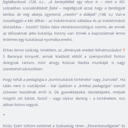
foglalkozással. (126. o.)
…
„A tanárjelöltek egy része is – mint a XXI.
században szocializálódott fiatal
– megelégszik azzal, hogy a tantárgyát
tanítsa, de meg akarja, úgymond, „nevelni” a diákjait” (148. o.).
Van-e
összefüggés e két állítás – az indoktrináció vállalása és az indoktrináció
elutasítása – között? Sáska Géza oktatásszociológus szerint, aki ennek
az időszaknak jeles kutatója, bizony van. Ennek a kapcsolatnak lenne
érdemes egy kutatással nyomába eredni.
6
Ehhez lenne szükség, ismétlem, az „élmények eredeti felhalmozására”.
S Baranyai könyvét, annak kiadását ebből a szempontból fontos
dolognak tartom, mint ahogy Kolosai Nedda munkáját is nagy
szeretettel üdvözöltem.
Hogy tehát a pedagógia a „kontinuitások története” vagy „harcoké”. Ha
talán nem is osztályoké – bár újabban a „kritikai pedagógia” szerzői
szívesen beszélnek erről is. De gyerekképeké, iskolaképeké, melyek
mögött ott lüktet, füstöl – vagy olykor dereng – a történelem, nos
abban biztos vagyok.
*
Kóda. Ezért töltöm estéimet a Szabadság téren. „Elevenbeszélgetek” és