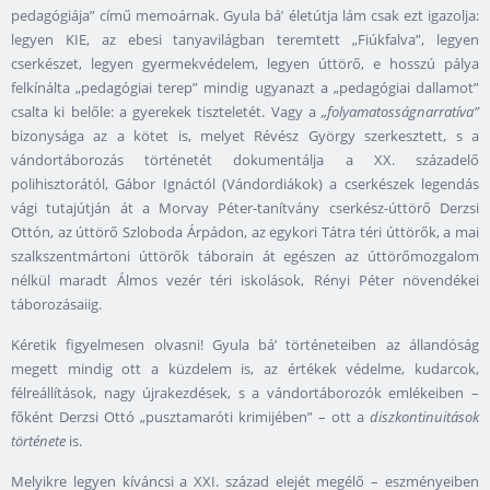
pedagógiája” című memoárnak. Gyula bá’ életútja lám csak ezt igazolja:
legyen KIE, az ebesi tanyavilágban teremtett „Fiúkfalva”, legyen
cserkészet, legyen gyermekvédelem, legyen úttörő, e hosszú pálya
felkínálta „pedagógiai terep” mindig ugyanazt a „pedagógiai dallamot”
csalta ki belőle: a gyerekek tiszteletét. Vagy a
„folyamatosságnarratíva”
bizonysága az a kötet is, melyet Révész György szerkesztett, s a
vándortáborozás történetét dokumentálja a XX. századelő
polihisztorától, Gábor Ignáctól (Vándordiákok) a cserkészek legendás
vági tutajútján át a Morvay Péter-tanítvány cserkész-úttörő Derzsi
Ottón, az úttörő Szloboda Árpádon, az egykori Tátra téri úttörők, a mai
szalkszentmártoni úttörők táborain át egészen az úttörőmozgalom
nélkül maradt Álmos vezér téri iskolások, Rényi Péter növendékei
táborozásaiig.
Kéretik figyelmesen olvasni! Gyula bá’ történeteiben az állandóság
megett mindig ott a küzdelem is, az értékek védelme, kudarcok,
félreállítások, nagy újrakezdések, s a vándortáborozók emlékeiben –
főként Derzsi Ottó „pusztamaróti krimijében” – ott a
diszkontinuitások
története
is.
Melyikre legyen kíváncsi a XXI. század elejét megélő – eszményeiben