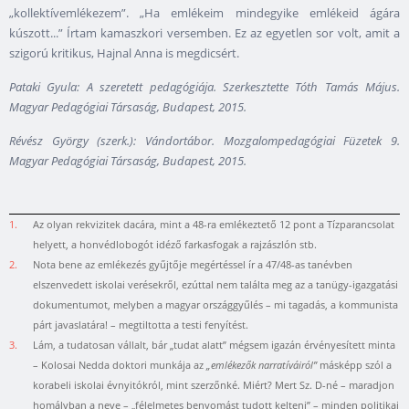
„kollektívemlékezem”. „Ha emlékeim mindegyike emlékeid ágára
kúszott...” Írtam kamaszkori versemben. Ez az egyetlen sor volt, amit a
szigorú kritikus, Hajnal Anna is megdicsért.
Pataki Gyula: A szeretett pedagógiája. Szerkesztette Tóth Tamás Május.
Magyar Pedagógiai Társaság, Budapest, 2015.
Révész György (szerk.): Vándortábor. Mozgalompedagógiai Füzetek 9.
Magyar Pedagógiai Társaság, Budapest, 2015.
1.
Az olyan rekvizitek dacára, mint a 48-ra emlékeztető 12 pont a Tízparancsolat
helyett, a honvédlobogót idéző farkasfogak a rajzászlón stb.
2.
Nota bene az emlékezés gyűjtője megértéssel ír a 47/48-as tanévben
elszenvedett iskolai verésekről, ezúttal nem találta meg az a tanügy-igazgatási
dokumentumot, melyben a magyar országgyűlés – mi tagadás, a kommunista
párt javaslatára! – megtiltotta a testi fenyítést.
3.
Lám, a tudatosan vállalt, bár „tudat alatt” mégsem igazán érvényesített minta
– Kolosai Nedda doktori munkája az
„emlékezők narratíváiról”
másképp szól a
korabeli iskolai évnyitókról, mint szerzőnké. Miért? Mert Sz. D-né – maradjon
homályban a neve – „félelmetes benyomást tudott kelteni” – minden politikai