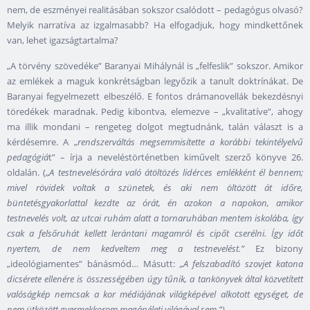
nem, de eszményei realitásában sokszor csalódott – pedagógus olvasó?
Melyik narratíva az izgalmasabb? Ha elfogadjuk, hogy mindkettőnek
van, lehet igazságtartalma?
„A törvény szövedéke” Baranyai Mihálynál is „felfeslik” sokszor. Amikor
az emlékek a maguk konkrétságban legyőzik a tanult doktrínákat. De
Baranyai fegyelmezett elbeszélő. E fontos drámanovellák bekezdésnyi
töredékek maradnak. Pedig kibontva, elemezve – „kvalitatíve”, ahogy
ma illik mondani – rengeteg dolgot megtudnánk, talán választ is a
kérdésemre. A „
rendszerváltás megsemmisítette a korábbi tekintélyelvű
pedagógiá
t” – írja a neveléstörténetben kiművelt szerző könyve 26.
oldalán. („
A testnevelésórára való átöltözés lidérces emlékként él bennem;
mivel rövidek voltak a szünetek, és aki nem öltözött át időre,
büntetésgyakorlattal kezdte az órát, én azokon a napokon, amikor
testnevelés volt, az utcai ruhám alatt a tornaruhában mentem iskolába, így
csak a felsőruhát kellett lerántani magamról és cipőt cserélni. Így időt
nyertem, de nem kedveltem meg a testnevelést.”
Ez bizony
„ideológiamentes” bánásmód… Másutt:
„A felszabadító szovjet katona
dicsérete ellenére is összességében úgy tűnik, a tankönyvek által közvetített
valóságkép nemcsak a kor médiájának világképével alkotott egységet, de
nem ütközött gyermekkorom magánéleti világával sem.”)