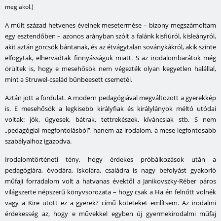
meglakol.)
A múlt század hetvenes éveinek mesetermése – bizony megszámoltam
egy esztendőben – azonos arányban szólt a falánk kisfiúról, kisleányról,
akit aztán görcsök bántanak, és az étvágytalan soványkákról, akik szinte
elfogytak, elhervadtak finnyásságuk miatt. S az irodalombarátok még
örültek is, hogy e mesehősök nem végezték olyan kegyetlen halállal,
mint a Struwel-család bűnbeesett csemetéi.
Aztán jött a fordulat. A modern pedagógiával megváltozott a gyerekkép
is. E mesehősök a legkisebb királyfiak és királylányok méltó utódai
voltak: jók, ügyesek, bátrak, tettrekészek, kíváncsiak stb. S nem
„pedagógiai megfontolásból”, hanem az irodalom, a mese legfontosabb
szabályaihoz igazodva.
Irodalomtörténeti tény, hogy érdekes próbálkozások után a
pedagógiára, óvodára, iskolára, családra is nagy befolyást gyakorló
műfaji forradalom volt a hatvanas évektől a Janikovszky-Réber páros
világszerte népszerű könyvsorozata – hogy csak a
Ha én felnőtt volnék
vagy a
Kire ütött ez a gyerek?
című köteteket említsem. Az irodalmi
érdekesség az, hogy e művekkel egyben új gyermekirodalmi műfaj