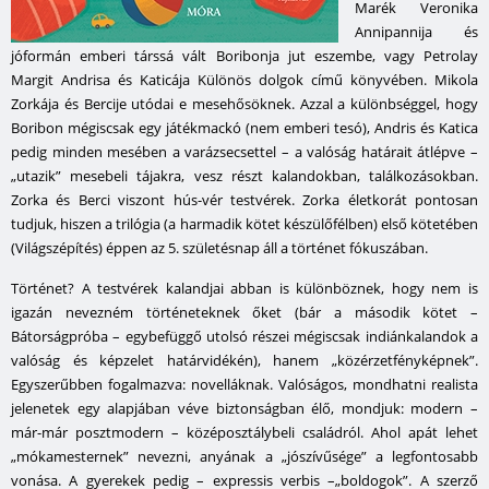
Marék Veronika
Annipannija és
jóformán emberi társsá vált Boribonja jut eszembe, vagy Petrolay
Margit Andrisa és Katicája
Különös dolgok
című könyvében. Mikola
Zorkája és Bercije utódai e mesehősöknek. Azzal a különbséggel, hogy
Boribon mégiscsak egy játékmackó (nem emberi tesó), Andris és Katica
pedig minden mesében a varázsecsettel – a valóság határait átlépve –
„utazik” mesebeli tájakra, vesz részt kalandokban, találkozásokban.
Zorka és Berci viszont hús-vér testvérek. Zorka életkorát pontosan
tudjuk, hiszen a trilógia (a harmadik kötet készülőfélben) első kötetében
(
Világszépítés
) éppen az 5. születésnap áll a történet fókuszában.
Történet? A testvérek kalandjai abban is különböznek, hogy nem is
igazán nevezném történeteknek őket (bár a második kötet –
Bátorságpróba
– egybefüggő utolsó részei mégiscsak indiánkalandok a
valóság és képzelet határvidékén), hanem „közérzetfényképnek”.
Egyszerűbben fogalmazva: novelláknak. Valóságos, mondhatni realista
jelenetek egy alapjában véve biztonságban élő, mondjuk: modern –
már-már posztmodern – középosztálybeli családról. Ahol apát lehet
„mókamesternek” nevezni, anyának a „jószívűsége” a legfontosabb
vonása. A gyerekek pedig – expressis verbis –„boldogok”. A szerző