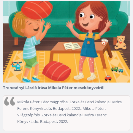
Trencsényi László írása Mikola Péter mesekönyveiről
Mikola Péter: Bátorságpróba. Zorka és Berci kalandjai. Móra
Ferenc Könyvkiadó, Budapest, 2022., Mikola Péter:
Világszépítés. Zorka és Berci kalandjai. Móra Ferenc
Könyvkiadó, Budapest, 2022.