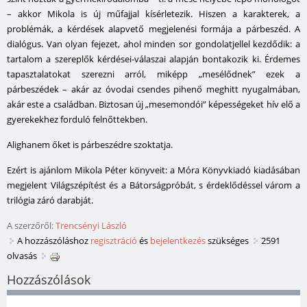
– akkor Mikola is új műfajjal kísérletezik. Hiszen a karakterek, a
problémák, a kérdések alapvető megjelenési formája a párbeszéd. A
dialógus. Van olyan fejezet, ahol minden sor gondolatjellel kezdődik: a
tartalom a szereplők kérdései-válaszai alapján bontakozik ki. Érdemes
tapasztalatokat szerezni arról, miképp „mesélődnek” ezek a
párbeszédek – akár az óvodai csendes pihenő meghitt nyugalmában,
akár este a családban. Biztosan új „mesemondói” képességeket hív elő a
gyerekekhez forduló felnőttekben.
Alighanem őket is párbeszédre szoktatja.
Ezért is ajánlom Mikola Péter könyveit: a Móra Könyvkiadó kiadásában
megjelent
Világszépít
ést és a
Bátorságpróbá
t, s érdeklődéssel várom a
trilógia záró darabját.
A szerzőről:
Trencsényi László
A hozzászóláshoz
regisztráció
és
bejelentkezés
szükséges
2591
olvasás
Hozzászólások