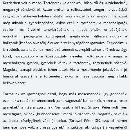
Kezdetben volt a mese. Történetek kalandokról, hősökről és küzdelmekről,
megannyi vándorútról. Aztán amikor a tollfosztóból, tengerimorzsolásból
vagy éppen laktanyai hálóteremből a mese alászállt a kemencesut mellé, sőt
még inkább a gyerekszobába, akkor ezek a történetek a mesehallgatók
szellemi és érzelmi teherbírásának, a mesemondók empátiájának,
mondhatni pedagógiai kultúrájának megfelelően differenciálódtak a
hallgatók (később olvasók) életkori érzékenységéhez igazodva. Terjedelmük
is rövidült, az altatáshoz mesélt történetek szereplői szinte elfértek az ágy
körül, hovatovább – a középosztályi nevelési kultúrákban – maga a
mesehallgató gyerek, gyerekek váltak a történetek, történetkék hőseivé.
Magukra, aznapi életükre ismerhettek. Ha a mesemondó jókedvében, jó
humorral csavart is a történeten, akkor a mese csodája még inkább
bekövetkezett.
Tartozunk az igazságnak azzal, hogy más mesemondók úgy gondolták:
ezeknek a családi történeteknek „tanulságosnak” kell lenniük, hiszen a „rossz
gyerekek” tanításra szorulnak. Nemcsak a hírhedt Struwel Péter volt ilyen
mesefigura, akinek „bűnhődéseivel” merő jó szándékból riogatták nevelőik
az általuk tévelygőnek vélt ifjoncokat. (Struwel Péter XIX. századi német
tanmese hőse volt, a „rossz gyerek” mintaképe, aki csínyeiért kegyetlenül