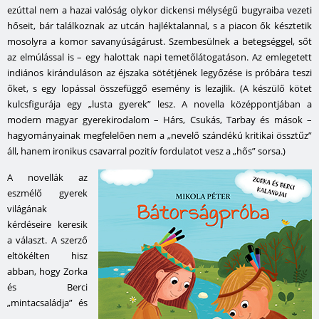
ezúttal nem a hazai valóság olykor dickensi mélységű bugyraiba vezeti
hőseit, bár találkoznak az utcán hajléktalannal, s a piacon ők késztetik
mosolyra a komor savanyúságárust. Szembesülnek a betegséggel, sőt
az elmúlással is – egy halottak napi temetőlátogatáson. Az emlegetett
indiános kiránduláson az éjszaka sötétjének legyőzése is próbára teszi
őket, s egy lopással összefüggő esemény is lezajlik. (A készülő kötet
kulcsfigurája egy „lusta gyerek” lesz. A novella középpontjában a
modern magyar gyerekirodalom – Hárs, Csukás, Tarbay és mások –
hagyományainak megfelelően nem a „nevelő szándékú kritikai össztűz”
áll, hanem ironikus csavarral pozitív fordulatot vesz a „hős” sorsa.)
A novellák az
eszmélő gyerek
világának
kérdéseire keresik
a választ. A szerző
eltökélten hisz
abban, hogy Zorka
és Berci
„mintacsaládja” és