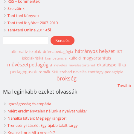
RSS – kommentek
Szerzőink
Taní-tani Könyvek
Taní-tani folyóirat 2007-2010
Taní-tani Online 2011-től
Keresés űrlap
Keresés
hátrányos helyzet
alternatív iskolák
drámapedagógia
IKT
magyartanítás
iskolakritika
külföld
kompetencia
művészetpedagógia
oktatáspolitika
nevelés
neveléstörténet
pedagógusok
romák
szabad nevelés
tantárgy-pedagógia
SNI
örökség
Tovább
Ma leginkább ezeket olvassák
Igazságosság és empátia
Miért eredménytelen nálunk a nyelvtanulás?
Nahalka István: Még egy rangsor!
Trencsényi László: Egy újabb talált tárgy
Knausz Imre: Mi a nevelés?