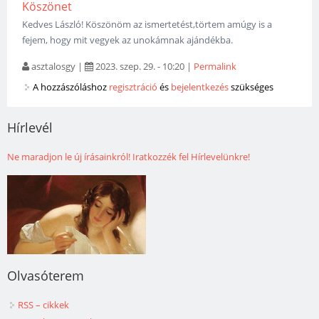
Köszönet
Kedves László! Köszönöm az ismertetést,törtem amúgy is a
fejem, hogy mit vegyek az unokámnak ajándékba.
asztalosgy
|
2023. szep. 29. - 10:20
|
Permalink
A hozzászóláshoz
regisztráció
és
bejelentkezés
szükséges
Hírlevél
Ne maradjon le új írásainkról! Iratkozzék fel Hírlevelünkre!
Olvasóterem
RSS – cikkek