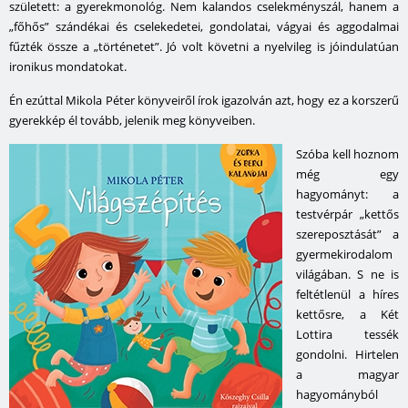
született: a gyerekmonológ. Nem kalandos cselekményszál, hanem a
„főhős” szándékai és cselekedetei, gondolatai, vágyai és aggodalmai
fűzték össze a „történetet”. Jó volt követni a nyelvileg is jóindulatúan
ironikus mondatokat.
Én ezúttal Mikola Péter könyveiről írok igazolván azt, hogy ez a korszerű
gyerekkép él tovább, jelenik meg könyveiben.
Szóba kell hoznom
még egy
hagyományt: a
testvérpár „kettős
szereposztását” a
gyermekirodalom
világában. S ne is
feltétlenül a híres
kettősre, a
Két
Lottira
tessék
gondolni. Hirtelen
a magyar
hagyományból