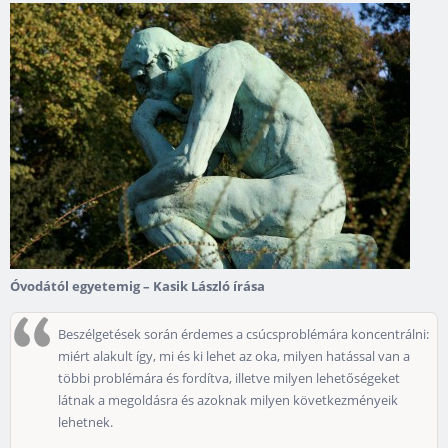
Óvodától egyetemig – Kasik László írása
Beszélgetések során érdemes a csúcsproblémára koncentrálni:
miért alakult így, mi és ki lehet az oka, milyen hatással van a
többi problémára és fordítva, illetve milyen lehetőségeket
látnak a megoldásra és azoknak milyen következményeik
lehetnek.