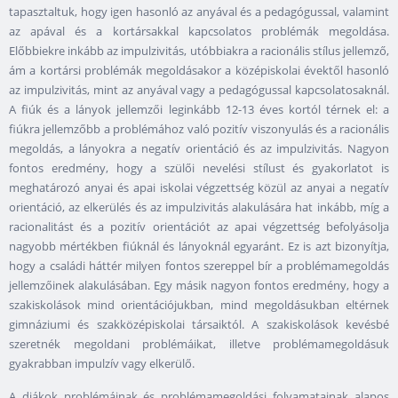
tapasztaltuk, hogy igen hasonló az anyával és a pedagógussal, valamint
az apával és a kortársakkal kapcsolatos problémák megoldása.
Előbbiekre inkább az impulzivitás, utóbbiakra a racionális stílus jellemző,
ám a kortársi problémák megoldásakor a középiskolai évektől hasonló
az impulzivitás, mint az anyával vagy a pedagógussal kapcsolatosaknál.
A fiúk és a lányok jellemzői leginkább 12-13 éves kortól térnek el: a
fiúkra jellemzőbb a problémához való pozitív viszonyulás és a racionális
megoldás, a lányokra a negatív orientáció és az impulzivitás. Nagyon
fontos eredmény, hogy a szülői nevelési stílust és gyakorlatot is
meghatározó anyai és apai iskolai végzettség közül az anyai a negatív
orientáció, az elkerülés és az impulzivitás alakulására hat inkább, míg a
racionalitást és a pozitív orientációt az apai végzettség befolyásolja
nagyobb mértékben fiúknál és lányoknál egyaránt. Ez is azt bizonyítja,
hogy a családi háttér milyen fontos szereppel bír a problémamegoldás
jellemzőinek alakulásában. Egy másik nagyon fontos eredmény, hogy a
szakiskolások mind orientációjukban, mind megoldásukban eltérnek
gimnáziumi és szakközépiskolai társaiktól. A szakiskolások kevésbé
szeretnék megoldani problémáikat, illetve problémamegoldásuk
gyakrabban impulzív vagy elkerülő.
A diákok problémáinak és problémamegoldási folyamatainak alapos