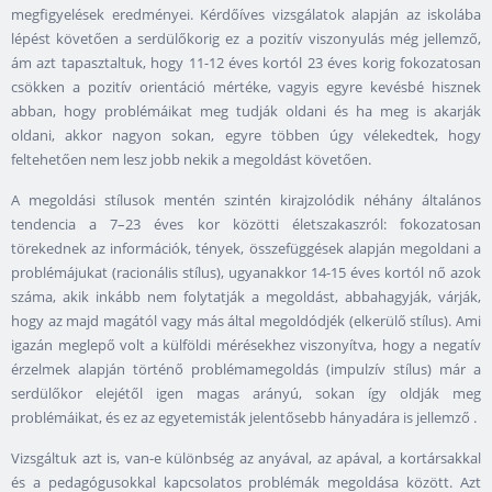
megfigyelések eredményei. Kérdőíves vizsgálatok alapján az iskolába
lépést követően a serdülőkorig ez a pozitív viszonyulás még jellemző,
ám azt tapasztaltuk, hogy 11-12 éves kortól 23 éves korig fokozatosan
csökken a pozitív orientáció mértéke, vagyis egyre kevésbé hisznek
abban, hogy problémáikat meg tudják oldani és ha meg is akarják
oldani, akkor nagyon sokan, egyre többen úgy vélekedtek, hogy
feltehetően nem lesz jobb nekik a megoldást követően.
A megoldási stílusok mentén szintén kirajzolódik néhány általános
tendencia a 7–23 éves kor közötti életszakaszról: fokozatosan
törekednek az információk, tények, összefüggések alapján megoldani a
problémájukat (racionális stílus), ugyanakkor 14-15 éves kortól nő azok
száma, akik inkább nem folytatják a megoldást, abbahagyják, várják,
hogy az majd magától vagy más által megoldódjék (elkerülő stílus). Ami
igazán meglepő volt a külföldi mérésekhez viszonyítva, hogy a negatív
érzelmek alapján történő problémamegoldás (impulzív stílus) már a
serdülőkor elejétől igen magas arányú, sokan így oldják meg
problémáikat, és ez az egyetemisták jelentősebb hányadára is jellemző .
Vizsgáltuk azt is, van-e különbség az anyával, az apával, a kortársakkal
és a pedagógusokkal kapcsolatos problémák megoldása között. Azt