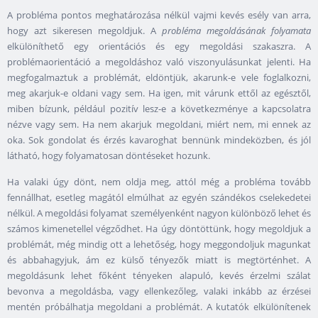
A probléma pontos meghatározása nélkül vajmi kevés esély van arra,
hogy azt sikeresen megoldjuk. A
probléma megoldásának folyamata
elkülöníthető egy orientációs és egy megoldási szakaszra. A
problémaorientáció a megoldáshoz való viszonyulásunkat jelenti. Ha
megfogalmaztuk a problémát, eldöntjük, akarunk-e vele foglalkozni,
meg akarjuk-e oldani vagy sem. Ha igen, mit várunk ettől az egésztől,
miben bízunk, például pozitív lesz-e a következménye a kapcsolatra
nézve vagy sem. Ha nem akarjuk megoldani, miért nem, mi ennek az
oka. Sok gondolat és érzés kavaroghat bennünk mindeközben, és jól
látható, hogy folyamatosan döntéseket hozunk.
Ha valaki úgy dönt, nem oldja meg, attól még a probléma tovább
fennállhat, esetleg magától elmúlhat az egyén szándékos cselekedetei
nélkül. A megoldási folyamat személyenként nagyon különböző lehet és
számos kimenetellel végződhet. Ha úgy döntöttünk, hogy megoldjuk a
problémát, még mindig ott a lehetőség, hogy meggondoljuk magunkat
és abbahagyjuk, ám ez külső tényezők miatt is megtörténhet. A
megoldásunk lehet főként tényeken alapuló, kevés érzelmi szálat
bevonva a megoldásba, vagy ellenkezőleg, valaki inkább az érzései
mentén próbálhatja megoldani a problémát. A kutatók elkülönítenek