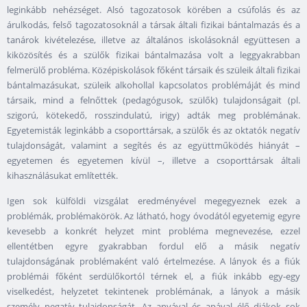
leginkább nehézséget. Alsó tagozatosok körében a csúfolás és az
árulkodás, felső tagozatosoknál a társak általi fizikai bántalmazás és a
tanárok kivételezése, illetve az általános iskolásoknál együttesen a
kiközösítés és a szülők fizikai bántalmazása volt a leggyakrabban
felmerülő probléma. Középiskolások főként társaik és szüleik általi fizikai
bántalmazásukat, szüleik alkohollal kapcsolatos problémáját és mind
társaik, mind a felnőttek (pedagógusok, szülők) tulajdonságait (pl.
szigorú, kötekedő, rosszindulatú, irigy) adták meg problémának.
Egyetemisták leginkább a csoporttársak, a szülők és az oktatók negatív
tulajdonságát, valamint a segítés és az együttműködés hiányát –
egyetemen és egyetemen kívül –, illetve a csoporttársak általi
kihasználásukat említették.
Igen sok külföldi vizsgálat eredményével megegyeznek ezek a
problémák, problémakörök. Az látható, hogy óvodától egyetemig egyre
kevesebb a konkrét helyzet mint probléma megnevezése, ezzel
ellentétben egyre gyakrabban fordul elő a másik negatív
tulajdonságának problémaként való értelmezése. A lányok és a fiúk
problémái főként serdülőkortól térnek el, a fiúk inkább egy-egy
viselkedést, helyzetet tekintenek problémának, a lányok a másik
személy negatív tulajdonságát. Az anyával és apával élő diákok sok