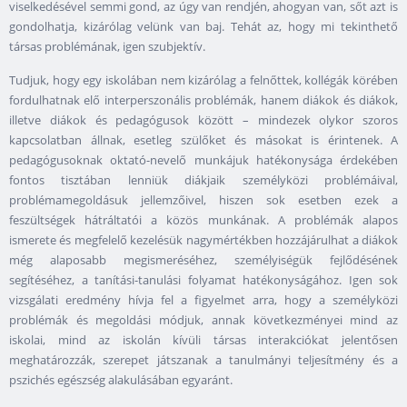
viselkedésével semmi gond, az úgy van rendjén, ahogyan van, sőt azt is
gondolhatja, kizárólag velünk van baj. Tehát az, hogy mi tekinthető
társas problémának, igen szubjektív.
Tudjuk, hogy egy iskolában nem kizárólag a felnőttek, kollégák körében
fordulhatnak elő interperszonális problémák, hanem diákok és diákok,
illetve diákok és pedagógusok között – mindezek olykor szoros
kapcsolatban állnak, esetleg szülőket és másokat is érintenek. A
pedagógusoknak oktató-nevelő munkájuk hatékonysága érdekében
fontos tisztában lenniük diákjaik személyközi problémáival,
problémamegoldásuk jellemzőivel, hiszen sok esetben ezek a
feszültségek hátráltatói a közös munkának. A problémák alapos
ismerete és megfelelő kezelésük nagymértékben hozzájárulhat a diákok
még alaposabb megismeréséhez, személyiségük fejlődésének
segítéséhez, a tanítási-tanulási folyamat hatékonyságához. Igen sok
vizsgálati eredmény hívja fel a figyelmet arra, hogy a személyközi
problémák és megoldási módjuk, annak következményei mind az
iskolai, mind az iskolán kívüli társas interakciókat jelentősen
meghatározzák, szerepet játszanak a tanulmányi teljesítmény és a
pszichés egészség alakulásában egyaránt.