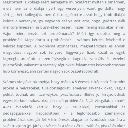
Megtörtént: a kolléga azért sértegette munkatársát nyíltan a tanáriban,
mert nem az ő diákja nyert egy versenyen. Azért gondolta, hogy
sértegetheti kollégáját, mert ő is megsértette azzal, hogy több diákját
küldte a versenyre, így nagyobb esélye volt arra, hogy „győztes diák
mentora lehessen, és büszkélkedhessen, hiszen mindig első akar lenni”.
Vajon miért érezte ezt problémának? Miért így oldotta meg a
problémát? Megoldotta a problémát? – számos kérdés feltehető e
helyzet kapcsán. A probléma azonosítása, meghatározása és annak
megoldása nagyon sok tényező függvénye. Ezek közül az egyik
legmeghatározóbb a személyiségünk, kognitív, szociális és érzelmi
jellemzőink, valamint a személyiségünkkel folyamatos kölcsönhatásban
lévő környezet, ami szintén nagyon sok összetevőből áll.
Számos vizsgálat bizonyítja, hogy már a 4-5 évesek is képesek felsorolni
azokat a helyzeteket, tulajdonságokat, amelyek zavarják őket, vagyis
példát tudnak adni
személyközi problémák
ra, illetve jól kirajzolódnak
1
egyes életkori szakaszokra jellemző problémák. Saját vizsgálatainkban
4–23 évesektől kértük, hogy – szüleikkel, kortársaikkal és
pedagógusaikkal kapcsolatban – a legfontosabb személyközi
problémáikat sorolják fel. A felmérések alapján az óvodások számára a
saját tulajdon (pl. játék) elvétele és a társak általi csúfolás, piszkálás okoz