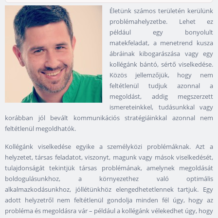
Életünk számos területén kerülünk
problémahelyzetbe. Lehet ez
például egy bonyolult
matekfeladat, a menetrend kusza
ábráinak kibogarászása vagy egy
kollégánk bántó, sértő viselkedése.
Közös jellemzőjük, hogy nem
feltétlenül tudjuk azonnal a
megoldást, addig megszerzett
ismereteinkkel, tudásunkkal vagy
korábban jól bevált kommunikációs stratégiáinkkal azonnal nem
feltétlenül megoldhatók.
Kollégánk viselkedése egyike a személyközi problémáknak. Azt a
helyzetet, társas feladatot, viszonyt, magunk vagy mások viselkedését,
tulajdonságát tekintjük társas problémának, amelynek megoldását
boldogulásunkhoz, a környezethez való optimális
alkalmazkodásunkhoz, jóllétünkhöz elengedhetetlennek tartjuk. Egy
adott helyzetről nem feltétlenül gondolja minden fél úgy, hogy az
probléma és megoldásra vár – például a kollégánk vélekedhet úgy, hogy