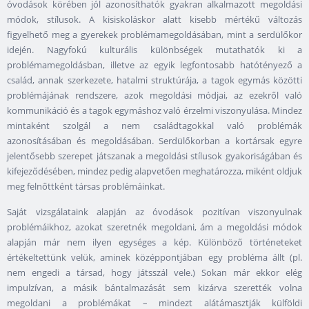
óvodások körében jól azonosíthatók gyakran alkalmazott megoldási
módok, stílusok. A kisiskoláskor alatt kisebb mértékű változás
figyelhető meg a gyerekek problémamegoldásában, mint a serdülőkor
idején. Nagyfokú kulturális különbségek mutathatók ki a
problémamegoldásban, illetve az egyik legfontosabb hatótényező a
család, annak szerkezete, hatalmi struktúrája, a tagok egymás közötti
problémájának rendszere, azok megoldási módjai, az ezekről való
kommunikáció és a tagok egymáshoz való érzelmi viszonyulása. Mindez
mintaként szolgál a nem családtagokkal való problémák
azonosításában és megoldásában. Serdülőkorban a kortársak egyre
jelentősebb szerepet játszanak a megoldási stílusok gyakoriságában és
kifejeződésében, mindez pedig alapvetően meghatározza, miként oldjuk
meg felnőttként társas problémáinkat.
Saját vizsgálataink alapján az óvodások pozitívan viszonyulnak
problémáikhoz, azokat szeretnék megoldani, ám a megoldási módok
alapján már nem ilyen egységes a kép. Különböző történeteket
értékeltettünk velük, aminek középpontjában egy probléma állt (pl.
nem engedi a társad, hogy játsszál vele.) Sokan már ekkor elég
impulzívan, a másik bántalmazását sem kizárva szerették volna
megoldani a problémákat – mindezt alátámasztják külföldi