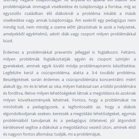
problémájának önmaguk viselkedése és tulajdonsága a forrása, míg az
egyszülős családban élő diákoknál a probléma inkább a másik
viselkedése vagy annak tulajdonsága. Ám ezekről egy pedagógus nem
mindig tud, nem mindig a szeme előtt játszódnak le azok a helyzetek,
amelyekből egyértelmű, adott diák vagy csoport milyen problémákkal
küzd.
Érdemes a problémákkal preventív jelleggel is foglalkozni. Feltárni,
milyen problémák foglalkoztatják egyén és csoport szintjén a
gyerekeket, aminek egyik kiváló módja problémapiramis készíttetése.
Legfelülre kerül a csúcsprobléma, alatta a 3-4 további probléma.
Beszélgetések során érdemes a csúcsproblémára koncentrálni: miért
alakult így, mi és ki lehet az oka, milyen hatással van a többi problémára
és fordítva, illetve milyen lehetőségeket látnak a megoldásra és azoknak
milyen következményeik lehetnek. Fontos, hogy a problémákat ne
minősítsék a pedagógusok, a legfontosabb az, hogy a diákok
elgondolkodjanak ezeken, keressék a megoldási lehetőségeket, egymás
problémáiból tanuljanak és a pedagógus ötleteivel, jól átgondolt
kérdéseivel segítse a diákokat a megoldáshoz vezető úton, aminek első
és nagyon fontos állomása: tudják, mi a problémájuk.