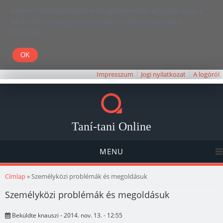
Kedves Olvasó! Weboldalunk böngészésével Ön elfogadja, hogy a
felhasználói élmény javítása céljából cookie-kat használunk.
Köszönjük!
Impresszum
Jogi nyilatkozat
A logóról
Taní-tani Online
MENU
Jelenlegi hely
Címlap
» Személyközi problémák és megoldásuk
Személyközi problémák és megoldásuk
Beküldte
knauszi
- 2014. nov. 13. - 12:55