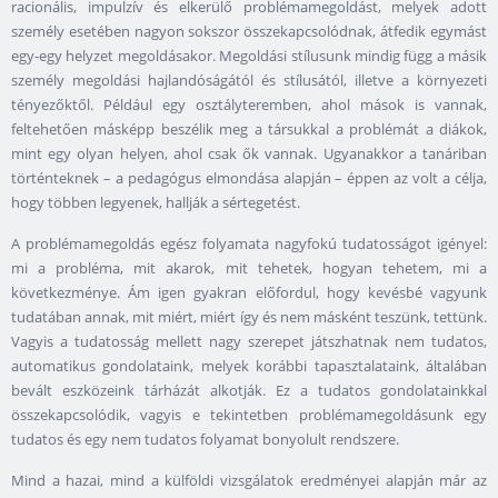
racionális, impulzív és elkerülő problémamegoldást, melyek adott
személy esetében nagyon sokszor összekapcsolódnak, átfedik egymást
egy-egy helyzet megoldásakor. Megoldási stílusunk mindig függ a másik
személy megoldási hajlandóságától és stílusától, illetve a környezeti
tényezőktől. Például egy osztályteremben, ahol mások is vannak,
feltehetően másképp beszélik meg a társukkal a problémát a diákok,
mint egy olyan helyen, ahol csak ők vannak. Ugyanakkor a tanáriban
történteknek – a pedagógus elmondása alapján – éppen az volt a célja,
hogy többen legyenek, hallják a sértegetést.
A problémamegoldás egész folyamata nagyfokú tudatosságot igényel:
mi a probléma, mit akarok, mit tehetek, hogyan tehetem, mi a
következménye. Ám igen gyakran előfordul, hogy kevésbé vagyunk
tudatában annak, mit miért, miért így és nem másként teszünk, tettünk.
Vagyis a tudatosság mellett nagy szerepet játszhatnak nem tudatos,
automatikus gondolataink, melyek korábbi tapasztalataink, általában
bevált eszközeink tárházát alkotják. Ez a tudatos gondolatainkkal
összekapcsolódik, vagyis e tekintetben problémamegoldásunk egy
tudatos és egy nem tudatos folyamat bonyolult rendszere.
Mind a hazai, mind a külföldi vizsgálatok eredményei alapján már az