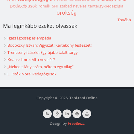
pedagógusok
romák
szabad nevelés
tantárgy-pedagógia
SNI
örökség
Tovább
Ma leginkább ezeket olvassák
Igazságosság és empátia
Bodóczky István: Vigyázat! Kártékony festészet!
Trencsényi László: Egy újabb talált tárgy
Knausz Imre: Mi a nevelés?
„Neked silány szám, nékem egy világ”
L. Ritók Nóra: Pedagógusok
Copyright © 2026, Taní-tani Online
Design by
FreeBiezz