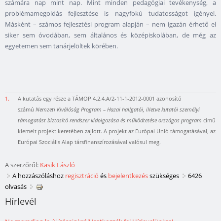
számára nap mint nap. Mint minden pedagógiai tevékenység, a
problémamegoldás fejlesztése is nagyfokú tudatosságot igényel.
Másként – számos fejlesztési program alapján – nem igazán érhető el
siker sem óvodában, sem általános és középiskolában, de még az
egyetemen sem tanárjelöltek körében.
1.
A kutatás egy része a TÁMOP 4.2.4.A/2-11-1-2012-0001 azonosító
számú
Nemzeti Kiválóság Program – Hazai hallgatói, illetve kutatói személyi
támogatást biztosító rendszer kidolgozása és működtetése országos program
című
kiemelt projekt keretében zajlott. A projekt az Európai Unió támogatásával, az
Európai Szociális Alap társfinanszírozásával valósul meg.
A szerzőről:
Kasik László
A hozzászóláshoz
regisztráció
és
bejelentkezés
szükséges
6426
olvasás
Hírlevél