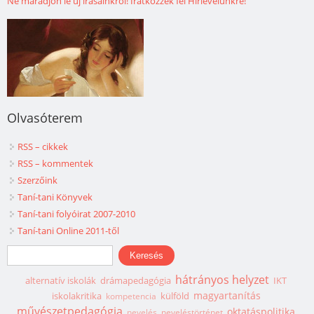
Ne maradjon le új írásainkról! Iratkozzék fel Hírlevelünkre!
Olvasóterem
RSS – cikkek
RSS – kommentek
Szerzőink
Taní-tani Könyvek
Taní-tani folyóirat 2007-2010
Taní-tani Online 2011-től
Keresés űrlap
Keresés
hátrányos helyzet
alternatív iskolák
drámapedagógia
IKT
magyartanítás
iskolakritika
külföld
kompetencia
művészetpedagógia
oktatáspolitika
nevelés
neveléstörténet