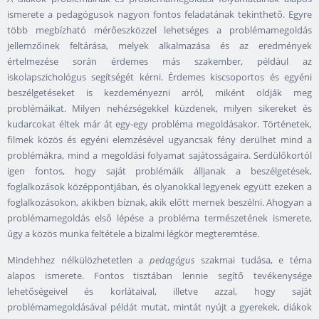
ismerete a pedagógusok nagyon fontos feladatának tekinthető. Egyre
több megbízható mérőeszközzel lehetséges a problémamegoldás
jellemzőinek feltárása, melyek alkalmazása és az eredmények
értelmezése során érdemes más szakember, például az
iskolapszichológus segítségét kérni. Érdemes kiscsoportos és egyéni
beszélgetéseket is kezdeményezni arról, miként oldják meg
problémáikat. Milyen nehézségekkel küzdenek, milyen sikereket és
kudarcokat éltek már át egy-egy probléma megoldásakor. Történetek,
filmek közös és egyéni elemzésével ugyancsak fény derülhet mind a
problémákra, mind a megoldási folyamat sajátosságaira. Serdülőkortól
igen fontos, hogy saját problémáik álljanak a beszélgetések,
foglalkozások középpontjában, és olyanokkal legyenek együtt ezeken a
foglalkozásokon, akikben bíznak, akik előtt mernek beszélni. Ahogyan a
problémamegoldás első lépése a probléma természetének ismerete,
úgy a közös munka feltétele a bizalmi légkör megteremtése.
Mindehhez nélkülözhetetlen a
pedagógus
szakmai tudása, e téma
alapos ismerete. Fontos tisztában lennie segítő tevékenysége
lehetőségeivel és korlátaival, illetve azzal, hogy saját
problémamegoldásával példát mutat, mintát nyújt a gyerekek, diákok