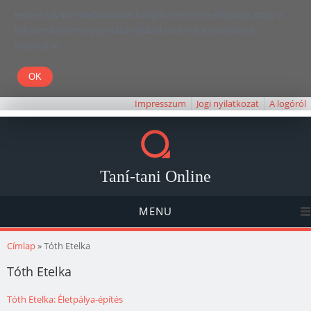
Kedves Olvasó! Weboldalunk böngészésével Ön elfogadja, hogy a
felhasználói élmény javítása céljából cookie-kat használunk.
Köszönjük!
Impresszum
Jogi nyilatkozat
A logóról
Taní-tani Online
MENU
Jelenlegi hely
Címlap
» Tóth Etelka
Tóth Etelka
Tóth Etelka: Életpálya-építés