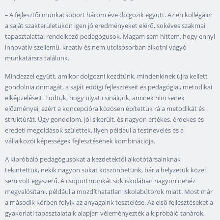
–
A fejlesztői munkacsoport három éve dolgozik együtt. Az én kollégáim
a saját szakterületükön igen jó eredményeket elérő, sokéves szakmai
tapasztalattal rendelkező pedagógusok. Magam sem hittem, hogy ennyi
innovatív szellemű, kreatív és nem utolsósorban alkotni vágyó
munkatársra találunk.
Mindezzel együtt, amikor dolgozni kezdtünk, mindenkinek újra kellett
gondolnia önmagát, a saját eddigi fejlesztéseit és pedagógiai, metodikai
elképzeléseit. Tudtuk, hogy olyat csinálunk, aminek nincsenek
előzményei, ezért a koncepcióra közösen építettük rá a metodikát és
struktúrát. Úgy gondolom, jól sikerült, és nagyon értékes, érdekes és
eredeti megoldások születtek. Ilyen például a testnevelés és a
vállalkozói képességek fejlesztésének kombinációja.
A kipróbáló pedagógusokat a kezdetektől alkotótársainknak
tekintettük, nekik nagyon sokat köszönhetünk, bár a helyzetük közel
sem volt egyszerű. A csoportmunkát sok iskolában nagyon nehéz
megvalósítani, például a mozdíthatatlan iskolabútorok miatt. Most már
a második körben folyik az anyagaink tesztelése. Az első fejlesztéseket a
gyakorlati tapasztalataik alapján véleményezték a kipróbáló tanárok,