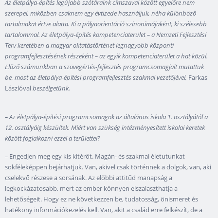
Az életpálya-építés legújabb szótáraink címszavai között egyelőre nem
szerepel, miközben csaknem egy évtizede használjuk, néha különböző
tartalmakat értve alatta. Ki a pályaorientáció szinonimájaként, ki szélesebb
tartalommal. Az életpálya-építés kompetenciaterület – a Nemzeti Fejlesztési
Terv keretében a magyar oktatástörténet legnagyobb központi
programfejlesztésének részeként – az egyik kompetenciaterület a hat közül.
Előző számunkban a szövegértés-fejlesztés programcsomagjait mutattuk
be, most az életpálya-építési programfejlesztés szakmai vezetőjével,
Farkas
Lászlóval
beszélgetünk.
– Az életpálya-építési programcsomagok az általános iskola 1. osztályától a
12. osztályáig készültek. Miért van szükség intézményesített iskolai keretek
között foglalkozni ezzel a területtel?
–
Engedjen meg egy kis kitérőt. Magán- és szakmai életutunkat
sokféleképpen bejárhatjuk. Van, akivel csak történnek a dolgok, van, aki
cselekvő részese a sorsának. Az előbbi attitűd manapság a
legkockázatosabb, mert az ember könnyen elszalaszthatja a
lehetőségeit. Hogy ez ne következzen be, tudatosság, önismeret és
hatékony információkezelés kell. Van, akit a család erre felkészít, de a