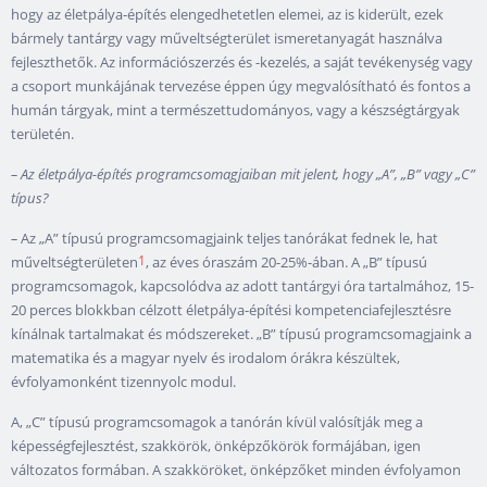
hogy az életpálya-építés elengedhetetlen elemei, az is kiderült, ezek
bármely tantárgy vagy műveltségterület ismeretanyagát használva
fejleszthetők. Az információszerzés és -kezelés, a saját tevékenység vagy
a csoport munkájának tervezése éppen úgy megvalósítható és fontos a
humán tárgyak, mint a természettudományos, vagy a készségtárgyak
területén.
–
Az életpálya-építés programcsomagjaiban mit jelent, hogy „A”, „B” vagy „C”
típus?
–
Az „A” típusú programcsomagjaink teljes tanórákat fednek le, hat
1
műveltségterületen
, az éves óraszám 20-25%-ában. A „B” típusú
programcsomagok, kapcsolódva az adott tantárgyi óra tartalmához, 15-
20 perces blokkban célzott életpálya-építési kompetenciafejlesztésre
kínálnak tartalmakat és módszereket. „B” típusú programcsomagjaink a
matematika és a magyar nyelv és irodalom órákra készültek,
évfolyamonként tizennyolc modul.
A, „C” típusú programcsomagok a tanórán kívül valósítják meg a
képességfejlesztést, szakkörök, önképzőkörök formájában, igen
változatos formában. A szakköröket, önképzőket minden évfolyamon