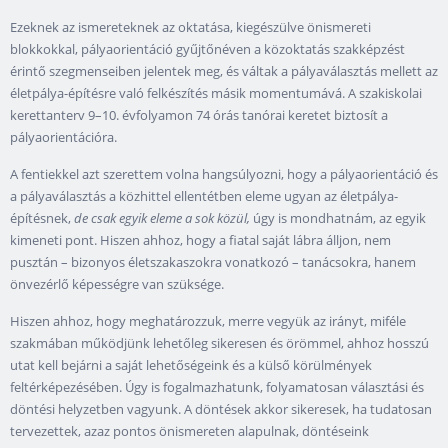
Ezeknek az ismereteknek az oktatása, kiegészülve önismereti
blokkokkal, pályaorientáció gyűjtőnéven a közoktatás szakképzést
érintő szegmenseiben jelentek meg, és váltak a pályaválasztás mellett az
életpálya-építésre való felkészítés másik momentumává. A szakiskolai
kerettanterv 9–10. évfolyamon 74 órás tanórai keretet biztosít a
pályaorientációra.
A fentiekkel azt szerettem volna hangsúlyozni, hogy a pályaorientáció és
a pályaválasztás a közhittel ellentétben eleme ugyan az életpálya-
építésnek,
de csak egyik eleme a sok közül,
úgy is mondhatnám, az egyik
kimeneti pont. Hiszen ahhoz, hogy a fiatal saját lábra álljon, nem
pusztán – bizonyos életszakaszokra vonatkozó – tanácsokra, hanem
önvezérlő képességre van szüksége.
Hiszen ahhoz, hogy meghatározzuk, merre vegyük az irányt, miféle
szakmában működjünk lehetőleg sikeresen és örömmel, ahhoz hosszú
utat kell bejárni a saját lehetőségeink és a külső körülmények
feltérképezésében. Úgy is fogalmazhatunk, folyamatosan választási és
döntési helyzetben vagyunk. A döntések akkor sikeresek, ha tudatosan
tervezettek, azaz pontos önismereten alapulnak, döntéseink