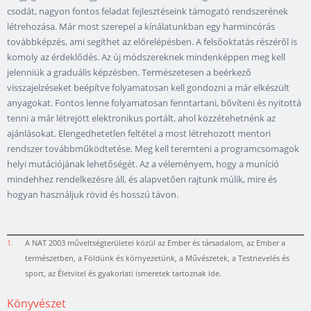
csodát, nagyon fontos feladat fejlesztéseink támogató rendszerének
létrehozása. Már most szerepel a kínálatunkban egy harmincórás
továbbképzés, ami segíthet az előrelépésben. A felsőoktatás részéről is
komoly az érdeklődés. Az új módszereknek mindenképpen meg kell
jelenniük a graduális képzésben. Természetesen a beérkező
visszajelzéseket beépítve folyamatosan kell gondozni a már elkészült
anyagokat. Fontos lenne folyamatosan fenntartani, bővíteni és nyitottá
tenni a már létrejött elektronikus portált, ahol közzétehetnénk az
ajánlásokat. Elengedhetetlen feltétel a most létrehozott mentori
rendszer továbbműködtetése. Meg kell teremteni a programcsomagok
helyi mutációjának lehetőségét. Az a véleményem, hogy a muníció
mindehhez rendelkezésre áll, és alapvetően rajtunk múlik, mire és
hogyan használjuk rövid és hosszú távon.
1.
A NAT 2003 műveltségterületei közül az Ember és társadalom, az Ember a
természetben, a Földünk és környezetünk, a Művészetek, a Testnevelés és
sport, az Életvitel és gyakorlati ismeretek tartoznak ide.
Könyvészet