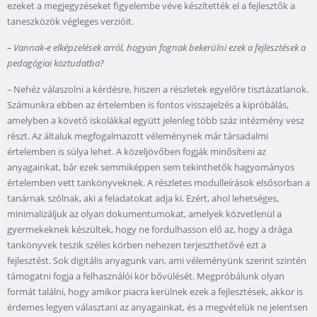
ezeket a megjegyzéseket figyelembe véve készítették el a fejlesztők a
taneszközök végleges verzióit.
–
Vannak-e elképzelések arról, hogyan fognak bekerülni ezek a fejlesztések a
pedagógiai köztudatba?
–
Nehéz válaszolni a kérdésre, hiszen a részletek egyelőre tisztázatlanok.
Számunkra ebben az értelemben is fontos visszajelzés a kipróbálás,
amelyben a követő iskolákkal együtt jelenleg több száz intézmény vesz
részt. Az általuk megfogalmazott véleménynek már társadalmi
értelemben is súlya lehet. A közeljövőben fogják minősíteni az
anyagainkat, bár ezek semmiképpen sem tekinthetők hagyományos
értelemben vett tankönyveknek. A részletes modulleírások elsősorban a
tanárnak szólnak, aki a feladatokat adja ki. Ezért, ahol lehetséges,
minimalizáljuk az olyan dokumentumokat, amelyek közvetlenül a
gyermekeknek készültek, hogy ne fordulhasson elő az, hogy a drága
tankönyvek teszik széles körben nehezen terjeszthetővé ezt a
fejlesztést. Sok digitális anyagunk van, ami véleményünk szerint szintén
támogatni fogja a felhasználói kör bővülését. Megpróbálunk olyan
formát találni, hogy amikor piacra kerülnek ezek a fejlesztések, akkor is
érdemes legyen választani az anyagainkat, és a megvételük ne jelentsen