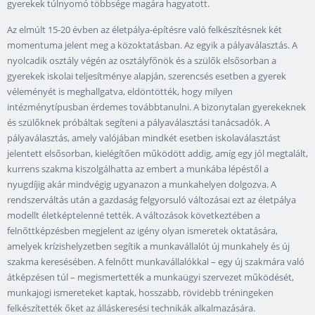
gyerekek túlnyomó többsége magára hagyatott.
Az elmúlt 15-20 évben az életpálya-építésre való felkészítésnek két
momentuma jelent meg a közoktatásban. Az egyik a pályaválasztás. A
nyolcadik osztály végén az osztályfőnök és a szülők elsősorban a
gyerekek iskolai teljesítménye alapján, szerencsés esetben a gyerek
véleményét is meghallgatva, eldöntötték, hogy milyen
intézménytípusban érdemes továbbtanulni. A bizonytalan gyerekeknek
és szülőknek próbáltak segíteni a pályaválasztási tanácsadók. A
pályaválasztás, amely valójában mindkét esetben iskolaválasztást
jelentett elsősorban, kielégítően működött addig, amíg egy jól megtalált,
kurrens szakma kiszolgálhatta az embert a munkába lépéstől a
nyugdíjig akár mindvégig ugyanazon a munkahelyen dolgozva. A
rendszerváltás után a gazdaság felgyorsuló változásai ezt az életpálya
modellt életképtelenné tették. A változások következtében a
felnőttképzésben megjelent az igény olyan ismeretek oktatására,
amelyek krízishelyzetben segítik a munkavállalót új munkahely és új
szakma keresésében. A felnőtt munkavállalókkal – egy új szakmára való
átképzésen túl – megismertették a munkaügyi szervezet működését,
munkajogi ismereteket kaptak, hosszabb, rövidebb tréningeken
felkészítették őket az álláskeresési technikák alkalmazására.