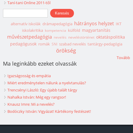
Taní-tani Online 2011-től
Keresés űrlap
Keresés
hátrányos helyzet
alternatív iskolák
drámapedagógia
IKT
magyartanítás
iskolakritika
külföld
kompetencia
művészetpedagógia
oktatáspolitika
nevelés
neveléstörténet
pedagógusok
romák
szabad nevelés
tantárgy-pedagógia
SNI
örökség
Tovább
Ma leginkább ezeket olvassák
Igazságosság és empátia
Miért eredménytelen nálunk a nyelvtanulás?
Trencsényi László: Egy újabb talált tárgy
Nahalka István: Még egy rangsor!
Knausz Imre: Mi a nevelés?
Bodóczky István: Vigyázat! Kártékony festészet!