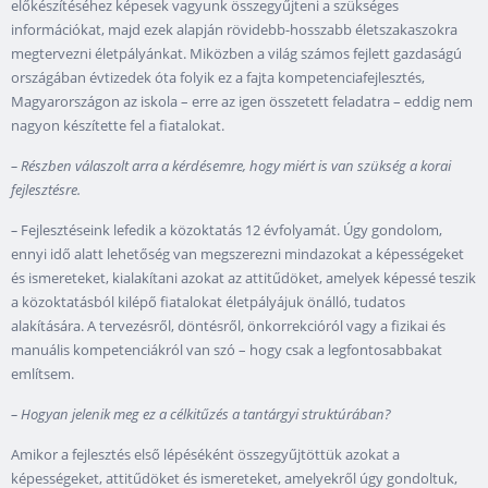
előkészítéséhez képesek vagyunk összegyűjteni a szükséges
információkat, majd ezek alapján rövidebb-hosszabb életszakaszokra
megtervezni életpályánkat. Miközben a világ számos fejlett gazdaságú
országában évtizedek óta folyik ez a fajta kompetenciafejlesztés,
Magyarországon az iskola – erre az igen összetett feladatra – eddig nem
nagyon készítette fel a fiatalokat.
–
Részben válaszolt arra a kérdésemre, hogy miért is van szükség a korai
fejlesztésre.
–
Fejlesztéseink lefedik a közoktatás 12 évfolyamát. Úgy gondolom,
ennyi idő alatt lehetőség van megszerezni mindazokat a képességeket
és ismereteket, kialakítani azokat az attitűdöket, amelyek képessé teszik
a közoktatásból kilépő fiatalokat életpályájuk önálló, tudatos
alakítására. A tervezésről, döntésről, önkorrekcióról vagy a fizikai és
manuális kompetenciákról van szó – hogy csak a legfontosabbakat
említsem.
–
Hogyan jelenik meg ez a célkitűzés a tantárgyi struktúrában?
Amikor a fejlesztés első lépéséként összegyűjtöttük azokat a
képességeket, attitűdöket és ismereteket, amelyekről úgy gondoltuk,