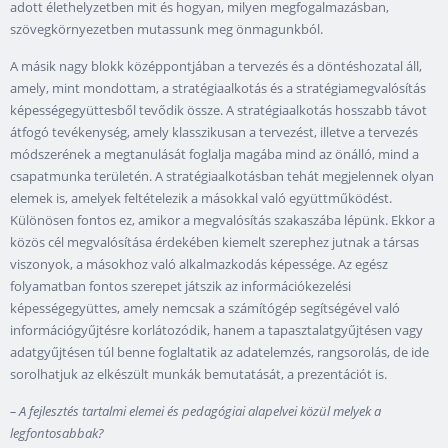
adott élethelyzetben mit és hogyan, milyen megfogalmazásban,
szövegkörnyezetben mutassunk meg önmagunkból.
A másik nagy blokk középpontjában a tervezés és a döntéshozatal áll,
amely, mint mondottam, a stratégiaalkotás és a stratégiamegvalósítás
képességegyüttesből tevődik össze. A stratégiaalkotás hosszabb távot
átfogó tevékenység, amely klasszikusan a tervezést, illetve a tervezés
módszerének a megtanulását foglalja magába mind az önálló, mind a
csapatmunka területén. A stratégiaalkotásban tehát megjelennek olyan
elemek is, amelyek feltételezik a másokkal való együttműködést.
Különösen fontos ez, amikor a megvalósítás szakaszába lépünk. Ekkor a
közös cél megvalósítása érdekében kiemelt szerephez jutnak a társas
viszonyok, a másokhoz való alkalmazkodás képessége. Az egész
folyamatban fontos szerepet játszik az információkezelési
képességegyüttes, amely nemcsak a számítógép segítségével való
információgyűjtésre korlátozódik, hanem a tapasztalatgyűjtésen vagy
adatgyűjtésen túl benne foglaltatik az adatelemzés, rangsorolás, de ide
sorolhatjuk az elkészült munkák bemutatását, a prezentációt is.
–
A fejlesztés tartalmi elemei és pedagógiai alapelvei közül melyek a
legfontosabbak?