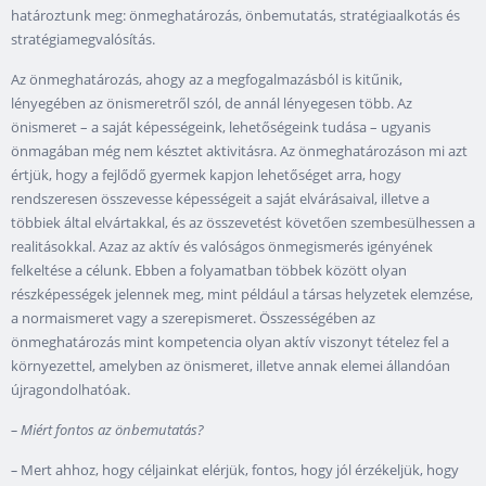
határoztunk meg: önmeghatározás, önbemutatás, stratégiaalkotás és
stratégiamegvalósítás.
Az önmeghatározás, ahogy az a megfogalmazásból is kitűnik,
lényegében az önismeretről szól, de annál lényegesen több. Az
önismeret – a saját képességeink, lehetőségeink tudása – ugyanis
önmagában még nem késztet aktivitásra. Az önmeghatározáson mi azt
értjük, hogy a fejlődő gyermek kapjon lehetőséget arra, hogy
rendszeresen összevesse képességeit a saját elvárásaival, illetve a
többiek által elvártakkal, és az összevetést követően szembesülhessen a
realitásokkal. Azaz az aktív és valóságos önmegismerés igényének
felkeltése a célunk. Ebben a folyamatban többek között olyan
részképességek jelennek meg, mint például a társas helyzetek elemzése,
a normaismeret vagy a szerepismeret. Összességében az
önmeghatározás mint kompetencia olyan aktív viszonyt tételez fel a
környezettel, amelyben az önismeret, illetve annak elemei állandóan
újragondolhatóak.
–
Miért fontos az önbemutatás?
–
Mert ahhoz, hogy céljainkat elérjük, fontos, hogy jól érzékeljük, hogy