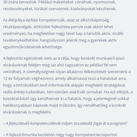
30 órára terveztük. Például maketteket csinálnak, nyomoznak,
rendezvényeket, túrákat szerveznek, kiadványokat készítenek.
Az életpálya-építési kompetenciák, azaz az alkotóképesség,
részképességek, attitűdök fejlesztése persze csak akkor lehet
eredményes, ha megfelelően nagy teret kap a tanulók aktív, önálló
tevékenykedtetése, hangsúlyosan jelenik meg a gyerekek aktív
együttműködésének lehetősége.
A fejlesztés egészének nem az a célja, hogy konkrét munkaerő-piaci
elvárásoknak feleljen meg (az alsó tagozaton ez például fel sem
vetődhet). A személyiségnek olyan általános felkészítését szeretnénk a
12 év folyamán véghezvinni, amely alkalmassá teszi a fiatalokat arra,
hogy a birtokukban levő információk alapján megfelelő stratégiával,
reális énkép tudatában, tervszerűen alakítsák sorsukat. Ha ezt elérjük, a
közoktatásból úgy kerülhetnek ki a fiatalok, hogy a jelenleginél sokkal
hatékonyabban képesek majd működni, így remélhetőleg a konkrét
elvárásoknak is megfelelni.
–
A fejlesztendő kompetenciáknak milyen összetevőit fogja át a program?
–
A fejlesztőmunka kezdetén négy nagy kompetenciacsoportot