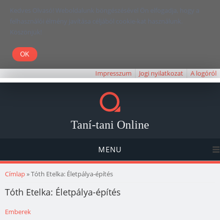
Kedves Olvasó! Weboldalunk böngészésével Ön elfogadja, hogy a
felhasználói élmény javítása céljából cookie-kat használunk.
Köszönjük!
Impresszum
Jogi nyilatkozat
A logóról
Taní-tani Online
MENU
Jelenlegi hely
Címlap
» Tóth Etelka: Életpálya-építés
Tóth Etelka: Életpálya-építés
Emberek