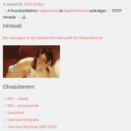
A szerzőről:
Tóth Etelka
A hozzászóláshoz
regisztráció
és
bejelentkezés
szükséges
10757
olvasás
Hírlevél
Ne maradjon le új írásainkról! Iratkozzék fel Hírlevelünkre!
Olvasóterem
RSS – cikkek
RSS – kommentek
Szerzőink
Taní-tani Könyvek
Taní-tani folyóirat 2007-2010