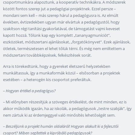
csoportmunkára alapoztunk, a kooperatív technikákra. A módszerek
között fontos szerep jut a pedagógiai projektnek. Ezzel persze –
mondani sem kell – más szerep hárul a pedagógusra is. Az elmúlt
években, évtizedekben ugyan már elvártuk a pedagógustól, hogy
szakítson régi tanítási gyakorlatával, de támogatást vajmi keveset
kapott hozzá. Tőlünk kap egy komplett „tananyagmuníciót”,
eszközöket, módszertani ajánlásokat, „forgatókönyvet”. Ezek ajánlások,
ötletek, természetesen el lehet tőlük térni. És még nem említettem a
módszertani továbbképzések, felkészítések sorát.
Arra is törekedtünk, hogy a gyereket életszerű helyzetekben
munkáltassuk, így a munkaformák közül – elsősorban a projektek
esetében – a heterogén kis csoportot preferáltuk.
–
Hogyan értékel a pedagógus?
–
Mi előnyben részesítjük a szöveges értékelést, de mint minden, ez is
akkor működik igazán, ha az iskolák, a pedagógusok „testre szabják”, így
nem zártuk ki az érdemjeggyel való minősítés lehetőségét sem.
–
Beszéljünk a projekt humán oldaláról! Hogyan alakult ki a fejlesztői
csoport? Miben segítettek a kipróbáló pedagógusok?