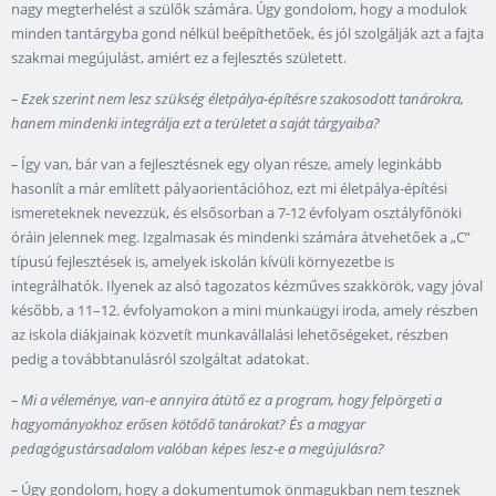
nagy megterhelést a szülők számára. Úgy gondolom, hogy a modulok
minden tantárgyba gond nélkül beépíthetőek, és jól szolgálják azt a fajta
szakmai megújulást, amiért ez a fejlesztés született.
–
Ezek szerint nem lesz szükség életpálya-építésre szakosodott tanárokra,
hanem mindenki integrálja ezt a területet a saját tárgyaiba?
–
Így van, bár van a fejlesztésnek egy olyan része, amely leginkább
hasonlít a már említett pályaorientációhoz, ezt mi életpálya-építési
ismereteknek nevezzük, és elsősorban a 7-12 évfolyam osztályfőnöki
óráin jelennek meg. Izgalmasak és mindenki számára átvehetőek a „C”
típusú fejlesztések is, amelyek iskolán kívüli környezetbe is
integrálhatók. Ilyenek az alsó tagozatos kézműves szakkörök, vagy jóval
később, a 11–12. évfolyamokon a mini munkaügyi iroda, amely részben
az iskola diákjainak közvetít munkavállalási lehetőségeket, részben
pedig a továbbtanulásról szolgáltat adatokat.
– Mi a véleménye, van-e annyira átütő ez a program, hogy felpörgeti a
hagyományokhoz erősen kötődő tanárokat? És a magyar
pedagógustársadalom valóban képes lesz-e a megújulásra?
–
Úgy gondolom, hogy a dokumentumok önmagukban nem tesznek