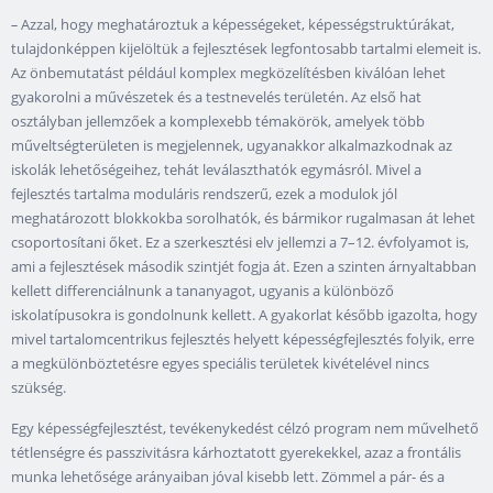
–
Azzal, hogy meghatároztuk a képességeket, képességstruktúrákat,
tulajdonképpen kijelöltük a fejlesztések legfontosabb tartalmi elemeit is.
Az önbemutatást például komplex megközelítésben kiválóan lehet
gyakorolni a művészetek és a testnevelés területén. Az első hat
osztályban jellemzőek a komplexebb témakörök, amelyek több
műveltségterületen is megjelennek, ugyanakkor alkalmazkodnak az
iskolák lehetőségeihez, tehát leválaszthatók egymásról. Mivel a
fejlesztés tartalma moduláris rendszerű, ezek a modulok jól
meghatározott blokkokba sorolhatók, és bármikor rugalmasan át lehet
csoportosítani őket. Ez a szerkesztési elv jellemzi a 7–12. évfolyamot is,
ami a fejlesztések második szintjét fogja át. Ezen a szinten árnyaltabban
kellett differenciálnunk a tananyagot, ugyanis a különböző
iskolatípusokra is gondolnunk kellett. A gyakorlat később igazolta, hogy
mivel tartalomcentrikus fejlesztés helyett képességfejlesztés folyik, erre
a megkülönböztetésre egyes speciális területek kivételével nincs
szükség.
Egy képességfejlesztést, tevékenykedést célzó program nem művelhető
tétlenségre és passzivitásra kárhoztatott gyerekekkel, azaz a frontális
munka lehetősége arányaiban jóval kisebb lett. Zömmel a pár- és a