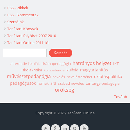
RSS – cikkek
RSS – kommentek
Szerzőink
Taní-tani Könyvek
Taní-tani folyóirat 2007-2010
Taní-tani Online 2011-től
Keresés űrlap
Keresés
hátrányos helyzet
alternatív iskolák
drámapedagógia
IKT
magyartanítás
iskolakritika
külföld
kompetencia
művészetpedagógia
oktatáspolitika
nevelés
neveléstörténet
pedagógusok
romák
szabad nevelés
tantárgy-pedagógia
SNI
örökség
Tovább
Copyright © 2026, Taní-tani Online