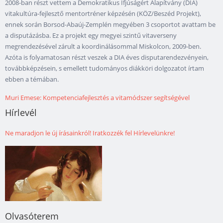
2008-ban részt vettem a Demokratikus Ifjúságért Alapítvány (DIA)
vitakultúra-fejlesztő mentortréner képzésén (KÖZ/Beszéd Projekt),
ennek során Borsod-Abaúj-Zemplén megyében 3 csoportot avattam be
a disputázásba. Ez a projekt egy megyei szintű vitaverseny
megrendezésével zárult a koordinálásommal Miskolcon, 2009-ben.
Azóta is folyamatosan részt veszek a DIA éves disputarendezvényein,
továbbképzésein, s emellett tudományos diákköri dolgozatot írtam
ebben a témában.
Muri Emese: Kompetenciafejlesztés a vitamódszer segítségével
Hírlevél
Ne maradjon le új írásainkról! Iratkozzék fel Hírlevelünkre!
Olvasóterem