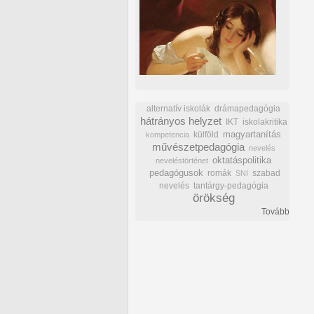
alternatív iskolák
drámapedagógia
hátrányos helyzet
IKT
iskolakritika
külföld
magyartanítás
kompetencia
művészetpedagógia
nevelés
oktatáspolitika
neveléstörténet
pedagógusok
romák
szabad
SNI
nevelés
tantárgy-pedagógia
örökség
Tovább