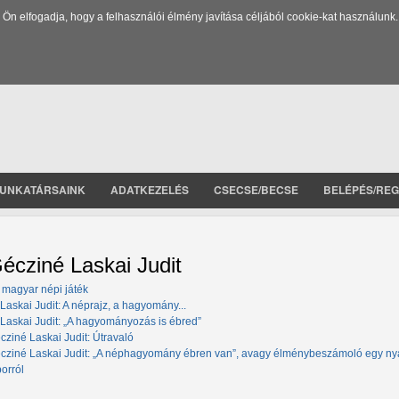
 elfogadja, hogy a felhasználói élmény javítása céljából cookie-kat használunk.
UNKATÁRSAINK
ADATKEZELÉS
CSECSE/BECSE
BELÉPÉS/REG
écziné Laskai Judit
 magyar népi játék
 Laskai Judit: A néprajz, a hagyomány...
 Laskai Judit: „A hagyományozás is ébred”
cziné Laskai Judit: Útravaló
cziné Laskai Judit: „A néphagyomány ébren van”, avagy élménybeszámoló egy ny
borról