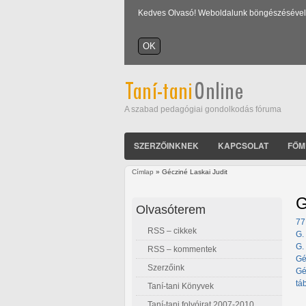
Kedves Olvasó! Weboldalunk böngészésével Ön
A szabad pedagógiai gondolkodás fóruma
SZERZŐINKNEK
KAPCSOLAT
FŐM
Címlap
» Gécziné Laskai Judit
Jelenlegi hely
G
Olvasóterem
77
RSS – cikkek
G.
G.
RSS – kommentek
Gé
Szerzőink
Gé
tá
Taní-tani Könyvek
Taní-tani folyóirat 2007-2010