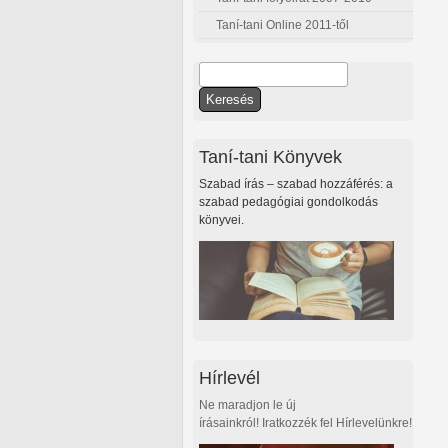
Taní-tani Online 2011-től
Keresés
Keresés űrlap
Taní-tani Könyvek
Szabad írás – szabad hozzáférés: a
szabad pedagógiai gondolkodás
könyvei.
Hírlevél
Ne maradjon le új
írásainkról! Iratkozzék fel Hírlevelünkre!