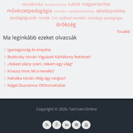
magyartanítás
iskolakritika
külföld
kompetencia
művészetpedagógia
oktatáspolitika
nevelés
neveléstörténet
pedagógusok
romák
szabad nevelés
tantárgy-pedagógia
SNI
örökség
Tovább
Ma leginkább ezeket olvassák
Igazságosság és empátia
Bodóczky István: Vigyázat! Kártékony festészet!
„Neked silány szám, nékem egy világ”
Knausz Imre: Mi a nevelés?
Nahalka István: Még egy rangsor!
Nágel Zsuzsanna: Otthonoktatás
Copyright © 2026, Taní-tani Online