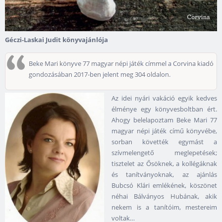
Géczi-Laskai Judit könyvajánlója
Beke Mari könyve 77 magyar népi játék címmel a Corvina kiadó
gondozásában 2017-ben jelent meg 304 oldalon.
Az idei nyári vakáció egyik kedves
élménye egy könyvesboltban ért.
Ahogy belelapoztam Beke Mari 77
magyar népi játék című könyvébe,
sorban követték egymást a
szívmelengető meglepetések;
tisztelet az Ősöknek, a kollégáknak
és tanítványoknak, az ajánlás
Bubcsó Klári emlékének, köszönet
néhai Bálványos Hubának, akik
nekem is a tanítóim, mestereim
voltak…