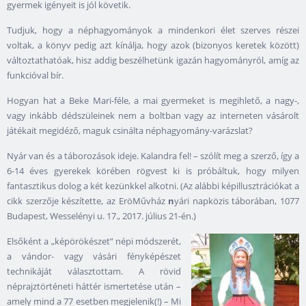
gyermek igényeit is jól követik.
Tudjuk, hogy a néphagyományok a mindenkori élet szerves részei
voltak, a könyv pedig azt kínálja, hogy azok (bizonyos keretek között)
változtathatóak, hisz addig beszélhetünk igazán hagyományról, amíg az
funkcióval bír.
Hogyan hat a Beke Mari-féle, a mai gyermeket is megihlető, a nagy-,
vagy inkább dédszüleinek nem a boltban vagy az interneten vásárolt
játékait megidéző, maguk csinálta néphagyomány-varázslat?
Nyár van és a táborozások ideje. Kalandra fel! – szólít meg a szerző, így a
6-14 éves gyerekek körében rögvest ki is próbáltuk, hogy milyen
fantasztikus dolog a két kezünkkel alkotni. (Az alábbi képillusztrációkat a
cikk szerzője készítette, az EröMűvház
n
yári napközis táborában, 1077
Budapest, Wesselényi u. 17., 2017. július 21-én.)
Elsőként a „képörökészet” népi módszerét,
a vándor- vagy vásári fényképészet
technikáját választottam. A rövid
néprajztörténeti háttér ismertetése után –
amely mind a 77 esetben megjelenik(!) – Mi