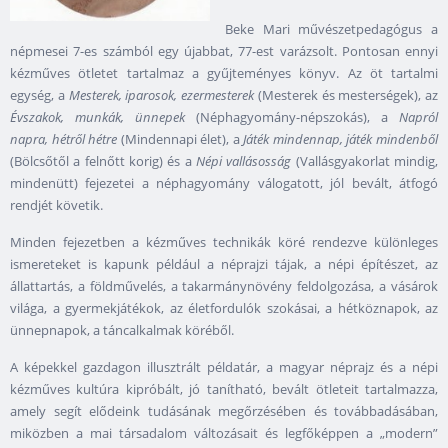
Beke Mari művészetpedagógus a
népmesei 7-es számból egy újabbat, 77-est varázsolt. Pontosan ennyi
kézműves ötletet tartalmaz a gyűjteményes könyv. Az öt tartalmi
egység, a
Mesterek, iparosok, ezermesterek
(Mesterek és mesterségek), az
Évszakok, munkák, ünnepek
(Néphagyomány-népszokás), a
Napról
napra, hétről hétre
(Mindennapi élet), a
Játék mindennap, játék mindenből
(Bölcsőtől a felnőtt korig) és a
Népi vallásosság
(Vallásgyakorlat mindig,
mindenütt) fejezetei a néphagyomány válogatott, jól bevált, átfogó
rendjét követik.
Minden fejezetben a kézműves technikák köré rendezve különleges
ismereteket is kapunk például a néprajzi tájak, a népi építészet, az
állattartás, a földművelés, a takarmánynövény feldolgozása, a vásárok
világa, a gyermekjátékok, az életfordulók szokásai, a hétköznapok, az
ünnepnapok, a táncalkalmak köréből.
A képekkel gazdagon illusztrált példatár, a magyar néprajz és a népi
kézműves kultúra kipróbált, jó tanítható, bevált ötleteit tartalmazza,
amely segít elődeink tudásának megőrzésében és továbbadásában,
miközben a mai társadalom változásait és legfőképpen a „modern”