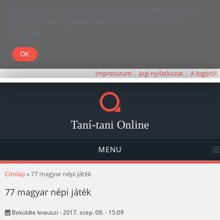
Kedves Olvasó! Weboldalunk böngészésével Ön elfogadja, hogy a
felhasználói élmény javítása céljából cookie-kat használunk.
Köszönjük!
Impresszum
Jogi nyilatkozat
A logóról
Taní-tani Online
MENU
Jelenlegi hely
Címlap
» 77 magyar népi játék
77 magyar népi játék
Beküldte
knauszi
- 2017. szep. 09. - 15:09