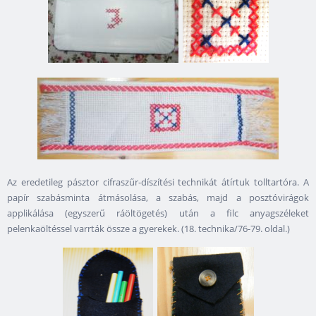
Az eredetileg pásztor cifraszűr-díszítési technikát átírtuk tolltartóra. A
papír szabásminta átmásolása, a szabás, majd a posztóvirágok
applikálása (egyszerű ráöltögetés) után a filc anyagszéleket
pelenkaöltéssel varrták össze a gyerekek. (18. technika/76-79. oldal.)