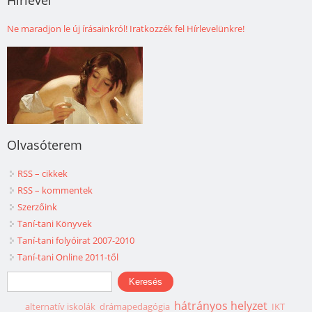
Ne maradjon le új írásainkról! Iratkozzék fel Hírlevelünkre!
Olvasóterem
RSS – cikkek
RSS – kommentek
Szerzőink
Taní-tani Könyvek
Taní-tani folyóirat 2007-2010
Taní-tani Online 2011-től
Keresés űrlap
Keresés
hátrányos helyzet
alternatív iskolák
drámapedagógia
IKT