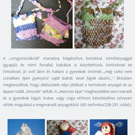
A „rongyoszsáknál” maradva, kiegészítve botokkal, tömőanyaggal
(gyapjú) és némi fonallal, babákat is készítettünk, kötözéssel és
hímzéssel. Jó volt látni és hallani a gyerekek örömét;
„még soha nem
csináltam ilyen gyönyörű saját babát, evvel fogok aludni…”
Eközben
megbeszéltük, hogy dédszüleik népi játékait a természet anyagai és az
éppen talált „kincsek” adták. A
„Hasznos tipp”
megbeszélése sem maradt
el, a gyerekek kígyó, kukac vagy csiga otthoni készítéséhez szívesen
vittek magukkal a megmaradt anyagokból. (60. technika/228-231. oldal.)