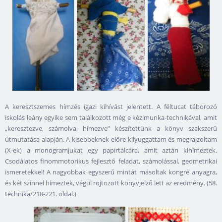
A keresztszemes hímzés igazi kihívást jelentett. A féltucat táborozó
iskolás leány egyike sem találkozott még e kézimunka-technikával, amit
„keresztezve, számolva, hímezve” készítettünk a könyv szakszerű
útmutatása alapján. A kisebbeknek előre kilyuggattam és megrajzoltam
(X-ek) a monogramjukat egy papírtálcára, amit aztán kihímeztek.
Csodálatos finommotorikus fejlesztő feladat, számolással, geometrikai
ismeretekkel! A nagyobbak egyszerű mintát másoltak kongré anyagra,
és két színnel hímeztek, végül rojtozott könyvjelző lett az eredmény. (58.
technika/218-221. oldal.)