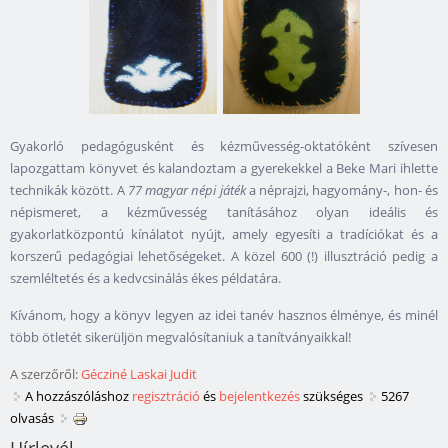
Gyakorló pedagógusként és kézművesség-oktatóként szívesen
lapozgattam könyvet és kalandoztam a gyerekekkel a Beke Mari ihlette
technikák között. A
77 magyar népi játék
a néprajzi, hagyomány-, hon- és
népismeret, a kézművesség tanításához olyan ideális és
gyakorlatközpontú kínálatot nyújt, amely egyesíti a tradíciókat és a
korszerű pedagógiai lehetőségeket. A közel 600 (!) illusztráció pedig a
szemléltetés és a kedvcsinálás ékes példatára.
Kívánom, hogy a könyv legyen az idei tanév hasznos élménye, és minél
több ötletét sikerüljön megvalósítaniuk a tanítványaikkal!
A szerzőről:
Gécziné Laskai Judit
A hozzászóláshoz
regisztráció
és
bejelentkezés
szükséges
5267
olvasás
Hírlevél