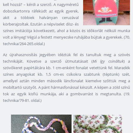
kell hozzá? – kérdi a szerző. A nagyméretű
dobozkartonra ráfeküdt az egyik gyerek,
akit a többiek halványan ceruzával
körberajzoltak. Ezután a népviselet dísz- és
színes imitációja következett, ahol a közös és időkorlát nélküli munka
volt a lényeg! Végül a festett menyecske ruhájába bújtak a gyerekek. (70.
technika/264-265.oldal.)
Az újrahasznosítás jegyében idéztük fel és tanultuk meg a szövés
technikáját. Követve a szerző útmutatásait (
Mi így csináltuk
) a
szövőkeret papírtálcára kb. 1 cm-enként fonalat vetettünk fel. Maradék
színes anyagokat kb. 1,5 cm-es csíkokra szabtunk (téptünk) szét,
amellyel aztán minden második láncfonalat kiemelve szőttük meg a
mobiltartó szütyőt. A pánt hármasfonással készült. A képen a zöld színű
tok az egyik kisfiú munkája, aki a gombvarrást is megtanulta. (19.
technika/79-81. oldal.)