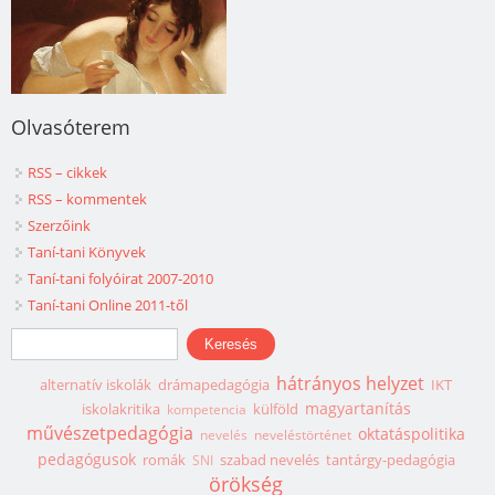
Olvasóterem
RSS – cikkek
RSS – kommentek
Szerzőink
Taní-tani Könyvek
Taní-tani folyóirat 2007-2010
Taní-tani Online 2011-től
Keresés űrlap
Keresés
hátrányos helyzet
alternatív iskolák
drámapedagógia
IKT
magyartanítás
iskolakritika
külföld
kompetencia
művészetpedagógia
oktatáspolitika
nevelés
neveléstörténet
pedagógusok
romák
szabad nevelés
tantárgy-pedagógia
SNI
örökség