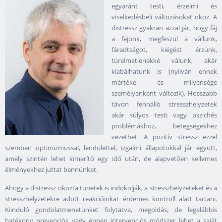
egyaránt testi, érzelmi és
viselkedésbeli változásokat okoz. A
distressz gyakran azzal jár, hogy fáj
a fejünk, megfeszül a vállunk,
fáradtságot, kiégést érzünk,
türelmetlenekké válunk, akár
kiabálhatunk is (nyilván ennek
mértéke és milyensége
személyenként változik). Hosszabb
távon fennálló stresszhelyzetek
akár súlyos testi vagy pszichés
problémákhoz, betegségekhez
vezethet. A pozitív stressz ezzel
szemben optimizmussal, lendülettel, izgalmi állapotokkal jár együtt,
amely szintén lehet kimerítő egy idő után, de alapvetően kellemes
élményekhez juttat bennünket.
Ahogy a distressz okozta tünetek is indokolják, a stresszhelyzeteket és a
stresszhelyzetekre adott reakcióinkat érdemes kontroll alatt tartani.
Kiinduló gondolatmenetünket folytatva, megoldás, de legalábbis
hatékony prevenciós vagy éppen intervenciós módszer lehet a saját