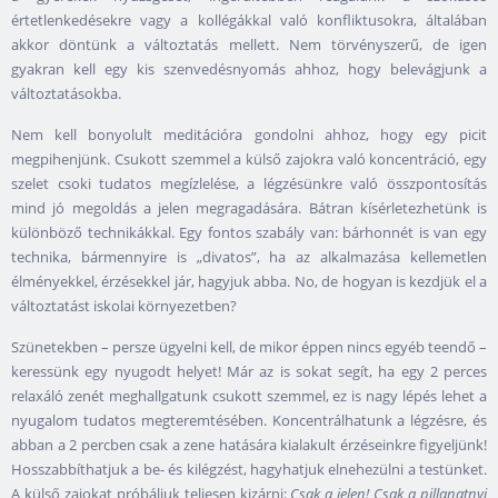
értetlenkedésekre vagy a kollégákkal való konfliktusokra, általában
akkor döntünk a változtatás mellett. Nem törvényszerű, de igen
gyakran kell egy kis szenvedésnyomás ahhoz, hogy belevágjunk a
változtatásokba.
Nem kell bonyolult meditációra gondolni ahhoz, hogy egy picit
megpihenjünk. Csukott szemmel a külső zajokra való koncentráció, egy
szelet csoki tudatos megízlelése, a légzésünkre való összpontosítás
mind jó megoldás a jelen megragadására. Bátran kísérletezhetünk is
különböző technikákkal. Egy fontos szabály van: bárhonnét is van egy
technika, bármennyire is „divatos”, ha az alkalmazása kellemetlen
élményekkel, érzésekkel jár, hagyjuk abba. No, de hogyan is kezdjük el a
változtatást iskolai környezetben?
Szünetekben – persze ügyelni kell, de mikor éppen nincs egyéb teendő –
keressünk egy nyugodt helyet! Már az is sokat segít, ha egy 2 perces
relaxáló zenét meghallgatunk csukott szemmel, ez is nagy lépés lehet a
nyugalom tudatos megteremtésében. Koncentrálhatunk a légzésre, és
abban a 2 percben csak a zene hatására kialakult érzéseinkre figyeljünk!
Hosszabbíthatjuk a be- és kilégzést, hagyhatjuk elnehezülni a testünket.
A külső zajokat próbáljuk teljesen kizárni:
Csak a jelen! Csak a pillanatnyi