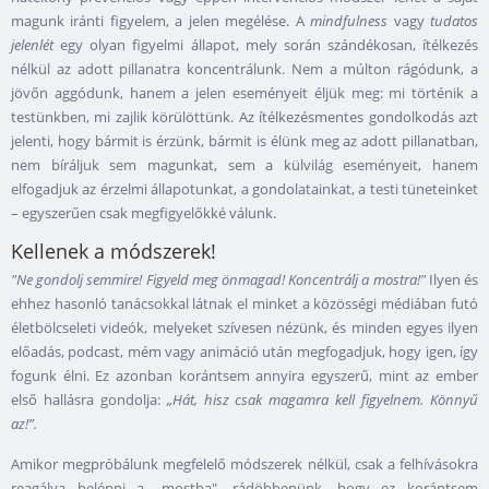
magunk iránti figyelem, a jelen megélése. A
mindfulness
vagy
tudatos
jelenlét
egy olyan figyelmi állapot, mely során szándékosan, ítélkezés
nélkül az adott pillanatra koncentrálunk. Nem a múlton rágódunk, a
jövőn aggódunk, hanem a jelen eseményeit éljük meg: mi történik a
testünkben, mi zajlik körülöttünk. Az ítélkezésmentes gondolkodás azt
jelenti, hogy bármit is érzünk, bármit is élünk meg az adott pillanatban,
nem bíráljuk sem magunkat, sem a külvilág eseményeit, hanem
elfogadjuk az érzelmi állapotunkat, a gondolatainkat, a testi tüneteinket
– egyszerűen csak megfigyelőkké válunk.
Kellenek a módszerek!
"Ne gondolj semmire! Figyeld meg önmagad! Koncentrálj a mostra!"
Ilyen és
ehhez hasonló tanácsokkal látnak el minket a közösségi médiában futó
életbölcseleti videók, melyeket szívesen nézünk, és minden egyes ilyen
előadás, podcast, mém vagy animáció után megfogadjuk, hogy igen, így
fogunk élni. Ez azonban korántsem annyira egyszerű, mint az ember
első hallásra gondolja:
„Hát, hisz csak magamra kell figyelnem. Könnyű
az!”.
Amikor megpróbálunk megfelelő módszerek nélkül, csak a felhívásokra
reagálva belépni a „mostba", rádöbbenünk, hogy ez korántsem