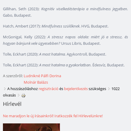
Gillihan, Seth (2023):
Kognitív viselkedésterápia a mindfulness jegyében.
Gabo, Budapest.
Hatch, Ambert (2017):
Mindfulness szülőknek
. HVG, Budapest.
McGonigal, Kelly (2022):
A stressz napos oldala: miért jó a stressz, és
hogyan bánjunk vele ügyesebben?
Ursus Libris, Budapest.
Tolle, Eckhart (2020):
A most hatalma.
Agykontroll, Budapest.
Tolle, Eckhart (2022):
A most hatalma a gyakorlatban.
Édesvíz, Budapest.
A szerzőről:
Ludnikné Pálfi Dorina
Molnár Balázs
A hozzászóláshoz
regisztráció
és
bejelentkezés
szükséges
1022
olvasás
Hírlevél
Ne maradjon le új írásainkról! Iratkozzék fel Hírlevelünkre!