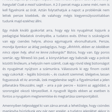
hangulat! Csak a most!
számítson. A 2-3 percet maga a zene méri, nem is
kell figyelnünk az órát. Aztán folytathatjuk a napot: a problémák nem
lettek persze kisebbek, de valahogy mégis kiegyensúlyozottabban
tudunk majd ezekhez állni.
Egy másik kiváló gyakorlat arra, hogy egy kis nyugalmat lopjunk a
pedagógiai feladatok örvényébe, a tudatos evés. Ehhez is szükségünk
van egy csendes helyre, ahova egymagunk elvonulhatunk. Persze,
mondja ilyenkor az átlag pedagógus, hogy
„Áhhhhh, ebben az iskolában
nincs olyan hely, ahol ne lenne zsibongás!”
Biztos, hogy van. Egy poros
szertár, egy félreeső kis pad, a könyvtárban egy babzsák vagy a polcok
közötti linóleum, a helyszín nem számít, csak egy rövid ideig biztonságot
és nyugalmat nyújtson a számunkra. Válasszunk ki egy finom csokit
vagy cukorkát – legális bűnözés –, és csukott szemmel, ízlelgetve, lassan
fogyasszuk el! Az aromák, ízek megjelenése segíti a figyelmünket a jelen
pillanatára fókuszálni, segít – arra a pár percre – kizárni az aggódást, a
szorongást okozó tényezőket. A nyugodt légzés ebben az esetben is
fontos a nyugalom megteremtése és megtartása szempontjából.
Amennyiben teljességgel ki van zárva annak a lehetősége, hogy csöndes
magányba húzódjunk egy pár perc erejéig, a tudatos jelenlétet akkor is