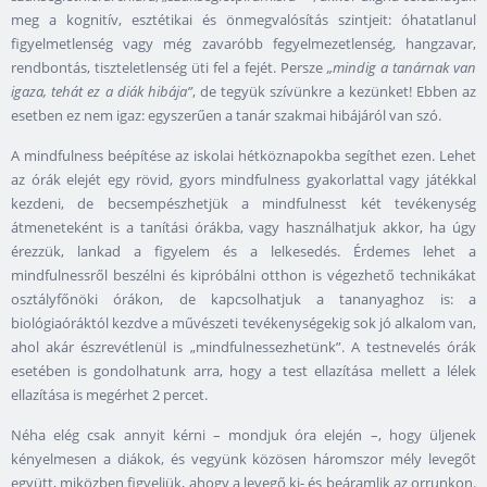
meg a kognitív, esztétikai és önmegvalósítás szintjeit: óhatatlanul
figyelmetlenség vagy még zavaróbb fegyelmezetlenség, hangzavar,
rendbontás, tiszteletlenség üti fel a fejét. Persze
„mindig a tanárnak van
igaza, tehát ez a diák hibája”
, de tegyük szívünkre a kezünket! Ebben az
esetben ez nem igaz: egyszerűen a tanár szakmai hibájáról van szó.
A mindfulness beépítése az iskolai hétköznapokba segíthet ezen. Lehet
az órák elejét egy rövid, gyors mindfulness gyakorlattal vagy játékkal
kezdeni, de becsempészhetjük a mindfulnesst két tevékenység
átmeneteként is a tanítási órákba, vagy használhatjuk akkor, ha úgy
érezzük, lankad a figyelem és a lelkesedés. Érdemes lehet a
mindfulnessről beszélni és kipróbálni otthon is végezhető technikákat
osztályfőnöki órákon, de kapcsolhatjuk a tananyaghoz is: a
biológiaóráktól kezdve a művészeti tevékenységekig sok jó alkalom van,
ahol akár észrevétlenül is „mindfulnessezhetünk”. A testnevelés órák
esetében is gondolhatunk arra, hogy a test ellazítása mellett a lélek
ellazítása is megérhet 2 percet.
Néha elég csak annyit kérni – mondjuk óra elején –, hogy üljenek
kényelmesen a diákok, és vegyünk közösen háromszor mély levegőt
együtt, miközben figyeljük, ahogy a levegő ki- és beáramlik az orrunkon.