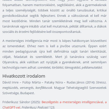
folyamatban, hanem mentorokként, segítőkként, akik a gyermekeknek
a teljes személyiségét, többek között az önálló tanulásukat, kritikai
gondolkodásukat segítik fejleszteni. Ennek a változásnak el kell már
most kezdődnie. Minden tanár szemléletének meg kell változnia. A
tanároknak egyre inkább utat kell mutatniuk, példát állítaniuk, a diákok
szociális és érzelmi fejlődésére kell összepontosítaniuk.
A mesterséges intelligencia már most is képes hatékonyan közvetíteni
az ismereteket. Ehhez nem is kell a jövőbe utaznunk. Éppen ezért
minden pedagógusnak újra kell definiálnia saját tanári identitását,
céljait, feladatait és szemléletét. Mert jó tanárokra szükség van!
Olyanokra, akik valóban azt nyújtják a gyerekeknek, amit semmilyen
technológia nem adhat:
szeretetet, törődést, támogatást, példamutatást.
Hivatkozott irodalom
Dávid Imre – Fülöp Márta – Pataky Nóra – Rudas János (2014):
Stressz,
megküzdés, versengés, konfliktusok.
Magyar Tehetségsegítő Szervezetek
Szövetsége, Budapest.
Friderikusz Sándor (2025):
Beszélgetés a mesterséges intelligenciával, a
ChatGPT-vel
.
Friderikusz Podcast
123.