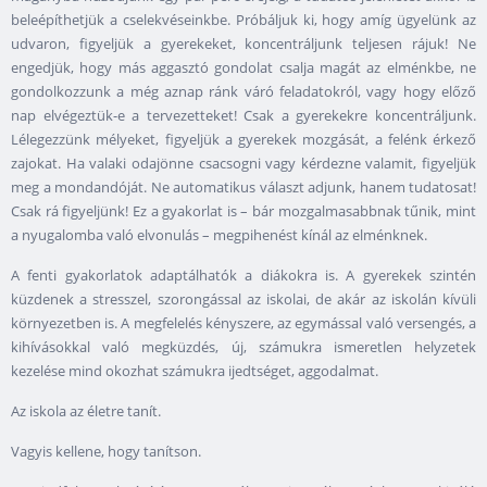
beleépíthetjük a cselekvéseinkbe. Próbáljuk ki, hogy amíg ügyelünk az
udvaron, figyeljük a gyerekeket, koncentráljunk teljesen rájuk! Ne
engedjük, hogy más aggasztó gondolat csalja magát az elménkbe, ne
gondolkozzunk a még aznap ránk váró feladatokról, vagy hogy előző
nap elvégeztük-e a tervezetteket! Csak a gyerekekre koncentráljunk.
Lélegezzünk mélyeket, figyeljük a gyerekek mozgását, a felénk érkező
zajokat. Ha valaki odajönne csacsogni vagy kérdezne valamit, figyeljük
meg a mondandóját. Ne automatikus választ adjunk, hanem tudatosat!
Csak rá figyeljünk! Ez a gyakorlat is – bár mozgalmasabbnak tűnik, mint
a nyugalomba való elvonulás – megpihenést kínál az elménknek.
A fenti gyakorlatok adaptálhatók a diákokra is. A gyerekek szintén
küzdenek a stresszel, szorongással az iskolai, de akár az iskolán kívüli
környezetben is. A megfelelés kényszere, az egymással való versengés, a
kihívásokkal való megküzdés, új, számukra ismeretlen helyzetek
kezelése mind okozhat számukra ijedtséget, aggodalmat.
Az iskola az életre tanít.
Vagyis kellene, hogy tanítson.