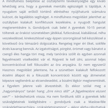
A mindfulness beépítése az osztálytermi tevékenységbe egy kiváló
lehetőség arra, hogy a gyerekek mentális egészségét is tápláljuk. A
nyugalom saját erőből történő eléréséhez nyújthatunk számukra
kulcsot, de legalábbis segítséget. A mindfulness megoldást jelenthet az
osztályban kialakult konfliktusok kezelésére, a nyugodt hangulat
megteremtésére is. Gondoljunk csak bele! A gyerekek 10-15 percet
töltenek az óraközi szünetekben játékkal, futkosással, kiabálással, néha
veszekedéssel, kirekesztéssel vagy éppen szorongással teli készüléssel a
következő óra témazáró dolgozatára. Rengeteg inger éri őket, sokféle
érzés kavarog bennük. Az izgatottságot, pörgést, örömet vagy bánatot a
csengő éles hangja töri meg, mely tanórára szólít és egyben azonnali
fegyelmezett viselkedést vár el. Rögvest le kell ülni, azonnal teljes
koncentrációval kell fókuszálni az óra anyagára. Ez nem egyszerű!
Hasznos megoldást jelentene, ha a szünetben kialakult felfokozott
érzelmi állapot és a fókuszált koncentráció között egy átmenetet
képezve segítenénk az elcsendesedést, a bizalmi légkör megteremtését,
a figyelem jelenre való átvezetését. És ekkor szólal meg a
„hagyományos” tanári hang:
„Erre nincs idő!” „A fegyelmezésre viszont
van?”
– kérdezhetünk vissza. Ha nem fordítunk időt a gyerekek lelki
szükségleteinek kielégítésére – gondoljunk csak a Maslow-féle
szükséglethierarchiára, „szükségletpiramisra” –, akkor aligha célozhatjuk