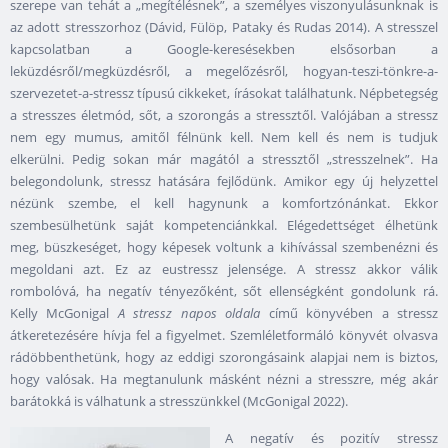
szerepe van tehát a „megítélésnek”, a személyes viszonyulásunknak is
az adott stresszorhoz (Dávid, Fülöp, Pataky és Rudas 2014). A stresszel
kapcsolatban a Google-keresésekben elsősorban a
leküzdésről/megküzdésről, a megelőzésről, hogyan-teszi-tönkre-a-
szervezetet-a-stressz típusú cikkeket, írásokat találhatunk. Népbetegség
a stresszes életmód, sőt, a szorongás a stressztől. Valójában a stressz
nem egy mumus, amitől félnünk kell. Nem kell és nem is tudjuk
elkerülni. Pedig sokan már magától a stressztől „stresszelnek”. Ha
belegondolunk, stressz hatására fejlődünk. Amikor egy új helyzettel
nézünk szembe, el kell hagynunk a komfortzónánkat. Ekkor
szembesülhetünk saját kompetenciánkkal. Elégedettséget élhetünk
meg, büszkeséget, hogy képesek voltunk a kihívással szembenézni és
megoldani azt. Ez az eustressz jelensége. A stressz akkor válik
rombolóvá, ha negatív tényezőként, sőt ellenségként gondolunk rá.
Kelly McGonigal
A stressz napos oldala
című könyvében a stressz
átkeretezésére hívja fel a figyelmet. Szemléletformáló könyvét olvasva
rádöbbenthetünk, hogy az eddigi szorongásaink alapjai nem is biztos,
hogy valósak. Ha megtanulunk másként nézni a stresszre, még akár
barátokká is válhatunk a stresszünkkel (McGonigal 2022).
A negatív és pozitív stressz