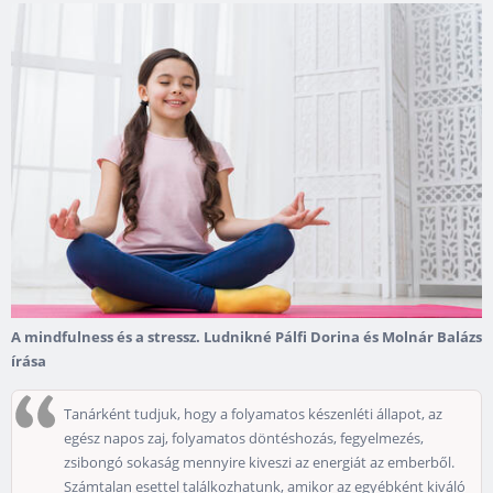
A mindfulness és a stressz. Ludnikné Pálfi Dorina és Molnár Balázs
írása
Tanárként tudjuk, hogy a folyamatos készenléti állapot, az
egész napos zaj, folyamatos döntéshozás, fegyelmezés,
zsibongó sokaság mennyire kiveszi az energiát az emberből.
Számtalan esettel találkozhatunk, amikor az egyébként kiváló