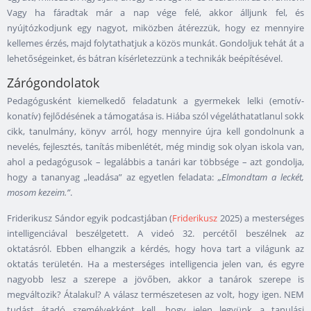
Vagy ha fáradtak már a nap vége felé, akkor álljunk fel, és
nyújtózkodjunk egy nagyot, miközben átérezzük, hogy ez mennyire
kellemes érzés, majd folytathatjuk a közös munkát. Gondoljuk tehát át a
lehetőségeinket, és bátran kísérletezzünk a technikák beépítésével.
Zárógondolatok
Pedagógusként kiemelkedő feladatunk a gyermekek lelki (emotív-
konatív) fejlődésének a támogatása is. Hiába szól végeláthatatlanul sokk
cikk, tanulmány, könyv arról, hogy mennyire újra kell gondolnunk a
nevelés, fejlesztés, tanítás mibenlétét, még mindig sok olyan iskola van,
ahol a pedagógusok – legalábbis a tanári kar többsége – azt gondolja,
hogy a tananyag „leadása” az egyetlen feladata:
„Elmondtam a leckét,
mosom kezeim.”
.
Friderikusz Sándor egyik podcastjában (
Friderikusz
2025) a mesterséges
intelligenciával beszélgetett. A videó 32. percétől beszélnek az
oktatásról. Ebben elhangzik a kérdés, hogy hova tart a világunk az
oktatás területén. Ha a mesterséges intelligencia jelen van, és egyre
nagyobb lesz a szerepe a jövőben, akkor a tanárok szerepe is
megváltozik? Átalakul? A válasz természetesen az volt, hogy igen. NEM
tudást átadó személyekként kell, hogy jelen legyünk a tanulási