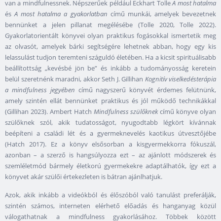
van a mindfulnessnek. Népszerűek például Eckhart Tolle
A most hatalma
és
A most hatalma a gyakorlatban
című munkái, amelyek bevezetnek
bennünket a jelen pillanat megélésébe (Tolle 2020, Tolle 2022).
Gyakorlatorientált könyvei olyan praktikus fogásokkal ismertetik meg
az olvasót, amelyek bárki segítségére lehetnek abban, hogy egy kis
lelassulást tudjon teremteni száguldó életében. Ha a kicsit spirituálisabb
beállítottság „kevésbé jön be” és inkább a tudományosság keretein
belül szeretnénk maradni, akkor Seth J. Gillihan
Kognitív viselkedésterápia
a mindfulness jegyében
című nagyszerű könyvét érdemes felütnünk,
amely szintén ellát bennünket praktikus és jól működő technikákkal
(Gillihan 2023). Ambert Hatch
Mindfulness szülőknek
című könyve olyan
szülőknek szól, akik tudatosságot, nyugodtabb légkört kívánnak
beépíteni a családi lét és a gyermeknevelés kaotikus útvesztőjébe
(Hatch 2017). Ez a könyv elsősorban a kisgyermekkorra fókuszál,
azonban – a szerző is hangsúlyozza ezt – az ajánlott módszerek és
szemléletmód bármely életkorú gyermekekre adaptálhatók, így ezt a
könyvet akár szülői értekezleten is bátran ajánlhatjuk.
Azok, akik inkább a videókból és élőszóból való tanulást preferálják,
szintén számos, interneten elérhető előadás és hanganyag közül
válogathatnak a mindfulness gyakorlásához. Többek között