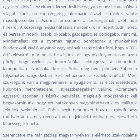
egyszerű kihívás. Az elménk lecsendesítése nagyon nehéz feladat. Olyan
világot élünk, amikor rengeteg információ áraszt el minket szinte
másodpercenként. Azonnal értesülünk a szorongásnak okot adó
hírekről. A közösségi média hatására mindenkiről mindent tudni lehet,
és persze mindenki szebb, okosabb, gazdagabb és boldogabb, mint mi.
Mindemellett ott a nyomás rajtunk: bombáznak a munkahelyi
feladatokkal, kiváló anyának vagy apának szeretnénk tűnni, hogy a TÉR-
értékelésekről már ne is beszéljünk. Az agyunk folyamatosan azon
pörög, hogy ezeket az információkat feldolgozza, a kimondott-
kimondatlan elvárásokat kezelje. Soha meg nem pihenve. Ebben a
folyamatos száguldásban kell behúznunk a kéziféket.
Miért?
Mert
szükségünk van a megpihenésre, a nyugalomra, az elcsendesedésre,
különben menthetetlenül „stresszbetegekké” válunk. Korántsem
egyszerű azonban a kézifék behúzása, megfelelő módszereket kell
begyakorolnunk, hogy ezt hatékonyan megvalósíthassuk és leállítsuk
„elménk szélmalmait”. Ehhez segít bennünket hozzá a mindfulness
módszertana, amely révén a tudatos jelenlét tanulható és fejleszthető
képességgé tehető.
Szerencsére ma már gazdag, magyar nyelven is elérhető szakirodalma