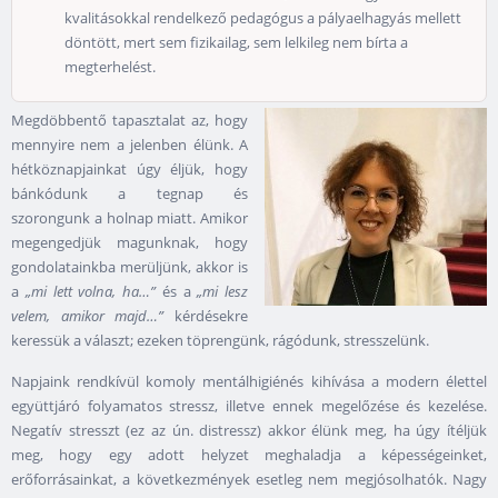
kvalitásokkal rendelkező pedagógus a pályaelhagyás mellett
döntött, mert sem fizikailag, sem lelkileg nem bírta a
megterhelést.
Megdöbbentő tapasztalat az, hogy
mennyire nem a jelenben élünk. A
hétköznapjainkat úgy éljük, hogy
bánkódunk a tegnap és
szorongunk a holnap miatt. Amikor
megengedjük magunknak, hogy
gondolatainkba merüljünk, akkor is
a
„mi lett volna, ha…”
és a
„mi lesz
velem, amikor majd…”
kérdésekre
keressük a választ; ezeken töprengünk, rágódunk, stresszelünk.
Napjaink rendkívül komoly mentálhigiénés kihívása a modern élettel
együttjáró folyamatos stressz, illetve ennek megelőzése és kezelése.
Negatív stresszt (ez az ún. distressz) akkor élünk meg, ha úgy ítéljük
meg, hogy egy adott helyzet meghaladja a képességeinket,
erőforrásainkat, a következmények esetleg nem megjósolhatók. Nagy