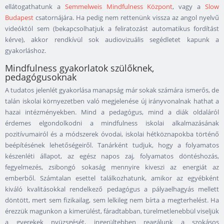
ellátogathatunk a
Semmelweis Mindfulness Központ
, vagy a
Slow
Budapest
csatornájára. Ha pedig nem rettenünk vissza az angol nyelvű
videóktól sem (bekapcsolhatjuk a feliratozást automatikus fordítást
kérve), akkor rendkívül sok audiovizuális segédletet kapunk a
gyakorláshoz.
Mindfulness gyakorlatok szülőknek,
pedagógusoknak
A tudatos jelenlét gyakorlása manapság már sokak számára ismerős, de
talán iskolai környezetben való megjelenése új irányvonalnak hathat a
hazai intézményekben. Mind a pedagógus, mind a diák oldaláról
érdemes elgondolkodni a mindfulness iskolai alkalmazásának
pozitívumairól és a módszerek óvodai, iskolai hétköznapokba történő
beépítésének lehetőségeiről. Tanárként tudjuk, hogy a folyamatos
készenléti állapot, az egész napos zaj, folyamatos döntéshozás,
fegyelmezés, zsibongó sokaság mennyire kiveszi az energiát az
emberből. Számtalan esettel találkozhatunk, amikor az egyébként
kiváló kvalitásokkal rendelkező pedagógus a pályaelhagyás mellett
döntött, mert sem fizikailag, sem lelkileg nem bírta a megterhelést. Ha
érezzük magunkon a kimerülést, fáradtabban, türelmetlenebbül viseljük
a gyerekek nyüzsgését, ingerültebben reagálunk a szokásos