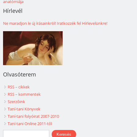
anatómiája
Hírlevél
Ne maradjon le új írásainkról! Iratkozzék fel Hírlevelünkre!
Olvasóterem
RSS – cikkek
RSS – kommentek
Szerzőink
Taní-tani Könyvek
Taní-tani folyóirat 2007-2010
Taní-tani Online 2011-től
Keresés űrlap
Keresés