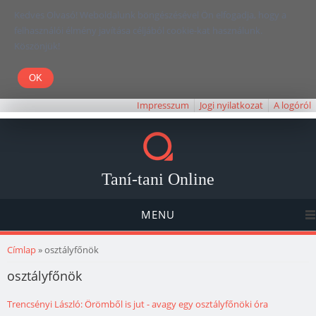
Kedves Olvasó! Weboldalunk böngészésével Ön elfogadja, hogy a
felhasználói élmény javítása céljából cookie-kat használunk.
Köszönjük!
Impresszum
Jogi nyilatkozat
A logóról
Taní-tani Online
MENU
Jelenlegi hely
Címlap
» osztályfőnök
osztályfőnök
Trencsényi László: Örömből is jut - avagy egy osztályfőnöki óra