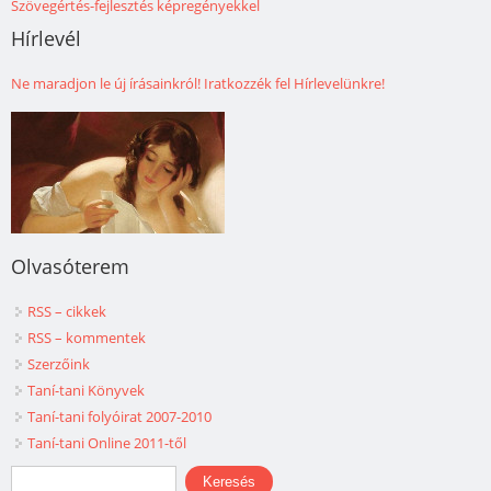
Szövegértés-fejlesztés képregényekkel
Hírlevél
Ne maradjon le új írásainkról! Iratkozzék fel Hírlevelünkre!
Olvasóterem
RSS – cikkek
RSS – kommentek
Szerzőink
Taní-tani Könyvek
Taní-tani folyóirat 2007-2010
Taní-tani Online 2011-től
Keresés űrlap
Keresés