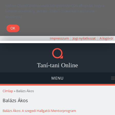
Kedves Olvasó! Weboldalunk böngészésével Ön elfogadja, hogy a
felhasználói élmény javítása céljából cookie-kat használunk.
Köszönjük!
Impresszum
Jogi nyilatkozat
A logóról
Taní-tani Online
MENU
Jelenlegi hely
Címlap
» Balázs Ákos
Balázs Ákos
Balázs Ákos: A szegedi Hallgatói Mentorprogram