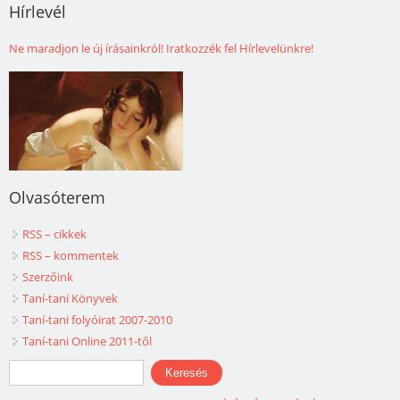
Hírlevél
Ne maradjon le új írásainkról! Iratkozzék fel Hírlevelünkre!
Olvasóterem
RSS – cikkek
RSS – kommentek
Szerzőink
Taní-tani Könyvek
Taní-tani folyóirat 2007-2010
Taní-tani Online 2011-től
Keresés űrlap
Keresés