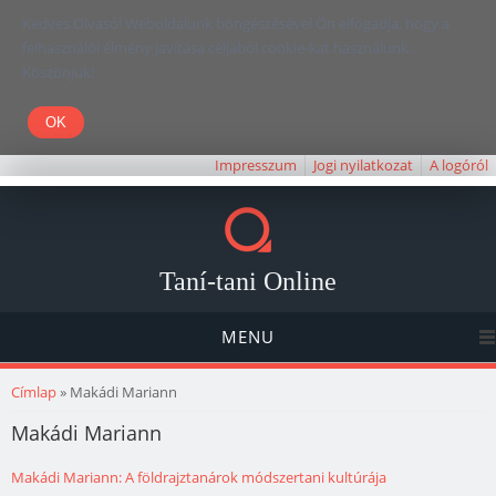
Kedves Olvasó! Weboldalunk böngészésével Ön elfogadja, hogy a
felhasználói élmény javítása céljából cookie-kat használunk.
Köszönjük!
Impresszum
Jogi nyilatkozat
A logóról
Taní-tani Online
MENU
Jelenlegi hely
Címlap
» Makádi Mariann
Makádi Mariann
Makádi Mariann: A földrajztanárok módszertani kultúrája