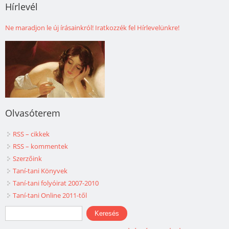
Hírlevél
Ne maradjon le új írásainkról! Iratkozzék fel Hírlevelünkre!
Olvasóterem
RSS – cikkek
RSS – kommentek
Szerzőink
Taní-tani Könyvek
Taní-tani folyóirat 2007-2010
Taní-tani Online 2011-től
Keresés űrlap
Keresés