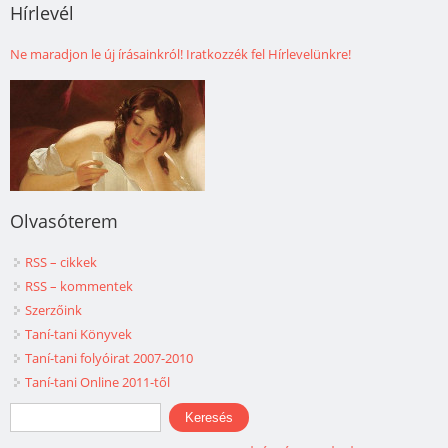
Hírlevél
Ne maradjon le új írásainkról! Iratkozzék fel Hírlevelünkre!
Olvasóterem
RSS – cikkek
RSS – kommentek
Szerzőink
Taní-tani Könyvek
Taní-tani folyóirat 2007-2010
Taní-tani Online 2011-től
Keresés űrlap
Keresés