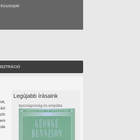
 Köszönjük!
ISZTRÁCIÓ
Legújabb írásaink
ok,
Igazságosság és empátia
ázi
zör
sem
émák