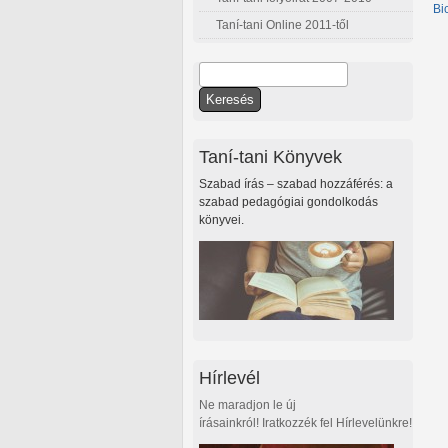
Bi
Taní-tani Online 2011-től
Keresés
Keresés űrlap
Taní-tani Könyvek
Szabad írás – szabad hozzáférés: a
szabad pedagógiai gondolkodás
könyvei.
Hírlevél
Ne maradjon le új
írásainkról! Iratkozzék fel Hírlevelünkre!