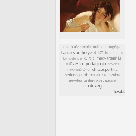
alternatív iskolák
drámapedagógia
hátrányos helyzet
IKT
iskolakritika
külföld
magyartanítás
kompetencia
művészetpedagógia
nevelés
oktatáspolitika
neveléstörténet
pedagógusok
romák
szabad
SNI
nevelés
tantárgy-pedagógia
örökség
Tovább