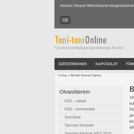
Kedves Olvasó! Weboldalunk böngészésével Ön
A szabad pedagógiai gondolkodás fóruma
SZERZŐINKNEK
KAPCSOLAT
FŐM
Címlap
» Bicsák Zsanett Ágnes
Jelenlegi hely
B
Olvasóterem
19
RSS – cikkek
ku
RSS – kommentek
Fő
já
Szerzőink
kö
Taní-tani Könyvek
ál
Taní-tani folyóirat 2007-2010