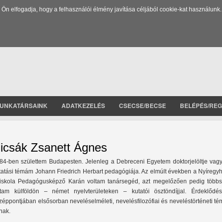
 elfogadja, hogy a felhasználói élmény javítása céljából cookie-kat használunk.
UNKATÁRSAINK
ADATKEZELÉS
CSECSE/BECSE
BELÉPÉS/REG
icsák Zsanett Ágnes
84-ben születtem Budapesten. Jelenleg a Debreceni Egyetem doktorjelöltje vagy
tatási témám Johann Friedrich Herbart pedagógiája. Az elmúlt években a Nyíregyh
iskola Pedagógusképző Karán voltam tanársegéd, azt megelőzően pedig többs
rtam külföldön – német nyelvterületeken – kutatói ösztöndíjjal. Érdeklődé
zéppontjában elsősorban neveléselméleti, nevelésfilozófiai és neveléstörténeti t
lnak.