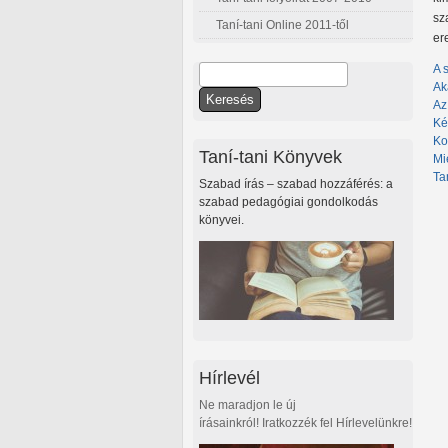
sz
Taní-tani Online 2011-től
er
A 
Keresés
Ak
Keresés űrlap
Az
Ké
Ko
Taní-tani Könyvek
Mi
Ta
Szabad írás – szabad hozzáférés: a
szabad pedagógiai gondolkodás
könyvei.
Hírlevél
Ne maradjon le új
írásainkról! Iratkozzék fel Hírlevelünkre!