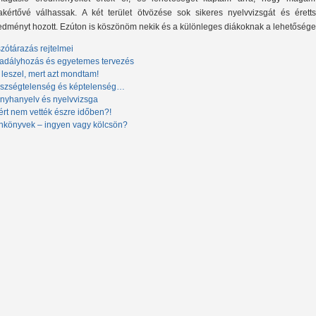
akértővé válhassak. A két terület ötvözése sok sikeres nyelvvizsgát és éretts
edményt hozott. Ezúton is köszönöm nekik és a különleges diákoknak a lehetősége
szótárazás rejtelmei
adályhozás és egyetemes tervezés
 leszel, mert azt mondtam!
szségtelenség és képtelenség…
nyhanyelv és nyelvvizsga
ért nem vették észre időben?!
nkönyvek – ingyen vagy kölcsön?