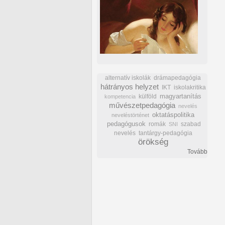
alternatív iskolák
drámapedagógia
hátrányos helyzet
IKT
iskolakritika
külföld
magyartanítás
kompetencia
művészetpedagógia
nevelés
oktatáspolitika
neveléstörténet
pedagógusok
romák
szabad
SNI
nevelés
tantárgy-pedagógia
örökség
Tovább