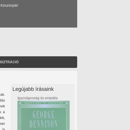
 Köszönjük!
ISZTRÁCIÓ
Legújabb írásaink
ak.
Igazságosság és empátia
dás
nek
s a
ik,
ban
 is