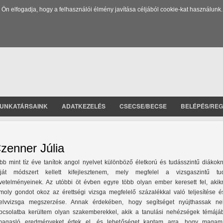
 elfogadja, hogy a felhasználói élmény javítása céljából cookie-kat használunk.
UNKATÁRSAINK
ADATKEZELÉS
CSECSE/BECSE
BELÉPÉS/REG
zenner Júlia
bb mint tíz éve tanítok angol nyelvet különböző életkorú és tudásszintű diákokn
ját módszert kellett kifejlesztenem, mely megfelel a vizsgaszintű tu
vetelményeinek. Az utóbbi öt évben egyre több olyan ember keresett fel, akik
moly gondot okoz az érettségi vizsga megfelelő százalékkal való teljesítése é
elvvizsga megszerzése. Annak érdekében, hogy segítséget nyújthassak nek
pcsolatba kerültem olyan szakemberekkel, akik a tanulási nehézségek témájá
magasló eredményeket értek el, és lehetőséget kaptam arra, hogy magam