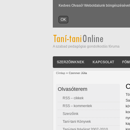
Kedves Olvasó! Weboldalunk böngészésével Ön
A szabad pedagógiai gondolkodás fóruma
SZERZŐINKNEK
KAPCSOLAT
FŐM
Címlap
» Czenner Júlia
Jelenlegi hely
C
Olvasóterem
Tö
RSS – cikkek
Sa
RSS – kommentek
kö
ko
Szerzőink
ny
Taní-tani Könyvek
ka
Taní-tani folyóirat 2007-2010
ki