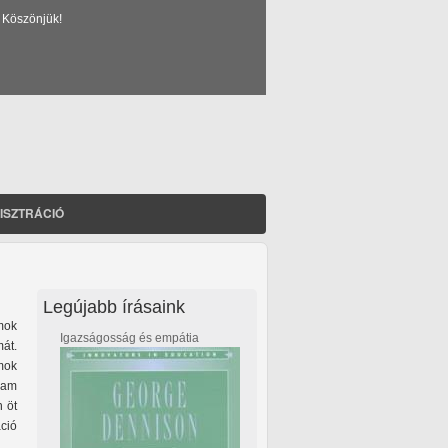
 Köszönjük!
ISZTRÁCIÓ
Legújabb írásaink
amok
Igazságosság és empátia
át.
mok
ram
n öt
ció