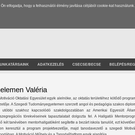
 elfogadja, hogy a felhasználói élmény javítása céljából cookie-kat használunk.
UNKATÁRSAINK
ADATKEZELÉS
CSECSE/BECSE
BELÉPÉS/REG
elemen Valéria
Motiváció Oktatási Egyesület egyik alelnöke, az oktatás területéhez kötődő progr
zetője. A Szegedi Tudományegyetemen szerzett angol és pedagógia szakos diplom
 utóbbi szakhoz kapcsolódó szakdolgozatában az Amerikai Egyesült Álla
szegregációs törekvéseinek tapasztalatait dolgozta fel. A Hallgatói Mentorprog
ső két tanévében mentorhallgatóként segítette a bezárt iskola tanulóit, ezt követőe
en keresztül a program projektvezetője, majd tanodavezető a szegedi Motivá
nodában. A Motiváció Műhely és a TanodaPlatform egyik alapítója.