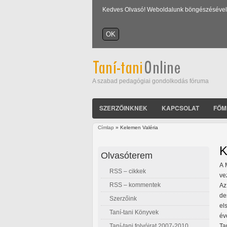
Kedves Olvasó! Weboldalunk böngészésével Ön
A szabad pedagógiai gondolkodás fóruma
SZERZŐINKNEK
KAPCSOLAT
FŐM
Címlap
» Kelemen Valéria
Jelenlegi hely
K
Olvasóterem
A 
RSS – cikkek
ve
RSS – kommentek
Az
de
Szerzőink
el
Taní-tani Könyvek
év
Taní-tani folyóirat 2007-2010
Ta