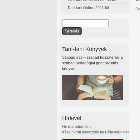
Taní-tani Online 2011-től
Be
Keresés
Keresés űrlap
Taní-tani Könyvek
Szabad írás – szabad hozzáférés: a
szabad pedagógiai gondolkodás
könyvei.
Hírlevél
Ne maradjon le új
írásainkról! Iratkozzék fel Hírlevelünkre!