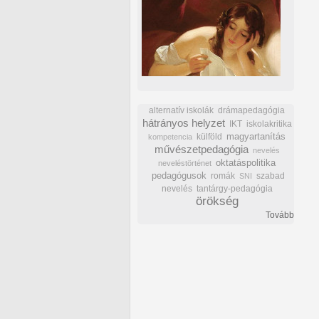
alternatív iskolák
drámapedagógia
hátrányos helyzet
IKT
iskolakritika
külföld
magyartanítás
kompetencia
művészetpedagógia
nevelés
oktatáspolitika
neveléstörténet
pedagógusok
romák
szabad
SNI
nevelés
tantárgy-pedagógia
örökség
Tovább