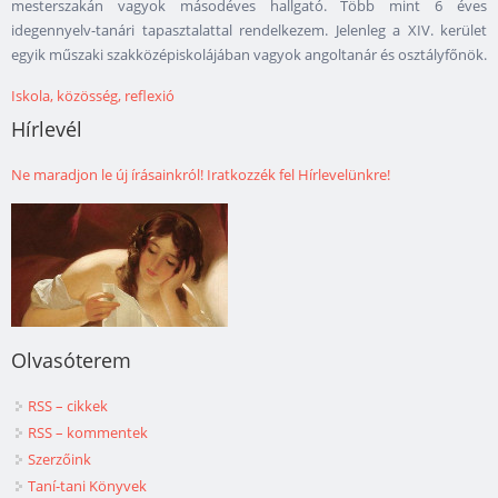
mesterszakán vagyok másodéves hallgató. Több mint 6 éves
idegennyelv-tanári tapasztalattal rendelkezem. Jelenleg a XIV. kerület
egyik műszaki szakközépiskolájában vagyok angoltanár és osztályfőnök.
Iskola, közösség, reflexió
Hírlevél
Ne maradjon le új írásainkról! Iratkozzék fel Hírlevelünkre!
Olvasóterem
RSS – cikkek
RSS – kommentek
Szerzőink
Taní-tani Könyvek