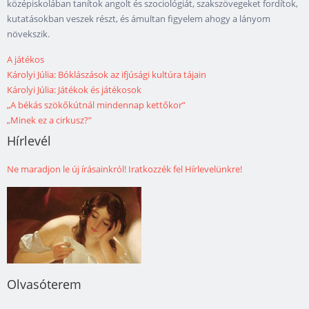
középiskolában tanítok angolt és szociológiát, szakszövegeket fordítok,
kutatásokban veszek részt, és ámultan figyelem ahogy a lányom
növekszik.
A játékos
Károlyi Júlia: Bóklászások az ifjúsági kultúra tájain
Károlyi Júlia: Játékok és játékosok
„A békás szökőkútnál mindennap kettőkor”
„Minek ez a cirkusz?”
Hírlevél
Ne maradjon le új írásainkról! Iratkozzék fel Hírlevelünkre!
Olvasóterem