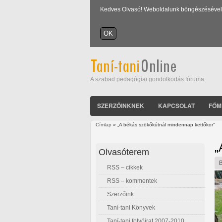
Kedves Olvasó! Weboldalunk böngészésével Ön
A szabad pedagógiai gondolkodás fóruma
SZERZŐINKNEK
KAPCSOLAT
FŐM
Címlap
» „A békás szökőkútnál mindennap kettőkor”
Jelenlegi hely
„
Olvasóterem
RSS – cikkek
RSS – kommentek
Szerzőink
Taní-tani Könyvek
Taní-tani folyóirat 2007-2010