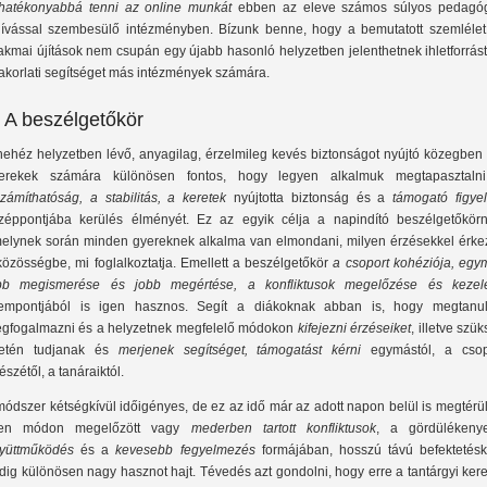
hatékonyabbá tenni az online munkát
ebben az eleve számos súlyos pedagóg
hívással szembesülő intézményben. Bízunk benne, hogy a bemutatott szemlélet
akmai újítások nem csupán egy újabb hasonló helyzetben jelenthetnek ihletforrás
akorlati segítséget más intézmények számára.
. A beszélgetőkör
nehéz helyzetben lévő, anyagilag, érzelmileg kevés biztonságot nyújtó közegben 
erekek számára különösen fontos, hogy legyen alkalmuk megtapasztal
számíthatóság, a stabilitás, a keretek
nyújtotta biztonság és a
támogató figye
zéppontjába kerülés élményét. Ez az egyik célja a napindító beszélgetőkörn
elynek során minden gyereknek alkalma van elmondani, milyen érzésekkel érkez
közösségbe, mi foglalkoztatja. Emellett a beszélgetőkör
a csoport kohéziója, egy
bb megismerése és jobb megértése, a konfliktusok megelőzése és kezel
empontjából is igen hasznos. Segít a diákoknak abban is, hogy megtanul
gfogalmazni és a helyzetnek megfelelő módokon
kifejezni érzéseiket
, illetve szü
etén tudjanak és
merjenek segítséget, támogatást kérni
egymástól, a csop
észétől, a tanáraiktól.
módszer kétségkívül időigényes, de ez az idő már az adott napon belül is megtérü
yen módon megelőzött vagy
mederben tartott konfliktusok
, a gördülékeny
yüttműködés
és a
kevesebb fegyelmezés
formájában, hosszú távú befektetésk
dig különösen nagy hasznot hajt. Tévedés azt gondolni, hogy erre a tantárgyi ker