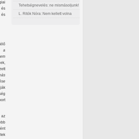
iai
Tehetségnevelés: ne mismásoljunk!
 és
L. Ritók Nóra: Nem kellett volna
t és
élő
ni
a
lem
ek,
ett
más
ése
ják
kség
ort
l az
ebb
ént
etek