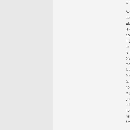
tö
Az
ab
El
je
sz
te
az
le
ol
ma
ke
be
tá
ho
te
go
od
ho
ít
át