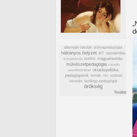
„
d
alternatív iskolák
drámapedagógia
hátrányos helyzet
IKT
iskolakritika
külföld
magyartanítás
kompetencia
művészetpedagógia
nevelés
oktatáspolitika
neveléstörténet
pedagógusok
romák
szabad
SNI
nevelés
tantárgy-pedagógia
örökség
Tovább