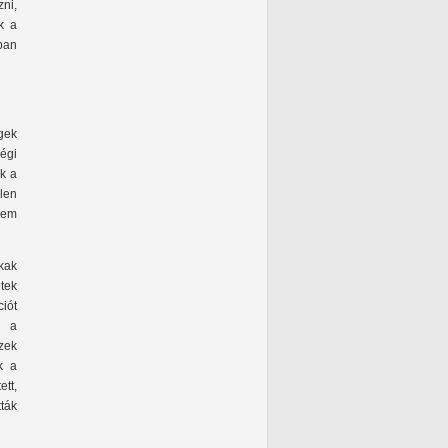
zni,
k a
ban
gek
égi
ak a
elen
 nem
kak
tek
ciót
i a
zek
k a
tt,
tták