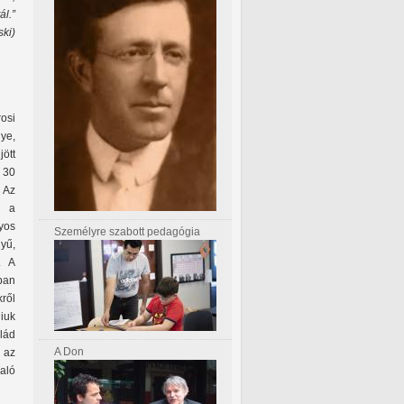
ál.”
ski)
n
osi
ye,
jött
 30
 Az
l a
yos
Személyre szabott pedagógia
yű,
. A
ban
kről
niuk
lád
A Don
 az
aló