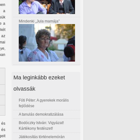
ben
i a
sük
Mindenki „Jula mamája”
ve a
két
 az
mai
ye,
ában
Ma leginkább ezeket
olvassák
Fóti Péter: A gyerekek morális
fejlődése
A tanulás demokratizálása
Bodóczky István: Vigyázat!
 és
Kártékony festészet!
r és
geit
Játékosítás történelemórán