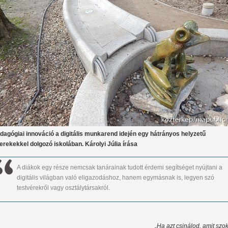
dagógiai innováció a digitális munkarend idején egy hátrányos helyzetű
erekekkel dolgozó iskolában. Károlyi Júlia írása
A diákok egy része nemcsak tanárainak tudott érdemi segítséget nyújtani a
digitális világban való eligazodáshoz, hanem egymásnak is, legyen szó
testvérekről vagy osztálytársakról.
„Ha azt csinálod, amit szok