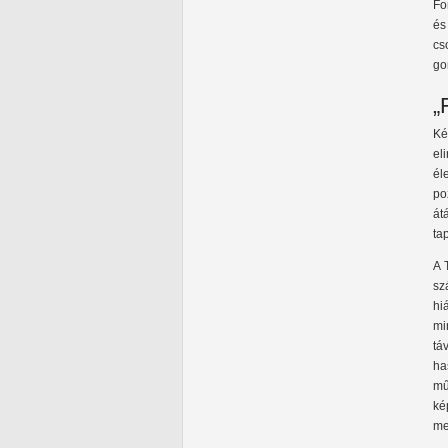
Fo
és
cs
go
„
Ké
el
él
po
át
ta
A 
sz
hi
mi
tá
ha
mű
ké
me