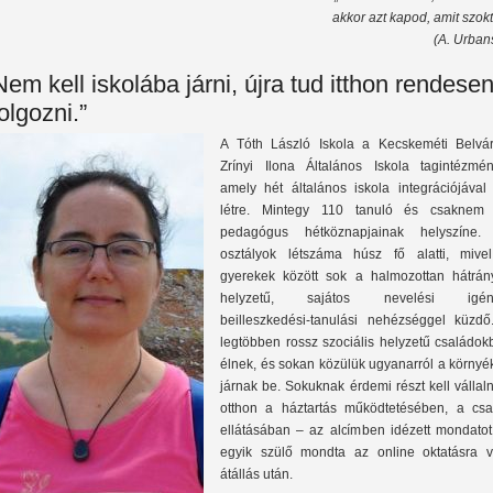
akkor azt kapod, amit szokt
(A. Urban
Nem kell iskolába járni, újra tud itthon rendese
olgozni.”
A Tóth László Iskola a Kecskeméti Belvár
Zrínyi Ilona Általános Iskola tagintézmén
amely hét általános iskola integrációjával 
létre. Mintegy 110 tanuló és csaknem
pedagógus hétköznapjainak helyszíne.
osztályok létszáma húsz fő alatti, mive
gyerekek között sok a halmozottan hátrán
helyzetű, sajátos nevelési igén
beilleszkedési-tanulási nehézséggel küzdő
legtöbben rossz szociális helyzetű családok
élnek, és sokan közülük ugyanarról a környé
járnak be. Sokuknak érdemi részt kell vállal
otthon a háztartás működtetésében, a csa
ellátásában – az alcímben idézett mondatot
egyik szülő mondta az online oktatásra v
átállás után.