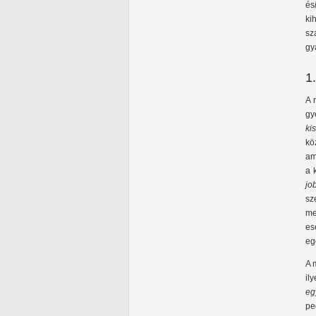
és
ki
sz
gy
1
A 
gy
ki
kö
am
a 
jo
sz
me
es
eg
A 
il
eg
pe