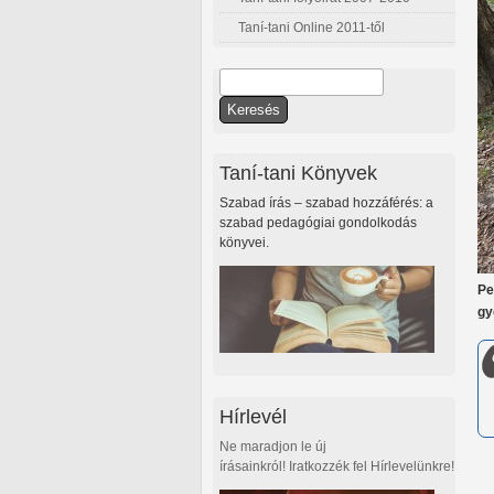
Taní-tani Online 2011-től
Keresés
Keresés űrlap
Taní-tani Könyvek
Szabad írás – szabad hozzáférés: a
szabad pedagógiai gondolkodás
könyvei.
Pe
gy
Hírlevél
Ne maradjon le új
írásainkról! Iratkozzék fel Hírlevelünkre!