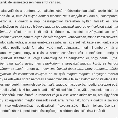
rténik, de természetesen nem erről van szó.
 alapvető és a pontrendszer alkalmazását módszertanilag alátámasztó különb
ban áll,
ki, mire és milyen döntési mechanizmus alapján ítéli oda
a jutalompontok
őször is, a diákok a napi beszélgetőkör keretében nyíltan, társaik és taná
lenlétében és aktív segítségével
maguk fogalmaznak meg egyéni célokat saját ma
ámára.
A célok nem feltétlenül kötődnek az iskolai osztályzatokban érték
ljesítményekhez, hanem olyan
életkészségekre
vonatkoznak, mint a konfliktuskeze
 időgazdálkodás, a társas érintkezés szabályai, az érzelmek kezelése. Fontos a c
hetőleg pozitív nyelvi formában való megfogalmazása, mert mi emberek már c
yanok vagyunk, hogy a tiltás, a szidás ellenállást vált ki belőlünk – még sa
gunkkal szemben is. Vagyis lehetőleg ne az hangozzon el, hogy például
„ma
lljen rám szólni azért, mert csapkodom a tárgyakat magam körül, és hango
vágom az ajtót”
, hanem az, hogy
„ma figyelni fogok arra, hogy gondosan bánja
rgyakkal, és csendesen csukjam be az ajtót magam mögött”
. Lényeges mozzan
gy az értékelés során nemcsak a tanár mint afféle felső hatalom mond ítéletet a di
ljesítményéről, hanem elsősorban
saját maguk
, másodsorban pedig a
csoport egé
ndolja végig, ki-ki hogyan haladt a kitűzött cél felé, és együtt egyeznek meg a po
aítéléséről. Mint látható, a rendszer célja a viselkedés
módosítása
, ami úgy érte
gy az egyénileg megfogalmazott célok arra irányulnak, hogy a diákok a zavaró
élt viselkedésformákat pozitívakkal
helyettesítsék
. Ezek felismeréséhez
gondolásához kapnak hathatós segítséget a körben társaiktól és a tanártól.