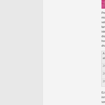
Pr
mi
ve
ta
is
di
ho
dr
A
a
2
2
2
Ez
in
sz