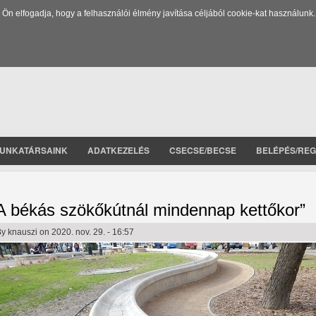
 elfogadja, hogy a felhasználói élmény javítása céljából cookie-kat használunk.
UNKATÁRSAINK
ADATKEZELÉS
CSECSE/BECSE
BELÉPÉS/REG
A békás szökőkútnál mindennap kettőkor”
By
knauszi
on 2020. nov. 29. - 16:57