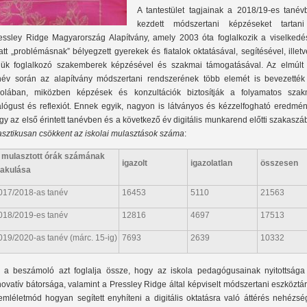
A tantestület tagjainak a 2018/19-es tanév
kezdett módszertani képzéseket tartan
essley Ridge Magyarország Alapítvány, amely 2003 óta foglalkozik a viselkedé
att „problémásnak” bélyegzett gyerekek és fiatalok oktatásával, segítésével, illet
lük foglalkozó szakemberek képzésével és szakmai támogatásával. Az elmúlt 
név során az alapítvány módszertani rendszerének több elemét is bevezették
kolában, miközben képzések és konzultációk biztosítják a folyamatos szak
alógust és reflexiót. Ennek egyik, nagyon is látványos és kézzelfogható eredmén
gy az első érintett tanévben és a következő év digitális munkarend előtti szakasz
asztikusan csökkent az iskolai mulasztások száma
:
 mulasztott órák számának
igazolt
igazolatlan
összesen
lakulása
017/2018-as tanév
16453
5110
21563
018/2019-es tanév
12816
4697
17513
019/2020-as tanév (márc. 15-ig)
7693
2639
10332
 a beszámoló azt foglalja össze, hogy az iskola pedagógusainak nyitottsága
novatív bátorsága, valamint a Pressley Ridge által képviselt módszertani eszköztá
emléletmód hogyan segített enyhíteni a digitális oktatásra való áttérés nehézsé