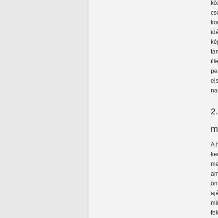
kö
cs
ko
id
ké
ta
il
pe
el
na
2
m
A 
ke
me
am
ön
aj
mi
fe