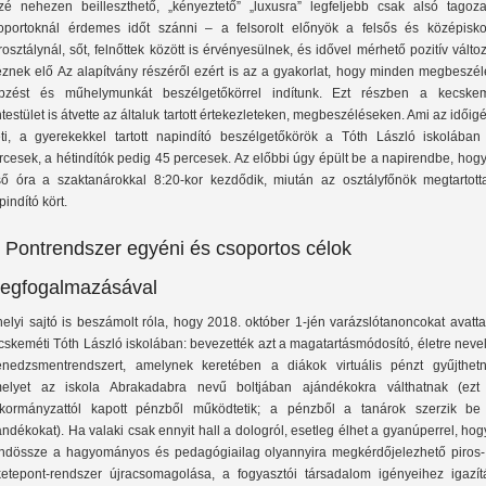
zé nehezen beilleszthető, „kényeztető” „luxusra” legfeljebb csak alsó tagoza
oportoknál érdemes időt szánni – a felsorolt előnyök a felsős és középisko
rosztálynál, sőt, felnőttek között is érvényesülnek, és idővel mérhető pozitív válto
éznek elő Az alapítvány részéről ezért is az a gyakorlat, hogy minden megbeszél
pzést és műhelymunkát beszélgetőkörrel indítunk. Ezt részben a kecskem
ntestület is átvette az általuk tartott értekezleteken, megbeszéléseken. Ami az időig
leti, a gyerekekkel tartott napindító beszélgetőkörök a Tóth László iskolában
rcesek, a hétindítók pedig 45 percesek. Az előbbi úgy épült be a napirendbe, hog
ső óra a szaktanárokkal 8:20-kor kezdődik, miután az osztályfőnök megtartott
pindító kört.
. Pontrendszer egyéni és csoportos célok
egfogalmazásával
helyi sajtó is beszámolt róla, hogy 2018. október 1-jén varázslótanoncokat avatt
cskeméti Tóth László iskolában: bevezették azt a magatartásmódosító, életre neve
nedzsmentrendszert, amelynek keretében a diákok virtuális pénzt gyűjthetn
elyet az iskola Abrakadabra nevű boltjában ajándékokra válthatnak (ezt
kormányzattól kapott pénzből működtetik; a pénzből a tanárok szerzik be
ándékokat). Ha valaki csak ennyit hall a dologról, esetleg élhet a gyanúperrel, hogy
ndössze a hagyományos és pedagógiailag olyannyira megkérdőjelezhető piros-
ketepont-rendszer újracsomagolása, a fogyasztói társadalom igényeihez igazít