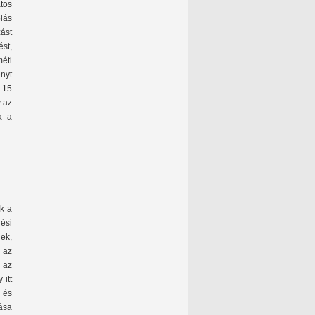
tos
lás
zást
ést,
éti
ényt
 15
y az
a a
ak a
lési
ek,
 az
 az
 itt
 és
ása