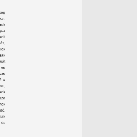
ség
at.
ruk
guk
elt
lés,
élok
sak
ját
 ne
san
k a
at,
ákok
sze
ntok
ndő,
nak
 és