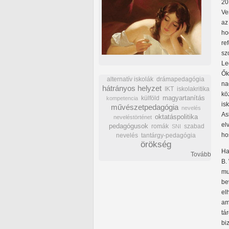
20
Ve
az
ho
re
sz
Le
Ők
alternatív iskolák
drámapedagógia
na
hátrányos helyzet
IKT
iskolakritika
kö
külföld
magyartanítás
kompetencia
is
művészetpedagógia
nevelés
As
oktatáspolitika
neveléstörténet
el
pedagógusok
romák
szabad
SNI
ho
nevelés
tantárgy-pedagógia
örökség
Ha
Tovább
B.
mu
be
el
am
tá
bi