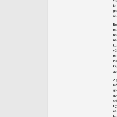
vi
fe
go
ál
En
mo
ha
na
kö
vá
me
is
ka
az
A 
má
go
go
sz
fi
és
fe