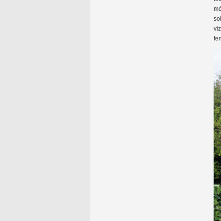
mó
so
vi
fe