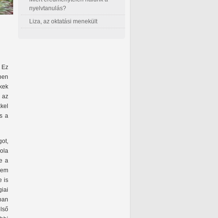
nyelvtanulás?
Liza, az oktatási menekült
 Ez
ben
ekek
g az
kkel
s a
got,
ola
re a
nem
e is
iai
ban
első