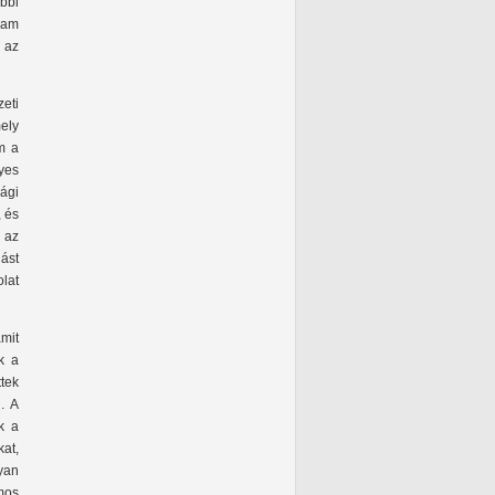
ábbi
llam
a az
eti
mely
m a
yes
sági
, és
 az
ást
lat
amit
k a
ttek
. A
k a
at,
yan
ámos