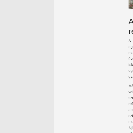
A
r
A 
eg
ma
év
is
eg
gy
Mé
vo
sz
re
al
sz
mo
fe