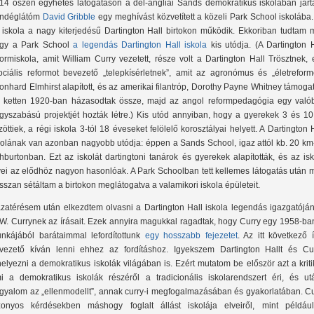
14 őszén egyhetes látogatáson a dél-angliai Sands demokratikus iskolában járt
ndéglátóm
David Gribble
egy meghívást közvetített a közeli Park School iskolába
 iskola a nagy kiterjedésű Dartington Hall birtokon működik. Ekkoriban tudtam m
gy a Park School
a legendás Dartington Hall iskola
kis utódja. (A Dartington 
formiskola, amit William Curry vezetett, része volt a Dartington Hall Trösztnek,
ociális reformot bevezető „telepkísérletnek”, amit az agronómus és „életreforme
onhard Elmhirst alapított, és az amerikai filantróp, Dorothy Payne Whitney támogat
 ketten 1920-ban házasodtak össze, majd az angol reformpedagógia egy való
gyszabású projektjét hozták létre.) Kis utód annyiban, hogy a gyerekek 3 és 10
zöttiek, a régi iskola 3-tól 18 éveseket felölelő korosztályai helyett. A Dartington 
kolának van azonban nagyobb utódja: éppen a Sands School, igaz attól kb. 20 km-
hburtonban. Ezt az iskolát dartingtoni tanárok és gyerekek alapították, és az is
vei az elődhöz nagyon hasonlóak. A Park Schoolban tett kellemes látogatás után 
sszan sétáltam a birtokon meglátogatva a valamikori iskola épületeit.
zatérésem után elkezdtem olvasni a Dartington Hall iskola legendás igazgatóján
 W. Currynek az írásait. Ezek annyira magukkal ragadtak, hogy Curry egy 1958-ban
nkájából barátaimmal lefordítottunk
egy hosszabb fejezetet
. Az itt következő 
vezető kíván lenni ehhez az fordításhoz. Igyekszem Dartington Hallt és Cur
helyezni a demokratikus iskolák világában is. Ezért mutatom be először azt a kriti
i a demokratikus iskolák részéről a tradicionális iskolarendszert éri, és ut
rgyalom az „ellenmodellt”, annak curry-i megfogalmazásában és gyakorlatában. Cu
zonyos kérdésekben máshogy foglalt állást iskolája elveiről, mint példáu