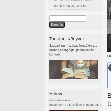
Taní-tani Online 2011-től
Keresés
Keresés űrlap
Taní-tani Könyvek
Szabad írás – szabad hozzáférés: a
szabad pedagógiai gondolkodás
könyvei.
Fó
Hírlevél
B
Ne maradjon le új
D
írásainkról! Iratkozzék fel Hírlevelünkre!