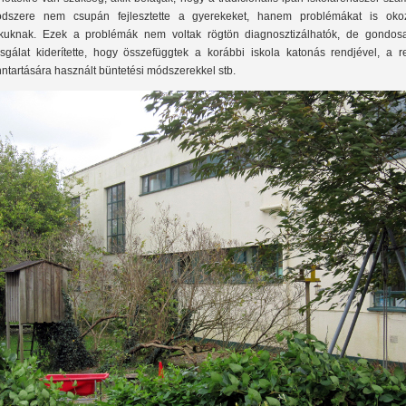
dszere nem csupán fejlesztette a gyerekeket, hanem problémákat is okoz
kuknak. Ezek a problémák nem voltak rögtön diagnosztizálhatók, de gondos
zsgálat kiderítette, hogy összefüggtek a korábbi iskola katonás rendjével, a r
nntartására használt büntetési módszerekkel stb.