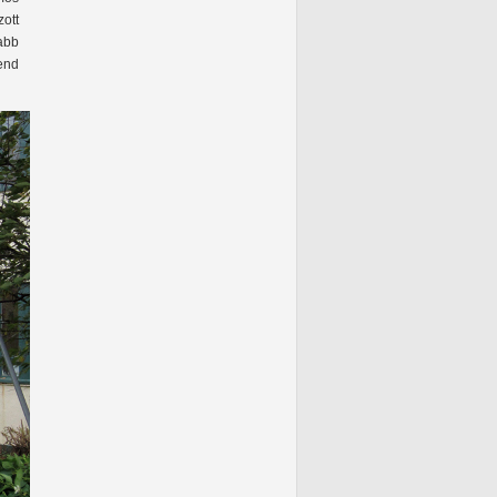
ott
abb
end