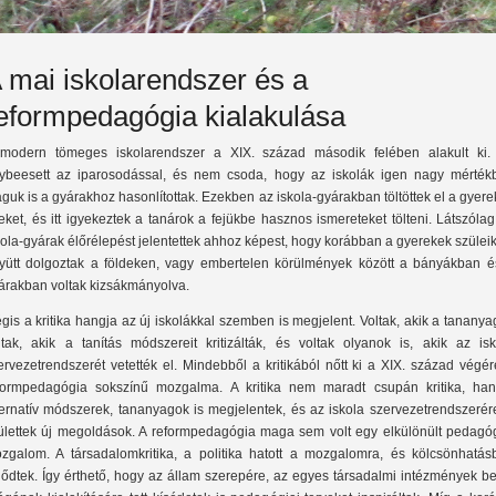
 mai iskolarendszer és a
eformpedagógia kialakulása
modern tömeges iskolarendszer a XIX. század második felében alakult ki.
ybeesett az iparosodással, és nem csoda, hogy az iskolák igen nagy mérték
guk is a gyárakhoz hasonlítottak. Ezekben az iskola-gyárakban töltöttek el a gyer
eket, és itt igyekeztek a tanárok a fejükbe hasznos ismereteket tölteni. Látszóla
kola-gyárak élőrélepést jelentettek ahhoz képest, hogy korábban a gyerekek szülei
yütt dolgoztak a földeken, vagy embertelen körülmények között a bányákban é
árakban voltak kizsákmányolva.
gis a kritika hangja az új iskolákkal szemben is megjelent. Voltak, akik a tananya
ltak, akik a tanítás módszereit kritizálták, és voltak olyanok is, akik az isk
ervezetrendszerét vetették el. Mindebből a kritikából nőtt ki a XIX. század végé
formpedagógia sokszínű mozgalma. A kritika nem maradt csupán kritika, ha
ternatív módszerek, tananyagok is megjelentek, és az iskola szervezetrendszerér
ülettek új megoldások. A reformpedagógia maga sem volt egy elkülönült pedagóg
zgalom. A társadalomkritika, a politika hatott a mozgalomra, és kölcsönhatás
jlődtek. Így érthető, hogy az állam szerepére, az egyes társadalmi intézmények b