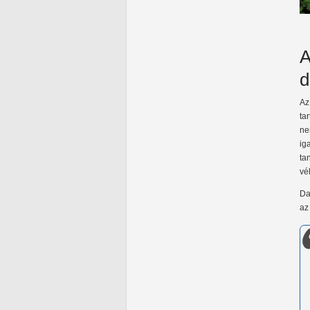
A
d
Az
ta
ne
ig
ta
vé
Da
az