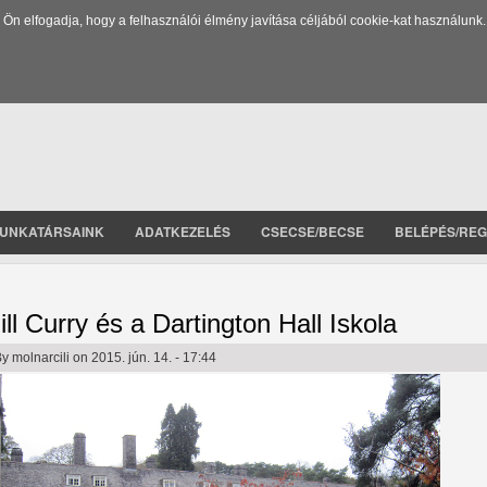
 elfogadja, hogy a felhasználói élmény javítása céljából cookie-kat használunk.
UNKATÁRSAINK
ADATKEZELÉS
CSECSE/BECSE
BELÉPÉS/REG
ill Curry és a Dartington Hall Iskola
By
molnarcili
on 2015. jún. 14. - 17:44