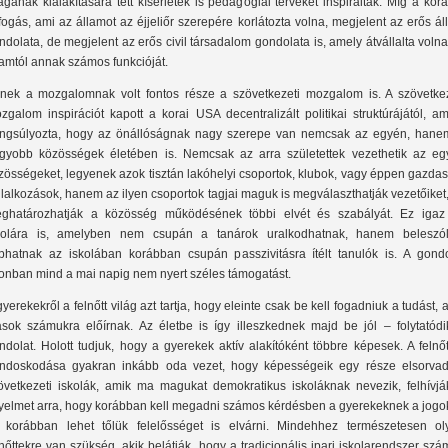
lágának kialakítására tett kísérletek is pedagógiai terveket inspiráltak. Míg a kor
lfogás, ami az államot az éjjeliőr szerepére korlátozta volna, megjelent az erős á
ndolata, de megjelent az erős civil társadalom gondolata is, amely átvállalta voln
lamtól annak számos funkcióját.
nek a mozgalomnak volt fontos része a szövetkezeti mozgalom is. A szövetkez
zgalom inspirációt kapott a korai USA decentralizált politikai struktúrájától, a
ngsúlyozta, hogy az önállóságnak nagy szerepe van nemcsak az egyén, hane
gyobb közösségek életében is. Nemcsak az arra születettek vezethetik az eg
zösségeket, legyenek azok tisztán lakóhelyi csoportok, klubok, vagy éppen gazda
llalkozások, hanem az ilyen csoportok tagjai maguk is megválaszthatják vezetőiket
ghatározhatják a közösség működésének többi elvét és szabályát. Ez igaz
kolára is, amelyben nem csupán a tanárok uralkodhatnak, hanem beleszól
phatnak az iskolában korábban csupán passzivitásra ítélt tanulók is. A gondo
onban mind a mai napig nem nyert széles támogatást.
gyerekekről a felnőtt világ azt tartja, hogy eleinte csak be kell fogadniuk a tudást, 
sok számukra előírnak. Az életbe is így illeszkednek majd be jól – folytatódi
ndolat. Holott tudjuk, hogy a gyerekek aktív alakítóként többre képesek. A felnő
ndoskodása gyakran inkább oda vezet, hogy képességeik egy része elsorvad
övetkezeti iskolák, amik ma magukat demokratikus iskoláknak nevezik, felhívjá
gyelmet arra, hogy korábban kell megadni számos kérdésben a gyerekeknek a jogok
 korábban lehet tőlük felelősséget is elvárni. Mindehhez természetesen ol
lnőttekre van szükség, akik belátják, hogy a tradicionális ipari iskolarendszer sz