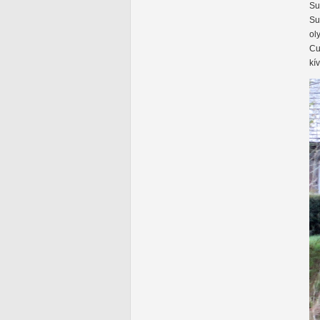
Su
Su
ol
Cu
kí