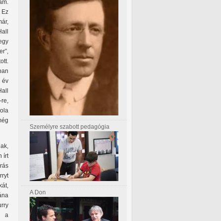
am.
. Ez
ár,
Hall
 egy
r”,
ott.
ban
 év
Hall
re,
kola
még
Személyre szabott pedagógia
ak,
 írt
írás
ryt
kát,
A Don
ána
rry
l a