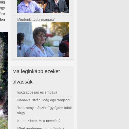
míg
ogy
nére
Mindenki „Jula mamája”
llen
Ma leginkább ezeket
olvassák
Igazságosság és empátia
Nahalka István: Még egy rangsor!
Trencsényi László: Egy újabb talált
tárgy
Knausz Imre: Mi a nevelés?
Miért eredménytelen nálunk a