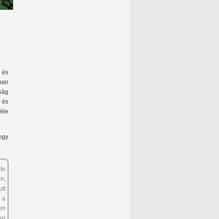
, és
ban
ság
 és
féle
hogy
te
m,
tt
 a
óm
en