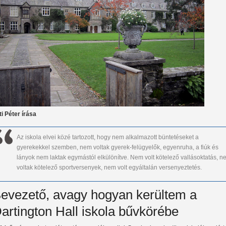
ti Péter írása
Az iskola elvei közé tartozott, hogy nem alkalmazott büntetéseket a
gyerekekkel szemben, nem voltak gyerek-felügyelők, egyenruha, a fiúk és
lányok nem laktak egymástól elkülönítve. Nem volt kötelező vallásoktatás, n
voltak kötelező sportversenyek, nem volt egyáltalán versenyeztetés.
evezető, avagy hogyan kerültem a
artington Hall iskola bűvkörébe