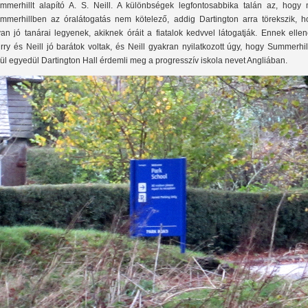
mmerhillt alapító A. S. Neill. A különbségek legfontosabbika talán az, hogy 
mmerhillben az óralátogatás nem kötelező, addig Dartington arra törekszik, h
yan jó tanárai legyenek, akiknek óráit a fiatalok kedvvel látogatják. Ennek elle
rry és Neill jó barátok voltak, és Neill gyakran nyilatkozott úgy, hogy Summerhi
vül egyedül Dartington Hall érdemli meg a progresszív iskola nevet Angliában.