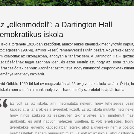
z „ellenmodell”: a Dartington Hall
emokratikus iskola
 iskola története 1926-ban kezdődött, amikor lelkes idealisták megnyitották kapuit
rtott egészen 1987-ig, amikor keserű reményvesztés után bezárt. A gyerekek azon
m csalódtak az iskolájukban, ahogyan a tanárok sem. A Dartington Hall-i gazda
azgatóságának tagjai azonban igen, és ezzel elérték azt, hogy az iskola tanulói
nárai csalódtak bennük. A történet azt mutatja, hogy különböző csoportoknak külön
leménye lehet egy iskoláról.
vid Gribble 1959-től két év megszakítással 25 évig volt az iskola tanára. Ő írja, 
 iskola nem csupán a munkahelye volt, hanem mély szeretetet is táplált iránta.
Ez volt az az iskola, ami megmutatta nekem, hogy lehetséges őszin
kapcsolat a tanárok és a gyerekek között. Ez az iskola mutatta meg neke
hogy nincs szükség az ésszerűtlen tekintélyelvre, ami mindenütt másu
uralkodik, és amit nagyon nehezen viseltem. Itt volt lehetséges, hogy
gyerekekkel egyenlő kapcsolatban legyek, ahol a gyerekek nem a pozíci
miatt tiszteltek, hanem önmagam miatt. Ez volt az az iskola, ahol ösztönös