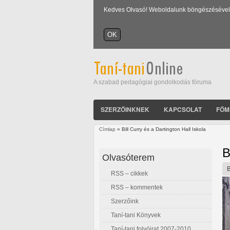
Kedves Olvasó! Weboldalunk böngészésével Ön
A szabad pedagógiai gondolkodás fóruma
SZERZŐINKNEK
KAPCSOLAT
FŐM
Címlap
» Bill Curry és a Dartington Hall Iskola
Jelenlegi hely
B
Olvasóterem
RSS – cikkek
RSS – kommentek
Szerzőink
Taní-tani Könyvek
Taní-tani folyóirat 2007-2010