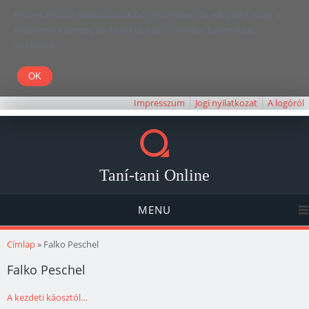
Kedves Olvasó! Weboldalunk böngészésével Ön elfogadja, hogy a
felhasználói élmény javítása céljából cookie-kat használunk.
Köszönjük!
Impresszum
Jogi nyilatkozat
A logóról
Taní-tani Online
MENU
Jelenlegi hely
Címlap
» Falko Peschel
Falko Peschel
A kezdeti káosztól…