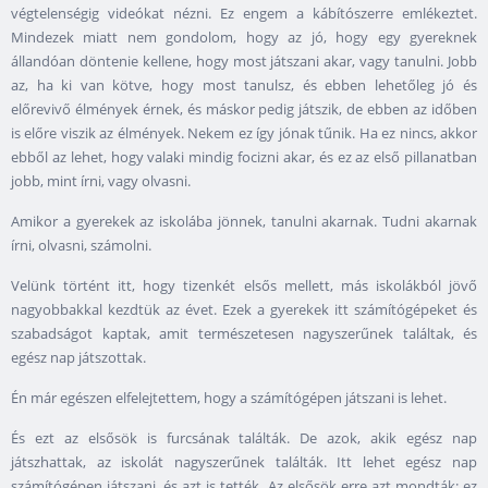
végtelenségig videókat nézni. Ez engem a kábítószerre emlékeztet.
Mindezek miatt nem gondolom, hogy az jó, hogy egy gyereknek
állandóan döntenie kellene, hogy most játszani akar, vagy tanulni. Jobb
az, ha ki van kötve, hogy most tanulsz, és ebben lehetőleg jó és
előrevivő élmények érnek, és máskor pedig játszik, de ebben az időben
is előre viszik az élmények. Nekem ez így jónak tűnik. Ha ez nincs, akkor
ebből az lehet, hogy valaki mindig focizni akar, és ez az első pillanatban
jobb, mint írni, vagy olvasni.
Amikor a gyerekek az iskolába jönnek, tanulni akarnak. Tudni akarnak
írni, olvasni, számolni.
Velünk történt itt, hogy tizenkét elsős mellett, más iskolákból jövő
nagyobbakkal kezdtük az évet. Ezek a gyerekek itt számítógépeket és
szabadságot kaptak, amit természetesen nagyszerűnek találtak, és
egész nap játszottak.
Én már egészen elfelejtettem, hogy a számítógépen játszani is lehet.
És ezt az elsősök is furcsának találták. De azok, akik egész nap
játszhattak, az iskolát nagyszerűnek találták. Itt lehet egész nap
számítógépen játszani, és azt is tették. Az elsősök erre azt mondták: ez