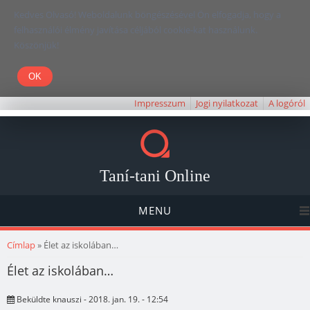
Kedves Olvasó! Weboldalunk böngészésével Ön elfogadja, hogy a
felhasználói élmény javítása céljából cookie-kat használunk.
Köszönjük!
Impresszum
Jogi nyilatkozat
A logóról
Taní-tani Online
MENU
Jelenlegi hely
Címlap
» Élet az iskolában…
Élet az iskolában…
Beküldte
knauszi
- 2018. jan. 19. - 12:54