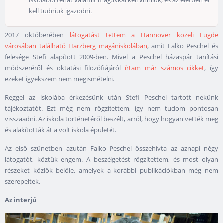
kell tudniuk igazodni.
2017 októberében
látogatást tettem a Hannover közeli Lügde
városában található Harzberg magániskolában
, amit Falko Peschel és
felesége Stefi alapított 2009-ben. Mivel a Peschel házaspár tanítási
módszeréről és oktatási filozófiájáról
írtam már számos cikket
, így
ezeket igyekszem nem megismételni.
Reggel az iskolába érkezésünk után Stefi Peschel tartott nekünk
tájékoztatót. Ezt még nem rögzítettem, így nem tudom pontosan
visszaadni. Az iskola történetéről beszélt, arról, hogy hogyan vették meg
és alakították át a volt iskola épületét.
Az első szünetben azután Falko Peschel összehívta az aznapi négy
látogatót, köztük engem. A beszélgetést rögzítettem, és most olyan
részeket közlök belőle, amelyek a korábbi publikációkban még nem
szerepeltek.
Az interjú