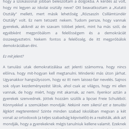
hogy a szokásosnál jobban beleszóltam a dolgokba. A kérdés az volt,
hogy mi legyen az iskolai osztály neve? Ott beavatkoztam a „Kutató
Osztály” mellett, mert másik lehetőség „Rózsaszín Csillámtündér
Osztály” volt. Ez nem tetszett nekem. Tudom persze, hogy vannak
gyerekek, akiknél az én szavam többet jelent, mint ha más szól, de
egyébként megpróbálom a felelősségem és a demokráciát
összeegyeztetni. Nekem fontos a felelősség, de itt megpróbálok
demokráciában élni.
Ez mit jelent?
A tanulási utak demokratizálása azt jelenti számomra, hogy nincs
előírva, hogy mit-hogyan kell megtanulni. Mindenki más úton járhat.
Ugyanakkor hangsúlyozom, hogy ez itt nem laissez-fair nevelés. Sajnos
sok olyan kezdeményezést látok, ahol csak az világos, hogy mi ellen
vannak, de hogy miért, hogy mit akarnak, az nem. Ilyenkor aztán a
gyerekek szenvednek. Jöttek hozzám szülők a lipcsei Freie Schuléból.
Könnyekkel a szemükben mondják:
Nekünk nem sikerül ezt a tanulási
légkört megteremteni!
Szinte minden szabad iskolában megvan a két
vonal: az ortodoxok (a teljes szabadság képviselői) és a realisták, akik azt
mondják, hogy a gyerekeknek mégis tanulniuk kellene valamit. Ezeknek