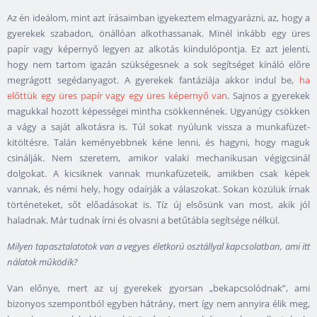
Az én ideálom, mint azt írásaimban igyekeztem elmagyarázni, az, hogy a
gyerekek szabadon, önállóan alkothassanak. Minél inkább egy üres
papír vagy képernyő legyen az alkotás kiindulópontja. Ez azt jelenti,
hogy nem tartom igazán szükségesnek a sok segítséget kínáló előre
megrágott segédanyagot. A gyerekek fantáziája akkor indul be,
ha
előttük egy üres papír vagy egy üres képernyő van
. Sajnos a gyerekek
magukkal hozott képességei mintha csökkennének. Ugyanúgy csökken
a vágy a saját alkotásra is. Túl sokat nyúlunk vissza a munkafüzet-
kitöltésre. Talán keményebbnek kéne lenni, és hagyni, hogy maguk
csinálják. Nem szeretem, amikor valaki mechanikusan végigcsinál
dolgokat. A kicsiknek vannak munkafüzeteik, amikben csak képek
vannak, és némi hely, hogy odaírják a válaszokat. Sokan közülük írnak
történeteket, sőt előadásokat is. Tíz új elsősünk van most, akik jól
haladnak. Már tudnak írni és olvasni a betűtábla segítsége nélkül.
Milyen tapasztalatotok van a vegyes életkorú osztállyal kapcsolatban, ami itt
nálatok működik?
Van előnye, mert az uj gyerekek gyorsan „bekapcsolódnak”, ami
bizonyos szempontból egyben hátrány, mert így nem annyira élik meg,