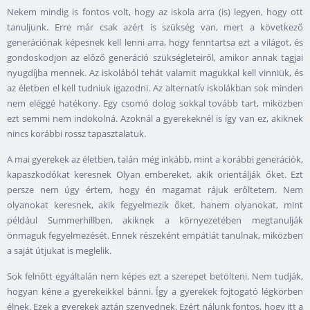
Nekem mindig is fontos volt, hogy az iskola arra (is) legyen, hogy ott
tanuljunk. Erre már csak azért is szükség van, mert a következő
generációnak képesnek kell lenni arra, hogy fenntartsa ezt a világot, és
gondoskodjon az előző generáció szükségleteiről, amikor annak tagjai
nyugdíjba mennek. Az iskolából tehát valamit magukkal kell vinniük, és
az életben el kell tudniuk igazodni. Az alternatív iskolákban sok minden
nem eléggé hatékony. Egy csomó dolog sokkal tovább tart, miközben
ezt semmi nem indokolná. Azoknál a gyerekeknél is így van ez, akiknek
nincs korábbi rossz tapasztalatuk.
A mai gyerekek az életben, talán még inkább, mint a korábbi generációk,
kapaszkodókat keresnek Olyan embereket, akik orientálják őket. Ezt
persze nem úgy értem, hogy én magamat rájuk erőltetem. Nem
olyanokat keresnek, akik fegyelmezik őket, hanem olyanokat, mint
például Summerhillben, akiknek a környezetében megtanulják
önmaguk fegyelmezését. Ennek részeként empátiát tanulnak, miközben
a saját útjukat is meglelik.
Sok felnőtt egyáltalán nem képes ezt a szerepet betölteni. Nem tudják,
hogyan kéne a gyerekeikkel bánni. Így a gyerekek fojtogató légkörben
élnek. Ezek a gyerekek aztán szenvednek. Ezért nálunk fontos, hogy itt a