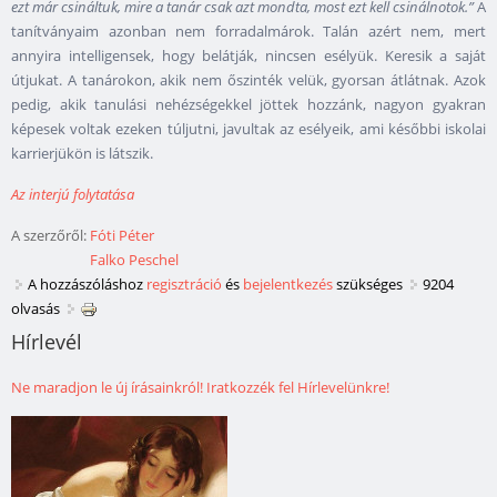
ezt már csináltuk, mire a tanár csak azt mondta, most ezt kell csinálnotok.”
A
tanítványaim azonban nem forradalmárok. Talán azért nem, mert
annyira intelligensek, hogy belátják, nincsen esélyük. Keresik a saját
útjukat. A tanárokon, akik nem őszinték velük, gyorsan átlátnak. Azok
pedig, akik tanulási nehézségekkel jöttek hozzánk, nagyon gyakran
képesek voltak ezeken túljutni, javultak az esélyeik, ami későbbi iskolai
karrierjükön is látszik.
Az interjú folytatása
A szerzőről:
Fóti Péter
Falko Peschel
A hozzászóláshoz
regisztráció
és
bejelentkezés
szükséges
9204
olvasás
Hírlevél
Ne maradjon le új írásainkról! Iratkozzék fel Hírlevelünkre!