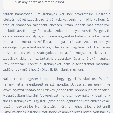
A kislány hozzálát a romboláshoz.
Azután hamarosan újra szabályok kerülnek bevezetésre. Először a
lefekvési időket szabályozó törvények. Azt senki nem bírja ki, hogy 24
órán át szabadon zajongani lehessen. Aztán jönnek más szabályok,
amikből látszik, hogy fontosak, azokat komolyan veszik és igénylik.
Persze vannak szabályok, amik nem a gyerekek hatáskörébe tartoznak,
mint a heti menü összeállítása. Itt olyasmiről van szó, mint amelyik
kimondja, hogy a házban tilos gördeszkázni, meg hasonlók. A közösség
hozza és teszteli a szabályokat. Ha aztán megszületnek ezek a
szabályok, akkor ehhez tartják is a gyerekek (és a tanárok!) magukat.
Ezek fontosak. Ezeket a szabályokat nem a felnőttektől másolták,
tudják, hogy miért hozták őket. Ez itt nálunk is így van.
Nálam történt egyszer korábban, hogy egy elsős iskolakezdés után
néhány héttel jelentkezett és azt mondta:
„Azt szeretném, hogy itt ne
legyen egyetlen szabály se.”
Érdekes, gondoltam, honnan jön ez az ötlet?
Megpróbáltam kitalálni. A gyerek azt mondta, hogy nekünk fogalmunk
sincs a szabályokról. Egyszer ugyanis épp joghurtot evett, amikor valaki
rászólt, hogy az tilos. Nem értettük, miért nem lehet itt joghurtot enni?
Ekkor valakinek eszébe jutott, hogy valamikor réges-régen, volt nálunk