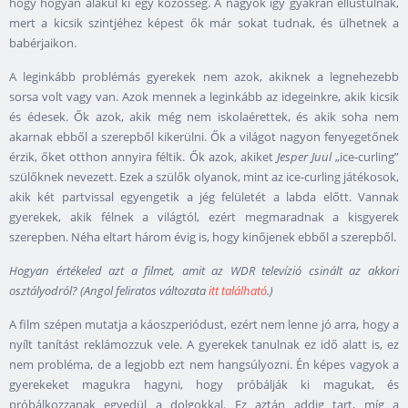
hogy hogyan alakul ki egy közösség. A nagyok így gyakran ellustulnak,
mert a kicsik szintjéhez képest ők már sokat tudnak, és ülhetnek a
babérjaikon.
A leginkább problémás gyerekek nem azok, akiknek a legnehezebb
sorsa volt vagy van. Azok mennek a leginkább az idegeinkre, akik kicsik
és édesek. Ők azok, akik még nem iskolaérettek, és akik soha nem
akarnak ebből a szerepből kikerülni. Ők a világot nagyon fenyegetőnek
érzik, őket otthon annyira féltik. Ők azok, akiket
Jesper Juul
„ice-curling”
szülőknek nevezett. Ezek a szülők olyanok, mint az ice-curling játékosok,
akik két partvissal egyengetik a jég felületét a labda előtt. Vannak
gyerekek, akik félnek a világtól, ezért megmaradnak a kisgyerek
szerepben. Néha eltart három évig is, hogy kinőjenek ebből a szerepből.
Hogyan értékeled azt a filmet, amit az WDR televízió csinált az akkori
osztályodról? (Angol feliratos változata
itt található
.)
A film szépen mutatja a káoszperiódust, ezért nem lenne jó arra, hogy a
nyílt tanítást reklámozzuk vele. A gyerekek tanulnak ez idő alatt is, ez
nem probléma, de a legjobb ezt nem hangsúlyozni. Én képes vagyok a
gyerekeket magukra hagyni, hogy próbálják ki magukat, és
próbálkozzanak egyedül a dolgokkal. Ez aztán addig tart, míg a