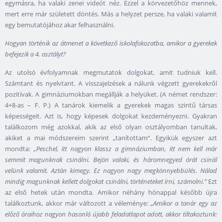
egymásra, ha valaki zenei videót néz. Ezzel a körvezetőhöz mennek,
mert erre már született döntés. Más a helyzet persze, ha valaki valamit
egy bemutatójához akar felhasználni.
Hogyan történik az átmenet a következő iskolafokozatba, amikor a gyerekek
befejezik a 4. osztályt?
Az utolsó évfolyamnak megmutatok dolgokat, amit tudniuk kell.
Számtant és nyelvtant. A visszajelzések a nálunk végzett gyerekekről
pozitívak. A gimnáziumokban megállják a helyüket. (A német rendszer:
4+8-as – F. P.) A tanárok kiemelik a gyerekek magas szintű társas
képességeit. Azt is, hogy képesek dolgokat kezdeményezni. Gyakran
találkozom még azokkal, akik az első olyan osztályomban tanultak,
akiket a mai módszereim szerint „tanítottam“. Egyikük egyszer azt
mondta:
„Peschel, itt nagyon klassz a gimnáziumban, itt nem kell már
semmit magunknak csinálni. Bejön valaki, és háromnegyed órát csinál
velünk valamit. Aztán kimegy. Ez nagyon nagy megkönnyebbülés. Nálad
mindig magunknak kellett dolgokat csinálni, történeteket írni, számolni.”
Ezt
az első hetek után mondta. Amikor néhány hónappal később újra
találkoztunk, akkor már változott a véleménye:
„Amikor a tanár egy az
előző óraihoz nagyon hasonló újabb feladatlapot adott, akkor tiltakoztunk: