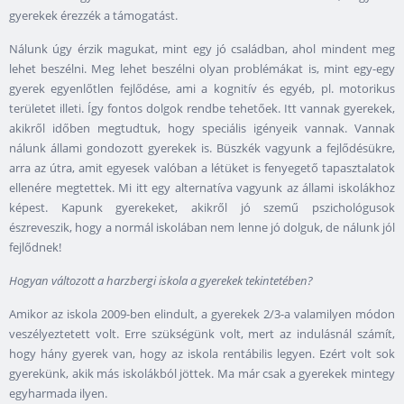
gyerekek érezzék a támogatást.
Nálunk úgy érzik magukat, mint egy jó családban, ahol mindent meg
lehet beszélni. Meg lehet beszélni olyan problémákat is, mint egy-egy
gyerek egyenlőtlen fejlődése, ami a kognitív és egyéb, pl. motorikus
területet illeti. Így fontos dolgok rendbe tehetőek. Itt vannak gyerekek,
akikről időben megtudtuk, hogy speciális igényeik vannak. Vannak
nálunk állami gondozott gyerekek is. Büszkék vagyunk a fejlődésükre,
arra az útra, amit egyesek valóban a létüket is fenyegető tapasztalatok
ellenére megtettek. Mi itt egy alternatíva vagyunk az állami iskolákhoz
képest. Kapunk gyerekeket, akikről jó szemű pszichológusok
észreveszik, hogy a normál iskolában nem lenne jó dolguk, de nálunk jól
fejlődnek!
Hogyan változott a harzbergi iskola a gyerekek tekintetében?
Amikor az iskola 2009-ben elindult, a gyerekek 2/3-a valamilyen módon
veszélyeztetett volt. Erre szükségünk volt, mert az indulásnál számít,
hogy hány gyerek van, hogy az iskola rentábilis legyen. Ezért volt sok
gyerekünk, akik más iskolákból jöttek. Ma már csak a gyerekek mintegy
egyharmada ilyen.