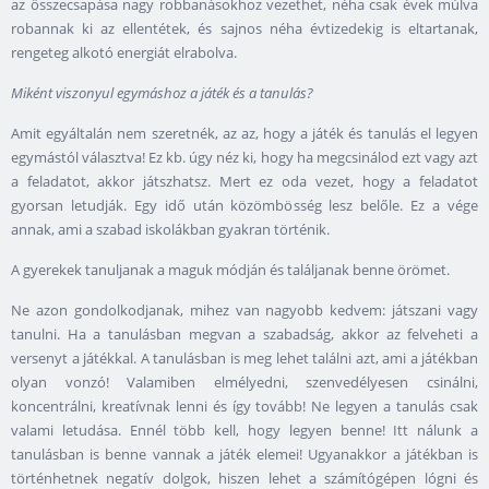
az összecsapása nagy robbanásokhoz vezethet, néha csak évek múlva
robannak ki az ellentétek, és sajnos néha évtizedekig is eltartanak,
rengeteg alkotó energiát elrabolva.
Miként viszonyul egymáshoz a játék és a tanulás?
Amit egyáltalán nem szeretnék, az az, hogy a játék és tanulás el legyen
egymástól választva! Ez kb. úgy néz ki, hogy ha megcsinálod ezt vagy azt
a feladatot, akkor játszhatsz. Mert ez oda vezet, hogy a feladatot
gyorsan letudják. Egy idő után közömbösség lesz belőle. Ez a vége
annak, ami a szabad iskolákban gyakran történik.
A gyerekek tanuljanak a maguk módján és találjanak benne örömet.
Ne azon gondolkodjanak, mihez van nagyobb kedvem: játszani vagy
tanulni. Ha a tanulásban megvan a szabadság, akkor az felveheti a
versenyt a játékkal. A tanulásban is meg lehet találni azt, ami a játékban
olyan vonzó! Valamiben elmélyedni, szenvedélyesen csinálni,
koncentrálni, kreatívnak lenni és így tovább! Ne legyen a tanulás csak
valami letudása. Ennél több kell, hogy legyen benne! Itt nálunk a
tanulásban is benne vannak a játék elemei! Ugyanakkor a játékban is
történhetnek negatív dolgok, hiszen lehet a számítógépen lógni és