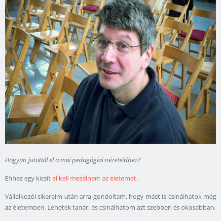
Hogyan jutottál el a mai pedagógiai nézeteidhez?
Ehhez egy kicsit
el kell mesélnem az életemet
.
Vállalkozói sikereim után arra gondoltam, hogy mást is csinálhatok még
az életemben. Lehetek tanár, és csinálhatom azt szebben és okosabban.