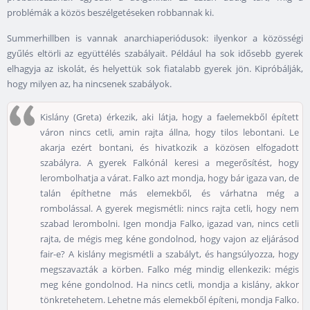
problémák a közös beszélgetéseken robbannak ki.
Summerhillben is vannak anarchiaperiódusok: ilyenkor a közösségi
gyűlés eltörli az együttélés szabályait. Például ha sok idősebb gyerek
elhagyja az iskolát, és helyettük sok fiatalabb gyerek jön. Kipróbálják,
hogy milyen az, ha nincsenek szabályok.
Kislány (Greta) érkezik, aki látja, hogy a faelemekből épített
váron nincs cetli, amin rajta állna, hogy tilos lebontani. Le
akarja ezért bontani, és hivatkozik a közösen elfogadott
szabályra. A gyerek Falkónál keresi a megerősítést, hogy
lerombolhatja a várat. Falko azt mondja, hogy bár igaza van, de
talán építhetne más elemekből, és várhatna még a
rombolással. A gyerek megismétli: nincs rajta cetli, hogy nem
szabad lerombolni. Igen mondja Falko, igazad van, nincs cetli
rajta, de mégis meg kéne gondolnod, hogy vajon az eljárásod
fair-e? A kislány megismétli a szabályt, és hangsúlyozza, hogy
megszavazták a körben. Falko még mindig ellenkezik: mégis
meg kéne gondolnod. Ha nincs cetli, mondja a kislány, akkor
tönkretehetem. Lehetne más elemekből építeni, mondja Falko.