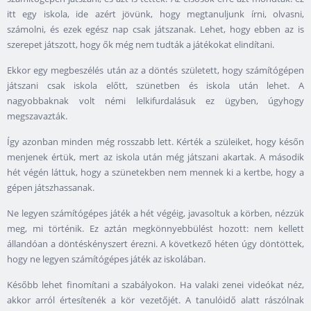
itt egy iskola, ide azért jövünk, hogy megtanuljunk írni, olvasni,
számolni, és ezek egész nap csak játszanak. Lehet, hogy ebben az is
szerepet játszott, hogy ők még nem tudták a játékokat elindítani.
Ekkor egy megbeszélés után az a döntés született, hogy számítógépen
játszani csak iskola előtt, szünetben és iskola után lehet. A
nagyobbaknak volt némi lelkifurdalásuk ez ügyben, úgyhogy
megszavazták.
Így azonban minden még rosszabb lett. Kérték a szüleiket, hogy későn
menjenek értük, mert az iskola után még játszani akartak. A második
hét végén láttuk, hogy a szünetekben nem mennek ki a kertbe, hogy a
gépen játszhassanak.
Ne legyen számítógépes játék a hét végéig, javasoltuk a körben, nézzük
meg, mi történik. Ez aztán megkönnyebbülést hozott: nem kellett
állandóan a döntéskényszert érezni. A következő héten úgy döntöttek,
hogy ne legyen számítógépes játék az iskolában.
Később lehet finomítani a szabályokon. Ha valaki zenei videókat néz,
akkor arról értesítenék a kör vezetőjét. A tanulóidő alatt rászólnak