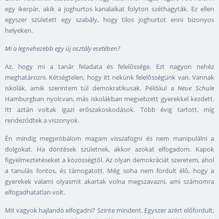
egy ikerpár, akik a joghurtos kanalaikat folyton széthagyták. Ez ellen
egyszer született egy szabály, hogy tilos joghurtot enni bizonyos
helyeken.
Mi a legnehezebb egy új osztály esetében?
Az, hogy mi a tanár feladata és felelőssége. Ezt nagyon nehéz
meghatározni. Kétségtelen, hogy itt nekünk felelősségünk van. Vannak
iskolák, amik szerintem túl demokratikusak. Például a
Neue Schule
Hamburgban nyolcvan, más iskolákban megsebzett gyerekkel kezdett.
Itt aztán voltak igazi erőszakoskodások. Több évig tartott, míg
rendeződtek a viszonyok.
Én mindig megpróbálom magam visszafogni és nem manipulálni a
dolgokat. Ha döntések születnek, akkor azokat elfogadom. Kapok
figyelmeztetéseket a közösségtől. Az olyan demokráciát szeretem, ahol
a tanulás fontos, és támogatott. Még soha nem fordult élő, hogy a
gyerekek valami olyasmit akartak volna megszavazni, ami számomra
elfogadhatatlan volt.
Mit vagyok hajlandó elfogadni? Szinte mindent. Egyszer azért előfordult,