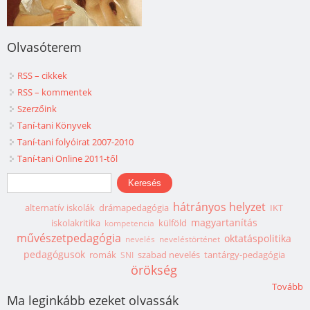
Olvasóterem
RSS – cikkek
RSS – kommentek
Szerzőink
Taní-tani Könyvek
Taní-tani folyóirat 2007-2010
Taní-tani Online 2011-től
Keresés űrlap
Keresés
hátrányos helyzet
alternatív iskolák
drámapedagógia
IKT
magyartanítás
iskolakritika
külföld
kompetencia
művészetpedagógia
oktatáspolitika
nevelés
neveléstörténet
pedagógusok
romák
szabad nevelés
tantárgy-pedagógia
SNI
örökség
Tovább
Ma leginkább ezeket olvassák