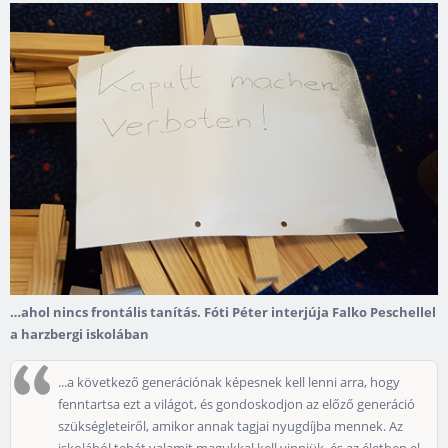
…ahol nincs frontális tanítás. Fóti Péter interjúja Falko Peschellel
a harzbergi iskolában
...a következő generációnak képesnek kell lenni arra, hogy
fenntartsa ezt a világot, és gondoskodjon az előző generáció
szükségleteiről, amikor annak tagjai nyugdíjba mennek. Az
iskolából tehát valamit magukkal kell vinniük, és az életben el