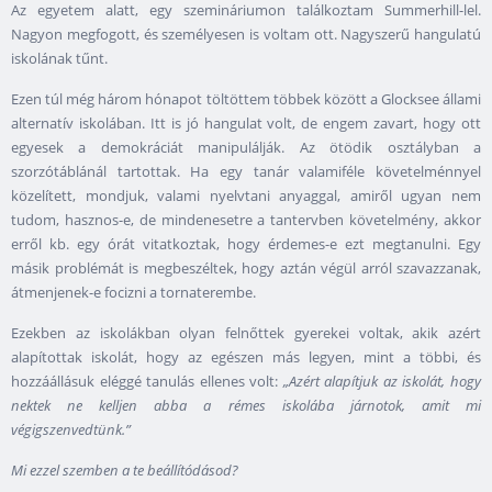
Az egyetem alatt, egy szemináriumon találkoztam Summerhill-lel.
Nagyon megfogott, és személyesen is voltam ott. Nagyszerű hangulatú
iskolának tűnt.
Ezen túl még három hónapot töltöttem többek között a Glocksee állami
alternatív iskolában. Itt is jó hangulat volt, de engem zavart, hogy ott
egyesek a demokráciát manipulálják. Az ötödik osztályban a
szorzótáblánál tartottak. Ha egy tanár valamiféle követelménnyel
közelített, mondjuk, valami nyelvtani anyaggal, amiről ugyan nem
tudom, hasznos-e, de mindenesetre a tantervben követelmény, akkor
erről kb. egy órát vitatkoztak, hogy érdemes-e ezt megtanulni. Egy
másik problémát is megbeszéltek, hogy aztán végül arról szavazzanak,
átmenjenek-e focizni a tornaterembe.
Ezekben az iskolákban olyan felnőttek gyerekei voltak, akik azért
alapítottak iskolát, hogy az egészen más legyen, mint a többi, és
hozzáállásuk eléggé tanulás ellenes volt:
„Azért alapítjuk az iskolát, hogy
nektek ne kelljen abba a rémes iskolába járnotok, amit mi
végigszenvedtünk.”
Mi ezzel szemben a te beállítódásod?