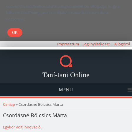
Kedves Olvasó! Weboldalunk böngészésével Ön elfogadja, hogy a
felhasználói élmény javítása céljából cookie-kat használunk.
Köszönjük!
Impresszum
Jogi nyilatkozat
A logóról
Taní-tani Online
MENU
Jelenlegi hely
Címlap
» Csordásné Bölcsics Márta
Csordásné Bölcsics Márta
Egykor volt innováció...