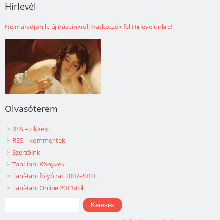
Hírlevél
Ne maradjon le új írásainkról! Iratkozzék fel Hírlevelünkre!
Olvasóterem
RSS – cikkek
RSS – kommentek
Szerzőink
Taní-tani Könyvek
Taní-tani folyóirat 2007-2010
Taní-tani Online 2011-től
Keresés űrlap
Keresés