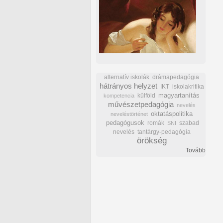
alternatív iskolák
drámapedagógia
hátrányos helyzet
IKT
iskolakritika
külföld
magyartanítás
kompetencia
művészetpedagógia
nevelés
oktatáspolitika
neveléstörténet
pedagógusok
romák
szabad
SNI
nevelés
tantárgy-pedagógia
örökség
Tovább