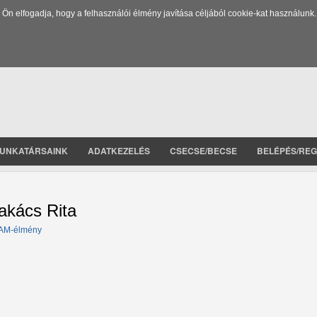
 elfogadja, hogy a felhasználói élmény javítása céljából cookie-kat használunk.
UNKATÁRSAINK
ADATKEZELÉS
CSECSE/BECSE
BELÉPÉS/REG
akács Rita
AM-élmény