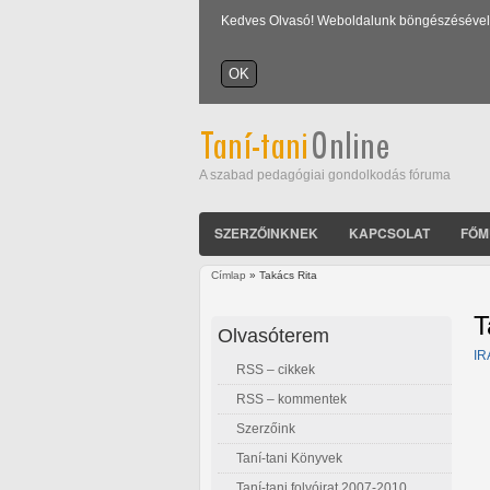
Kedves Olvasó! Weboldalunk böngészésével Ön
A szabad pedagógiai gondolkodás fóruma
SZERZŐINKNEK
KAPCSOLAT
FŐM
Címlap
» Takács Rita
Jelenlegi hely
T
Olvasóterem
IR
RSS – cikkek
RSS – kommentek
Szerzőink
Taní-tani Könyvek
Taní-tani folyóirat 2007-2010