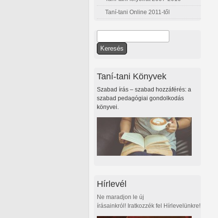
Taní-tani Online 2011-től
Keresés
Keresés űrlap
Taní-tani Könyvek
Szabad írás – szabad hozzáférés: a
szabad pedagógiai gondolkodás
könyvei.
Hírlevél
Ne maradjon le új
írásainkról! Iratkozzék fel Hírlevelünkre!