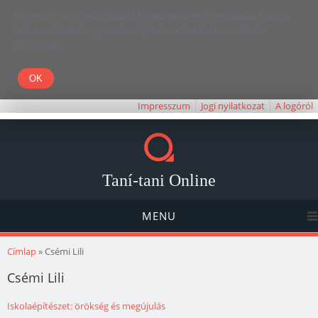
Kedves Olvasó! Weboldalunk böngészésével Ön elfogadja, hogy a
felhasználói élmény javítása céljából cookie-kat használunk.
Köszönjük!
Impresszum
Jogi nyilatkozat
A logóról
Taní-tani Online
MENU
Jelenlegi hely
Címlap
» Csémi Lili
Csémi Lili
Iskolaépítészet: örökség és megújulás