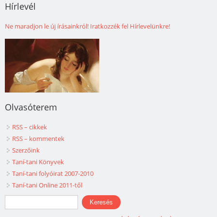
Hírlevél
Ne maradjon le új írásainkról! Iratkozzék fel Hírlevelünkre!
Olvasóterem
RSS – cikkek
RSS – kommentek
Szerzőink
Taní-tani Könyvek
Taní-tani folyóirat 2007-2010
Taní-tani Online 2011-től
Keresés űrlap
Keresés