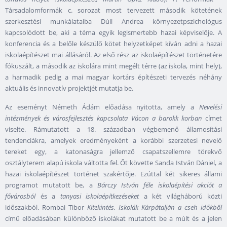
Társadalomformák c. sorozat most tervezett második kötetének
szerkesztési munkálataiba Dúll Andrea környezetpszichológus
kapcsolódott be, aki a téma egyik legismertebb hazai képviselője. A
konferencia és a belőle készülő kötet helyzetképet kíván adni a hazai
iskolaépítészet mai állásáról. Az első rész az iskolaépítészet történetére
fókuszált, a második az iskolára mint megélt térre (az iskola, mint hely),
a harmadik pedig a mai magyar kortárs építészeti tervezés néhány
aktuális és innovatív projektjét mutatja be.
Az eseményt Németh Ádám előadása nyitotta, amely a
Nevelési
intézmények és városfejlesztés kapcsolata Vácon a barokk korban
címet
viselte. Rámutatott a 18. században végbemenő államosítási
tendenciákra, amelyek eredményeként a korábbi szerzetesi nevelő
tereket egy, a katonaságra jellemző csapatszellemre törekvő
osztályterem alapú iskola váltotta fel. Őt követte Sanda István Dániel, a
hazai iskolaépítészet történet szakértője. Ezúttal két sikeres állami
programot mutatott be, a
Bárczy István féle iskolaépítési akciót a
fővárosból
és a
tanyasi iskolaépítkezéseket
a két világháború közti
időszakból. Rombai Tibor
Kitekintés. Iskolák Kárpátalján a cseh időkből
című előadásában különböző iskolákat mutatott be a múlt és a jelen