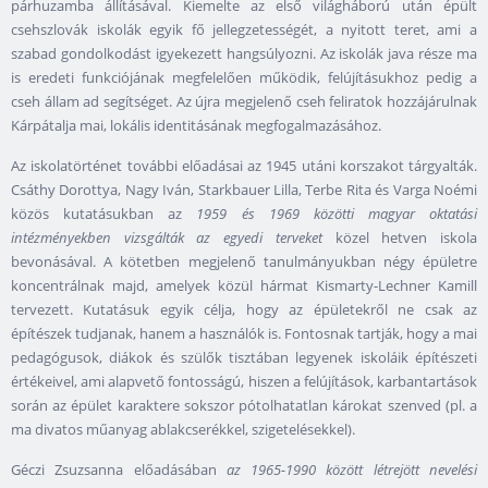
párhuzamba állításával. Kiemelte az első világháború után épült
csehszlovák iskolák egyik fő jellegzetességét, a nyitott teret, ami a
szabad gondolkodást igyekezett hangsúlyozni. Az iskolák java része ma
is eredeti funkciójának megfelelően működik, felújításukhoz pedig a
cseh állam ad segítséget. Az újra megjelenő cseh feliratok hozzájárulnak
Kárpátalja mai, lokális identitásának megfogalmazásához.
Az iskolatörténet további előadásai az 1945 utáni korszakot tárgyalták.
Csáthy Dorottya, Nagy Iván, Starkbauer Lilla, Terbe Rita és Varga Noémi
közös kutatásukban az
1959 és 1969 közötti magyar oktatási
intézményekben vizsgálták az egyedi terveket
közel hetven iskola
bevonásával. A kötetben megjelenő tanulmányukban négy épületre
koncentrálnak majd, amelyek közül hármat Kismarty-Lechner Kamill
tervezett. Kutatásuk egyik célja, hogy az épületekről ne csak az
építészek tudjanak, hanem a használók is. Fontosnak tartják, hogy a mai
pedagógusok, diákok és szülők tisztában legyenek iskoláik építészeti
értékeivel, ami alapvető fontosságú, hiszen a felújítások, karbantartások
során az épület karaktere sokszor pótolhatatlan károkat szenved (pl. a
ma divatos műanyag ablakcserékkel, szigetelésekkel).
Géczi Zsuzsanna előadásában
az 1965-1990 között létrejött nevelési