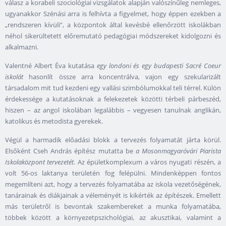
válasz a korabeli szociológiai vizsgálatok alapján valószínűleg nemleges,
ugyanakkor Szénási arra is felhívta a figyelmet, hogy éppen ezekben a
„rendszeren kívüli”, a központok által kevésbé ellenőrzött iskolákban
néhol sikerültetett előremutató pedagógiai módszereket kidolgozni és
alkalmazni.
Valentné Albert Éva kutatása
egy londoni és egy budapesti Sacré Coeur
iskolát
hasonlít össze arra koncentrálva, vajon egy szekularizált
társadalom mit tud kezdeni egy vallási szimbólumokkal teli térrel. Külön
érdekessége a kutatásoknak a felekezetek közötti térbeli párbeszéd,
hiszen – az angol iskolában legalábbis – vegyesen tanulnak anglikán,
katolikus és metodista gyerekek.
Végül a harmadik előadási blokk a tervezés folyamatát járta körül.
Elsőként Cseh András építész mutatta be
a Mosonmagyaróvári Piarista
Iskolaközpont tervezetét
. Az épületkomplexum a város nyugati részén, a
volt 56-os laktanya területén fog felépülni. Mindenképpen fontos
megemlíteni azt, hogy a tervezés folyamatába az iskola vezetőségének,
tanárainak és diákjainak a véleményét is kikérték az építészek. Emellett
más területről is bevontak szakembereket a munka folyamatába,
többek között a környezetpszichológiai, az akusztikai, valamint a