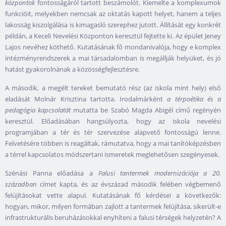
központok
fontosságáról tartott beszámolót. Kiemelte a komplexumok
funkcióit, melyekben nemcsak az oktatás kapott helyet, hanem a teljes
lakosság kiszolgálása is kimagasló szerephez jutott. Állítását egy konkrét
példán, a Keceli Nevelési Központon keresztül fejtette ki. Az épület Jeney
Lajos nevéhez köthető. Kutatásának fő mondanivalója, hogy e komplex
intézményrendszerek a mai társadalomban is megállják helyüket, és jó
hatást gyakorolnának a közösségfejlesztésre.
A második, a megélt tereket bemutató rész (az iskola mint hely) első
eladását Molnár Krisztina tartotta. Irodalmárként
a térpoétika és a
pedagógia kapcsolatát
mutatta be Szabó Magda Abigél című regényén
keresztül. Előadásában hangsúlyozta, hogy az iskola nevelési
programjában a tér és tér szervezése alapvető fontosságú lenne.
Felvetésére többen is reagáltak, rámutatva, hogy a mai tanítóképzésben
a térrel kapcsolatos módszertani ismeretek meglehetősen szegényesek.
Szénási Panna előadása a
Falusi tantermek modernizációja a 20.
században
címet kapta, és az évszázad második felében végbemenő
felújításokat vette alapul. Kutatásának fő kérdései a következők:
hogyan, mikor, milyen formában zajlott a tantermek felújítása, sikerült-e
infrastrukturális beruházásokkal enyhíteni a falusi térségek helyzetén? A