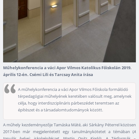
Műhelykonferencia a váci Apor Vilmos Katolikus Főiskolán 2019.
április 12-én. Csémi Lili és Tarcsay Anita írása
A műhelykonferencia a váci Apor Vilmos Főiskola formálódó
térpedagógiai műhelyének keretében valósult meg, amelynek
célja, hogy interdiszciplináris párbeszédet teremtsen az
építészet és a társadalomtudományok között.
A műhely kezdeményezője Tamáska Máté, aki Sárkány Péterrel közösen
2017-ben már megjelentetett egy tanulmánykötetet a témában (
A
tanulás helyei: iskolaépítészet, Martin Opitz Kiadó
). A Térformák –