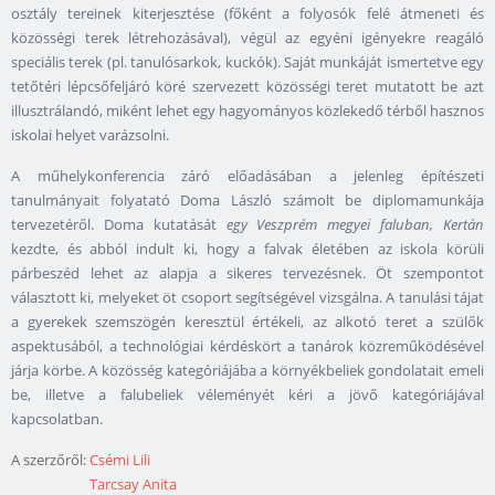
osztály tereinek kiterjesztése (főként a folyosók felé átmeneti és
közösségi terek létrehozásával), végül az egyéni igényekre reagáló
speciális terek (pl. tanulósarkok, kuckók). Saját munkáját ismertetve egy
tetőtéri lépcsőfeljáró köré szervezett közösségi teret mutatott be azt
illusztrálandó, miként lehet egy hagyományos közlekedő térből hasznos
iskolai helyet varázsolni.
A műhelykonferencia záró előadásában a jelenleg építészeti
tanulmányait folyatató Doma László számolt be diplomamunkája
tervezetéről. Doma kutatását
egy Veszprém megyei faluban, Kertán
kezdte, és abból indult ki, hogy a falvak életében az iskola körüli
párbeszéd lehet az alapja a sikeres tervezésnek. Öt szempontot
választott ki, melyeket öt csoport segítségével vizsgálna. A tanulási tájat
a gyerekek szemszögén keresztül értékeli, az alkotó teret a szülők
aspektusából, a technológiai kérdéskört a tanárok közreműködésével
járja körbe. A közösség kategóriájába a környékbeliek gondolatait emeli
be, illetve a falubeliek véleményét kéri a jövő kategóriájával
kapcsolatban.
A szerzőről:
Csémi Lili
Tarcsay Anita