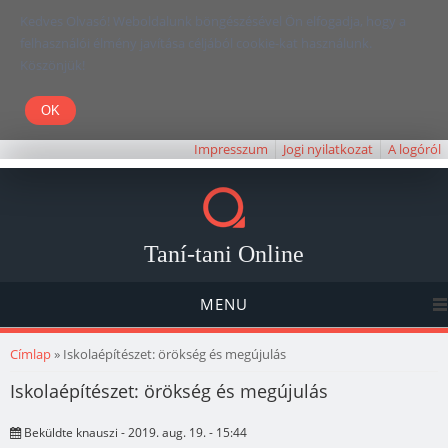
Kedves Olvasó! Weboldalunk böngészésével Ön elfogadja, hogy a
felhasználói élmény javítása céljából cookie-kat használunk.
Köszönjük!
Impresszum
Jogi nyilatkozat
A logóról
Taní-tani Online
MENU
Jelenlegi hely
Címlap
» Iskolaépítészet: örökség és megújulás
Iskolaépítészet: örökség és megújulás
Beküldte
knauszi
- 2019. aug. 19. - 15:44