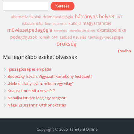
Keresés űrlap
Keresés
hátrányos helyzet
alternatív iskolák
drámapedagógia
IKT
magyartanítás
iskolakritika
külföld
kompetencia
művészetpedagógia
oktatáspolitika
nevelés
neveléstörténet
pedagógusok
romák
szabad nevelés
tantárgy-pedagógia
SNI
örökség
Tovább
Ma leginkább ezeket olvassák
Igazságosság és empátia
Bodóczky István: Vigyázat! Kártékony festészet!
„Neked silány szám, nékem egy világ”
Knausz Imre: Mi a nevelés?
Nahalka István: Még egy rangsor!
Nágel Zsuzsanna: Otthonoktatás
Copyright © 2026, Taní-tani Online