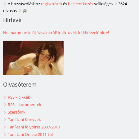
A hozzászóláshoz
regisztráció
és
bejelentkezés
szükséges
3624
olvasás
Hírlevél
Ne maradjon le új írásainkról! Iratkozzék fel Hírlevelünkre!
Olvasóterem
RSS – cikkek
RSS – kommentek
Szerzőink
Taní-tani Könyvek
Taní-tani folyóirat 2007-2010
Taní-tani Online 2011-től