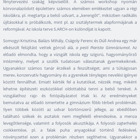
fénytervezési szakág képviselőit. A számos workshop nyomán
körvonalazódott épületterv számos elemében emlékeztet ugyan a régi
iskolákra, pl. megtartja a belső udvart, a „kerengőt”, miközben radikális
újításokkal is próbálkozik, mint pl. az osztálytermek alapformájának a
reformjával. Az iskola terve S.ARCH-on különdíjat is kapott.
Somogyi Krisztina, Balázs Mihály, Cságoly Ferenc és Dúll Andrea egy már
elkészült felújítást vettek górcső alá,
a pesti Piarista Gimnáziumot
. Az
előadó elmondta, hogy a vizsgált iskola egy szigorú, hagyományőrző
intézmény, melyet a szülők tudatosan választanak gyermekeiknek.
Ugyanakkor számos tanár érzékeli a feszültséget, ami a túlságosan
merev, konzervatív hagyomány és a gyerekek tényleges nevelési igényei
között fennállhat. Emiatt kérték fel a kutatókat, nézzék meg, miként
lehetne építészeti eszközökkel oldottabbá tenni a belső tereket. A
vizsgálathoz rajz- és fotópályázatot írtak ki. Az eredményeket
bemutatva az előadó ismertette a gimnázium főbb térbeli problémáit.
Ilyen többek között az udvar börtönszerű jellege, az ebédlőben
található székek és asztalok nem megfelelő elrendezése, a menza
levegőtlensége, valamint a folyosók akusztikája. A folyosói zajterhelés
csökkentése, pl. a falak puha anyagokkal történő fedésével,
növényzettel ezen a problémán részben segíthetne. Ugyanakkor a