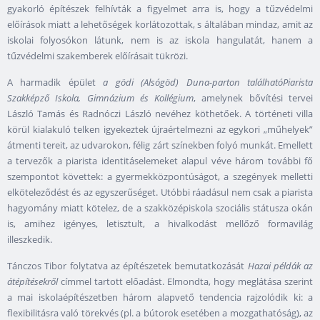
gyakorló építészek felhívták a figyelmet arra is, hogy a tűzvédelmi
előírások miatt a lehetőségek korlátozottak, s általában mindaz, amit az
iskolai folyosókon látunk, nem is az iskola hangulatát, hanem a
tűzvédelmi szakemberek előírásait tükrözi.
A harmadik épület
a gödi (Alsógöd) Duna-parton található
Piarista
Szakképző Iskola, Gimnázium és Kollégium
, amelynek bővítési tervei
László Tamás és Radnóczi László nevéhez köthetőek. A történeti villa
körül kialakuló telken igyekeztek újraértelmezni az egykori „műhelyek”
átmenti tereit, az udvarokon, félig zárt színekben folyó munkát. Emellett
a tervezők a piarista identitáselemeket alapul véve három további fő
szempontot követtek: a gyermekközpontúságot, a szegények melletti
elköteleződést és az egyszerűséget. Utóbbi ráadásul nem csak a piarista
hagyomány miatt kötelez, de a szakközépiskola szociális státusza okán
is, amihez igényes, letisztult, a hivalkodást mellőző formavilág
illeszkedik.
Tánczos Tibor folytatva az építészetek bemutatkozását
Hazai példák az
átépítésekről
címmel tartott előadást. Elmondta, hogy meglátása szerint
a mai iskolaépítészetben három alapvető tendencia rajzolódik ki: a
flexibilitásra való törekvés (pl. a bútorok esetében a mozgathatóság), az