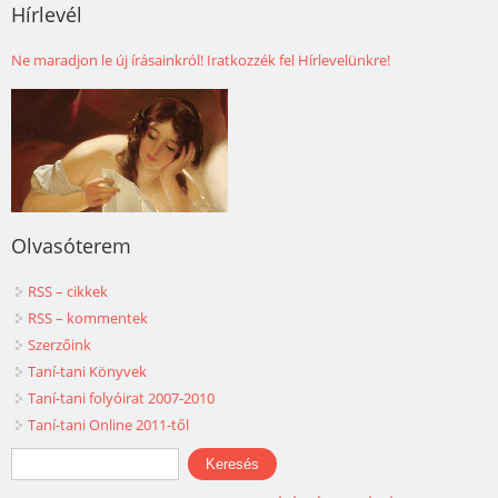
Hírlevél
Ne maradjon le új írásainkról! Iratkozzék fel Hírlevelünkre!
Olvasóterem
RSS – cikkek
RSS – kommentek
Szerzőink
Taní-tani Könyvek
Taní-tani folyóirat 2007-2010
Taní-tani Online 2011-től
Keresés űrlap
Keresés