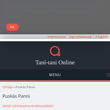
Kedves Olvasó! Weboldalunk böngészésével Ön elfogadja, hogy a
felhasználói élmény javítása céljából cookie-kat használunk.
Köszönjük!
Impresszum
Jogi nyilatkozat
A logóról
Taní-tani Online
MENU
Jelenlegi hely
Címlap
» Puskás Panni
Puskás Panni
Sérült színházzal az érzékenyítésért