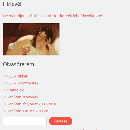
Hírlevél
Ne maradjon le új írásainkról! Iratkozzék fel Hírlevelünkre!
Olvasóterem
RSS – cikkek
RSS – kommentek
Szerzőink
Taní-tani Könyvek
Taní-tani folyóirat 2007-2010
Taní-tani Online 2011-től
Keresés űrlap
Keresés