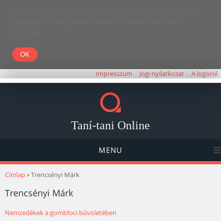
Kedves Olvasó! Weboldalunk böngészésével Ön elfogadja, hogy a
felhasználói élmény javítása céljából cookie-kat használunk.
Köszönjük!
Impresszum
Jogi nyilatkozat
A logóról
Taní-tani Online
MENU
Jelenlegi hely
Címlap
» Trencsényi Márk
Trencsényi Márk
Nemzedékek a gombfoci bűvöletében