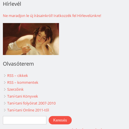
Hírlevél
Ne maradjon le új írásainkról! Iratkozzék fel Hírlevelünkre!
Olvasóterem
RSS – cikkek
RSS – kommentek
Szerzőink
Taní-tani Könyvek
Taní-tani folyóirat 2007-2010
Taní-tani Online 2011-től
Keresés űrlap
Keresés