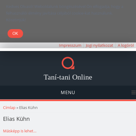
Kedves Olvasó! Weboldalunk böngészésével Ön elfogadja, hogy a
felhasználói élmény javítása céljából cookie-kat használunk.
Köszönjük!
Impresszum
Jogi nyilatkozat
A logóról
Taní-tani Online
MENU
Jelenlegi hely
Címlap
» Elias Kühn
Elias Kühn
Másképp is lehet…