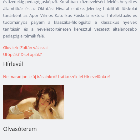
évtizedekig pedagógusképző. Korábban köznevelésért felelős helyettes
államtitkár és az Oktatási Hivatal elnöke. Jelenleg habilitált főiskolai
tanárként az Apor Vilmos Katolikus Főiskola rektora. Intellektuális és
tudományos pályám a klasszika-filológiától a klasszikus nyelvek
tanításán és a neveléstörténeten keresztül vezetett általánosabb
pedagógiai témák felé.
Gloviczki Zoltán válaszai
Utópiák? Disztópiák?
Hírlevél
Ne maradjon le új írásainkról! Iratkozzék fel Hírlevelünkre!
Olvasóterem