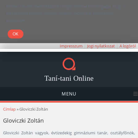
Kedves Olvasó! Weboldalunk böngészésével Ön elfogadja, hogy a
felhasználói élmény javítása céljából cookie-kat használunk.
Köszönjük!
Impresszum
Jogi nyilatkozat
A logóról
Taní-tani Online
MENU
Jelenlegi hely
Címlap
» Gloviczki Zoltán
Gloviczki Zoltán
Gloviczki Zoltán vagyok, évtizedekig gimnáziumi tanár, osztályfőnök,