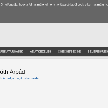
 elfogadja, hogy a felhasználói élmény javítása céljából cookie-kat használunk.
UNKATÁRSAINK
ADATKEZELÉS
CSECSE/BECSE
BELÉPÉS/REG
óth Árpád
th Árpád, a mágikus karmester