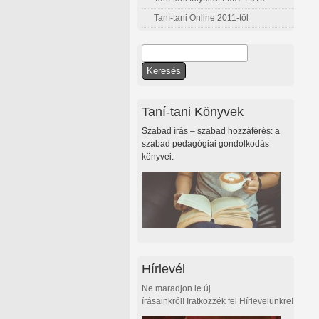
Taní-tani Online 2011-től
Keresés
Keresés űrlap
Taní-tani Könyvek
Szabad írás – szabad hozzáférés: a
szabad pedagógiai gondolkodás
könyvei.
Hírlevél
Ne maradjon le új
írásainkról! Iratkozzék fel Hírlevelünkre!