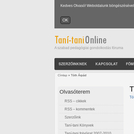
Kedves Olvasó! Weboldalunk böngészésével Ön
A szabad pedagógiai gondolkodás fóruma
SZERZŐINKNEK
KAPCSOLAT
FŐM
Címlap
» Tóth Árpád
Jelenlegi hely
T
Olvasóterem
Tó
RSS – cikkek
RSS – kommentek
Szerzőink
Taní-tani Könyvek
Taní-tani folyóirat 2007-2010