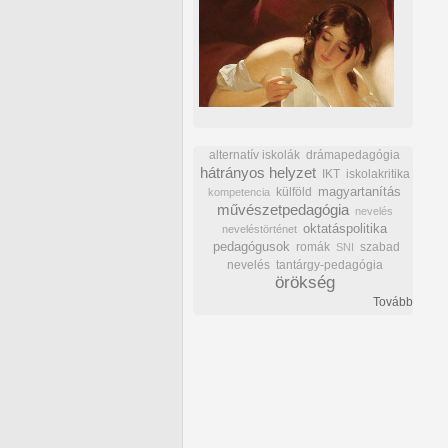
alternatív iskolák
drámapedagógia
hátrányos helyzet
IKT
iskolakritika
külföld
magyartanítás
kompetencia
művészetpedagógia
nevelés
oktatáspolitika
neveléstörténet
pedagógusok
romák
szabad
SNI
nevelés
tantárgy-pedagógia
örökség
Tovább